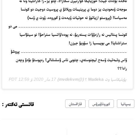
نەگدە بۋدەت جيت! حوزيايكا كۆارتيرى سكازالا، چتو يز-زا كارانتينا ونا نە
موجەت ۆىحوديت يز دوما ي پرينيمات وپلاتۋ ي پروسيت دوجيت دو كونسا
مەسياسا! (پروستو ازياتوۆ نە حوتيات ۆيدەت ۆ گورودە، ۆوت ي ۆسە)
_____________________________________________ مى دو
كونسا پىتاليس نە رازدۋۆات يستەريۋ، نە پودداۆاتسيا ستراحۋ! نو سيتۋاسيا
ستراشنايا! مى بويمسيا زا سۆويۋ جيزن!
____________________________________________ پروشۋ
ۆاس وتمەتيت ۆسەح ليچنوستەي، چتوبى ناس ۋسلىشالي! رەپوستۋ بۋدۋ وچەن
رادا؟؟
پۋبليكاسيا وت
Madeka ؟
(@mvdekvm)
17 مار 2020 ۆ 12:59 PDT
قاتىستى تەگتەر :
يسپانيا
كوروناۆيرۋس
قازاقستان