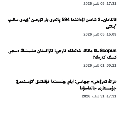
17:31، 05 تامىز 2026
قالقامان-2 شاعىن اۋدانىندا 594 پاتەرى بار تۇرعىن ءۇيدى سالىپ
ءبىتتى
15:09، 05 تامىز 2026
Scopus-قا ماقالا، شەتەلگە قارجى: قازاقستان عىلىمىنىڭ ەسەبى
كىمگە كەرەك؟
00:21، 01 تامىز 2026
«زاڭ كەرۋەنى» جوباسى: اباي وبلىسىندا قۇقىقتىق ءتۇسىندىرۋ
جۇمىستارى جالعاسۋدا
17:31، 31 شىلدە 2026
حالىقارالىق «فورمۋلا-1 H2O» جارىسىن قونايەۆ قالاسىندا وتكىزۋ