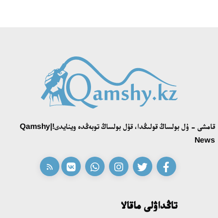
13:57، 24 شىلدە 2026
«تەكتىلەر تۋ كوتەرەدى» بايقاۋى ءوز جەڭىمپازدارىن انىقتادى
18:39، 23 شىلدە 2026
قونايەۆ قالاسىنىڭ اكىمى «سلاۆيان بازارى» بايقاۋىنىڭ جەڭىمپازى
اقەركە امالياتتى قابىلدادى
16:27، 23 شىلدە 2026
قامشى - ۇل بولساڭ قولىڭدا، قۇل بولساڭ توبەڭدە وينايدى!|Qamshy
قازاق تىلىندەگى «قۇت» كونسەپتىسىنىڭ لينگۆومادەني سيپاتى
News
09:21، 21 شىلدە 2026
ابايدىڭ ادام تاربيەسى تۋرالى كوزقاراستارىنىڭ وزەكتىلىگى
18:59، 20 شىلدە 2026
تاڭداۋلى ماقالا