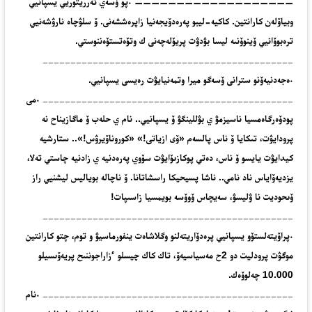
——————————————————— •پو ۆسەي تەرريتوريي يسپانيي
وبياۆلەن كارانتين. كاكيە-ليبو پەرەدۆيجەنيا زاپرەششەنى. ۆ سلۋچاە نارۋشەنيي
ترەبوۆانيي ۆينوۆنىە ليسا بۋدۋت پريۆلەچەنى ك وتۆەتستۆەننوستي.
_____________________________________________
•ەجەدنيەۆنو سترانى ۆسەگو ميرا وتمەنيايۋت رەيسى يسپانيي.
_____________________________________________ •مى
پودۆەرگاەمسيا ناسيزمۋ ي بۋللينگۋ ۆ يسپانيي.. نام ي حلەب ۆ ماگازيناح نە
پرودايۋت، تىكايا ۆ ناس پالسەم «ۆى ازياتى!» «كوروناۆيرۋس!».. ستارشيە
كيدايۋت يايسو ۆ ناس، دەتي پوكازىۆايۋت سۆوي پەرەدنيە ي زادنيە چاستي تەلا،
يزديەۆاياس ناد نامي.. ناشا پسيحيكا راسشاتانا. ۆ ناچالە بوياليس ليشنيي راز
ۆىحوديت نا ۋليسۋ، سەيچاس ۆوۆسە بويمسيا زاسىپات!
_____________________________________________
•پراۆيتەلستۆو يسپانيي پرەدۆاريتەلنو وگلاشاەت ينفورماسيۋ و توم، چتو كارانتين
موگۋت پرودليت دو 2ح مەسياسيەۆ، تاك كاك چيسلو ءزاراجوننىح پريەۆىسيلو
10.000 چەلوۆەك.
_____________________________________________ •نام