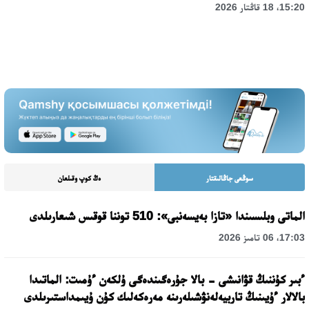
15:20، 18 قاڭتار 2026
سوڭعى جاڭالىقتار
ەڭ كوپ وقىلعان
الماتى وبلىسىندا «تازا بەيسەنبى»: 510 توننا قوقىس شىعارىلدى
17:03، 06 تامىز 2026
ءبىر كۇننىڭ قۋانىشى - بالا جۇرەگىندەگى ۇلكەن ءۇمىت: الماتىدا
بالالار ءۇيىنىڭ تاربيەلەنۋشىلەرىنە مەرەكەلىك كۇن ۇيىمداستىرىلدى