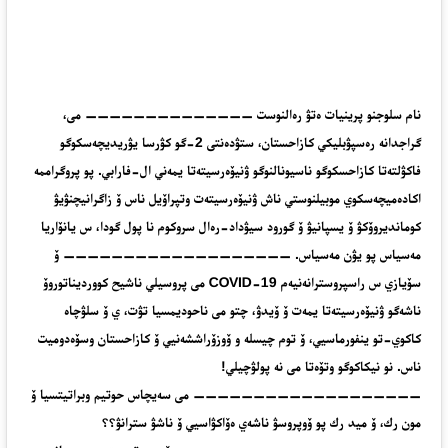
نام سلوجنو پرينيات ەتۋ رەالنوست —————————————— مى،
گراجدانە رەسپۋبليكي كازاحستان، ستۋدەنتى 2-گو كۋرسا يۋريديچەسكوگو
فاكۋلتەتا كازاحسكوگو ناسيونالنوگو ۋنيۆەرسيتەتا يمەني ال-فارابي. پو پروگراممە
اكادەميچەسكوي موبيلنوستي ناش ۋنيۆەرسيتەت وتپراۆيل ناس ۆ زاگرانيچنۋيۋ
كومانديروۆكۋ ۆ يسپانيۋ ۆ گورود سيۋداد-رەال سروكوم نا پول گودا، س يانۆاريا
مەسياس پو يۋن مەسياس. ——————————————————— ۆ
سۆيازي س راسپروسترانەنيەم COVID-19 مى پروسيلي ناشيح كوورديناتوروۆ
ناشەگو ۋنيۆەرسيتەتا يمەت ۆ ۆيدۋ، چتو مى ناحوديمسيا تۋت، ي ۆ سلۋچاە
كاكوي-تو ينفورماسيي، ۆ توم چيسلە و ۆوزۆراششەنيي ۆ كازاحستان وسۆەدوميت
ناس. نو نيكاكوگو وتۆەتا مى نە پولۋچيلي!
——————————————————— مى سەيچاس حوتيم وبراتيتسيا ۆ
مون رك، ۆ ميد رك پو ۆوپروسۋ ناشەي ەۆاكۋاسيي ۆ ناشۋ سترانۋ؟؟