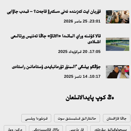
جاساندى ينتەللەكت: ادامزاتتىڭ كومەكشىسى مە، الدە باسەكەلەسى
مە؟
قۇربان ايت كەزىندە نەنى ەسكەرۋ قاجەت؟ – قمدب جاۋابى
18:16، 20 شىلدە 2026
23:01، 25 مامىر 2026
قالا كۇنىنە وراي الماتىدا «الاتاۋ» جاڭا تەننيس ورتالىعى
ۇلتتىق ءارحيۆتىڭ اشىلعانىنا 20 جىل: نەگىزگى جەتىستىكتەرى مەن
اشىلادى
دامۋ باعىتى
17:05، 20 قىركۇيەك 2025
17:09، 20 شىلدە 2026
جۇڭگو بيلىگى ءالىمنۇر تۇرعانبايدى ۇستاعانىن راستادى
مەملەكەت باسشىسى كوبەيتۇز كولىنىڭ جاي-كۇيىنە نازار اۋداردى
10:17، 14 تامىز 2025
18:22، 17 شىلدە 2026
ەڭ كوپ پايدالانىلعان
التىن وردا تاريحىن وقىتۋدىڭ يننوۆاسيالىق تاسىلدەرى ەنگىزىلەدى
10:28، 15 شىلدە 2026
جاڭا قازاقستان
حالىقارالىق قىىلمىستىق سوت
قىزىلوردا وبلىسى
قازاقستان ۇقك: ۋاقىت سىن-قاتەرلەرى جانە ۇلتتىق مۇددەنى قورعاۋ
پسيحولوگيالىق سۋرەتتەر
قار بارىسى
بالالار قاۋىپسىزدىگى
ەركىن ومار