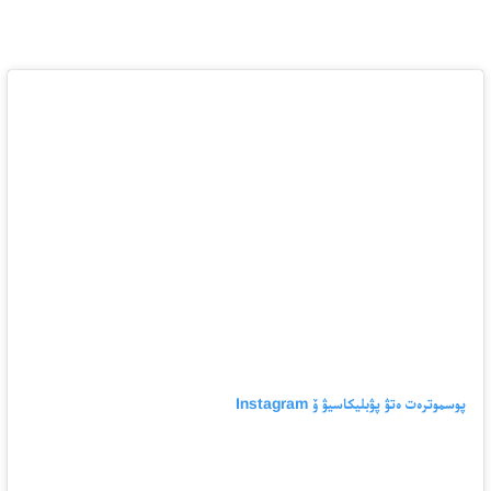
پوسموترەت ەتۋ پۋبليكاسيۋ ۆ Instagram