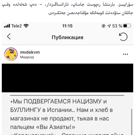
سۇرايمىز. بارىنشا رەپوست جاساپ، تاراتساڭىزدار، – دەپ شەتەلدە وقىپ
جاتقان ستۋدەنت كومەككە مۇقتاجدىعىن جەتكىزدى.