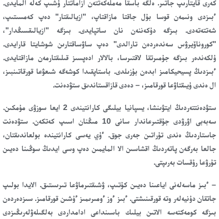
كەرى قايتارىپ جاتىر. ەلگە باسقا مەملەكەتتەن ازاماتتار ۇشىپ كەلە المايدى.
ءبىزدى ونىمەن قوسا بۇل جاقتا مازاقتاپ، "ازيالىقتار" دەپ كەمسىتىپ،
شەتتەتەدى. بىزگە دۇكەننەن نان ساتپايدى. بىزگە "ازيالىقسىڭدار"،
"كوروناۆيرۋس سەندەردەن تارالدى" دەپ ساۋساقتارىن شوشايتا قارايدى.
ۇلكەندەر بىزگە جۇمىرتقا لاقتىرسا، بالالار ادەپسىز قىلىقتارمەن مازاقتايدى.
ءبىزدىڭ پسيحيكامىز ابدەن بۇزىلدى. باستاپقىدا كوشەگە شىعۋعا قورقاتىنبىز،
ال ەندى ۇيىقتاۋعا قورقامىز، – دەدى قازاقستاندىق ستۋدەنت.
ستۋدەنتتەردىڭ ايتۋىنشا، يسپانيا بيلىگى كارانتيندى 2 ايعا سوزۋى مۇمكىن.
سەبەبى اۋرۋدى جۇقتىرعاندار سانى 10 مىڭنان اسىپ كەتكەن. ستۋدەنت
جاستاردىڭ ەندى تۇراتىن جەرى جوق. ءۇي يەسى كارانتيندە بولعاندىقتان،
جالعا بەرگەن پاتەردىڭ اقشاسىن الا المايمىن دەپ وسى ايدىڭ سوڭىنا دەيىن
تۇرۋعا رۇقسات بەرىپتى.
– ءبىز ماسەلەنى اياعىنا دەيىن كۇتىپ، ۋشىقتىرماۋعا تىرىستىق. الايدا بولىپ
جاتقان دۇنيەلەر وتە قورقىنىشتى. ءبىز ءوز ءومىرىمىز ءۇشىن قورقامىز. سىزدەردەن
بىزگە كومەكتەسە الاتىن بيلىك باسىنداعى ادامداردى بەلگىلەۋلەرىڭىزدى