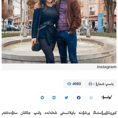
instagram
باسىپ شىعارۋ :
4093
ءبولىسۋ:
كوروناۆيرۋستىڭ ورشۋىنە بايلانىستى شەتەلدە وقىپ جاتقان ستۋدەنتتەر