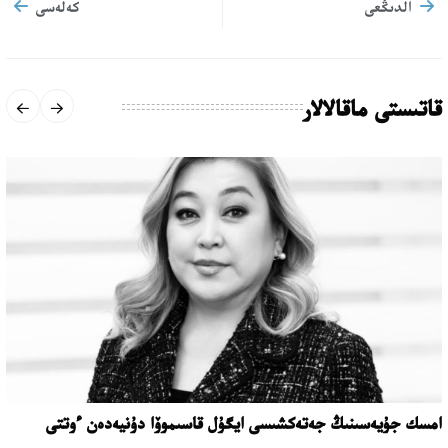
الدىڭعى
كەلەسى
قاتىستى ماقالالار
امسك جۇيەسىنىڭ جەتەكشىسى ايگۇل قاسىموۆا دۇنيەدەن ءوتتى