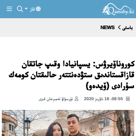
قاز
باستى
NEWS
كوروناۆيرۋس: يسپانيادا وقىپ جاتقان
قازاقستاندىق ستۋدەنتتەر حالىقتان كومەك
سۇرادى (ۆيدەو)
08:55، 18 ناۋرىز 2020
نۇرسۇلۋ تەمىرحان قىزى