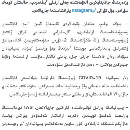
وزدەرىنىڭ جانايقايلارىن الەۋمەتتىك جەلى ارقىلى ءبىلدىرىپ، حالىقتان كومەك
سۇرادى. بۇل تۋرالى
ءىnstagram
پاراقشاسىندا جاريالادى.
– بىزگە بولىپ جاتقان وقيعالاردى قابىلداۋ قيىن. ءبىز، قازاقستان
رەسپۋبليكاسىنىڭ ازاماتتارى، ءال-فارابي اتىنداعى قازاق ۇلتتىق
ۋنيۆەرسيتەتىنىڭ زاڭ فاكۋلتەتىنىڭ 2-كۋرس ستۋدەنتتەرىمىز. اكادەميالىق
ۇشقىرلىق باعدارلاماسى بويىنشا ءبىزدىڭ وقۋ ورنىمىز ءبىزدى يسپانيادان
سيۋداد-رەال قالاسىنا جارتى جىل، ياعني قاڭتار-ماۋسىم ارالىعىندا وقۋعا
جىبەرگەن بولاتىن، – دەدى قازاقستاندىق ستۋدەنت.
ولار يسپانيادا COVID-19 ۆيرۋسىنىڭ تارالۋىنا بايلانىستى قازاقستان
ەلشىلىگىنە جانە ەلدەگى وقۋ ورىندارىنا حات جىبەرگەن. ستۋدەنتتەر ەشقانداي
جاۋاپ الا الماعاندىقتان، ق ر ىشكى ىستەر مينيسترلىگىنە ۇندەۋ جاريالاعان.
– يسپانيانىڭ بارلىق توڭىرەگىندە كارانتين جاريالانعان. قالادا قوزعالىستىڭ
بارلىعىنا شەكتەۋ قويىلدى. ەگەردە ازاماتتار شەكتەۋدى بۇزاتىن بولسا،
جاۋاپكەرشىلىككە تارتىلادى. كۇن سايىن مەملەكەتتەر يسپانيادان ءوز رەيستەرىن