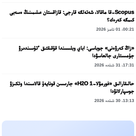
Scopus-قا ماقالا، شەتەلگە قارجى: قازاقستان عىلىمىنىڭ ەسەبى
كىمگە كەرەك؟
00:21، 01 تامىز 2026
«زاڭ كەرۋەنى» جوباسى: اباي وبلىسىندا قۇقىقتىق ءتۇسىندىرۋ
جۇمىستارى جالعاسۋدا
17:31، 31 شىلدە 2026
حالىقارالىق «فورمۋلا-1 H2O» جارىسىن قونايەۆ قالاسىندا وتكىزۋ
جوسپارلانۋدا
13:13، 30 شىلدە 2026
اسحات اسىلبەكوۆ: كۇشتى بيلىككە كۇشتى تۇلعالار كەرەك!
12:01، 28 شىلدە 2026