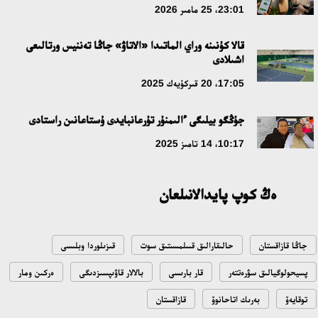
دامۋ باعىتى
23:01، 25 مامىر 2026
17:09، 20 شىلدە 2026
قالا كۇنىنە وراي الماتىدا «الاتاۋ» جاڭا تەننيس ورتالىعى
اشىلادى
مەملەكەت باسشىسى كوبەيتۇز كولىنىڭ جاي-كۇيىنە نازار اۋداردى
17:05، 20 قىركۇيەك 2025
18:22، 17 شىلدە 2026
جۇڭگو بيلىگى ءالىمنۇر تۇرعانبايدى ۇستاعانىن راستادى
التىن وردا تاريحىن وقىتۋدىڭ يننوۆاسيالىق تاسىلدەرى ەنگىزىلەدى
10:17، 14 تامىز 2025
10:28، 15 شىلدە 2026
ەڭ كوپ پايدالانىلعان
قازاقستان ۇقك: ۋاقىت سىن-قاتەرلەرى جانە ۇلتتىق مۇددەنى قورعاۋ
17:49، 13 شىلدە 2026
جاڭا قازاقستان
حالىقارالىق قىىلمىستىق سوت
قىزىلوردا وبلىسى
«تازا قازاقستان» اياسىندا شالكودەدە 7 تونناعا جۋىق قوقىس
پسيحولوگيالىق سۋرەتتەر
قار بارىسى
بالالار قاۋىپسىزدىگى
ەركىن ومار
جينالدى: رايىمبەك اۋدانىنداعى ەتنوفەستيۆال ەكولوگيالىق
مادەنيەتتىڭ ۇلگىسىن كورسەتتى
توقايەۆ
بەرىك اتاحانوۆ
قازاقستان
17:01، 12 شىلدە 2026