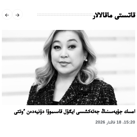
قاتىستى ماقالالار
امسك جۇيەسىنىڭ جەتەكشىسى ايگۇل قاسىموۆا دۇنيەدەن ءوتتى
15:20، 18 قاڭتار 2026