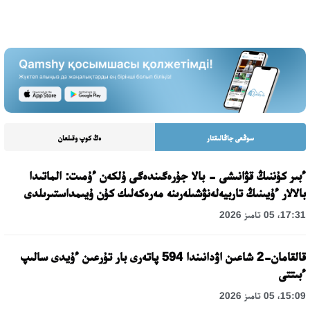
سوڭعى جاڭالىقتار
ەڭ كوپ وقىلعان
ءبىر كۇننىڭ قۋانىشى - بالا جۇرەگىندەگى ۇلكەن ءۇمىت: الماتىدا
بالالار ءۇيىنىڭ تاربيەلەنۋشىلەرىنە مەرەكەلىك كۇن ۇيىمداستىرىلدى
17:31، 05 تامىز 2026
قالقامان-2 شاعىن اۋدانىندا 594 پاتەرى بار تۇرعىن ءۇيدى سالىپ
ءبىتتى
15:09، 05 تامىز 2026