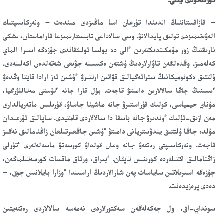
– قازاقستاننىڭ الدىندا تۇرعان اسا ماڭىزدى مىندەت – ونەركاسىپتىك
الەۋەتىمىزدى تولىق پايدالانۋ. وسى سالاداعى تابىستارىمىزعا قاراماستان، ىشكى
نارىقتىڭ زور مۇمكىندىكتەرىن ءالى دە بولسا تولىققاندى جۇزەگە اسىرا الماي
كەلەمىز. وڭدەلگەن تاۋارلاردىڭ ۇشتەن ەكىسىنە جۋىعى شەتەلدەن اكەلىنەدى.
ۇلتتىق ەكونوميكانىڭ ستراتەگيالىق قۋاتىن ارتتىرۋ ءۇشىن تەز ارادا قايتا وڭدەۋ
ءىسىنىڭ جاڭا سالالارىن دامىتۋ قاجەت. بۇل قارا جانە ءتۇستى مەتاللۋرگيا،
مۇناي حيمياسى، كولىك قۇراستىرۋ جانە ماشينا جاساۋ، قۇرىلىس ماتەريالدارى
مەن ازىق-تۇلىك ءوندىرۋ جانە باسقا دا سالالاردى قامتيدى. ساپالىق تۇرعىدان
مۇلدە جاڭا ۇلتتىق يندۋستريانى دامىتۋ ءۇشىن جاڭعىرتىلعان زاڭنامالىق نەگىز
قاجەت. ونەركاسىپتى رەتتەۋ جانە وعان قولداۋ كورسەتۋ ماسەلەلەرى ءتۇرلى
زاڭنامالىق اكتىلەردە كورىنىس تاپقان. ءبىراق، ورتاق ماقسات كورسەتىلمەگەن،
جۇزەگە اسىرىلاتىن ساياسات پەن شارالاردىڭ اراسىندا ءوزارا بايلانىس جوق، –
دەدى پرەزيدەنت.
سونداي-اق، ول جەكەلەگەن سەكتورلاردى نەمەسە سالالاردى رەتتەيتىن