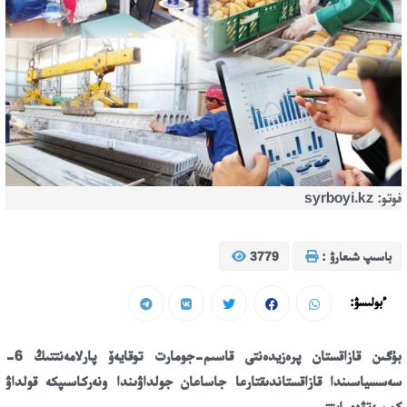
فوتو: syrboyi.kz
باسىپ شىعارۋ :
3779
ءبولىسۋ:
بۇگىن قازاقستان پرەزيدەنتى قاسىم-جومارت توقايەۆ پارلامەنتتىڭ 6-
سەسسياسىندا قازاقستاندىقتارعا جاساعان جولداۋىندا ونەركاسىپكە قولداۋ
كورسەتۋدى ايتتى.