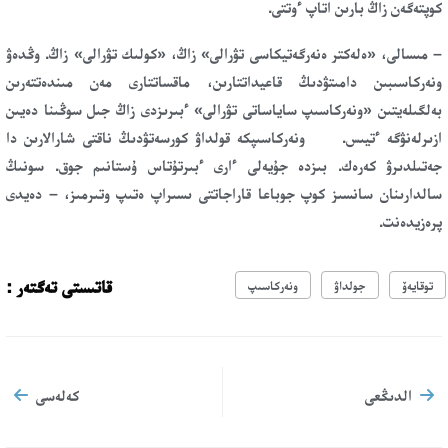
كوپتەگەن زاڭ بارىن اتاپ ءوتتى.
– مىسالى، «ەلەكتر ەنەرگەتيكاسى تۋرالى» زاڭ، «كولىك تۋرالى» زاڭ. وڭدەۋ
ونەركاسىبىن دامىتۋدىڭ قاعيداتتارىن، ماقساتتارى مەن مىندەتتەرىن
بەلگىلەيتىن «ونەركاسىپ ساياساتى تۋرالى» ءبىرىزدى زاڭ جىل سوڭىنا دەيىن
ازىرلەنۋگە ءتيىس. ونەركاسىپكە قولداۋ كورسەتۋدىڭ ناقتى شارالارىن دا
جەتىلدىرۋ كەرەك. بىزدە جۇيەلى ءارى ءبىرتۇتاس ۇستانىم جوق. سونىڭ
سالدارىنان سانسىز كوپ جوباعا قاراجاتتى ىسىراپ ەتىپ وتىرمىز، – دەيدى
پرەزيدەنت.
قاتىستى تەگتەر :
توقايەۆ
جولداۋ
ونەركاسىپ
الدىڭعى
كەلەسى