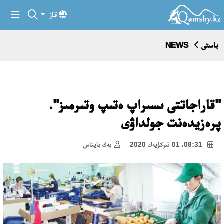
قاز
باستى
NEWS
"قاراجاتتى ىسىراپ ەتىپ وتىرمىز".
پرەزيدەنت جولداۋى
08:31، 01 قىركۇيەك 2020
بەك بايتاس