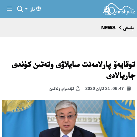
قاز
باستى
NEWS
توقايەۆ پارلامەنت سايلاۋى وتەتىن كۇندى
جاريالادى
06:47، 21 قازان 2020
قۇندىزاي وتەگەن