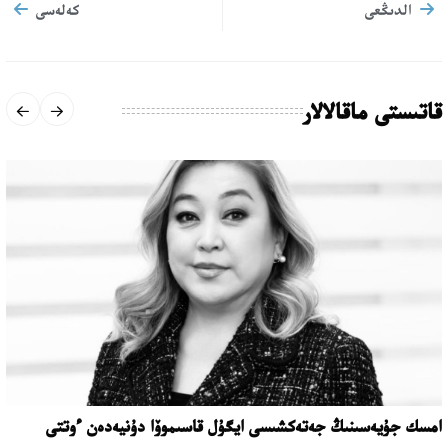
الدىڭعى
كەلەسى
قاتىستى ماقالالار
امسك جۇيەسىنىڭ جەتەكشىسى ايگۇل قاسىموۆا دۇنيەدەن ءوتتى