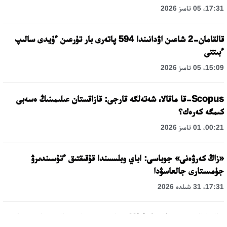
17:31، 05 تامىز 2026
قالقامان-2 شاعىن اۋدانىندا 594 پاتەرى بار تۇرعىن ءۇيدى سالىپ
ءبىتتى
15:09، 05 تامىز 2026
Scopus-قا ماقالا، شەتەلگە قارجى: قازاقستان عىلىمىنىڭ ەسەبى
كىمگە كەرەك؟
00:21، 01 تامىز 2026
«زاڭ كەرۋەنى» جوباسى: اباي وبلىسىندا قۇقىقتىق ءتۇسىندىرۋ
جۇمىستارى جالعاسۋدا
17:31، 31 شىلدە 2026
حالىقارالىق «فورمۋلا-1 H2O» جارىسىن قونايەۆ قالاسىندا وتكىزۋ