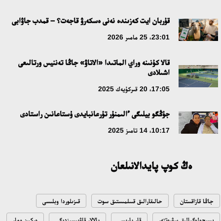
جاساندى ينتەللەكت: ادامزاتتىڭ كومەكشىسى مە، الدە باسەكەلەسى
مە؟
قۇربان ايت كەزىندە نەنى ەسكەرۋ قاجەت؟ – قمدب جاۋابى
18:16، 20 شىلدە 2026
23:01، 25 مامىر 2026
قالا كۇنىنە وراي الماتىدا «الاتاۋ» جاڭا تەننيس ورتالىعى
ۇلتتىق ءارحيۆتىڭ اشىلعانىنا 20 جىل: نەگىزگى جەتىستىكتەرى مەن
اشىلادى
دامۋ باعىتى
17:05، 20 قىركۇيەك 2025
17:09، 20 شىلدە 2026
جۇڭگو بيلىگى ءالىمنۇر تۇرعانبايدى ۇستاعانىن راستادى
مەملەكەت باسشىسى كوبەيتۇز كولىنىڭ جاي-كۇيىنە نازار اۋداردى
10:17، 14 تامىز 2025
18:22، 17 شىلدە 2026
ەڭ كوپ پايدالانىلعان
التىن وردا تاريحىن وقىتۋدىڭ يننوۆاسيالىق تاسىلدەرى ەنگىزىلەدى
10:28، 15 شىلدە 2026
جاڭا قازاقستان
حالىقارالىق قىىلمىستىق سوت
قىزىلوردا وبلىسى
قازاقستان ۇقك: ۋاقىت سىن-قاتەرلەرى جانە ۇلتتىق مۇددەنى قورعاۋ
پسيحولوگيالىق سۋرەتتەر
قار بارىسى
بالالار قاۋىپسىزدىگى
ەركىن ومار