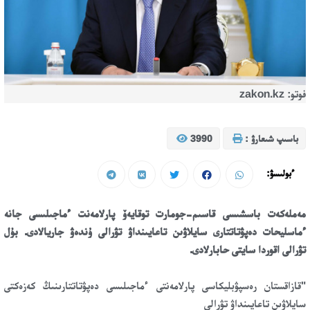
فوتو: zakon.kz
باسىپ شىعارۋ :
3990
ءبولىسۋ:
مەملەكەت باسشىسى قاسىم-جومارت توقايەۆ پارلامەنت ءماجىلىسى جانە
ءماسليحات دەپۋتاتتارى سايلاۋىن تاعايىنداۋ تۋرالى ۇندەۋ جاريالادى. بۇل
تۋرالى اقوردا سايتى حابارلادى.
"قازاقستان رەسپۋبليكاسى پارلامەنتى ءماجىلىسى دەپۋتاتتارىنىڭ كەزەكتى
سايلاۋىن تاعايىنداۋ تۋرالى