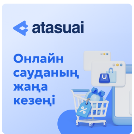
جوسپارلانۋدا
13:13، 30 شىلدە 2026
اسحات اسىلبەكوۆ: كۇشتى بيلىككە كۇشتى تۇلعالار كەرەك!
12:01، 28 شىلدە 2026
ابزال دوستيار: دۋمان مۇحامەتكارىمدى الماتى تۇرمەسىنە اۋىستىرۋى
مۇمكىن
16:15، 27 شىلدە 2026
وسكەنباي قۇلاتاي ۇلى: رۋحانياتقا قىزمەت ەتكەن قالامگەر
17:46، 26 شىلدە 2026
ەڭبەك ادامىنا كورسەتىلگەن قۇرمەت: الماتى وبلىسىنىڭ اكىمى
كوممۋنالدىق قىزمەتكەرلەرمەن بىرگە تازالىققا شىعىپ، تاڭعى اس