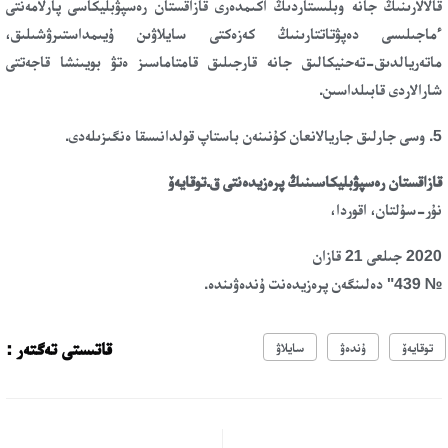
قالالارىنىڭ جانە وبلىستاردىڭ اكىمدەرى قازاقستان رەسپۋبليكاسى پارلامەنتى
ءماجىلىسى دەپۋتاتتارىنىڭ كەزەكتى سايلاۋىن ۇيىمداستىرۋشىلىق،
ماتەريالدىق-تەحنيكالىق جانە قارجىلىق قامتاماسىز ەتۋ بويىنشا قاجەتتى
شارالاردى قابىلداسىن.
5. وسى جارلىق جاريالانعان كۇنىنەن باستاپ قولدانىسقا ەنگىزىلەدى.
قازاقستان رەسپۋبليكاسىنىڭ پ
رەزيدەنتى ق.توقايەۆ
نۇر-سۇلتان، اقوردا،
2020 جىلعى 21 قازان
№ 439" دەلىنگەن پرەزيدەنت ۇندەۋىندە.
قاتىستى تەگتەر :
توقايەۆ
ۇندەۋ
سايلاۋ