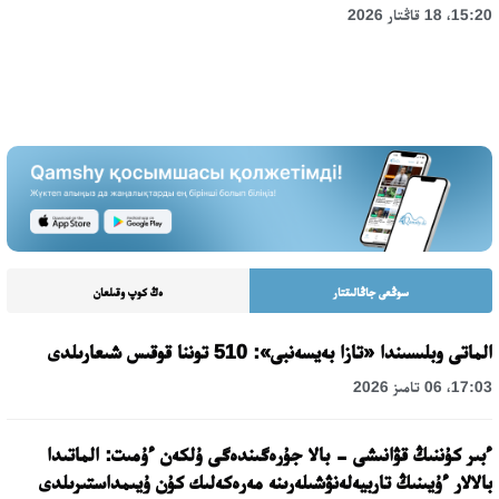
15:20، 18 قاڭتار 2026
سوڭعى جاڭالىقتار
ەڭ كوپ وقىلعان
الماتى وبلىسىندا «تازا بەيسەنبى»: 510 توننا قوقىس شىعارىلدى
17:03، 06 تامىز 2026
ءبىر كۇننىڭ قۋانىشى - بالا جۇرەگىندەگى ۇلكەن ءۇمىت: الماتىدا
بالالار ءۇيىنىڭ تاربيەلەنۋشىلەرىنە مەرەكەلىك كۇن ۇيىمداستىرىلدى