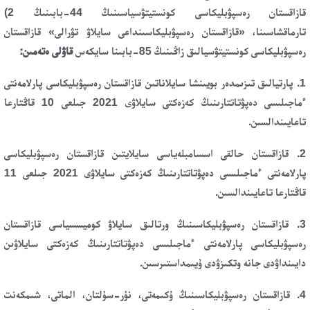
قازاقستان رەسپۋبليكاسى كونستيتۋسياسىنىڭ 44-بابىنىڭ 2)
تارماقشاسىنا، «قازاقستان رەسپۋبليكاسىنداعى سايلاۋ تۋرالى» قازاقستان
رەسپۋبليكاسى كونستيتۋسيالىق زاڭىنىڭ 85-بابىنا سايكەس
قاۋلى ەتەمىن:
1. پارتيالىق تىزىمدەر بويىنشا سايلاناتىن قازاقستان رەسپۋبليكاسى پارلامەنتى
ءماجىلىسى دەپۋتاتتارىنىڭ كەزەكتى سايلاۋى 2021 جىلعى 10 قاڭتارعا
تاعايىندالسىن.
2. قازاقستان حالقى اسسامبلەياسى سايلايتىن قازاقستان رەسپۋبليكاسى
پارلامەنتى ءماجىلىسى دەپۋتاتتارىنىڭ كەزەكتى سايلاۋى 2021 جىلعى 11
قاڭتارعا تاعايىندالسىن.
3. قازاقستان رەسپۋبليكاسىنىڭ ورتالىق سايلاۋ كوميسسياسى قازاقستان
رەسپۋبليكاسى پارلامەنتى ءماجىلىسى دەپۋتاتتارىنىڭ كەزەكتى سايلاۋىن
دايىنداۋدى جانە وتكىزۋدى ۇيىمداستىرسىن.
4. قازاقستان رەسپۋبليكاسىنىڭ ۇكىمەتى، نۇر-سۇلتان، الماتى، شىمكەنت