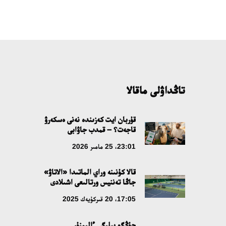
تاڭداۋلى ماقالا
قۇربان ايت كەزىندە نەنى ەسكەرۋ
قاجەت؟ – قمدب جاۋابى
23:01، 25 مامىر 2026
قالا كۇنىنە وراي الماتىدا «الاتاۋ»
جاڭا تەننيس ورتالىعى اشىلادى
17:05، 20 قىركۇيەك 2025
جۇڭگو بيلىگى ءالىمنۇر