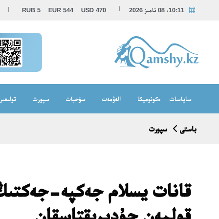
10:11، 08 تامىز 2026
470
USD
544
EUR
5
RUB
ساياسات
ەكونوميكا
الەۋمەت
سۇحبات
سپورت
تولىعىر
باستى
سپورت
قانات يسلام جەكپە-جەكتىڭ
قولمەن جۇدىرىقتاسقان