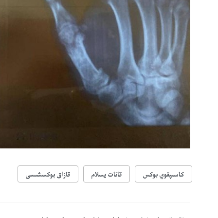
كاسىپقوي بوكس
قانات يسلام
قازاق بوكسشىسى