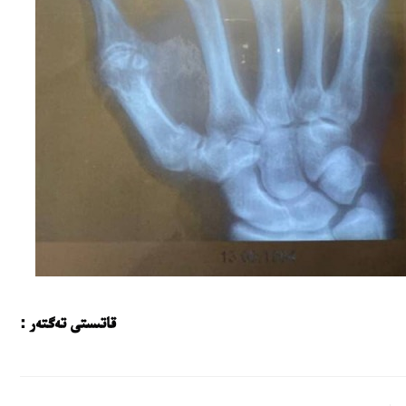
قاتىستى تەگتەر :