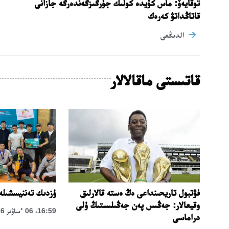
توقايەۆ: ماس كۇيدە كولىك جۇرگىزگەندەرگە جازانى
قاتاڭداتۋ كەرەك
الدىڭعى
قاتىستى ماقالالار
نا
فۋتبول تاريحىنداعى ەڭ ەستە قالارلىق
ۇزدىك تەننيسشىلەر
وقيعالار: جەڭىس پەن جەڭىلىستىڭ ۇلى
16:59، 06 ءساۋىر 2026
دراماسى