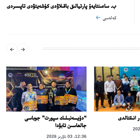
ب. ساعىنتايەۆ پارتيالىق باقىلاۋدى كۇشەيتۋدى تاپسىردى
كەلەسى
“دۇيسەنبىلىك سپورت” جوباسى
 انىقتالدى
جالعاسىن تابۋدا
12:36، 03 ناۋرىز 2026