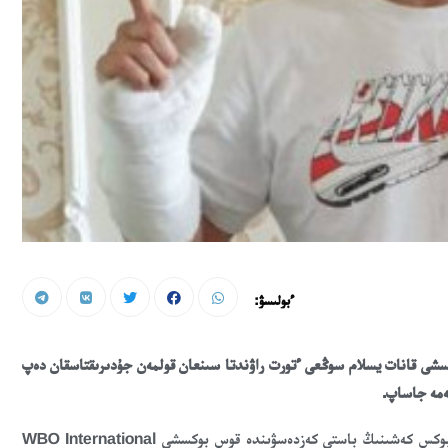
ءبولىسۋ:
كسشى قانات يسلام سوڭعى ءتورت راۋندتا سىنعان قولمەن جۇدىرىقتاسقان دەپ
تەمە جاساپ.
26 قازاندا الماتىدا بالۋان شولاق اتىنداعى سپورت سارايىندا وتكەن بوكس كەشىنىڭ باستى كەزدەسۋىندە قوس بوكسشى WBO International