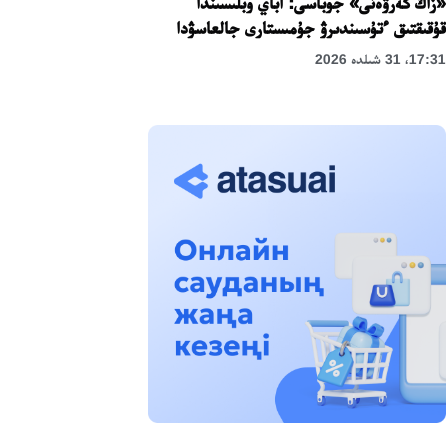
«زاڭ كەرۋەنى» جوباسى: اباي وبلىسىندا
قۇقىقتىق ءتۇسىندىرۋ جۇمىستارى جالعاسۋدا
17:31، 31 شىلدە 2026
حالىقارالىق «فورمۋلا-1 H2O» جارىسىن
قونايەۆ قالاسىندا وتكىزۋ جوسپارلانۋدا
13:13، 30 شىلدە 2026
اسحات اسىلبەكوۆ: كۇشتى بيلىككە كۇشتى
تۇلعالار كەرەك!
12:01، 28 شىلدە 2026
ابزال دوستيار: دۋمان مۇحامەتكارىمدى الماتى
تۇرمەسىنە اۋىستىرۋى مۇمكىن
16:15، 27 شىلدە 2026