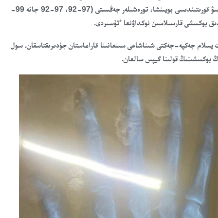
بەلبەۋى ءۇشىن جەكپە-جەككە شىقتى. 10 راۋندقا سوزىلعان جۇدىرىقتاسۋ قورىتىندىسى بويىنشا، تورەشىلەر جەڭىستى (97-92، 97-92 جانە 99-
 يسلام جەكپە-جەكتى شىناشاعى سىنعانىنا قاراماستان جۇدىرىقتاسقان. سول
وڭ بوكسشىنىڭ قولىنا گيپس سالعان.