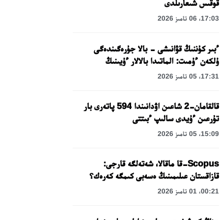
قوقىس شىعارىلدى
17:03، 06 تامىز 2026
ءبىر كۇننىڭ قۋانىشى - بالا جۇرەگىندەگى
ۇلكەن ءۇمىت: الماتىدا بالالار ءۇيىنىڭ
تاربيەلەنۋشىلەرىنە مەرەكەلىك كۇن
17:31، 05 تامىز 2026
ۇيىمداستىرىلدى
قالقامان-2 شاعىن اۋدانىندا 594 پاتەرى بار
تۇرعىن ءۇيدى سالىپ ءبىتتى
15:09، 05 تامىز 2026
Scopus-قا ماقالا، شەتەلگە قارجى:
قازاقستان عىلىمىنىڭ ەسەبى كىمگە كەرەك؟
00:21، 01 تامىز 2026