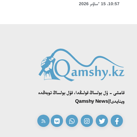
10:57، 15 ءساۋىر 2026
قامشى - ۇل بولساڭ قولىڭدا، قۇل بولساڭ توبەڭدە
وينايدى!|Qamshy News