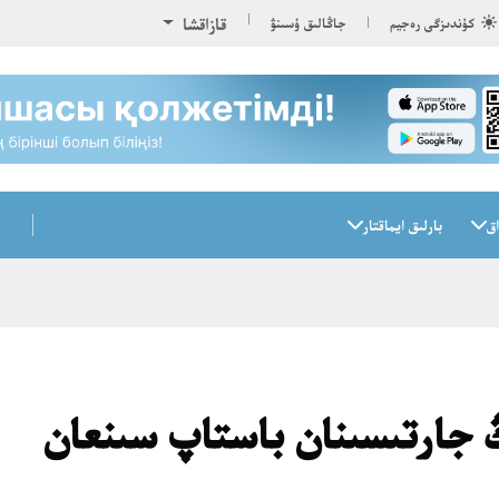
قازاقشا
كۇندىزگى رەجيم
جاڭالىق ۇسىنۋ
اق
بارلىق ايماقتار
 جارتىسىنان باستاپ سىنعان