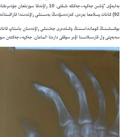
92) كانات يسلامعا بەردى. كەزدەسۋدىڭ بەسىنشى راۋندىندا قازاقستاندىق بوكسشى قارسىلاسىن نوكداۋنعا ءتۇسىردى.
بوكسشىنىڭ كومانداسىنىڭ وكىلدەرى جەتىنشى راۋندىنان باستاپ قانات
سەبەپتى ول قارسىلاسىنا اۋىر سوققى دارىتا الماعان. جەكپە-جەكتەن س