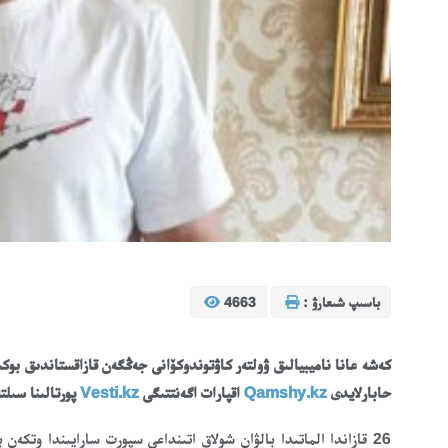
باسىپ شىعارۋ :
4663
كەشە عانا ناميبيالىق ۋولتەر كاۋتوندوكۆانى جەڭگەن قازاقستاندىق بو
حابارلايدى
Qamshy.kz
اقپارات اگەنتتىگى
Vesti.kz
پورتالىنا سىل