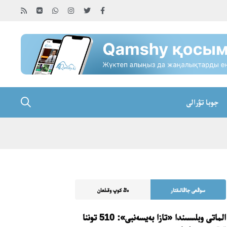
جوبا تۋرالى
سوڭعى جاڭالىقتار
ەڭ كوپ وقىلعان
الماتى وبلىسىندا «تازا بەيسەنبى»: 510 توننا