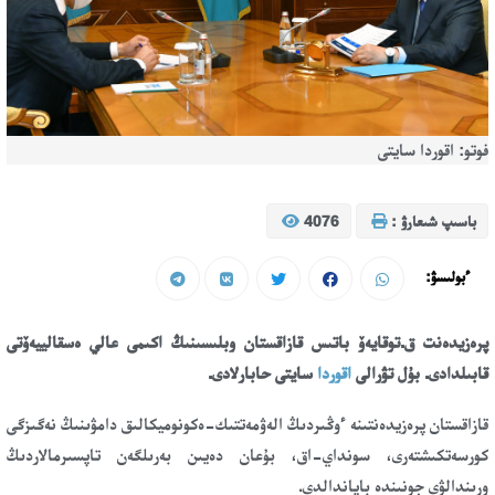
فوتو: اقوردا سايتى
باسىپ شىعارۋ :
4076
ءبولىسۋ:
پرەزيدەنت ق.توقايەۆ باتىس قازاقستان وبلىسىنىڭ اكىمى عالي ەسقالييەۆتى
قابىلدادى. بۇل تۋرالى
اقوردا
سايتى حابارلادى.
قازاقستان پرەزيدەنتىنە ءوڭىردىڭ الەۋمەتتىك-ەكونوميكالىق دامۋىنىڭ نەگىزگى
كورسەتكىشتەرى، سونداي-اق، بۇعان دەيىن بەرىلگەن تاپسىرمالاردىڭ
ورىندالۋى جونىندە باياندالدى.