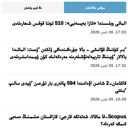
سوڭعى جاڭالىقتار
ەڭ كوپ وقىلعان
الماتى وبلىسىندا «تازا بەيسەنبى»: 510 توننا قوقىس شىعارىلدى
17:03، 06 تامىز 2026
ءبىر كۇننىڭ قۋانىشى - بالا جۇرەگىندەگى ۇلكەن ءۇمىت: الماتىدا
بالالار ءۇيىنىڭ تاربيەلەنۋشىلەرىنە مەرەكەلىك كۇن ۇيىمداستىرىلدى
17:31، 05 تامىز 2026
قالقامان-2 شاعىن اۋدانىندا 594 پاتەرى بار تۇرعىن ءۇيدى سالىپ
ءبىتتى
15:09، 05 تامىز 2026
Scopus-قا ماقالا، شەتەلگە قارجى: قازاقستان عىلىمىنىڭ ەسەبى
كىمگە كەرەك؟