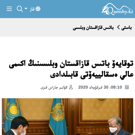
قاز
باستى
باتىس قازاقستان وبلىسى
توقايەۆ باتىس قازاقستان وبلىسىنىڭ اكىمى
عالي ەسقالييەۆتى قابىلدادى
08:10، 30 قىركۇيەك 2020
گۇلىم جاراس قىزى