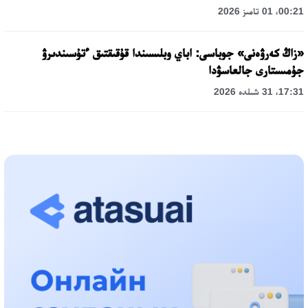
00:21، 01 تامىز 2026
«زاڭ كەرۋەنى» جوباسى: اباي وبلىسىندا قۇقىقتىق ءتۇسىندىرۋ
جۇمىستارى جالعاسۋدا
17:31، 31 شىلدە 2026
حالىقارالىق «فورمۋلا-1 H2O» جارىسىن قونايەۆ قالاسىندا وتكىزۋ
جوسپارلانۋدا
13:13، 30 شىلدە 2026
اسحات اسىلبەكوۆ: كۇشتى بيلىككە كۇشتى تۇلعالار كەرەك!
12:01، 28 شىلدە 2026
ابزال دوستيار: دۋمان مۇحامەتكارىمدى الماتى تۇرمەسىنە اۋىستىرۋى
مۇمكىن