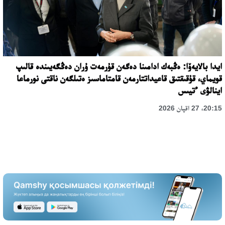
ايدا بالايەۆا: ەڭبەك ادامىنا دەگەن قۇرمەت ۇران دەڭگەيىندە قالىپ
قويماي، قۇقىقتىق قاعيداتتارمەن قامتاماسىز ەتىلگەن ناقتى نورماعا
اينالۋى ءتيىس
20:15، 27 اقپان 2026