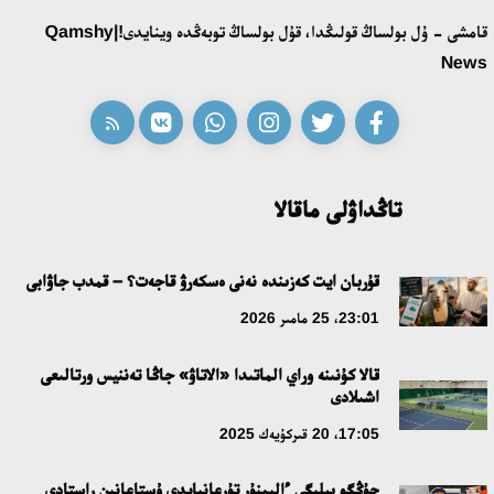
قامشى - ۇل بولساڭ قولىڭدا، قۇل بولساڭ توبەڭدە وينايدى!|Qamshy
قازاق تىلىندەگى «قۇت» كونسەپتىسىنىڭ لينگۆومادەني سيپاتى
News
09:21، 21 شىلدە 2026
ابايدىڭ ادام تاربيەسى تۋرالى كوزقاراستارىنىڭ وزەكتىلىگى
18:59، 20 شىلدە 2026
تاڭداۋلى ماقالا
جاساندى ينتەللەكت: ادامزاتتىڭ كومەكشىسى مە، الدە باسەكەلەسى
مە؟
قۇربان ايت كەزىندە نەنى ەسكەرۋ قاجەت؟ – قمدب جاۋابى
18:16، 20 شىلدە 2026
23:01، 25 مامىر 2026
قالا كۇنىنە وراي الماتىدا «الاتاۋ» جاڭا تەننيس ورتالىعى
ۇلتتىق ءارحيۆتىڭ اشىلعانىنا 20 جىل: نەگىزگى جەتىستىكتەرى مەن
اشىلادى
دامۋ باعىتى
17:05، 20 قىركۇيەك 2025
17:09، 20 شىلدە 2026
جۇڭگو بيلىگى ءالىمنۇر تۇرعانبايدى ۇستاعانىن راستادى