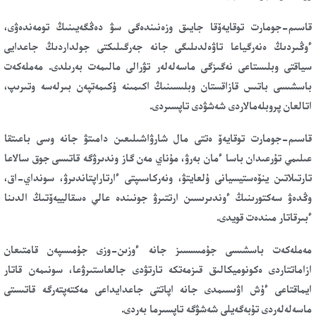
قاسىم-جومارت توقايەۆقا جايىق وزەنىندەگى سۋ دەڭگەيىنىڭ تومەندەۋى،
ءوڭىردىڭ ەنەرگياعا تاۋەلدىلىگى جانە جەرگىلىكتى جولداردىڭ جاعدايى
سياقتى وبلىستاعى نەگىزگى ماسەلەلەر تۋرالى مالىمەت بەرىلدى. مەملەكەت
باسشىسى باتىس قازاقستان وبلىسىنىڭ اكىمىنە ۇكىمەتپەن بىرلەسە وتىرىپ،
اتالعان پروبلەمالاردى شەشۋدى تاپسىردى.
قاسىم-جومارت توقايەۆ ەتتى مال شارۋاشىلىعىن دامىتۋ جانە وسى باعىتقا
عىلىمي تۇرعىدان باسا ءمان بەرۋ، مۇناي مەن گاز وندىرۋگە قاتىسى جوق سالاعا
تارتىلاتىن ينۆەستيسيانى ۇلعايتۋ، ونەركاسىپتى ءارتاراپتاندىرۋ، سونداي-اق،
وڭدەۋ سەكتورىنىڭ ءوندىرىسىن ارتتىرۋ جونىندە عالي ەسقالييەۆتىڭ الدىنا
ءبىرقاتار مىندەت قويدى.
مەملەكەت باسشىسى جۇمىسسىز جانە ءوزىن-وزى جۇمىسپەن قامتىعان
ازاماتتاردى ەكونوميكالىق قىزمەتكە تارتۋدى جالعاستىرۋعا، سونىمەن قاتار
ايماقتاعى ءۇش اۋىسىمدى جانە اپاتتى جاعدايداعى مەكتەپتەرگە قاتىستى
ماسەلەلەردى تۇبەگەيلى شەشۋگە تاپسىرما بەردى.