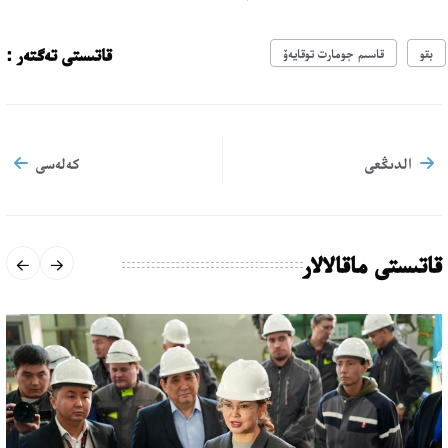
قاتىستى تەگتەر :
بقو
قاسىم جومارت توقايەۆ
الدىڭعى
كەلەسى
قاتىستى ماقالالار