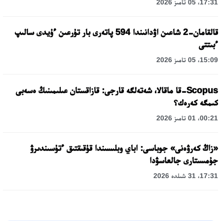
17:31، 05 تامىز 2026
قالقامان-2 شاعىن اۋدانىندا 594 پاتەرى بار تۇرعىن ءۇيدى سالىپ
ءبىتتى
15:09، 05 تامىز 2026
Scopus-قا ماقالا، شەتەلگە قارجى: قازاقستان عىلىمىنىڭ ەسەبى
كىمگە كەرەك؟
00:21، 01 تامىز 2026
«زاڭ كەرۋەنى» جوباسى: اباي وبلىسىندا قۇقىقتىق ءتۇسىندىرۋ
جۇمىستارى جالعاسۋدا
17:31، 31 شىلدە 2026
حالىقارالىق «فورمۋلا-1 H2O» جارىسىن قونايەۆ قالاسىندا وتكىزۋ
جوسپارلانۋدا