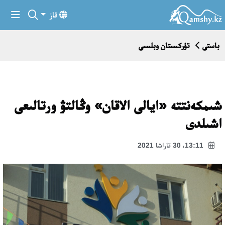
قاز
باستى
تۇركىستان وبلىسى
شىمكەنتتە «ايالى الاقان» وڭالتۋ ورتالىعى
اشىلدى
13:11، 30 قاراشا 2021