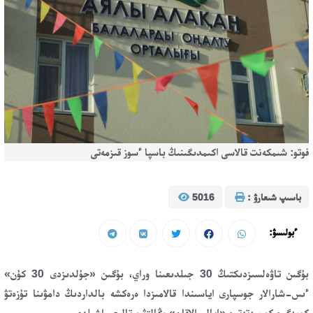
فوتو: شىمكەنت قالاسى اكىمدىگىنىڭ باسپا ءسوز قىزمەتى
باسىپ شىعارۋ :
5016
ءبولىسۋ:
بۇگىن تاۋەلسىزدىكتىڭ 30 جىلدىعىنا وراي، بۇگىن «جۇلدىزدى 30 كۇن»
ءىس-شارالار جوسپارى اياسىندا قالامىزدا ەرەكشە بالداردىڭ دامۋىنا تۇزەتۋ
كومەگىن كورسەتەتىن «ايالى الاقان» وڭالتۋ ورتالىعى اشىلدى.