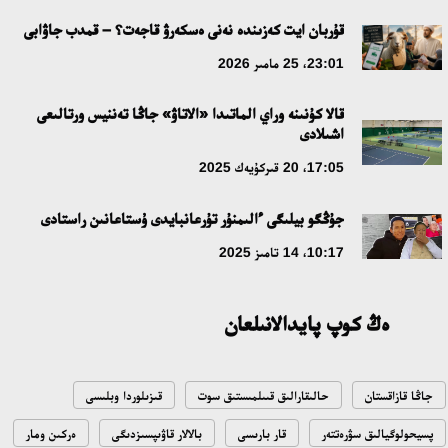
جاساندى ينتەللەكت: ادامزاتتىڭ كومەكشىسى مە، الدە باسەكەلەسى
مە؟
قۇربان ايت كەزىندە نەنى ەسكەرۋ قاجەت؟ – قمدب جاۋابى
18:16، 20 شىلدە 2026
23:01، 25 مامىر 2026
قالا كۇنىنە وراي الماتىدا «الاتاۋ» جاڭا تەننيس ورتالىعى
ۇلتتىق ءارحيۆتىڭ اشىلعانىنا 20 جىل: نەگىزگى جەتىستىكتەرى مەن
اشىلادى
دامۋ باعىتى
17:05، 20 قىركۇيەك 2025
17:09، 20 شىلدە 2026
جۇڭگو بيلىگى ءالىمنۇر تۇرعانبايدى ۇستاعانىن راستادى
مەملەكەت باسشىسى كوبەيتۇز كولىنىڭ جاي-كۇيىنە نازار اۋداردى
10:17، 14 تامىز 2025
18:22، 17 شىلدە 2026
ەڭ كوپ پايدالانىلعان
التىن وردا تاريحىن وقىتۋدىڭ يننوۆاسيالىق تاسىلدەرى ەنگىزىلەدى
10:28، 15 شىلدە 2026
جاڭا قازاقستان
حالىقارالىق قىىلمىستىق سوت
قىزىلوردا وبلىسى
قازاقستان ۇقك: ۋاقىت سىن-قاتەرلەرى جانە ۇلتتىق مۇددەنى قورعاۋ
پسيحولوگيالىق سۋرەتتەر
قار بارىسى
بالالار قاۋىپسىزدىگى
ەركىن ومار