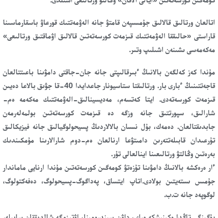
اتالعان ورتالىق قالالىق جۇمىسپەن قامتۋ جانە الەۋمەتتىك قورعاۋ باسقارماسىنا
قاراستى «حالىققا الەۋمەتتىك قىزمەت كورسەتەتىن قالالىق اۋماقتىق ورتالىعى»
مەكەمەسى ىشىنەن اشىلىپ وتىر.
مۇندا كەز كەلگەن بالانىڭ ءبىرقالىپتى جانە جان-جاقتى دامۋىنا باعىتتالعان
قاجەتتىنىڭ ءبارى بار. ورتالىقتا ستاسيونار جاعدايدا 40-قا جۋىق بالاعا دەيىن
قىزمەت كورسەتەدى. ايتا كەتسەم، مەديسينالىق-الەۋمەتتىك مەكەمە ەم-
شارالىق، سپورتتىق جانە وزگە دە قىزمەت كورسەتەتىن بولمەلەرمەن
جابدىقتالعان. دەمەك، بۇل نىسان بالالاردىڭ پسيحولوگيالىق جانە فيزيكالىق
تۇرعىدان قابىلەتتەرىن دامىتۋعا ارنالعان ەم-دوم شارالارىنا مۇمكىندىك
بەرەتىن وڭالتۋ ورتالىعىنا اينالعالى تۇر.
ءار ەرەكشە بالانىڭ دامۋىنا تۇزەتۋ كومەگىن كورسەتەتىن مۇندا ارنايى ماماندار
جۇمىس ىستەيتىن بولادى.اتاپ ايتساق، پەداگوگ-پسيحولوگ، دەفەكتولوگ،
لوگوپەد جانە ت.ب.
بۇگىنگى تاڭدا وكىنىشكە وراي، داۋن سيندرومىنا، اۋتيزمگە شالدىققان سابيلەر