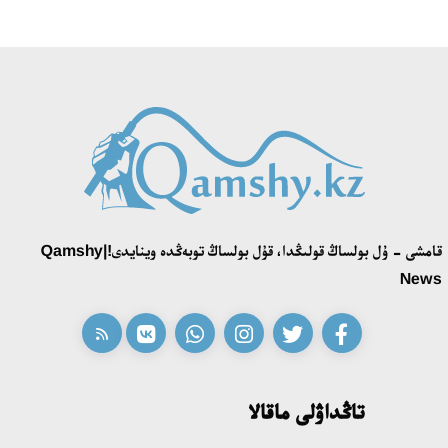
«تەكتىلەر تۋ كوتەرەدى» بايقاۋى ءوز جەڭىمپازدارىن انىقتادى
18:39، 23 شىلدە 2026
قونايەۆ قالاسىنىڭ اكىمى «سلاۆيان بازارى» بايقاۋىنىڭ جەڭىمپازى
اقەركە امالياتتى قابىلدادى
16:27، 23 شىلدە 2026
قامشى - ۇل بولساڭ قولىڭدا، قۇل بولساڭ توبەڭدە وينايدى!|Qamshy
قازاق تىلىندەگى «قۇت» كونسەپتىسىنىڭ لينگۆومادەني سيپاتى
News
09:21، 21 شىلدە 2026
ابايدىڭ ادام تاربيەسى تۋرالى كوزقاراستارىنىڭ وزەكتىلىگى
18:59، 20 شىلدە 2026
تاڭداۋلى ماقالا