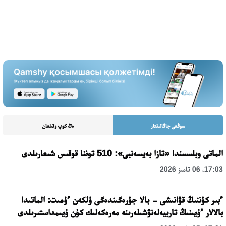
سوڭعى جاڭالىقتار
ەڭ كوپ وقىلعان
الماتى وبلىسىندا «تازا بەيسەنبى»: 510 توننا قوقىس شىعارىلدى
17:03، 06 تامىز 2026
ءبىر كۇننىڭ قۋانىشى - بالا جۇرەگىندەگى ۇلكەن ءۇمىت: الماتىدا
بالالار ءۇيىنىڭ تاربيەلەنۋشىلەرىنە مەرەكەلىك كۇن ۇيىمداستىرىلدى