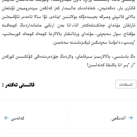
قاتارى بار. دەگەنمەن، شەتەلدىك عالىمدار كەز كەلگەن سيندروممەن تۋىلعان
بالانى قالىپتى ومىرگە بەيىمدەۋگە بولاتىنىن ايتادى. تۋا سالا تاعدىر تاۋقىمەتىن
تارتقان مۇنداي جەتكىنشەكتەر اتا-انا مەن ارنايى مامانداردىڭ كومەگىنە
مۇقتاج. سول سەبەپتى، مۇنداي ورتالىقتار بالالارعا كومەك كومەك كورسەتىپ،
ءوسىپ-دامۋىنا سەپتىگىن تيگىزەتىنىنە سەنەمىن.
ەڭ باستىسى، بالالارىمىز سىرقاماي، ولاردىڭ جۇزدەرىندەگى كۇلكىسىن كورگەن
ءار ءبىر انا باقىتقا كەنەلسىن!
قاتىستى تەگتەر :
شىمكەنت
الدىڭعى
كەلەسى