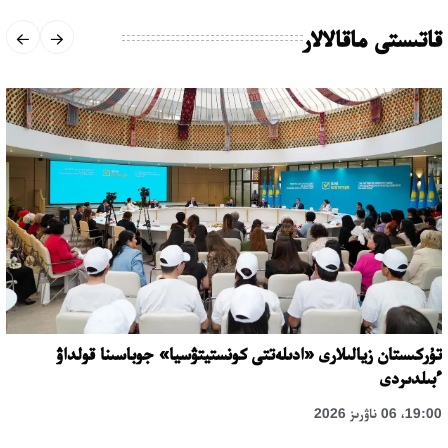
قاتىستى ماقالالار
تۇركىستان زيالىلارى «ادىلەتتى كونستيتۋسيا» جوباسىنا قولداۋ
ءبىلدىردى
19:00، 06 ناۋرىز 2026