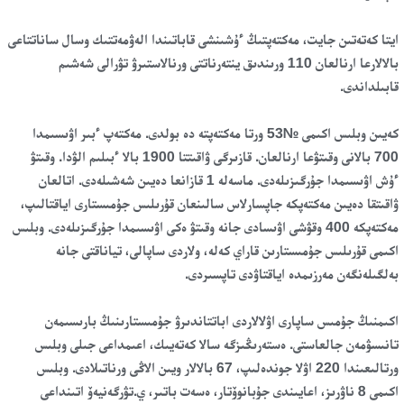
ايتا كەتەتىن جايت، مەكتەپتىڭ ءۇشىنشى قاباتىندا الەۋمەتتىك وسال ساناتتاعى
بالالارعا ارنالعان 110 ورىندىق ينتەرناتتى ورنالاستىرۋ تۋرالى شەشىم
قابىلداندى.
كەيىن وبلىس اكىمى №53 ورتا مەكتەپتە دە بولدى. مەكتەپ ءبىر اۋىسىمدا
700 بالانى وقىتۋعا ارنالعان. قازىرگى ۋاقىتتا 1900 بالا ءبىلىم الۋدا. وقىتۋ
ءۇش اۋىسىمدا جۇرگىزىلەدى. ماسەلە 1 قازانعا دەيىن شەشىلەدى. اتالعان
ۋاقىتقا دەيىن مەكتەپكە جاپسارلاس سالىنعان قۇرىلىس جۇمىستارى اياقتالىپ،
مەكتەپكە 400 وقۋشى اۋىسادى جانە وقىتۋ ەكى اۋىسىمدا جۇرگىزىلەدى. وبلىس
اكىمى قۇرىلىس جۇمىستارىن قاراي كەلە، ولاردى ساپالى، تياناقتى جانە
بەلگىلەنگەن مەرزىمدە اياقتاۋدى تاپسىردى.
اكىمنىڭ جۇمىس ساپارى اۋلالاردى اباتتاندىرۋ جۇمىستارىنىڭ بارىسىمەن
تانىسۋمەن جالعاستى. ەستەرىڭىزگە سالا كەتەيىك، اعىمداعى جىلى وبلىس
ورتالىعىندا 220 اۋلا جوندەلىپ، 67 بالالار ويىن الاڭى ورناتىلادى. وبلىس
اكىمى 8 ناۋرىز، اعايىندى جۇبانوۆتار، ەسەت باتىر، ي.تۋرگەنيەۆ اتىنداعى