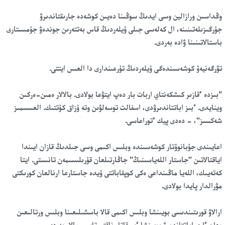
وڭداسىن ورازالين وسى ايدىڭ سوڭىنا دەيىن كوشەدە جارىقتاندىرۋ
جۇرگىزىلەتىنىنە، ال كەلەسى جىلى ۇيلەردىڭ قاس بەتتەرىن جوندەۋ جۇمىستارى
باستالاتىنىنا ۋادە بەردى.
تۋرگەنيەۆ كوشەسىندەگى ۇيلەردىڭ تۇرعىندارى دا العىس ايتتى.
"بىزدە ءقازىر كىشكەنتاي اربات بار دەپ ايتۋعا بولادى. بالالار ەمىن-ەركىن
وينايدى. ءبىز اباتتاندىرۋدى، اسفالت توسەلۋىن وتە ۇزاق كۇتتىك. العىسىمىز
شەكسىز"، - دەدى پيك ءتوراعاسى.
اعايىندى جۇبانوۆتار كوشەسىندە وبلىس اكىمى وسى جىلدىڭ قازان ايىندا
اياقتالاتىن "جاستار اللەياسىنىڭ" جاڭارتىلعان قۇرىلىسىمەن تانىستى. ايتا
كەتەيىك، اللەيا ماڭىنداعى ەكى كوپقاباتتى ۇيدە جاستارعا ارنالعان كورىكتى
مۋرالدار پايدا بولادى.
ارالاۋ قورىتىندىسى بويىنشا وبلىس اكىمى قالا باسشىلىعىنا وبلىس ورتالىعىن
ودان ءارى اباتتاندىرۋ بويىنشا ءبىرقاتار ناقتى تاپسىرمالار بەردى.