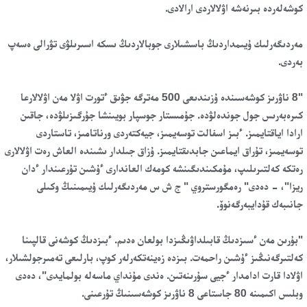
كوشەلەردە بىرنەشە اۋلالاردى ارالادى.
مەردىگەرلىك ۇيىمداردىڭ باسشىلارى جوبالاردىڭ ىسكە اسىرىلۋى تۋرالى ەسەپ
بەردى.
"8 ناۋرىز كوشەسىندە ۇزىندىعى 500 مەترگە جۋىق ءتورت اۋلا مەن اۋلالارعا
كىرەبەرىس جول جوندەلۋدە. جۇمىستار جوسپار بويىنشا جۇرگىزىلۋدە، جاقىن
ارادا اياقتايمىز. ءبىز اسفالت توسەيمىز، جيەكتەردى ورناتامىز، تاستاردى
توسەيمىز، تۇراق ايماعىن جابدىقتايمىز. ۇزاق جىلدار ىشىندە العاش رەت اۋلالارى
رەتكە كەلتىرىلىپ، مۇمكىندىگىنشە كومەك العاندارى ءۇشىن تۇرعىندار ءدان
ريزا"، - دەدى" رەمگورستروي " ج ش س مەردىگەرلىك ۇيىمىنىڭ وكىلى
جانىبەك قۇدايبەرگەنوۆ.
"بۇرىن مەن ءسىزدىڭ قابىلداۋىڭىزدا بولعان ەدىم. ءبىزدىڭ كوشەنى قالپىنا
كەلتىرگەنىڭىز ءۇشىن راحمەت. بىزدە زەينەتكەرلەر كوپ، بارلىعى تەمىرجولشىلار،
اۋلادا قارت ادامدار ءجيى سۇرىنەتىن. ەندى مۇنداي ماسەلە بولمايدى"، دەدى
وبلىس اكىمىنە 80 جاستاعى 8 ناۋرىز كوشەسىنىڭ تۇرعىنى.