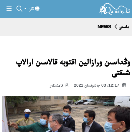
قاز
باستى
NEWS
وڭداسىن ورازالين اقتوبە قالاسىن ارالاپ
شىقتى
12:17، 03 جەلتوقسان 2021
قامشىگەر