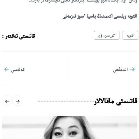
اقتوبە وبلىسى اكىمىنىڭ باسپا ءسوز قىزمەتى
قاتىستى تەگتەر :
اقتوبە
ءتۇرعىن-ۇي
الدىڭعى
كەلەسى
قاتىستى ماقالالار