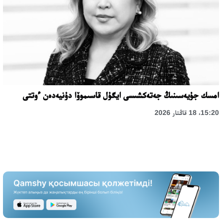
امسك جۇيەسىنىڭ جەتەكشىسى ايگۇل قاسىموۆا دۇنيەدەن ءوتتى
15:20، 18 قاڭتار 2026