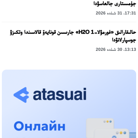
جۇمىستارى جالعاسۋدا
17:31، 31 شىلدە 2026
حالىقارالىق «فورمۋلا-1 H2O» جارىسىن قونايەۆ قالاسىندا وتكىزۋ
جوسپارلانۋدا
13:13، 30 شىلدە 2026
اسحات اسىلبەكوۆ: كۇشتى بيلىككە كۇشتى تۇلعالار كەرەك!
12:01، 28 شىلدە 2026
ابزال دوستيار: دۋمان مۇحامەتكارىمدى الماتى تۇرمەسىنە اۋىستىرۋى
مۇمكىن
16:15، 27 شىلدە 2026
وسكەنباي قۇلاتاي ۇلى: رۋحانياتقا قىزمەت ەتكەن قالامگەر