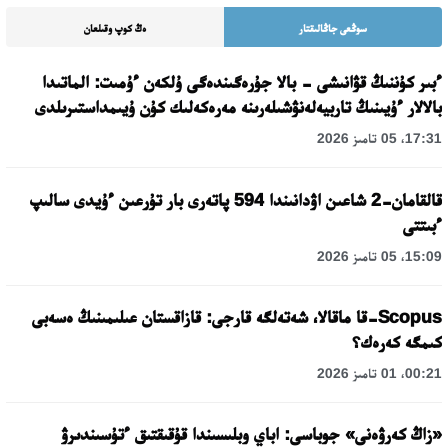
سوڭعى جاڭالىقتار
ەڭ كوپ وقىلعان
ءبىر كۇننىڭ قۋانىشى - بالا جۇرەگىندەگى ۇلكەن ءۇمىت: الماتىدا
بالالار ءۇيىنىڭ تاربيەلەنۋشىلەرىنە مەرەكەلىك كۇن ۇيىمداستىرىلدى
17:31، 05 تامىز 2026
قالقامان-2 شاعىن اۋدانىندا 594 پاتەرى بار تۇرعىن ءۇيدى سالىپ
ءبىتتى
15:09، 05 تامىز 2026
Scopus-قا ماقالا، شەتەلگە قارجى: قازاقستان عىلىمىنىڭ ەسەبى
كىمگە كەرەك؟
00:21، 01 تامىز 2026
«زاڭ كەرۋەنى» جوباسى: اباي وبلىسىندا قۇقىقتىق ءتۇسىندىرۋ