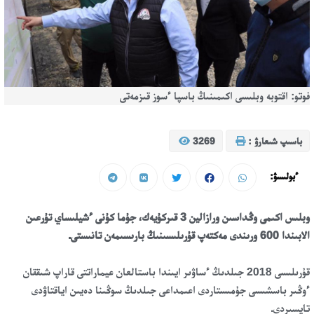
فوتو: اقتوبە وبلىسى اكىمىنىڭ باسپا ءسوز قىزمەتى
باسىپ شىعارۋ :
3269
ءبولىسۋ:
وبلىس اكىمى وڭداسىن ورازالين 3 قىركۇيەك، جۇما كۇنى ءشيلىساي تۇرعىن
الابىندا 600 ورىندى مەكتەپ قۇرىلىسىنىڭ بارىسىمەن تانىستى.
قۇرىلىسى 2018 جىلدىڭ ءساۋىر ايىندا باستالعان عيماراتتى قاراپ شىققان
ءوڭىر باسشىسى جۇمىستاردى اعىمداعى جىلدىڭ سوڭىنا دەيىن اياقتاۋدى
تاپسىردى.