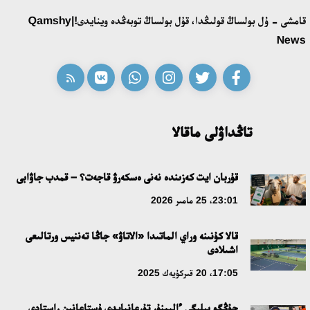
قامشى - ۇل بولساڭ قولىڭدا، قۇل بولساڭ توبەڭدە وينايدى!|Qamshy
ابايدىڭ ادام تاربيەسى تۋرالى كوزقاراستارىنىڭ وزەكتىلىگى
News
18:59، 20 شىلدە 2026
جاساندى ينتەللەكت: ادامزاتتىڭ كومەكشىسى مە، الدە باسەكەلەسى
مە؟
تاڭداۋلى ماقالا
18:16، 20 شىلدە 2026
ۇلتتىق ءارحيۆتىڭ اشىلعانىنا 20 جىل: نەگىزگى جەتىستىكتەرى مەن
قۇربان ايت كەزىندە نەنى ەسكەرۋ قاجەت؟ – قمدب جاۋابى
دامۋ باعىتى
23:01، 25 مامىر 2026
17:09، 20 شىلدە 2026
قالا كۇنىنە وراي الماتىدا «الاتاۋ» جاڭا تەننيس ورتالىعى
اشىلادى
مەملەكەت باسشىسى كوبەيتۇز كولىنىڭ جاي-كۇيىنە نازار اۋداردى
17:05، 20 قىركۇيەك 2025
18:22، 17 شىلدە 2026
جۇڭگو بيلىگى ءالىمنۇر تۇرعانبايدى ۇستاعانىن راستادى