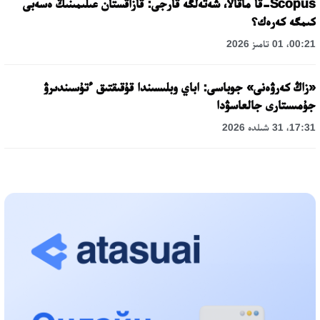
Scopus-قا ماقالا، شەتەلگە قارجى: قازاقستان عىلىمىنىڭ ەسەبى
كىمگە كەرەك؟
00:21، 01 تامىز 2026
«زاڭ كەرۋەنى» جوباسى: اباي وبلىسىندا قۇقىقتىق ءتۇسىندىرۋ
جۇمىستارى جالعاسۋدا
17:31، 31 شىلدە 2026
حالىقارالىق «فورمۋلا-1 H2O» جارىسىن قونايەۆ قالاسىندا وتكىزۋ
جوسپارلانۋدا
13:13، 30 شىلدە 2026
اسحات اسىلبەكوۆ: كۇشتى بيلىككە كۇشتى تۇلعالار كەرەك!
12:01، 28 شىلدە 2026