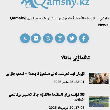
16:27، 23 شىلدە 2026
قامشى - ۇل بولساڭ قولىڭدا، قۇل بولساڭ توبەڭدە وينايدى!|Qamshy
قازاق تىلىندەگى «قۇت» كونسەپتىسىنىڭ لينگۆومادەني سيپاتى
News
09:21، 21 شىلدە 2026
ابايدىڭ ادام تاربيەسى تۋرالى كوزقاراستارىنىڭ وزەكتىلىگى
18:59، 20 شىلدە 2026
تاڭداۋلى ماقالا
جاساندى ينتەللەكت: ادامزاتتىڭ كومەكشىسى مە، الدە باسەكەلەسى
مە؟
قۇربان ايت كەزىندە نەنى ەسكەرۋ قاجەت؟ – قمدب جاۋابى
18:16، 20 شىلدە 2026
23:01، 25 مامىر 2026
قالا كۇنىنە وراي الماتىدا «الاتاۋ» جاڭا تەننيس ورتالىعى
ۇلتتىق ءارحيۆتىڭ اشىلعانىنا 20 جىل: نەگىزگى جەتىستىكتەرى مەن
اشىلادى
دامۋ باعىتى
17:05، 20 قىركۇيەك 2025
17:09، 20 شىلدە 2026