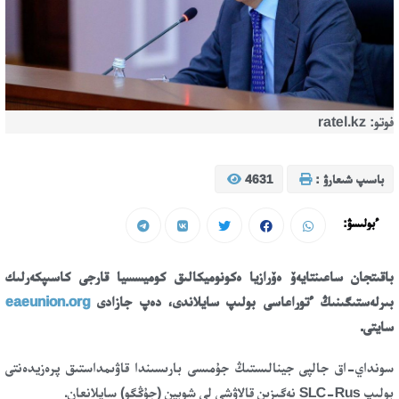
فوتو: ratel.kz
باسىپ شىعارۋ :
4631
ءبولىسۋ:
باقىتجان ساعىنتايەۆ ەۆرازيا ەكونوميكالىق كوميسسيا قارجى كاسىپكەرلىك
بىرلەستىگىنىڭ ءتوراعاسى بولىپ سايلاندى، دەپ جازادى
eaeunion.org
سايتى.
سونداي-اق جالپى جينالىستىڭ جۇمىسى بارىسىندا قاۋىمداستىق پرەزيدەنتى
بولىپ SLC-Rus نەگىزىن قالاۋشى لي شوبين (جۇڭگو) سايلانعان.