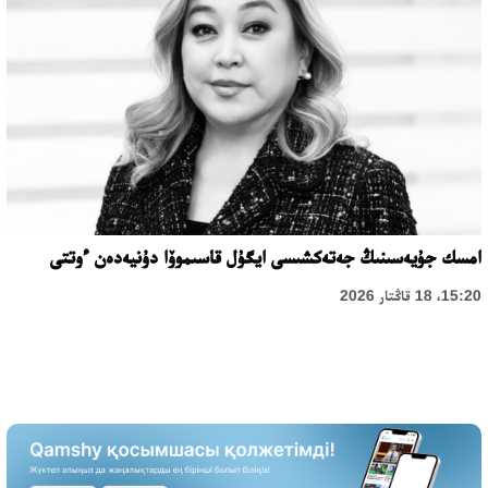
امسك جۇيەسىنىڭ جەتەكشىسى ايگۇل قاسىموۆا دۇنيەدەن ءوتتى
15:20، 18 قاڭتار 2026