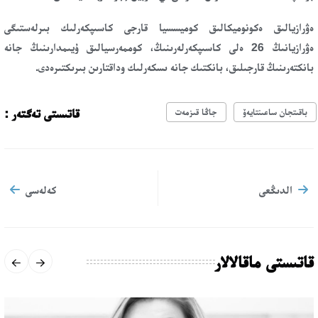
ەۋرازيالىق ەكونوميكالىق كوميسسيا قارجى كاسىپكەرلىك بىرلەستىگى
ەۋرازيانىڭ 26 ​​ەلى كاسىپكەرلەرىنىڭ، كوممەرسيالىق ۇيىمدارىنىڭ جانە
بانكتەرىنىڭ قارجىلىق، بانكتىك جانە ىسكەرلىك وداقتارىن بىرىكتىرەدى.
قاتىستى تەگتەر :
باقىتجان ساعىنتايەۆ
جاڭا قىزمەت
الدىڭعى
كەلەسى
قاتىستى ماقالالار