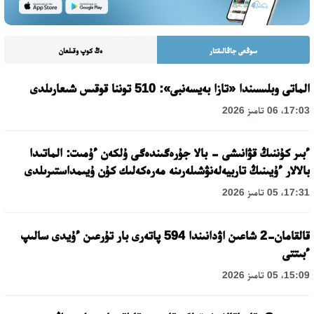
سوڭعى جاڭالىقتار
ەڭ كوپ وقىلعان
الماتى وبلىسىندا «تازا بەيسەنبى»: 510 توننا قوقىس شىعارىلدى
17:03، 06 تامىز 2026
ءبىر كۇننىڭ قۋانىشى - بالا جۇرەگىندەگى ۇلكەن ءۇمىت: الماتىدا
بالالار ءۇيىنىڭ تاربيەلەنۋشىلەرىنە مەرەكەلىك كۇن ۇيىمداستىرىلدى
17:31، 05 تامىز 2026
قالقامان-2 شاعىن اۋدانىندا 594 پاتەرى بار تۇرعىن ءۇيدى سالىپ
ءبىتتى
15:09، 05 تامىز 2026