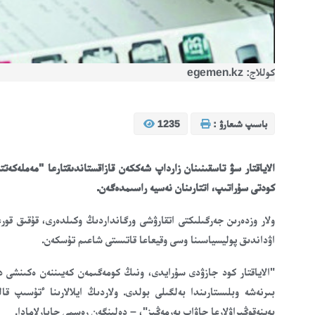
كوللاج: egemen.kz
باسىپ شىعارۋ :
1235
الاياقتار سۋ تاسقىنىنان زارداپ شەككەن قازاقستاندىقتارعا "مەملەكەتت
كودتى سۇراتىپ، اتتارىنان نەسيە راسىمدەگەن.
ولار وزدەرىن جەرگىلىكتى اتقارۋشى ورگانداردىڭ وكىلدەرى، قۇقىق قورع
اۋداندىق پوليسياسىنا وسى وقيعاعا قاتىستى شاعىم تۇسكەن.
"الاياقتار كود جازۋدى سۇرايدى، ونىڭ كومەگىمەن كەيىننەن ەكىنشى د
بەينەقوڭىراۋلارعا جاۋاپ بەرمەڭىز"، – دەلىنگەن رەسمي حابارلامادا.