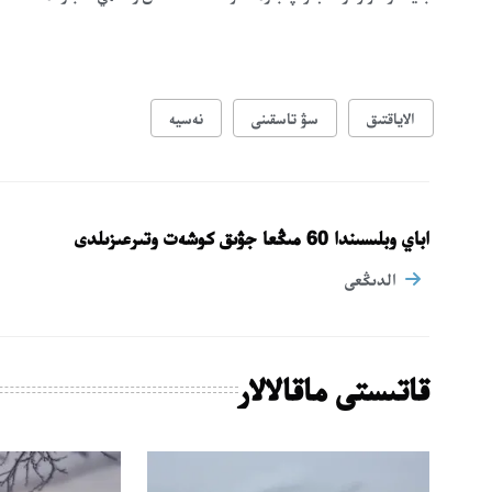
الاياقتىق
سۋ تاسقىنى
نەسيە
اباي وبلىسىندا 60 مىڭعا جۋىق كوشەت وتىرعىزىلدى
الدىڭعى
قاتىستى ماقالالار