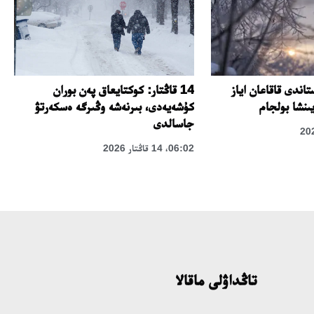
تاندى قاقاعان اياز
14 قاڭتار: كوكتايعاق پەن بوران
يىنشا بولجام
كۇشەيەدى، بىرنەشە وڭىرگە ەسكەرتۋ
جاسالدى
06:02، 14 قاڭتار 2026
تاڭداۋلى ماقالا