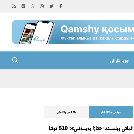
جوبا تۋرالى
سوڭعى جاڭالىقتار
ەڭ كوپ وقىلعان
الماتى وبلىسىندا «تازا بەيسەنبى»: 510 توننا