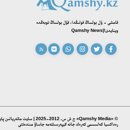
قامشى - ۇل بولساڭ قولىڭدا، قۇل بولساڭ توبەڭدە
وينايدى!|Qamshy News
© «Qamshy Media» ج ش س، 2012-2025 | سايت ماتەريالىن پايدالانۋ ءۇشىن
رەداكسيا كەلىسىمى كەرەك جانە گيپەرسىلتەمە جاساۋ مىندەتتى