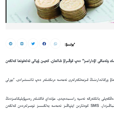
ءبولىسۋ:
ىك وتەماقى اۋدارامىز" دەپ قوڭىراۋ شالعان. كەيىن ۇيالى تەلەفونعا كەلگەن
اۋ ورگاندارىنىڭ قىزمەتكەرلەرى نەمەسە ەرىكتىلەر دەپ تانىستىرادى. ءبورلى
ەڭگەيلى بانكتەرگە نەسيە راسىمدەيدى. مۇنداي فاكتىلەر رەسپۋبليكامىزدىڭ
بىرنەشە وبلىستارىندا بەلگىلى بولدى. ولاردىڭ ايلالارىنا ءتۇسىپ قالماڭىزدار. SMS كودتارىن ايتپاڭىز نەمەسە بەلگىسىز نومىرلەردەن كەلگەن