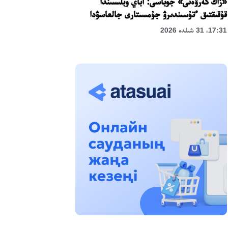
«زاڭ كەرۋەنى» جوباسى: اباي وبلىسىندا
قۇقىقتىق ءتۇسىندىرۋ جۇمىستارى جالعاسۋدا
17:31، 31 شىلدە 2026
حالىقارالىق «فورمۋلا-1 H2O» جارىسىن
قونايەۆ قالاسىندا وتكىزۋ جوسپارلانۋدا
13:13، 30 شىلدە 2026
اسحات اسىلبەكوۆ: كۇشتى بيلىككە كۇشتى
تۇلعالار كەرەك!
12:01، 28 شىلدە 2026
ابزال دوستيار: دۋمان مۇحامەتكارىمدى الماتى
تۇرمەسىنە اۋىستىرۋى مۇمكىن
16:15، 27 شىلدە 2026