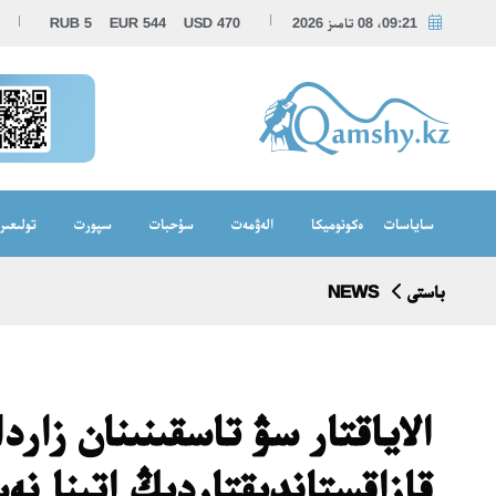
09:21، 08 تامىز 2026
470
USD
544
EUR
5
RUB
ساياسات
ەكونوميكا
الەۋمەت
سۇحبات
سپورت
تولىعىر
باستى
NEWS
الاياقتار سۋ تاسقىنىنان زار
قازاقستاندىقتاردىڭ اتىنا ن