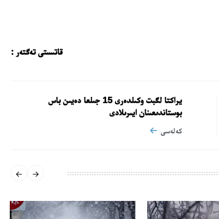
قاتىستى تەگتەر :
يراكتا لگبت وكىلدەرى 15 جىلعا دەيىن باس
بوستاندىعىنان ايىرىلادى
كەلەسى