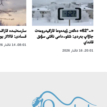
ل
«-62°» دەگەن ۆيدەوعا قازگيدرومەت
سارسەنبىدە قازاقس
جاۋاپ بەردى: شقو-داعى ناقتى سۋىق
قىسادى: قالالار بو
قانداي
08:01، 14 قاڭتار 2026
20:01، 16 قاڭتار 2026