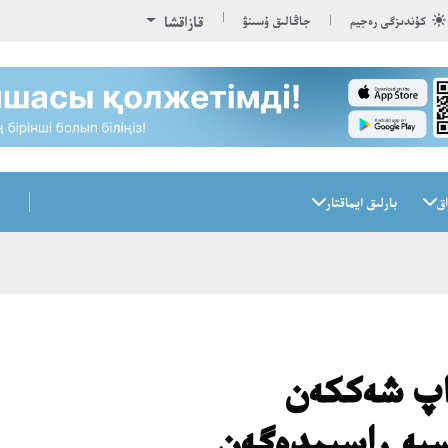
قازاقشا
كۇندىزگى رەجيم
جاڭالىق ۇسىنۋ
اق
بارلىق ايماقتار
داپ شەككەن
ەسيە راسىمدەگەن