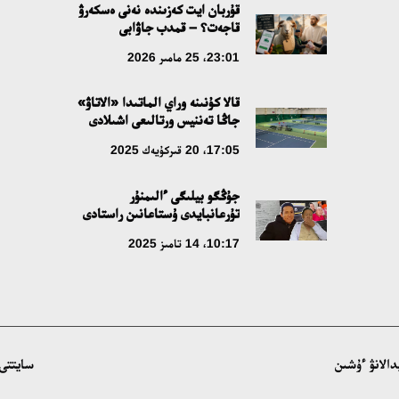
قۇربان ايت كەزىندە نەنى ەسكەرۋ
قاجەت؟ – قمدب جاۋابى
23:01، 25 مامىر 2026
قالا كۇنىنە وراي الماتىدا «الاتاۋ»
جاڭا تەننيس ورتالىعى اشىلادى
17:05، 20 قىركۇيەك 2025
جۇڭگو بيلىگى ءالىمنۇر
تۇرعانبايدى ۇستاعانىن راستادى
10:17، 14 تامىز 2025
سايتتى