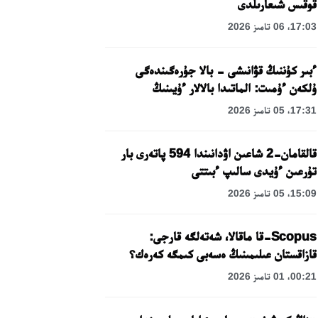
قوقىس شىعارىلدى
17:03، 06 تامىز 2026
ءبىر كۇننىڭ قۋانىشى - بالا جۇرەگىندەگى
ۇلكەن ءۇمىت: الماتىدا بالالار ءۇيىنىڭ
تاربيەلەنۋشىلەرىنە مەرەكەلىك كۇن
17:31، 05 تامىز 2026
ۇيىمداستىرىلدى
قالقامان-2 شاعىن اۋدانىندا 594 پاتەرى بار
تۇرعىن ءۇيدى سالىپ ءبىتتى
15:09، 05 تامىز 2026
Scopus-قا ماقالا، شەتەلگە قارجى:
قازاقستان عىلىمىنىڭ ەسەبى كىمگە كەرەك؟
00:21، 01 تامىز 2026