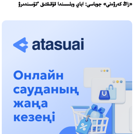
«زاڭ كەرۋەنى» جوباسى: اباي وبلىسىندا قۇقىقتىق ءتۇسىندىرۋ
جۇمىستارى جالعاسۋدا
17:31، 31 شىلدە 2026
حالىقارالىق «فورمۋلا-1 H2O» جارىسىن قونايەۆ قالاسىندا وتكىزۋ
جوسپارلانۋدا
13:13، 30 شىلدە 2026
اسحات اسىلبەكوۆ: كۇشتى بيلىككە كۇشتى تۇلعالار كەرەك!
12:01، 28 شىلدە 2026
ابزال دوستيار: دۋمان مۇحامەتكارىمدى الماتى تۇرمەسىنە اۋىستىرۋى
مۇمكىن
16:15، 27 شىلدە 2026