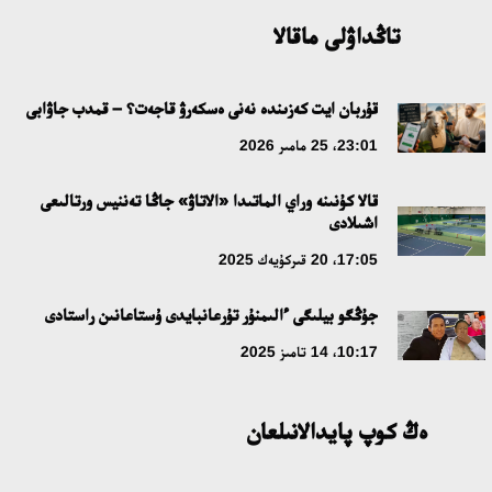
09:21، 21 شىلدە 2026
تاڭداۋلى ماقالا
ابايدىڭ ادام تاربيەسى تۋرالى كوزقاراستارىنىڭ وزەكتىلىگى
قۇربان ايت كەزىندە نەنى ەسكەرۋ قاجەت؟ – قمدب جاۋابى
18:59، 20 شىلدە 2026
23:01، 25 مامىر 2026
جاساندى ينتەللەكت: ادامزاتتىڭ كومەكشىسى مە، الدە باسەكەلەسى
قالا كۇنىنە وراي الماتىدا «الاتاۋ» جاڭا تەننيس ورتالىعى
مە؟
اشىلادى
18:16، 20 شىلدە 2026
17:05، 20 قىركۇيەك 2025
ۇلتتىق ءارحيۆتىڭ اشىلعانىنا 20 جىل: نەگىزگى جەتىستىكتەرى مەن
جۇڭگو بيلىگى ءالىمنۇر تۇرعانبايدى ۇستاعانىن راستادى
دامۋ باعىتى
10:17، 14 تامىز 2025
17:09، 20 شىلدە 2026
ەڭ كوپ پايدالانىلعان
مەملەكەت باسشىسى كوبەيتۇز كولىنىڭ جاي-كۇيىنە نازار اۋداردى
18:22، 17 شىلدە 2026