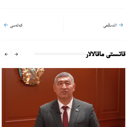
الدىڭعى
كەلەسى
قاتىستى ماقالالار