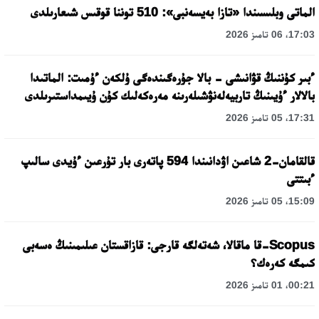
الماتى وبلىسىندا «تازا بەيسەنبى»: 510 توننا قوقىس شىعارىلدى
17:03، 06 تامىز 2026
ءبىر كۇننىڭ قۋانىشى - بالا جۇرەگىندەگى ۇلكەن ءۇمىت: الماتىدا
بالالار ءۇيىنىڭ تاربيەلەنۋشىلەرىنە مەرەكەلىك كۇن ۇيىمداستىرىلدى
17:31، 05 تامىز 2026
قالقامان-2 شاعىن اۋدانىندا 594 پاتەرى بار تۇرعىن ءۇيدى سالىپ
ءبىتتى
15:09، 05 تامىز 2026
Scopus-قا ماقالا، شەتەلگە قارجى: قازاقستان عىلىمىنىڭ ەسەبى
كىمگە كەرەك؟
00:21، 01 تامىز 2026