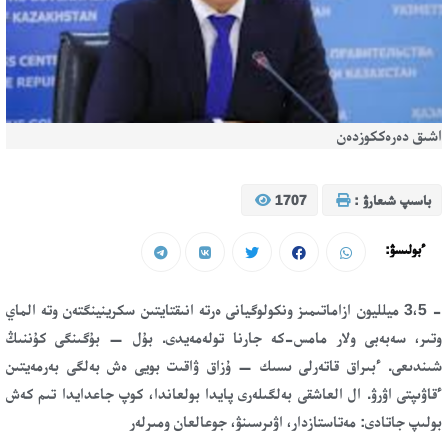
اشىق دەرەككوزدەن
باسىپ شىعارۋ :
1707
ءبولىسۋ:
- 3،5 ميلليون ازاماتىمىز ونكولوگيانى ەرتە انىقتايتىن سكرينينگتەن وتە الماي
وتىر، سەبەبى ولار مامس-كە جارنا تولەمەيدى. بۇل — بۇگىنگى كۇننىڭ
شىندىعى. ءبىراق قاتەرلى ىسىك — ۇزاق ۋاقىت بويى ەش بەلگى بەرمەيتىن
ءقاۋىپتى اۋرۋ. ال العاشقى بەلگىلەرى پايدا بولعاندا، كوپ جاعدايدا تىم كەش
بولىپ جاتادى: مەتاستازدار، اۋىرسىنۋ، جوعالعان ومىرلەر