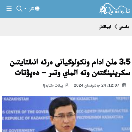
قاز
باستى
ايماقتار
3،5 ملن ادام ونكولوگيانى ەرتە انىقتايتىن
سكرينينگتەن وتە الماي وتىر – دەپۋتات
12:07، 24 جەلتوقسان 2024
بيفات ەلتايەۆا