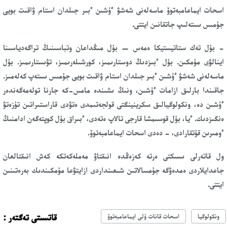
اسحات ايماعامبەتوۆ ماسەلەنى شەشۋ ءۇشىن ءبىر جىلدان استام ۋاقىت بويى
جۇمىس ىستەلىپ جاتقانىن ايتتى.
- بۇل تەك ستاتيستيكا ەمەس — بۇل مىڭداعان وتباسىنىڭ تراگەدياسىنا
اينالۋى مۇمكىن. بۇل ءبىزدىڭ دوستارىمىز، كورشىلەرىمىز، تۋىستارىمىز. بۇل
ماسەلەنى شەشۋ ءۇشىن ءبىر جىلدان استام ۋاقىت بويى جۇمىس ىستەپ كەلەمىز.
جاقىندا بارلىق ازامات ءۇشىن، ونىڭ ىشىندە مامس-كە جارنا تولەمەگەندەر
ءۇشىن دە، ونكولوگيالىق سكرينينگتى قولجەتىمدى ەتۋدى قاراستىراتىن تۇزەتۋ
ەنگىزدىك. ءيا، بۇل قوسىمشا قارجى تالاپ ەتەدى، ءبىراق بۇل كوپتەگەن ادامنىڭ
ءومىرىن قۇتقارادى، - دەدى اسحات ايماعامبەتوۆ.
ول قاتەرلى ىسىكتى ەرتە كەزەڭدە انىقتاۋ مەملەكەتكە كەش انىقتالعان
جاعدايلاردى ەمدەۋگە جۇمسالاتىن شىعىنداردى ازايتۋعا مۇمكىندىك بەرەتىنىن
ايتتى.
قاتىستى تەگتەر :
ونكولوگيا
اسحات قانات ۇلى ايماعامبەتوۆ