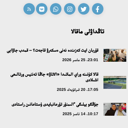
ابايدىڭ ادام تاربيەسى تۋرالى كوزقاراستارىنىڭ وزەكتىلىگى
18:59، 20 شىلدە 2026
تاڭداۋلى ماقالا
جاساندى ينتەللەكت: ادامزاتتىڭ كومەكشىسى مە، الدە باسەكەلەسى
مە؟
قۇربان ايت كەزىندە نەنى ەسكەرۋ قاجەت؟ – قمدب جاۋابى
18:16، 20 شىلدە 2026
23:01، 25 مامىر 2026
قالا كۇنىنە وراي الماتىدا «الاتاۋ» جاڭا تەننيس ورتالىعى
ۇلتتىق ءارحيۆتىڭ اشىلعانىنا 20 جىل: نەگىزگى جەتىستىكتەرى مەن
اشىلادى
دامۋ باعىتى
17:05، 20 قىركۇيەك 2025
17:09، 20 شىلدە 2026
جۇڭگو بيلىگى ءالىمنۇر تۇرعانبايدى ۇستاعانىن راستادى
مەملەكەت باسشىسى كوبەيتۇز كولىنىڭ جاي-كۇيىنە نازار اۋداردى
10:17، 14 تامىز 2025
18:22، 17 شىلدە 2026