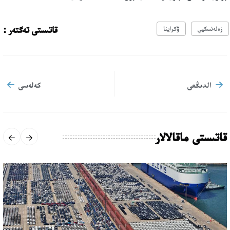
قاتىستى تەگتەر :
زەلەنسكيي
ۋكراينا
الدىڭعى
كەلەسى
قاتىستى ماقالالار