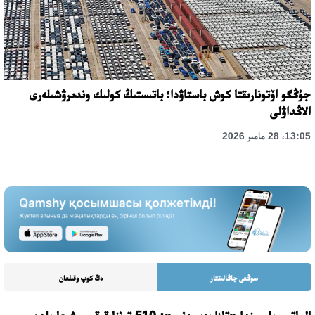
جۇڭگو اۆتونارىقتا كوش باستاۋدا؛ باتىستىڭ كولىك وندىرۋشىلەرى
الاڭداۋلى
13:05، 28 مامىر 2026
سوڭعى جاڭالىقتار
ەڭ كوپ وقىلعان