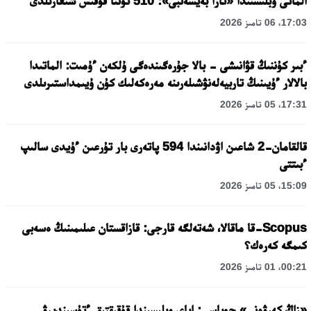
الماتى وبلىسىندا «تازا بەيسەنبى»: 510 توننا قوقىس شىعارىلدى
17:03، 06 تامىز 2026
ءبىر كۇننىڭ قۋانىشى - بالا جۇرەگىندەگى ۇلكەن ءۇمىت: الماتىدا
بالالار ءۇيىنىڭ تاربيەلەنۋشىلەرىنە مەرەكەلىك كۇن ۇيىمداستىرىلدى
17:31، 05 تامىز 2026
قالقامان-2 شاعىن اۋدانىندا 594 پاتەرى بار تۇرعىن ءۇيدى سالىپ
ءبىتتى
15:09، 05 تامىز 2026
Scopus-قا ماقالا، شەتەلگە قارجى: قازاقستان عىلىمىنىڭ ەسەبى
كىمگە كەرەك؟
00:21، 01 تامىز 2026
«زاڭ كەرۋەنى» جوباسى: اباي وبلىسىندا قۇقىقتىق ءتۇسىندىرۋ