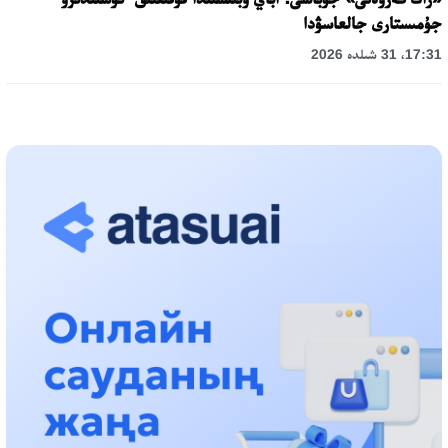
جۇمىستارى جالعاسۋدا
17:31، 31 شىلدە 2026
حالىقارالىق «فورمۋلا-1 H2O» جارىسىن قونايەۆ قالاسىندا وتكىزۋ
جوسپارلانۋدا
13:13، 30 شىلدە 2026
اسحات اسىلبەكوۆ: كۇشتى بيلىككە كۇشتى تۇلعالار كەرەك!
12:01، 28 شىلدە 2026
ابزال دوستيار: دۋمان مۇحامەتكارىمدى الماتى تۇرمەسىنە اۋىستىرۋى
مۇمكىن
16:15، 27 شىلدە 2026
وسكەنباي قۇلاتاي ۇلى: رۋحانياتقا قىزمەت ەتكەن قالامگەر