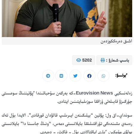
اشىق دەرەككوزدەن
باسىپ شىعارۋ :
5202
ءبولىسۋ:
زەلەنسكيي Eurovision News-كە بەرگەن سۇحباتىندا ءپۋتيننىڭ سوعىستى
جۇرگىزۋ قابىلەتى ۇزاققا سوزىلمايتىنىن ايتادى.
سونداي-اق ول: پۋتين “بيلىگىنەن ايىرىلىپ قالۋدان قورقادى”. الايدا بۇل تەك
رەسەي ىشىندەگى تۇراقتىلىققا بايلانىستى ەمەس، “ونىڭ جاسىنا دا" بايلانىستى
بولۋى مۇمكىن. ءبارى اياقتالادى. بۇل - فاكت، - دەيدى.