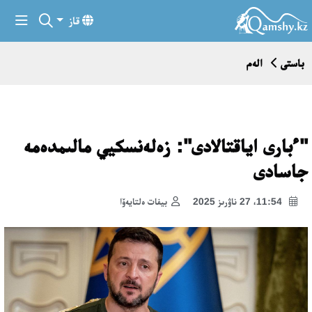
قاز
باستى
الەم
"ءبارى اياقتالادى": زەلەنسكيي مالىمدەمە
جاسادى
11:54، 27 ناۋرىز 2025
بيفات ەلتايەۆا