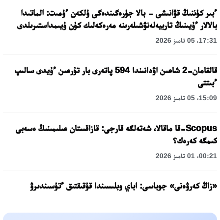
ءبىر كۇننىڭ قۋانىشى - بالا جۇرەگىندەگى ۇلكەن ءۇمىت: الماتىدا
بالالار ءۇيىنىڭ تاربيەلەنۋشىلەرىنە مەرەكەلىك كۇن ۇيىمداستىرىلدى
17:31، 05 تامىز 2026
قالقامان-2 شاعىن اۋدانىندا 594 پاتەرى بار تۇرعىن ءۇيدى سالىپ
ءبىتتى
15:09، 05 تامىز 2026
Scopus-قا ماقالا، شەتەلگە قارجى: قازاقستان عىلىمىنىڭ ەسەبى
كىمگە كەرەك؟
00:21، 01 تامىز 2026
«زاڭ كەرۋەنى» جوباسى: اباي وبلىسىندا قۇقىقتىق ءتۇسىندىرۋ
جۇمىستارى جالعاسۋدا
17:31، 31 شىلدە 2026