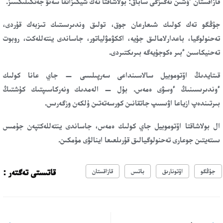
قازاقستان ءۇشىن نەگىزگى ساباق: بولاشاقتا تەك شيكىزاتقا سەنۋ جەتكىلىكسىز.
جۇڭگو تەك كولىك شىعارعان جوق، تولىق وندىرىستىك تىزبەك قۇردى،
تەحنولوگيا، باعدارلامالىق جۇيە، اككۋمۋلياتور، جاساندى ينتەللەكت، روبوت
تەحنيكاسىن ءبىر ەكوجۇيەگە بىرىكتىردى.
قىتايدىڭ اۆتوموبيل سالاسىنداعى سەرپىلىسى — جاي عانا كولىك
ءوندىرىسىنىڭ ءوسۋى ەمەس. بۇل — الەمدىك ونەركاسىپتىك كۇشتىڭ
بىرتىندەپ ازياعا اۋىسىپ جاتقانىن كورسەتەتىن ۇلكەن وزگەرىس.
ال بولاشاقتا اۆتوموبيل جاي كولىك ەمەس، جاساندى ينتەللەكتپەن جۇمىس
ىستەيتىن جوعارى تەحنولوگيالىق قۇرىلعىعا اينالۋى مۇمكىن.
قاتىستى تەگتەر :
جۇڭگو
اۆتونارىق
باتىس
قازاقستان