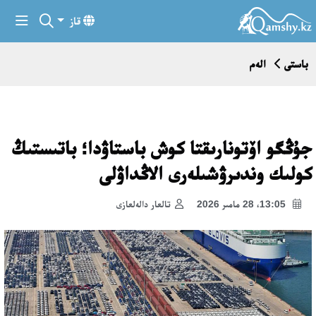
قاز
باستى
الەم
جۇڭگو اۆتونارىقتا كوش باستاۋدا؛ باتىستىڭ
كولىك وندىرۋشىلەرى الاڭداۋلى
13:05، 28 مامىر 2026
تالعار دالەلعازى