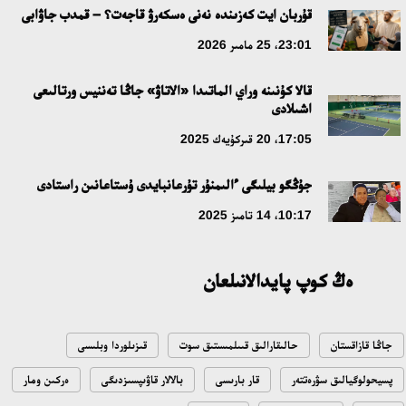
قۇربان ايت كەزىندە نەنى ەسكەرۋ قاجەت؟ – قمدب جاۋابى
18:59، 20 شىلدە 2026
23:01، 25 مامىر 2026
جاساندى ينتەللەكت: ادامزاتتىڭ كومەكشىسى مە، الدە باسەكەلەسى
قالا كۇنىنە وراي الماتىدا «الاتاۋ» جاڭا تەننيس ورتالىعى
مە؟
اشىلادى
18:16، 20 شىلدە 2026
17:05، 20 قىركۇيەك 2025
ۇلتتىق ءارحيۆتىڭ اشىلعانىنا 20 جىل: نەگىزگى جەتىستىكتەرى مەن
جۇڭگو بيلىگى ءالىمنۇر تۇرعانبايدى ۇستاعانىن راستادى
دامۋ باعىتى
10:17، 14 تامىز 2025
17:09، 20 شىلدە 2026
ەڭ كوپ پايدالانىلعان
مەملەكەت باسشىسى كوبەيتۇز كولىنىڭ جاي-كۇيىنە نازار اۋداردى
18:22، 17 شىلدە 2026
جاڭا قازاقستان
حالىقارالىق قىىلمىستىق سوت
قىزىلوردا وبلىسى
التىن وردا تاريحىن وقىتۋدىڭ يننوۆاسيالىق تاسىلدەرى ەنگىزىلەدى
پسيحولوگيالىق سۋرەتتەر
قار بارىسى
بالالار قاۋىپسىزدىگى
ەركىن ومار
10:28، 15 شىلدە 2026