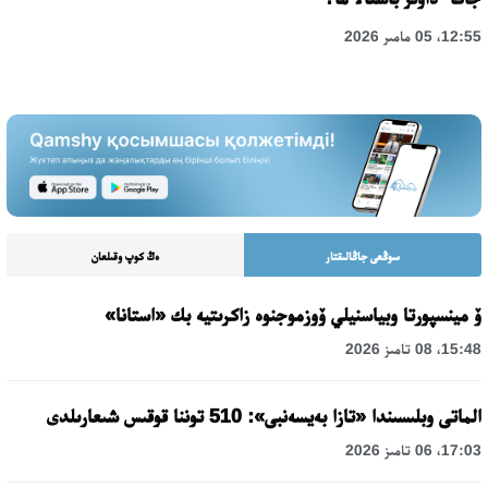
12:55، 05 مامىر 2026
سوڭعى جاڭالىقتار
ەڭ كوپ وقىلعان
ۆ مينسپورتا وبياسنيلي ۆوزموجنوە زاكرىتيە بك «استانا»
15:48، 08 تامىز 2026
الماتى وبلىسىندا «تازا بەيسەنبى»: 510 توننا قوقىس شىعارىلدى
17:03، 06 تامىز 2026