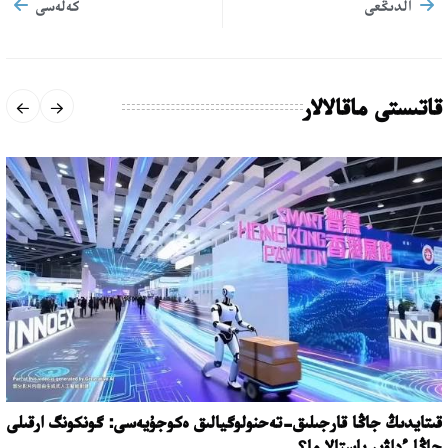
الدىڭعى
كەلەسى
قاتىستى ماقالالار
قىتايدىڭ جاڭا قارجىلىق-تەحنولوگيالىق ەكوجۇيەسى: گونكونگ ارقىلى
جاڭا ءداۋىر باستالا ما؟