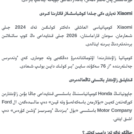
Xiaomi نەبارى ەكى جىلدا كوشباسشىلار قاتارىنا كىردى
Xiaomi كومپانياسى العاشقى ەلەكتر كولىگىن تەك 2024 جىلى
شىعارعان. سوعان قاراماستان، 2026 جىلى قىتايداعى ەڭ كوپ ساتىلاتىن
برەندتەردىڭ بىرىنە اينالدى.
كومپانيا زاۋىتتارىندا اۆتوماتتاندىرۋ دەڭگەيى وتە جوعارى. كەي ءوندىرىس
جەلىلەرىندە ءار 76 سەكۋند سايىن ءبىر كولىك دايىن بولىپ شىعادى.
قىتايلىق زاۋىتتار باتىستى تاڭعالدىردى
جاپونيانىڭ Honda كومپانياسىنىڭ باسشىسى قىتايداعى جاڭا بۋىن زاۋىتتارىن
كورگەننەن كەيىن «بۇلارمەن باسەكەلەسۋ وتە قيىن» دەپ مالىمدەگەن. ال Ford
Motor Company باسشىسى «بۇل ءبىزدىڭ ءومىرىمىز ءۇشىن كۇرەس» دەپ
اشىق ايتتى.
جۇڭگو نەگە تەز دامىپ كەتتى؟