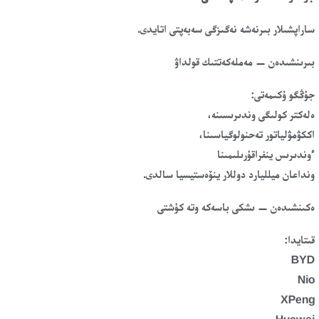
ساراپشىلار بىرنەشە نەگىزگى سەبەپتى اتايدى.
بىرىنشىدەن — مەملەكەتتىك قولداۋ
جۇڭگو ۇكىمەتى:
ەلەكتر كولىگى وندىرىسىنە،
اككۋمۋلياتور تەحنولوگياسىنا،
ءوندىرىس ينفراقۇرىلىمىنا
ونداعان ميلليارد دوللار ينۆەستيسيا سالدى.
ەكىنشىدەن — ىشكى باسەكە وتە كۇشتى
قىتايدا:
BYD
Nio
XPeng