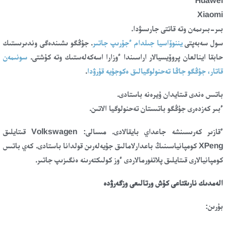
Huawei
Xiaomi
بىر-بىرىمەن وتە قاتتى جارىسۋدا.
سول سەبەپتى
يننوۆاسيا جىلدام ءجۇرىپ جاتىر
. جۇڭگو ىشىندەگى وندىرىستىك
حابقا اينالعان پروۆيسيالار اراسىندا ءوزارا اسەكەلەستىك وتە كۇشتى.
سونىمەن
قاتار، جۇڭگو جاڭا تەحنولوگيالىق ەكوجۇيە قۇرۋدا
.
باتىس ەندى قىتايدان ۇيرەنە باستادى.
ءبىر كەزدەرى جۇڭگو باتىستان تەحنولوگيا الاتىن.
ءقازىر كەرىسىنشە جاعداي بايقالادى. مىسالى: Volkswagen قىتايلىق
XPeng كومپانياسىنىڭ باعدارلامالىق جۇيەلەرىن قولدانا باستادى. كەي باتىس
كومپانيالارى قىتايلىق پلاتفورمالاردى ءوز كولىكتەرىنە ەنگىزىپ جاتىر.
الەمدىك نارىقتاعى كۇش ورتالىعى وزگەرۋدە
بۇرىن: