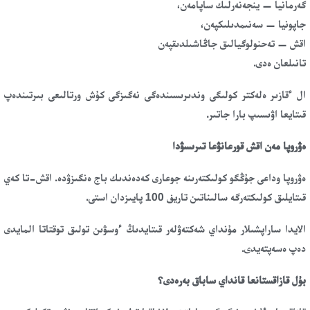
گەرمانيا — ينجەنەرلىك ساپامەن،
جاپونيا — سەنىمدىلىكپەن،
اقش — تەحنولوگيالىق جاڭاشىلدىقپەن
تانىلعان ەدى.
ال ءقازىر ەلەكتر كولىگى وندىرىسىندەگى نەگىزگى كۇش ورتالىعى بىرتىندەپ
قىتايعا اۋىسىپ بارا جاتىر.
ەۋروپا مەن اقش قورعانۋعا تىرىسۋدا
ەۋروپا وداعى جۇڭگو كولىكتەرىنە جوعارى كەدەندىك باج ەنگىزۋدە. اقش-تا كەي
قىتايلىق كولىكتەرگە سالىناتىن تاريف 100 پايىزدان استى.
الايدا ساراپشىلار مۇنداي شەكتەۋلەر قىتايدىڭ ءوسۋىن تولىق توقتاتا المايدى
دەپ ەسەپتەيدى.
بۇل قازاقستانعا قانداي ساباق بەرەدى؟