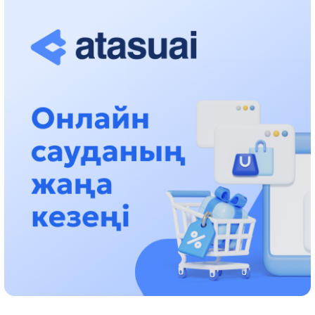
حالىقارالىق «فورمۋلا-1 H2O» جارىسىن قونايەۆ قالاسىندا وتكىزۋ
جوسپارلانۋدا
13:13، 30 شىلدە 2026
اسحات اسىلبەكوۆ: كۇشتى بيلىككە كۇشتى تۇلعالار كەرەك!
12:01، 28 شىلدە 2026
ابزال دوستيار: دۋمان مۇحامەتكارىمدى الماتى تۇرمەسىنە اۋىستىرۋى
مۇمكىن
16:15، 27 شىلدە 2026
وسكەنباي قۇلاتاي ۇلى: رۋحانياتقا قىزمەت ەتكەن قالامگەر
17:46، 26 شىلدە 2026