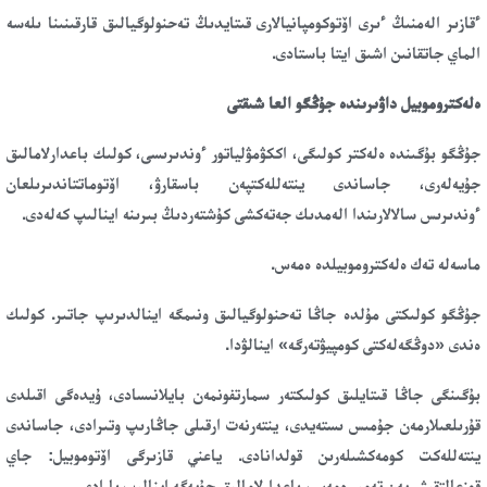
ءقازىر الەمنىڭ ءىرى اۆتوكومپانيالارى قىتايدىڭ تەحنولوگيالىق قارقىنىنا ىلەسە
الماي جاتقانىن اشىق ايتا باستادى.
ەلەكتروموبيل داۋىرىندە جۇڭگو العا شىقتى
جۇڭگو بۇگىندە ەلەكتر كولىگى، اككۋمۋلياتور ءوندىرىسى، كولىك باعدارلامالىق
جۇيەلەرى، جاساندى ينتەللەكتپەن باسقارۋ، اۆتوماتتاندىرىلعان
ءوندىرىس سالالارىندا الەمدىك جەتەكشى كۇشتەردىڭ بىرىنە اينالىپ كەلەدى.
ماسەلە تەك ەلەكتروموبيلدە ەمەس.
جۇڭگو كولىكتى مۇلدە جاڭا تەحنولوگيالىق ونىمگە اينالدىرىپ جاتىر. كولىك
ەندى «دوڭگەلەكتى كومپيۋتەرگە» اينالۋدا.
بۇگىنگى جاڭا قىتايلىق كولىكتەر سمارتفونمەن بايلانىسادى، ۇيدەگى اقىلدى
قۇرىلعىلارمەن جۇمىس ىستەيدى، ينتەرنەت ارقىلى جاڭارىپ وتىرادى، جاساندى
ينتەللەكت كومەكشىلەرىن قولدانادى. ياعني قازىرگى اۆتوموبيل: جاي
قوزعالتقىش پەن تەمىر ەمەس، باعدارلامالىق جۇيەگە اينالىپ بارادى.