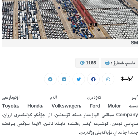
SM
باسىپ شىعارۋ :
1185
ءبولىسۋ:
ءبىر كەزدەرى الەم اۆتونارىعى
دەسە Toyota، Honda، Volkswagen، Ford Motor
Company سياقتى الپاۋىتتار ەسكە تۇسەتىن. ال جۇڭگو كولىكتەرى ارزان،
ساپاسى تومەن، كوشىرمە ءونىم رەتىندە قابىلداناتىن. الايدا سوڭعى بىرنەشە
جىلدا جاعداي تۇبەگەيلى وزگەردى.