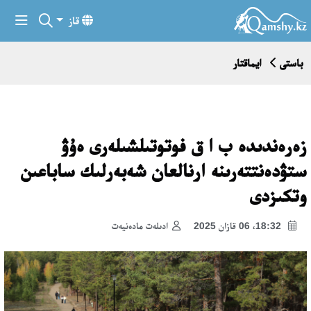
قاز
باستى
ايماقتار
زەرەندىدە ب ا ق فوتوتىلشىلەرى ەۇۋ
ستۋدەنتتەرىنە ارنالعان شەبەرلىك ساباعىن
وتكىزدى
18:32، 06 قازان 2025
ادىلەت مادەنيەت