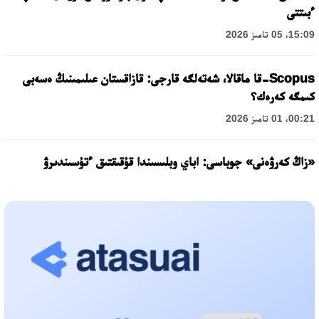
ءبىتتى
15:09، 05 تامىز 2026
Scopus-قا ماقالا، شەتەلگە قارجى: قازاقستان عىلىمىنىڭ ەسەبى
كىمگە كەرەك؟
00:21، 01 تامىز 2026
«زاڭ كەرۋەنى» جوباسى: اباي وبلىسىندا قۇقىقتىق ءتۇسىندىرۋ
جۇمىستارى جالعاسۋدا
17:31، 31 شىلدە 2026
حالىقارالىق «فورمۋلا-1 H2O» جارىسىن قونايەۆ قالاسىندا وتكىزۋ
جوسپارلانۋدا
13:13، 30 شىلدە 2026