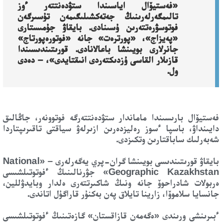
«فەستيۆال اياسىندا ستۋدەنتتەر ءوز
تالىمگەرلەرىنىڭ جەتەكشىلىگىمەن تۇسىرگەن
فوتوسۋرەتتەرىن ۇسىنادى. بايقاۋ جۇمىستارى
«پەيزاج»، «پورترەت» جانە «فوتورەپورتاج»
جانرلارى بويىنشا باعالانادى. قورىتىندىسىندا
قازىلار القاسى ۇزدىكتەردى انىقتايدى»، – دەدى
ول.
فەستيۆال بارىسىندا ماماندار ستۋدەنتتەرگە فوتوونەر، جاڭالىق
دايىنداۋ، باسپا ءسوز رەليزدەرىن ازىرلەۋ سياقتى تاقىرىپتاردا
شەبەرلىك ساباقتارىن وتكىزدى.
بايقاۋ قورىتىندىسى بويىنشا گران-پري يەگەرلەرى – «National
Geographic Kazakhstan» جۋرنالىنىڭ ءفوتوتىلشىسى
ەربولات شادراحوۆ جانە ونىڭ شاكىرتتەرى ەلدار وبايدۋللين،
جانسايا سلاموۆا، زارينا تايلاق پەن بەكنۇر قاراگۇل اتاندى.
ءبىرىنشى ورىندى «ەگەمەن قازاقستان» گازەتىنىڭ ءفوتوتىلشىسى