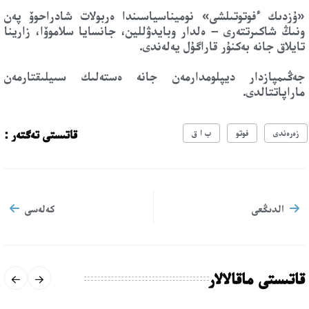
«ۇزدىك ءفوتوتىلشى» نوميناسياسىندا ەربولات شادراحوۆ پەن
ونىڭ شاكىرتتەرى – ەلدار وبايدۋللين، جانسايا سلاموۆا، زارينا
تايلاق جانە بەكنۇر قاراگۇل يەلەندى.
جەڭىمپازدار ديپلومدارمەن جانە ەستەلىك سىيلىقتارمەن
ماراپاتتالدى.
قاتىستى تەگتەر :
زەرەندى
فوتو
ب ا ق
الدىڭعى
كەلەسى
قاتىستى ماقالالار