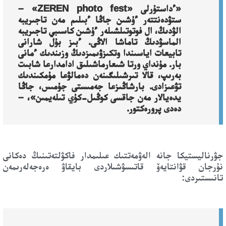
«ءداستۇرلى «ZEREN photo fest» –
ستۋدەنتتەر ءۇشىن جاڭا ءبىلىم مەن تاجىريبە
الۋدىڭ، ال فوتوتىلشىلەر ءۇشىن كاسىبي تاجىريبە
الماسۋدىڭ تاماشا الاڭى. ءبىز بۇل شارانى
تابيعات اياسىندا وتكىزۋىمىزدىڭ وزىندىك ءمانى
بار. مۇنداي ورتا شىعارماشىلىق ادامدارعا شابىت
بەرىپ، قالا تىرشىلىگىنەن دەمالۋعا مۇمكىندىك
تۋعىزادى. بارشاڭىزعا جەمىستى جۇمىس، جاڭا
يدەيالار مەن جاقسى كوڭىل-كۇي تىلەيمىن»، –
دەدى پرورەكتور.
جۋرناليستيكا جانە الەۋمەتتىك عىلىمدار فاكۋلتەتىنىڭ دەكانى
نۇرجان قۋانتايەۆ قاتىسۋشىلاردى بايقاۋ ەرەجەلەرىمەن
تانىستىردى: