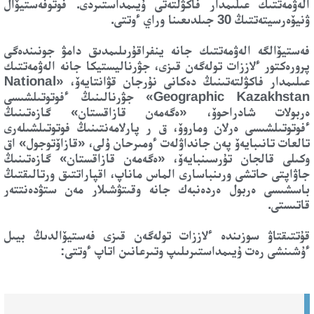
الەۋمەتتىك عىلىمدار فاكۋلتەتى ۇيىمداستىردى. فوتوفەستيۆال
ۋنيۆەرسيتەتتىڭ 30 جىلدىعىنا وراي ءوتتى.
فەستيۆالگە الەۋمەتتىك جانە ينفراقۇرىلىمدىق دامۋ جونىندەگى
پرورەكتور ءلاززات تولەگەن قىزى، جۋرناليستيكا جانە الەۋمەتتىك
عىلىمدار فاكۋلتەتىنىڭ دەكانى نۇرجان قۋانتايەۆ، «National
Geographic Kazakhstan» جۋرنالىنىڭ ءفوتوتىلشىسى
ەربولات شادراحوۆ، «ەگەمەن قازاقستان» گازەتىنىڭ
ءفوتوتىلشىسى ەرلان وماروۆ، ق ر پارلامەنتىنىڭ فوتوتىلشىلەرى
تالعات تانىبايەۆ پەن جانداۋلەت ءومىرحان ۇلى، «قازاۆتوجول» اق
وكىلى قالجان تۇرسىنبايەۆ، «ەگەمەن قازاقستان» گازەتىنىڭ
جاۋاپتى حاتشى ورىنباسارى الماس ماناپ، اقپاراتتىق ورتالىقتىڭ
باسشىسى ەربول ەردەنبەك جانە وقىتۋشىلار مەن ستۋدەنتتەر
قاتىستى.
قۇتتىقتاۋ سوزىندە ءلاززات تولەگەن قىزى فەستيۆالدىڭ بيىل
ءۇشىنشى رەت ۇيىمداستىرىلىپ وتىرعانىن اتاپ ءوتتى: