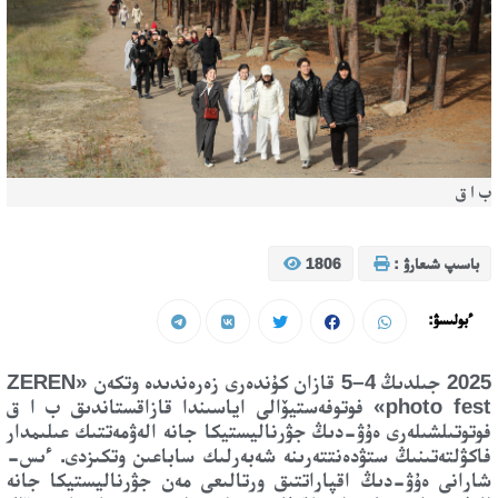
ب ا ق
باسىپ شىعارۋ :
1806
ءبولىسۋ:
2025 جىلدىڭ 4–5 قازان كۇندەرى زەرەندىدە وتكەن «ZEREN
photo fest» فوتوفەستيۆالى اياسىندا قازاقستاندىق ب ا ق
فوتوتىلشىلەرى ەۇۋ-دىڭ جۋرناليستيكا جانە الەۋمەتتىك عىلىمدار
فاكۋلتەتىنىڭ ستۋدەنتتەرىنە شەبەرلىك ساباعىن وتكىزدى. ءىس-
شارانى ەۇۋ-دىڭ اقپاراتتىق ورتالىعى مەن جۋرناليستيكا جانە