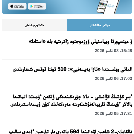
سوڭعى جاڭالىقتار
ەڭ كوپ وقىلعان
ۆ مينسپورتا وبياسنيلي ۆوزموجنوە زاكرىتيە بك «استانا»
15:48، 08 تامىز 2026
الماتى وبلىسىندا «تازا بەيسەنبى»: 510 توننا قوقىس شىعارىلدى
17:03، 06 تامىز 2026
ءبىر كۇننىڭ قۋانىشى - بالا جۇرەگىندەگى ۇلكەن ءۇمىت: الماتىدا
بالالار ءۇيىنىڭ تاربيەلەنۋشىلەرىنە مەرەكەلىك كۇن ۇيىمداستىرىلدى
17:31، 05 تامىز 2026
قالقامان-2 شاعىن اۋدانىندا 594 پاتەرى بار تۇرعىن ءۇيدى سالىپ