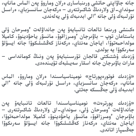
جانە جاۋاپتى حاتشى ورىنباسارى ەرلان وماروۆ پەن الماس ماناپ،
سونداي-اق ولاردىڭ شاكىرتتەرى – ەركەجان سانسىزباي، ەراسىل
نۇرلىبەك ۇلى جانە ءالي ابدىبەك ۇلى يەلەندى.
ەكىنشى ورىنعا تالعات تانىبايەۆ پەن جانداۋلەت ءومىرحان ۇلى
باستاعان توپ – باۋىرجان ءومىرزاقوۆ، مانسۋر ياحۋدينوۆ، كاميلا
مولداحمەتوۆا، اياجان مەنتاي، ەركەناز كەڭشىلىكوۆا جانە ايسۇلۋ
سەرىكوۆا يە بولدى.
ۇزدىك ۇشتىكتى قالجان تۇرسىنبايەۆ پەن ونىڭ كومانداسى –
مارات باۋىرجان جانە اسقار سەيىلبەك تۇيىندەدى.
«ۇزدىك فوتورەپورتاج» نوميناسياسىندا ەرلان وماروۆ، الماس
ماناپ، ەركەجان سانسىزباي، ەراسىل نۇرلىبەك ۇلى جانە ءالي
ابدىبەك ۇلى جەڭىسكە جەتتى.
«ۇزدىك پورترەت» نوميناسياسىندا تالعات تانىبايەۆ پەن
جانداۋلەت ءومىرحان ۇلى، سونداي-اق ولاردىڭ شاكىرتتەرى –
باۋىرجان ءومىرزاقوۆ، مانسۋر ياحۋدينوۆ، كاميلا مولداحمەتوۆا،
اياجان مەنتاي، ەركەناز كەڭشىلىكوۆا جانە ايسۇلۋ سەرىكوۆا
جەڭىمپاز اتاندى.