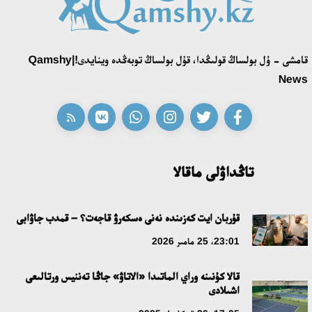
18:39، 23 شىلدە 2026
قونايەۆ قالاسىنىڭ اكىمى «سلاۆيان بازارى» بايقاۋىنىڭ جەڭىمپازى
قامشى - ۇل بولساڭ قولىڭدا، قۇل بولساڭ توبەڭدە وينايدى!|Qamshy
اقەركە امالياتتى قابىلدادى
News
16:27، 23 شىلدە 2026
قازاق تىلىندەگى «قۇت» كونسەپتىسىنىڭ لينگۆومادەني سيپاتى
09:21، 21 شىلدە 2026
تاڭداۋلى ماقالا
ابايدىڭ ادام تاربيەسى تۋرالى كوزقاراستارىنىڭ وزەكتىلىگى
قۇربان ايت كەزىندە نەنى ەسكەرۋ قاجەت؟ – قمدب جاۋابى
18:59، 20 شىلدە 2026
23:01، 25 مامىر 2026
جاساندى ينتەللەكت: ادامزاتتىڭ كومەكشىسى مە، الدە باسەكەلەسى
قالا كۇنىنە وراي الماتىدا «الاتاۋ» جاڭا تەننيس ورتالىعى
مە؟
اشىلادى
18:16، 20 شىلدە 2026