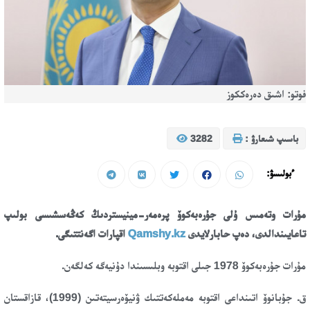
فوتو: اشىق دەرەككوز
باسىپ شىعارۋ :
3282
ءبولىسۋ:
مۇرات وتەمىس ۇلى جۇرەبەكوۆ پرەمەر-مينيستردىڭ كەڭەسشىسى بولىپ
تاعايىندالدى، دەپ حابارلايدى
Qamshy.kz
اقپارات اگەنتتىگى.
مۇرات جۇرەبەكوۆ 1978 جىلى اقتوبە وبلىسىندا دۇنيەگە كەلگەن.
ق. جۇبانوۆ اتىنداعى اقتوبە مەملەكەتتىك ۋنيۆەرسيتەتىن (1999)، قازاقستان