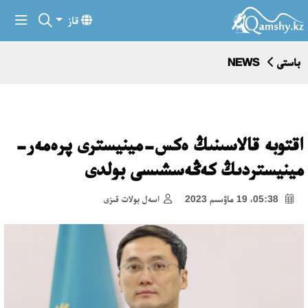
قاز
باستى
NEWS
اقتوبە قالاسىنىڭ ەكس-مينيسترى پرەمەر-
مينيستردىڭ كەڭەسشىسى بولدى
05:38، 19 ماۋسىم 2023
اسەل بولات قىزى