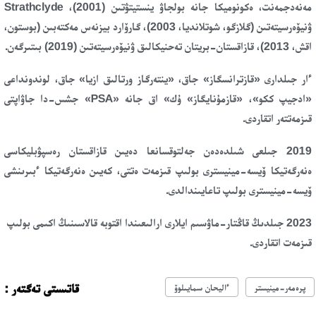
مەنەدجمەنت، ەكونوميكا جانە بولجاۋ ينستيتۋتىن (2001)، Strathclyde
ۋنيۆەرسيتەتىن (گلازگو، شوتلانديا، 2003)، گارۆارد بيزنەس مەكتەبىن (بوستون،
اقش، 2013)، قازاقستان-بريتان تەحنيكالىق ۋنيۆەرسيتەتىن (2019) بىتىرگەن.
ءار جىلدارى «قازترانسگاز» جاق، «ينتەرگاز ورتالىق ازيا» جاق، لوندونداعى
«ادجيپ ككو»، «قازمۇنايگاز» ۇك» اق جانە «PSA» جشس-دا جاۋاپتى
قىزمەتتەر اتقاردى.
2019 جىلعى شىلدەدەن جەلتوقسانعا دەيىن قازاقستان رەسپۋبليكاسى
ەنەرگەتيكا ۆيسە-مينيسترى بولىپ قىزمەت ەتتى، كەيىن ەنەرگەتيكا ءبىرىنشى
ۆيسە-مينيسترى بولىپ تاعايىندالدى.
2023 جىلدىڭ قاڭتار-ماۋسىم ايلارى ارالىعىندا اقتوبە قالاسىنىڭ اكىمى بولىپ
قىزمەت اتقاردى.
قاتىستى تەگتەر :
پرەمەر-مينيستر
ءاليحان سمايىلوۆ