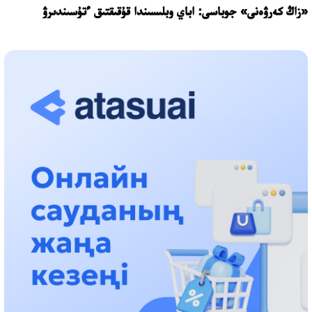
«زاڭ كەرۋەنى» جوباسى: اباي وبلىسىندا قۇقىقتىق ءتۇسىندىرۋ
جۇمىستارى جالعاسۋدا
17:31، 31 شىلدە 2026
حالىقارالىق «فورمۋلا-1 H2O» جارىسىن قونايەۆ قالاسىندا وتكىزۋ
جوسپارلانۋدا
13:13، 30 شىلدە 2026
اسحات اسىلبەكوۆ: كۇشتى بيلىككە كۇشتى تۇلعالار كەرەك!
12:01، 28 شىلدە 2026
ابزال دوستيار: دۋمان مۇحامەتكارىمدى الماتى تۇرمەسىنە اۋىستىرۋى
مۇمكىن
16:15، 27 شىلدە 2026