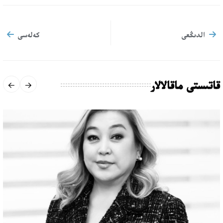
الدىڭعى
كەلەسى
قاتىستى ماقالالار