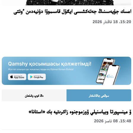
امسك جۇيەسىنىڭ جەتەكشىسى ايگۇل قاسىموۆا دۇنيەدەن ءوتتى
15:20، 18 قاڭتار 2026
سوڭعى جاڭالىقتار
ەڭ كوپ وقىلعان
ۆ مينسپورتا وبياسنيلي ۆوزموجنوە زاكرىتيە بك «استانا»
15:48، 08 تامىز 2026