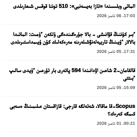
الماتى وبلىسىندا «تازا بەيسەنبى»: 510 توننا قوقىس شىعارىلدى
17:03، 06 تامىز 2026
ءبىر كۇننىڭ قۋانىشى - بالا جۇرەگىندەگى ۇلكەن ءۇمىت: الماتىدا
بالالار ءۇيىنىڭ تاربيەلەنۋشىلەرىنە مەرەكەلىك كۇن ۇيىمداستىرىلدى
17:31، 05 تامىز 2026
قالقامان-2 شاعىن اۋدانىندا 594 پاتەرى بار تۇرعىن ءۇيدى سالىپ
ءبىتتى
15:09، 05 تامىز 2026
Scopus-قا ماقالا، شەتەلگە قارجى: قازاقستان عىلىمىنىڭ ەسەبى
كىمگە كەرەك؟
00:21، 01 تامىز 2026