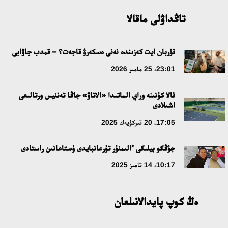
09:21، 21 شىلدە 2026
تاڭداۋلى ماقالا
ابايدىڭ ادام تاربيەسى تۋرالى كوزقاراستارىنىڭ وزەكتىلىگى
قۇربان ايت كەزىندە نەنى ەسكەرۋ قاجەت؟ – قمدب جاۋابى
18:59، 20 شىلدە 2026
23:01، 25 مامىر 2026
جاساندى ينتەللەكت: ادامزاتتىڭ كومەكشىسى مە، الدە باسەكەلەسى
قالا كۇنىنە وراي الماتىدا «الاتاۋ» جاڭا تەننيس ورتالىعى
مە؟
اشىلادى
18:16، 20 شىلدە 2026
17:05، 20 قىركۇيەك 2025
ۇلتتىق ءارحيۆتىڭ اشىلعانىنا 20 جىل: نەگىزگى جەتىستىكتەرى مەن
جۇڭگو بيلىگى ءالىمنۇر تۇرعانبايدى ۇستاعانىن راستادى
دامۋ باعىتى
10:17، 14 تامىز 2025
17:09، 20 شىلدە 2026
ەڭ كوپ پايدالانىلعان
مەملەكەت باسشىسى كوبەيتۇز كولىنىڭ جاي-كۇيىنە نازار اۋداردى
18:22، 17 شىلدە 2026