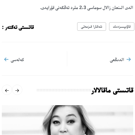
الدى الىنعان زالال سوماسى 2،3 ملرد تەڭگەنى قۇرايدى.
قاتىستى تەگتەر :
قاۋىپسىزدىك
شەكارا قىزمەتى
الدىڭعى
كەلەسى
قاتىستى ماقالالار