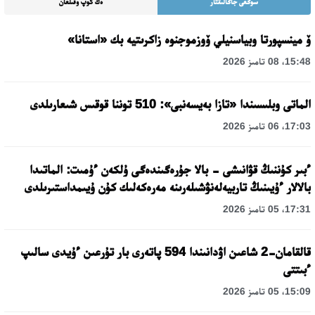
سوڭعى جاڭالىقتار
ەڭ كوپ وقىلعان
ۆ مينسپورتا وبياسنيلي ۆوزموجنوە زاكرىتيە بك «استانا»
15:48، 08 تامىز 2026
الماتى وبلىسىندا «تازا بەيسەنبى»: 510 توننا قوقىس شىعارىلدى
17:03، 06 تامىز 2026
ءبىر كۇننىڭ قۋانىشى - بالا جۇرەگىندەگى ۇلكەن ءۇمىت: الماتىدا
بالالار ءۇيىنىڭ تاربيەلەنۋشىلەرىنە مەرەكەلىك كۇن ۇيىمداستىرىلدى
17:31، 05 تامىز 2026
قالقامان-2 شاعىن اۋدانىندا 594 پاتەرى بار تۇرعىن ءۇيدى سالىپ
ءبىتتى
15:09، 05 تامىز 2026