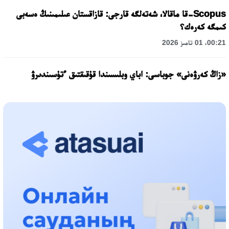
Scopus-قا ماقالا، شەتەلگە قارجى: قازاقستان عىلىمىنىڭ ەسەبى
كىمگە كەرەك؟
00:21، 01 تامىز 2026
«زاڭ كەرۋەنى» جوباسى: اباي وبلىسىندا قۇقىقتىق ءتۇسىندىرۋ
جۇمىستارى جالعاسۋدا
17:31، 31 شىلدە 2026
حالىقارالىق «فورمۋلا-1 H2O» جارىسىن قونايەۆ قالاسىندا وتكىزۋ
جوسپارلانۋدا
13:13، 30 شىلدە 2026
اسحات اسىلبەكوۆ: كۇشتى بيلىككە كۇشتى تۇلعالار كەرەك!
12:01، 28 شىلدە 2026