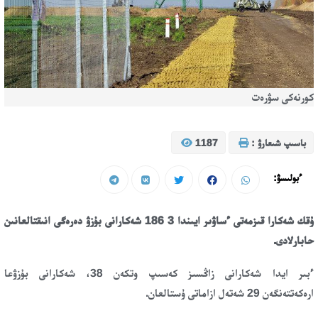
كورنەكى سۋرەت
باسىپ شىعارۋ :
1187
ءبولىسۋ:
ۇقك شەكارا قىزمەتى ءساۋىر ايىندا 3 186 شەكارانى بۇزۋ دەرەگى انىقتالعانىن
حابارلادى.
ءبىر ايدا شەكارانى زاڭسىز كەسىپ وتكەن 38، شەكارانى بۇزۋعا
ارەكەتتەنگەن 29 شەتەل ازاماتى ۇستالعان.