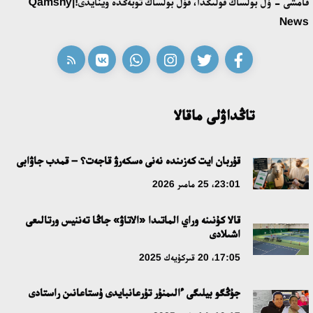
قامشى - ۇل بولساڭ قولىڭدا، قۇل بولساڭ توبەڭدە وينايدى!|Qamshy
اقەركە امالياتتى قابىلدادى
News
16:27، 23 شىلدە 2026
قازاق تىلىندەگى «قۇت» كونسەپتىسىنىڭ لينگۆومادەني سيپاتى
09:21، 21 شىلدە 2026
تاڭداۋلى ماقالا
ابايدىڭ ادام تاربيەسى تۋرالى كوزقاراستارىنىڭ وزەكتىلىگى
قۇربان ايت كەزىندە نەنى ەسكەرۋ قاجەت؟ – قمدب جاۋابى
18:59، 20 شىلدە 2026
23:01، 25 مامىر 2026
جاساندى ينتەللەكت: ادامزاتتىڭ كومەكشىسى مە، الدە باسەكەلەسى
قالا كۇنىنە وراي الماتىدا «الاتاۋ» جاڭا تەننيس ورتالىعى
مە؟
اشىلادى
18:16، 20 شىلدە 2026
17:05، 20 قىركۇيەك 2025
ۇلتتىق ءارحيۆتىڭ اشىلعانىنا 20 جىل: نەگىزگى جەتىستىكتەرى مەن
جۇڭگو بيلىگى ءالىمنۇر تۇرعانبايدى ۇستاعانىن راستادى
دامۋ باعىتى