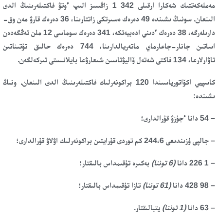
مەملەكەتتىك شەكارا ارقىلى 1 342 زاڭسىز الىپ ءوتۋ فاكتىلەرىنىڭ الدى
الىنعان. سونىڭ ىشىندە 49 دەرەك ەسىرتكى زاتتارىنا، 36 دەرەك قارۋ مەن وق-
دارىلەرگە، 38 دەرەك ءدىني ادەبيەتكە، 341 دەرەك سوماسى 12 ملن تەڭگەدەن
اساتىن جانار-جاعارماي ماتەريالدارىنا، 744 دەرەك حالىق تۇتىناتىن
تاۋارلارعا، 134 فاكتى شەتەل ۆاليۋتاسىن شىعارۋعا بايلانىستى تىركەلگەن.
كاسپيي اكۆاتورياسىندا 120 براكونەرلىك فاكتىلەرىنىڭ الدى الىنعان. ونىڭ
ىشىندە:
– 54 دانا ءجۇزۋ قۇرالدارى؛
– جالپى ۇزىندىعى 244،6 كم توردى قۇرايتىن براكونەرلىك اۋلاۋ قۇرالدارى؛
– 1 226 دانا
(
6 توننا
)
بەكىرە تۇقىمداس بالىقتار؛
– 98 428 دانا
(
61 توننا
)
تازا تۇقىمداس بالىقتار؛
– 63 دانا
(1 توننا)
يتبالىقتار.