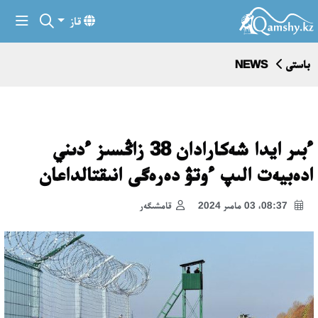
قاز
باستى
NEWS
ءبىر ايدا شەكارادان 38 زاڭسىز ءدىني
ادەبيەت الىپ ءوتۋ دەرەگى انىقتالداعان
08:37، 03 مامىر 2024
قامشىگەر