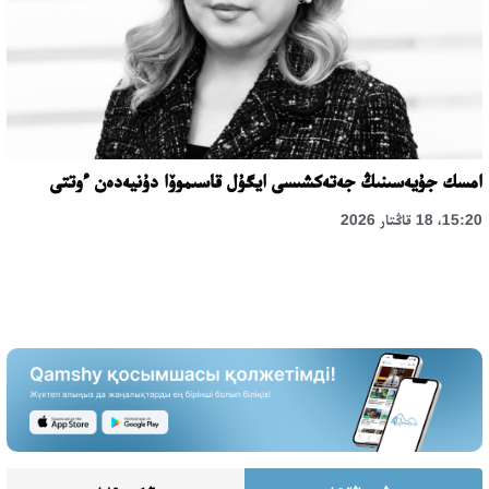
امسك جۇيەسىنىڭ جەتەكشىسى ايگۇل قاسىموۆا دۇنيەدەن ءوتتى
15:20، 18 قاڭتار 2026