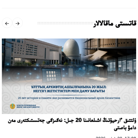
قاتىستى ماقالالار
ۇلتتىق ءارحيۆتىڭ اشىلعانىنا 20 جىل: نەگىزگى جەتىستىكتەرى مەن
دامۋ باعىتى