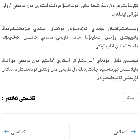
كۋرسانتتارعا ولاردىڭ شىعۋ تەگى، قولدانىلۋ ەرەكشەلىكتەرى مەن مادەني ءرولى
تۋرالى ايتىلدى.
ۇيىمداستىرۋشىلار مۇنداي كەزدەسۋلەر بولاشاق اسكەري قىزمەتشىلەردىڭ
پاتريوتتىق رۋحىن نىعايتۋعا جانە تاريحي-مادەني تانىمىن كەڭەيتۋگە
باعىتتالعانىن اتاپ ءوتتى.
سونىمەن قاتار، مۇنداي ءىس-شارالار اسكەري ءداستۇر مەن مادەني مۇرانىڭ
بايلانىسىن كورسەتىپ، جاستاردىڭ ەل تاريحى مەن ۇلتتىق قۇندىلىقتارعا دەگەن
قۇرمەتىن قالىپتاستىرادى.
قاتىستى تەگتەر :
استانا
الدىڭعى
كەلەسى