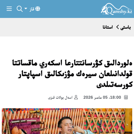
قاز
باستى
استانا
ەلوردالىق كۋرسانتتارعا اسكەري ماقساتتا
قولدانىلعان سيرەك مۋزىكالىق اسپاپتار
كورسەتىلدى
18:00، 05 مامىر 2026
اسەل بولات قىزى