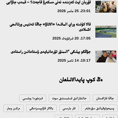
مە؟
قۇربان ايت كەزىندە نەنى ەسكەرۋ قاجەت؟ – قمدب جاۋابى
18:16، 20 شىلدە 2026
23:01، 25 مامىر 2026
قالا كۇنىنە وراي الماتىدا «الاتاۋ» جاڭا تەننيس ورتالىعى
ۇلتتىق ءارحيۆتىڭ اشىلعانىنا 20 جىل: نەگىزگى جەتىستىكتەرى مەن
اشىلادى
دامۋ باعىتى
17:05، 20 قىركۇيەك 2025
17:09، 20 شىلدە 2026
جۇڭگو بيلىگى ءالىمنۇر تۇرعانبايدى ۇستاعانىن راستادى
مەملەكەت باسشىسى كوبەيتۇز كولىنىڭ جاي-كۇيىنە نازار اۋداردى
10:17، 14 تامىز 2025
18:22، 17 شىلدە 2026
ەڭ كوپ پايدالانىلعان
التىن وردا تاريحىن وقىتۋدىڭ يننوۆاسيالىق تاسىلدەرى ەنگىزىلەدى
10:28، 15 شىلدە 2026
جاڭا قازاقستان
حالىقارالىق قىىلمىستىق سوت
قىزىلوردا وبلىسى
قازاقستان ۇقك: ۋاقىت سىن-قاتەرلەرى جانە ۇلتتىق مۇددەنى قورعاۋ
پسيحولوگيالىق سۋرەتتەر
قار بارىسى
بالالار قاۋىپسىزدىگى
ەركىن ومار
17:49، 13 شىلدە 2026