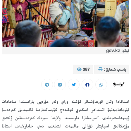
فوتو: gov.kz
باسىپ شىعارۋ :
387
ءبولىسۋ:
استانادا وتان قورعاۋشىلار كۇنىنە وراي ونەر مۋزەيى بازاسىندا ساعادات
نۇرماعامبەتوۆ اتىنداعى اسكەري كوللەدج كۋرسانتتارىنا تانىمدىق كەزدەسۋ
ۇيىمداستىرىلدى. ءىس-شارا بارىسىندا ولارعا سيرەك كەزدەسەتىن ۇلتتىق
مۋزىكالىق اسپاپتار تۋرالى مالىمەت ايتىلدى، دەپ حابارلايدى استانا