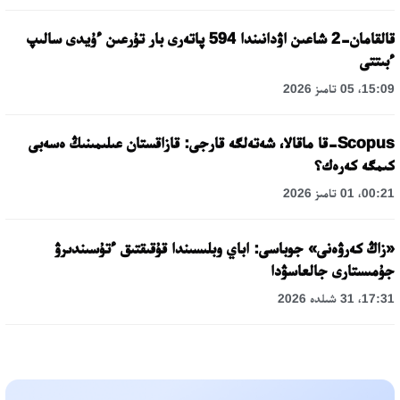
قالقامان-2 شاعىن اۋدانىندا 594 پاتەرى بار تۇرعىن ءۇيدى سالىپ
ءبىتتى
15:09، 05 تامىز 2026
Scopus-قا ماقالا، شەتەلگە قارجى: قازاقستان عىلىمىنىڭ ەسەبى
كىمگە كەرەك؟
00:21، 01 تامىز 2026
«زاڭ كەرۋەنى» جوباسى: اباي وبلىسىندا قۇقىقتىق ءتۇسىندىرۋ
جۇمىستارى جالعاسۋدا
17:31، 31 شىلدە 2026
حالىقارالىق «فورمۋلا-1 H2O» جارىسىن قونايەۆ قالاسىندا وتكىزۋ
جوسپارلانۋدا