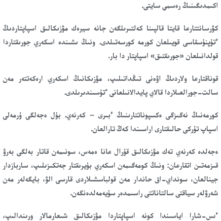
اكىمدىگىنىڭ رەسمي سايتى.
كۋرسانتتارعا قايتا قالپىنا كەلتىرىلگەن جانە سيرەك مۋزىكالىق اسپاپتاردىڭ
ءتۇپنۇسقاسى قويىلعان كورمە كورسەتىلدى. ونىڭ ىشىندە اسكەري جورىقتاردا
قولدانىلعان «جورىقتىق» اسپاپتار دا بار.
قوناقتارعا ولاردىڭ اۋەنى تىڭداتىلىپ، مۋزىكانىڭ اسكەري ارەكەتتەر مەن
سالت-جورالعىلاردا قالاي پايدالانىلعانى ءتۇسىندىرىلدى.
كورمەنىڭ نەگىزگى ەكسپوناتتارىنىڭ ءبىرى – كەرنەي. بۇل ەجەلگى ۇرمەلى
اسپاپ تۇركى حالىقتارى اراسىندا كەڭ تارالعان.
ەجەلدە كەرنەي تەك مۋزىكالىق قۇرال عانا ەمەس، سونىمەن قاتار بەلگى بەرۋ
قىزمەتىن اتقارعان: ونىڭ كومەگىمەن اسكەري بۇيرىقتار جەتكىزىلىپ، ساربازدار
جينالعان، سونداي-اق حاندار مەن قولباسشىلاردى قارسى الۋ، بايگەلەر مەن
شەرۋلەر سياقتى سالتاناتتى راسىمدەر سۇيەمەلدەنگەن.
ءىس-شارا اياسىندا كونە اسپاپتاردا مۋزىكالىق شىعارمالار ورىندالىپ،