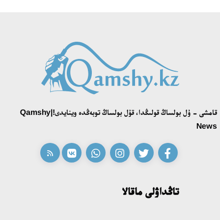
«تەكتىلەر تۋ كوتەرەدى» بايقاۋى ءوز جەڭىمپازدارىن انىقتادى
18:39، 23 شىلدە 2026
قونايەۆ قالاسىنىڭ اكىمى «سلاۆيان بازارى» بايقاۋىنىڭ جەڭىمپازى
اقەركە امالياتتى قابىلدادى
16:27، 23 شىلدە 2026
قامشى - ۇل بولساڭ قولىڭدا، قۇل بولساڭ توبەڭدە وينايدى!|Qamshy
قازاق تىلىندەگى «قۇت» كونسەپتىسىنىڭ لينگۆومادەني سيپاتى
News
09:21، 21 شىلدە 2026
ابايدىڭ ادام تاربيەسى تۋرالى كوزقاراستارىنىڭ وزەكتىلىگى
18:59، 20 شىلدە 2026
تاڭداۋلى ماقالا
جاساندى ينتەللەكت: ادامزاتتىڭ كومەكشىسى مە، الدە باسەكەلەسى