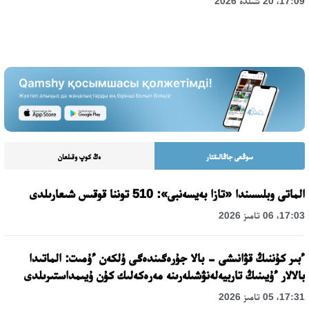
17:09، 20 شىلدە 2026
سوڭعى جاڭالىقتار
ەڭ كوپ وقىلعان
الماتى وبلىسىندا «تازا بەيسەنبى»: 510 توننا قوقىس شىعارىلدى
17:03، 06 تامىز 2026
ءبىر كۇننىڭ قۋانىشى - بالا جۇرەگىندەگى ۇلكەن ءۇمىت: الماتىدا
بالالار ءۇيىنىڭ تاربيەلەنۋشىلەرىنە مەرەكەلىك كۇن ۇيىمداستىرىلدى
17:31، 05 تامىز 2026