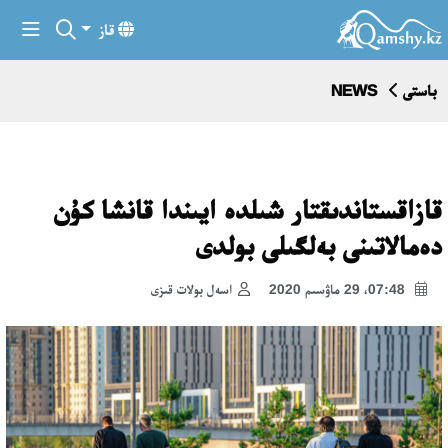
قاز
باستى
NEWS
قازاقستاندىقتار شىلدە ايىندا قانشا كۇن
دەمالاتىنى بەلگىلى بولدى
07:48، 29 ماۋسىم 2020
اسەل بولات قىزى