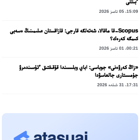
ءبىتتى
15:09، 05 تامىز 2026
Scopus-قا ماقالا، شەتەلگە قارجى: قازاقستان عىلىمىنىڭ ەسەبى
كىمگە كەرەك؟
00:21، 01 تامىز 2026
«زاڭ كەرۋەنى» جوباسى: اباي وبلىسىندا قۇقىقتىق ءتۇسىندىرۋ
جۇمىستارى جالعاسۋدا
17:31، 31 شىلدە 2026
حالىقارالىق «فورمۋلا-1 H2O» جارىسىن قونايەۆ قالاسىندا وتكىزۋ
جوسپارلانۋدا
13:13، 30 شىلدە 2026