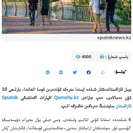
sputniknews.kz
باسىپ شىعارۋ :
4000
ءبولىسۋ:
بيىل قازاقستاندىقتار شىلدە ايىندا مەرەكە كۇندەرىن قوسا العاندا، بارلىعى 10
كۇن دەمالادى، دەپ جازادى
Qamshy.kz
اقپارات اگەنتتىگى
Sputnik
قازاقستان
سايتىنىڭ دەرەگىن نەگىزگە الىپ.
6 شىلدەدە استانا كۇنى اتالىپ وتىلەدى. وسى جىلى بۇل مەيرام دۇيسەنبىگە
ءتۇسىپ تۇر. سوندىقتان ازاماتتار سەنبى-جەكسەنبىنى قوسقاندا، قاتارىنان ءۇش