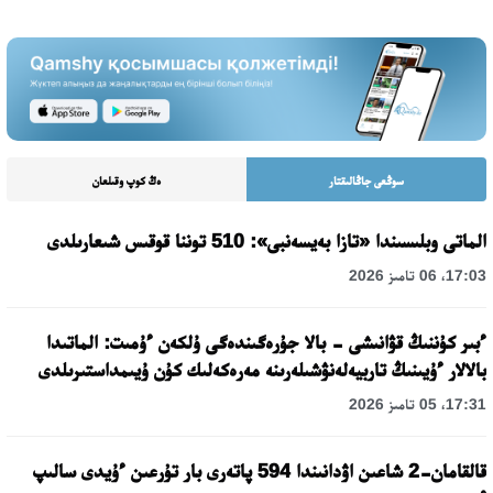
سوڭعى جاڭالىقتار
ەڭ كوپ وقىلعان
الماتى وبلىسىندا «تازا بەيسەنبى»: 510 توننا قوقىس شىعارىلدى
17:03، 06 تامىز 2026
ءبىر كۇننىڭ قۋانىشى - بالا جۇرەگىندەگى ۇلكەن ءۇمىت: الماتىدا
بالالار ءۇيىنىڭ تاربيەلەنۋشىلەرىنە مەرەكەلىك كۇن ۇيىمداستىرىلدى
17:31، 05 تامىز 2026
قالقامان-2 شاعىن اۋدانىندا 594 پاتەرى بار تۇرعىن ءۇيدى سالىپ