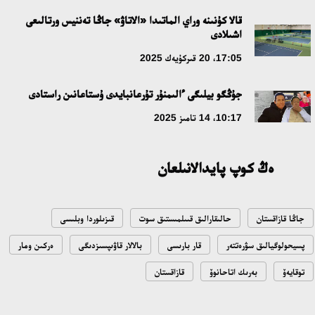
قالا كۇنىنە وراي الماتىدا «الاتاۋ» جاڭا تەننيس ورتالىعى
ۇلتتىق ءارحيۆتىڭ اشىلعانىنا 20 جىل: نەگىزگى جەتىستىكتەرى مەن
اشىلادى
دامۋ باعىتى
17:05، 20 قىركۇيەك 2025
17:09، 20 شىلدە 2026
جۇڭگو بيلىگى ءالىمنۇر تۇرعانبايدى ۇستاعانىن راستادى
مەملەكەت باسشىسى كوبەيتۇز كولىنىڭ جاي-كۇيىنە نازار اۋداردى
10:17، 14 تامىز 2025
18:22، 17 شىلدە 2026
ەڭ كوپ پايدالانىلعان
التىن وردا تاريحىن وقىتۋدىڭ يننوۆاسيالىق تاسىلدەرى ەنگىزىلەدى
10:28، 15 شىلدە 2026
جاڭا قازاقستان
حالىقارالىق قىىلمىستىق سوت
قىزىلوردا وبلىسى
قازاقستان ۇقك: ۋاقىت سىن-قاتەرلەرى جانە ۇلتتىق مۇددەنى قورعاۋ
پسيحولوگيالىق سۋرەتتەر
قار بارىسى
بالالار قاۋىپسىزدىگى
ەركىن ومار
17:49، 13 شىلدە 2026
توقايەۆ
بەرىك اتاحانوۆ
قازاقستان
«تازا قازاقستان» اياسىندا شالكودەدە 7 تونناعا جۋىق قوقىس