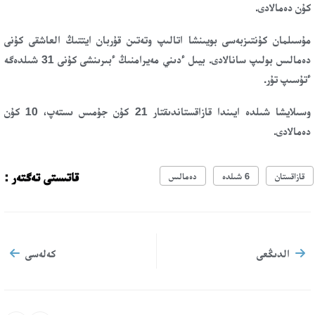
كۇن دەمالادى.
مۇسىلمان كۇنتىزبەسى بويىنشا اتالىپ وتەتىن قۇربان ايتتىڭ العاشقى كۇنى
دەمالىس بولىپ سانالادى. بيىل ءدىني مەيرامنىڭ ءبىرىنشى كۇنى 31 شىلدەگە
ءتۇسىپ تۇر.
وسىلايشا شىلدە ايىندا قازاقستاندىقتار 21 كۇن جۇمىس ىستەپ، 10 كۇن
دەمالادى.
قاتىستى تەگتەر :
قازاقستان
6 شىلدە
دەمالىس
الدىڭعى
كەلەسى