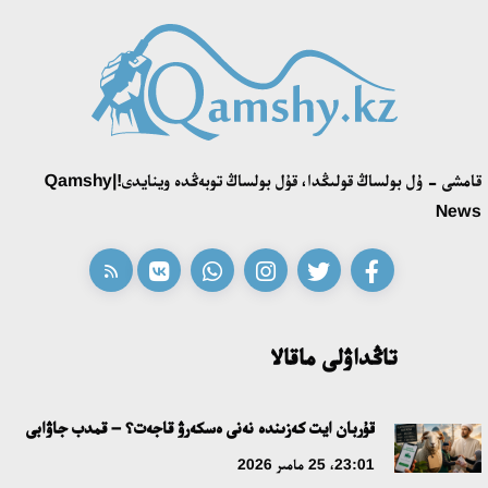
18:39، 23 شىلدە 2026
قونايەۆ قالاسىنىڭ اكىمى «سلاۆيان بازارى» بايقاۋىنىڭ جەڭىمپازى
اقەركە امالياتتى قابىلدادى
16:27، 23 شىلدە 2026
قامشى - ۇل بولساڭ قولىڭدا، قۇل بولساڭ توبەڭدە وينايدى!|Qamshy
قازاق تىلىندەگى «قۇت» كونسەپتىسىنىڭ لينگۆومادەني سيپاتى
News
09:21، 21 شىلدە 2026
ابايدىڭ ادام تاربيەسى تۋرالى كوزقاراستارىنىڭ وزەكتىلىگى
18:59، 20 شىلدە 2026
تاڭداۋلى ماقالا
جاساندى ينتەللەكت: ادامزاتتىڭ كومەكشىسى مە، الدە باسەكەلەسى
مە؟
قۇربان ايت كەزىندە نەنى ەسكەرۋ قاجەت؟ – قمدب جاۋابى
18:16، 20 شىلدە 2026
23:01، 25 مامىر 2026