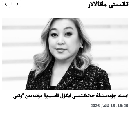
قاتىستى ماقالالار
امسك جۇيەسىنىڭ جەتەكشىسى ايگۇل قاسىموۆا دۇنيەدەن ءوتتى
15:20، 18 قاڭتار 2026