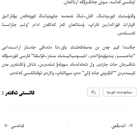
ايتقىسى كەلسە، سونى جەتكىزۋگە ارنالعان.
وڭتۇستىك كورەيانىڭ، اقش-تىڭ نەمەسە جاپونيانىڭ كوپتەگەن بۇقارالىق
اقپارات قۇرالدارىن قاراپ، ۇستالعان كەز كەلگەن ادام ءولىم جازاسىنا
كەسىلەدى.
جاقىندا كيم چەن ىن مەملەكەتتىك باق-تا ەلدەگى جاستار اراسىنداعى
"جاعىمسىز، ينديۆيدۋالدى، انتيسوسياليستىك مىنەز-قۇلىققا" قارسى كۇرەسۋگە
شاقىرعان حات جازدى. ول شەتەلدىك سويلەۋ تىلدەرىن، شاش ۇلگىلەرى مەن
كيىمدەرىن "ءقاۋىپتى جانە ۋلى" دەپ سيپاتتاپ، ولاردى توقتاتقىسى كەلەدى.
قاتىستى تەگتەر :
سولتۇستىك كورەيا
زاڭ
الدىڭعى
كەلەسى