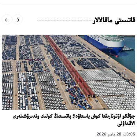
قاتىستى ماقالالار
جۇڭگو اۆتونارىقتا كوش باستاۋدا؛ باتىستىڭ كولىك وندىرۋشىلەرى
الاڭداۋلى
13:05، 28 مامىر 2026