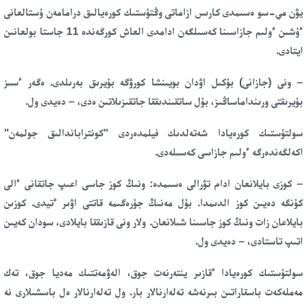
يۋن مي-سو ەسىمدى كارىس ازاماتى وڭتۇستىك كورەيالىق درامامەن ۇستالعانى
ءۇشىن ءولىم جازاسىنا كەسىلگەن ادامدى العاش كورگەندە 11 جاستا بولعانىن
ايتادى.
– ونى (جازانى) بۇكىل اۋدان بويىنشا كورۋگە بۇيرىق بەرىلدى. ەگەر ءسىز
بۇيرىقتى ورىنداماساڭىز، بۇل ساتقىندىققا جاتقىزىلاتىن ەدى، – دەيدى ول.
سولتۇستىك كورەيادا شەتەلدىك فيلمدەردى "كونتراباندالىق جولمەن"
اكەلگەندەرگە ءولىم جازاسى كەسىلەدى.
– كوزى بايلانعان ادام تۋرالى ەسىمدە: ونىڭ كوز جاسى اعىپ جاتقانى ءالى
كۇنگە دەيىن كوز الدىمدا. بۇل مەنىڭ جۇرەگىمە قاتتى اۋىر ءتيدى. كوزىن
بايلاعان زات ونىڭ كوز جاسىنا شىلانعان. ولار ونى قازىققا بايلادى، سودان كەيىن
اتىپ تاستادى، – دەيدى ول.
سولتۇستىك كورەيادا ءقازىر ينتەرنەت جوق، الەۋمەتتىك مەديا جوق، تەك
مەملەكەت باسقاراتىن بىرنەشە تەلەارنالار بار. ول تەلەارنالار ەل باسشىلارى نە