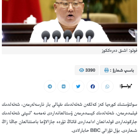
فوتو: اشىق دەرەككوز
باسىپ شىعارۋ :
3390
ءبولىسۋ:
سولتۇستىك كورەيا كەز كەلگەن شەتەلدىك ىقپالى بار نارسەلەرمەن، شەتەلدىك
فيلمدەرمەن، شەتەلدىك كيىمدەرمەن ۇستالعانداردى نەمەسە ءتىپتى شەتەلدىك
جارگونداردى قولدانعان ادامداردى قاتاڭ تۇردە جازالاۋعا باعىتتالعان جاڭا زاڭ
شىعاردى. بۇل تۋرالى BBC حابارلادى.