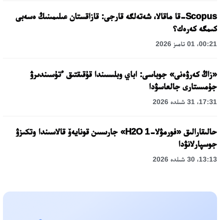
Scopus-قا ماقالا، شەتەلگە قارجى: قازاقستان عىلىمىنىڭ ەسەبى
كىمگە كەرەك؟
00:21، 01 تامىز 2026
«زاڭ كەرۋەنى» جوباسى: اباي وبلىسىندا قۇقىقتىق ءتۇسىندىرۋ
جۇمىستارى جالعاسۋدا
17:31، 31 شىلدە 2026
حالىقارالىق «فورمۋلا-1 H2O» جارىسىن قونايەۆ قالاسىندا وتكىزۋ
جوسپارلانۋدا
13:13، 30 شىلدە 2026
اسحات اسىلبەكوۆ: كۇشتى بيلىككە كۇشتى تۇلعالار كەرەك!
12:01، 28 شىلدە 2026