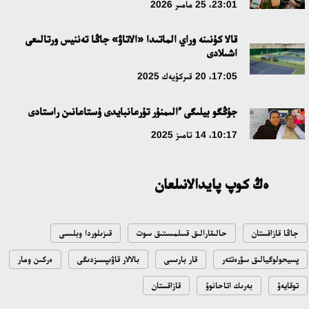
23:01، 25 مامىر 2026
17:09، 20 شىلدە 2026
قالا كۇنىنە وراي الماتىدا «الاتاۋ» جاڭا تەننيس ورتالىعى
اشىلادى
مەملەكەت باسشىسى كوبەيتۇز كولىنىڭ جاي-كۇيىنە نازار اۋداردى
17:05، 20 قىركۇيەك 2025
18:22، 17 شىلدە 2026
جۇڭگو بيلىگى ءالىمنۇر تۇرعانبايدى ۇستاعانىن راستادى
التىن وردا تاريحىن وقىتۋدىڭ يننوۆاسيالىق تاسىلدەرى ەنگىزىلەدى
10:17، 14 تامىز 2025
10:28، 15 شىلدە 2026
ەڭ كوپ پايدالانىلعان
قازاقستان ۇقك: ۋاقىت سىن-قاتەرلەرى جانە ۇلتتىق مۇددەنى قورعاۋ
17:49، 13 شىلدە 2026
جاڭا قازاقستان
حالىقارالىق قىىلمىستىق سوت
قىزىلوردا وبلىسى
«تازا قازاقستان» اياسىندا شالكودەدە 7 تونناعا جۋىق قوقىس
پسيحولوگيالىق سۋرەتتەر
قار بارىسى
بالالار قاۋىپسىزدىگى
ەركىن ومار
جينالدى: رايىمبەك اۋدانىنداعى ەتنوفەستيۆال ەكولوگيالىق
مادەنيەتتىڭ ۇلگىسىن كورسەتتى
توقايەۆ
بەرىك اتاحانوۆ
قازاقستان
17:01، 12 شىلدە 2026