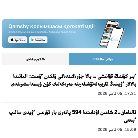
سوڭعى جاڭالىقتار
ەڭ كوپ وقىلعان
ءبىر كۇننىڭ قۋانىشى - بالا جۇرەگىندەگى ۇلكەن ءۇمىت: الماتىدا
بالالار ءۇيىنىڭ تاربيەلەنۋشىلەرىنە مەرەكەلىك كۇن ۇيىمداستىرىلدى
17:31، 05 تامىز 2026
قالقامان-2 شاعىن اۋدانىندا 594 پاتەرى بار تۇرعىن ءۇيدى سالىپ
ءبىتتى
15:09، 05 تامىز 2026