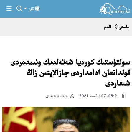
قاز
باستى
الەم
سولتۇستىك كورەيا شەتەلدىك ونىمدەردى
قولدانعان ادامداردى جازالايتىن زاڭ
شىعاردى
08:21، 07 ماۋسىم 2021
تالعار دالەلعازى