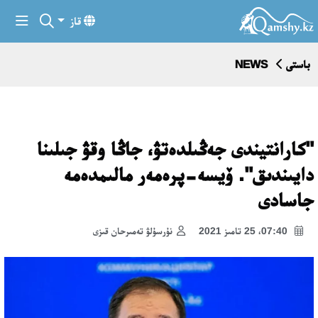
قاز
باستى
NEWS
"كارانتيندى جەڭىلدەتۋ، جاڭا وقۋ جىلىنا
دايىندىق". ۆيسە-پرەمەر مالىمدەمە
جاسادى
07:40، 25 تامىز 2021
نۇرسۇلۋ تەمىرحان قىزى