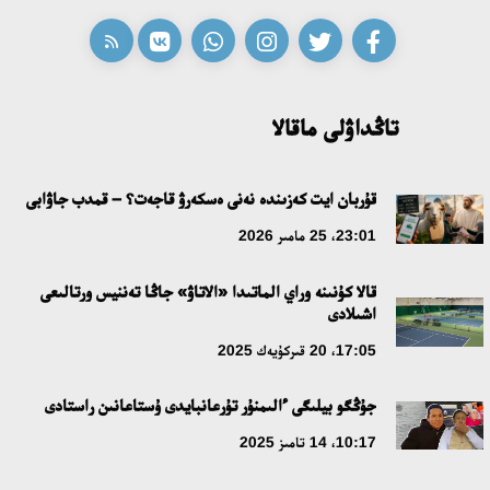
18:59، 20 شىلدە 2026
جاساندى ينتەللەكت: ادامزاتتىڭ كومەكشىسى مە، الدە باسەكەلەسى
مە؟
تاڭداۋلى ماقالا
18:16، 20 شىلدە 2026
ۇلتتىق ءارحيۆتىڭ اشىلعانىنا 20 جىل: نەگىزگى جەتىستىكتەرى مەن
قۇربان ايت كەزىندە نەنى ەسكەرۋ قاجەت؟ – قمدب جاۋابى
دامۋ باعىتى
23:01، 25 مامىر 2026
17:09، 20 شىلدە 2026
قالا كۇنىنە وراي الماتىدا «الاتاۋ» جاڭا تەننيس ورتالىعى
اشىلادى
مەملەكەت باسشىسى كوبەيتۇز كولىنىڭ جاي-كۇيىنە نازار اۋداردى
17:05، 20 قىركۇيەك 2025
18:22، 17 شىلدە 2026
جۇڭگو بيلىگى ءالىمنۇر تۇرعانبايدى ۇستاعانىن راستادى
التىن وردا تاريحىن وقىتۋدىڭ يننوۆاسيالىق تاسىلدەرى ەنگىزىلەدى
10:17، 14 تامىز 2025
10:28، 15 شىلدە 2026