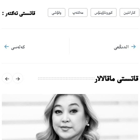
قاتىستى تەگتەر :
كارانتين
كوروناۆينۋس
مەكتەپ
وقۋشى
الدىڭعى
كەلەسى
قاتىستى ماقالالار