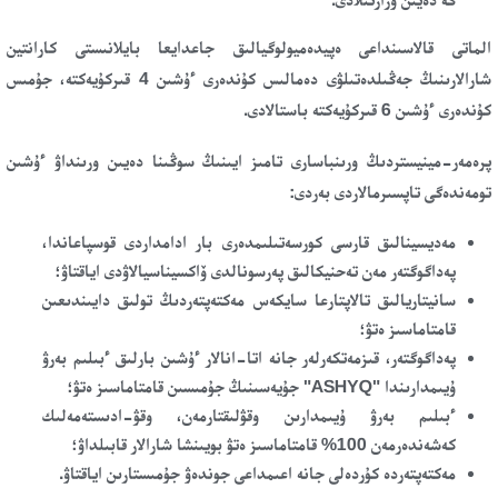
الماتى قالاسىنداعى ەپيدەميولوگيالىق جاعدايعا بايلانىستى كارانتين
شارالارىنىڭ جەڭىلدەتىلۋى دەمالىس كۇندەرى ءۇشىن 4 قىركۇيەكتە، جۇمىس
كۇندەرى ءۇشىن 6 قىركۇيەكتە باستالادى.
پرەمەر-مينيستردىڭ ورىنباسارى تامىز ايىنىڭ سوڭىنا دەيىن ورىنداۋ ءۇشىن
تومەندەگى تاپسىرمالاردى بەردى:
مەديسينالىق قارسى كورسەتىلىمدەرى بار ادامداردى قوسپاعاندا،
پەداگوگتەر مەن تەحنيكالىق پەرسونالدى ۆاكسيناسيالاۋدى اياقتاۋ؛
سانيتاريالىق تالاپتارعا سايكەس مەكتەپتەردىڭ تولىق دايىندىعىن
قامتاماسىز ەتۋ؛
پەداگوگتەر، قىزمەتكەرلەر جانە اتا-انالار ءۇشىن بارلىق ءبىلىم بەرۋ
ۇيىمدارىندا "ASHYQ" جۇيەسىنىڭ جۇمىسىن قامتاماسىز ەتۋ؛
ءبىلىم بەرۋ ۇيىمدارىن وقۋلىقتارمەن، وقۋ-ادىستەمەلىك
كەشەندەرمەن 100% قامتاماسىز ەتۋ بويىنشا شارالار قابىلداۋ؛
مەكتەپتەردە كۇردەلى جانە اعىمداعى جوندەۋ جۇمىستارىن اياقتاۋ.