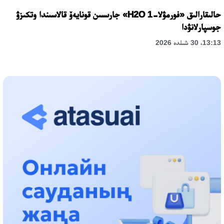
حالىقارالىق «فورمۋلا-1 H2O» جارىسىن قونايەۆ قالاسىندا وتكىزۋ
جوسپارلانۋدا
13:13، 30 شىلدە 2026
اسحات اسىلبەكوۆ: كۇشتى بيلىككە كۇشتى تۇلعالار كەرەك!
12:01، 28 شىلدە 2026
ابزال دوستيار: دۋمان مۇحامەتكارىمدى الماتى تۇرمەسىنە اۋىستىرۋى
مۇمكىن
16:15، 27 شىلدە 2026
وسكەنباي قۇلاتاي ۇلى: رۋحانياتقا قىزمەت ەتكەن قالامگەر
17:46، 26 شىلدە 2026