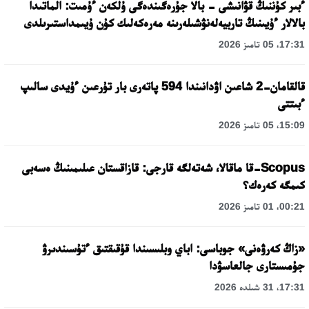
ءبىر كۇننىڭ قۋانىشى - بالا جۇرەگىندەگى ۇلكەن ءۇمىت: الماتىدا
بالالار ءۇيىنىڭ تاربيەلەنۋشىلەرىنە مەرەكەلىك كۇن ۇيىمداستىرىلدى
17:31، 05 تامىز 2026
قالقامان-2 شاعىن اۋدانىندا 594 پاتەرى بار تۇرعىن ءۇيدى سالىپ
ءبىتتى
15:09، 05 تامىز 2026
Scopus-قا ماقالا، شەتەلگە قارجى: قازاقستان عىلىمىنىڭ ەسەبى
كىمگە كەرەك؟
00:21، 01 تامىز 2026
«زاڭ كەرۋەنى» جوباسى: اباي وبلىسىندا قۇقىقتىق ءتۇسىندىرۋ
جۇمىستارى جالعاسۋدا
17:31، 31 شىلدە 2026