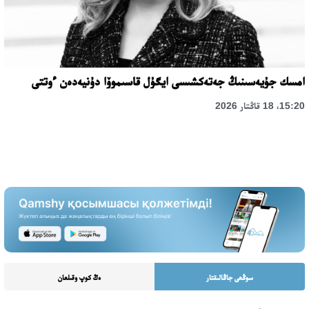
امسك جۇيەسىنىڭ جەتەكشىسى ايگۇل قاسىموۆا دۇنيەدەن ءوتتى
15:20، 18 قاڭتار 2026
سوڭعى جاڭالىقتار
ەڭ كوپ وقىلعان