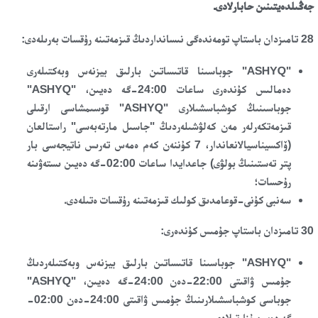
جەڭىلدەيتىنىن حابارلادى.
28 تامىزدان باستاپ
تومەندەگى
نىسانداردىڭ قىزمەتىنە رۇقسات بەرىلەدى:
"ASHYQ" جوباسىنا قاتىساتىن بارلىق بيزنەس وبەكتىلەرى
دەمالىس كۇندەرى ساعات 24:00-گە دەيىن، "ASHYQ"
جوباسىنىڭ كوشباسشىلارى "ASHYQ" قوسىمشاسى ارقىلى
قىزمەتكەرلەر مەن كەلۋشىلەردىڭ "جاسىل مارتەبەسى" راستالعان
(ۆاكسيناسيالانعاندار، 7 كۇننەن كەم ەمەس تەرىس ناتيجەسى بار
پتر تەستىنىڭ بولۋى) جاعدايدا ساعات 02:00-گە دەيىن ىستەۋىنە
رۇحسات؛
سەنبى كۇنى-قوعامدىق كولىك قىزمەتىنە رۇقسات ەتىلەدى.
30 تامىزدان باستاپ جۇمىس كۇندەرى:
"ASHYQ" جوباسىنا قاتىساتىن بارلىق بيزنەس وبەكتىلەردىڭ
جۇمىس ۋاقىتى 22:00-دەن 24:00-گە دەيىن، "ASHYQ"
جوباسى كوشباسشىلارىنىڭ جۇمىس ۋاقىتى 24:00-دەن 02:00-
گە دەيىن ۇزارتىلادى.