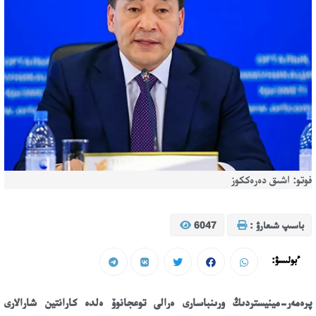
فوتو: اشىق دەرەككوز
باسىپ شىعارۋ :
6047
ءبولىسۋ:
پرەمەر-مينيستردىڭ ورىنباسارى ەرالى توعجانوۆ ەلدە كارانتين شارالارى