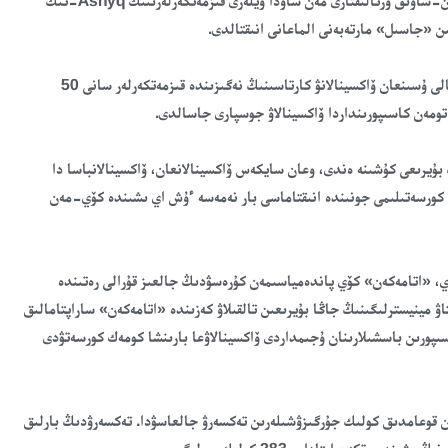
شارالار قابىلداناتىن بولادى. ونىڭ ۇستىنە، الماتىدا ءبىرقاتار ساۋدا-ويىن-ساۋىق ورتالىقتارى مەن ساۋدا ۇيلەرى قىزمەتكەرلەرىنىڭ Ashyq-تىڭ
ن «جاسىل» مارتەبەنى الماعانى انىقتالدى.
رەسپۋبليكالىق ەلەكتروندىق دەنساۋلىق ساقتاۋ ورتالىعىنىڭ الماتى فيليالى ۇسىنعان ۆاكسينالانۋ كارتاسىنىڭ نەگىزىندە قىزمەتكەرلەر سانى 50
رلىگىنىڭ بۇيرىعى كۇشىنە ەندى، وعان سايكەس ۆاكسينالانعان، ۆاكسينالانباسا دا
 كورسەتىلىمى جونىندە انىقتاماسى بار نەمەسە ءۇش اي ىشىندە كۆي-مەن
داي، «اتامەكەن» كۆي پاندەمياسىمەن كۇرەسۋدىڭ جالعىز قۇرالى رەتىندە
ۋ مينيسترلىگىنىڭ جاڭا بۇيرىعىن تالقىلاۋ كەزىندە «اتامەكەن» ساراپتامالىق
اسىپورىن باسشىلارىنان ۇجىمداردى ۆاكسينالاۋعا بارىنشا كومەك كورسەتۋدى
باستاپ جولاۋشىلار مەن قوعامدىق كولىك جۇرگىزۋشىلەرىن تەكسەرۋ جالعاسۋدا. تەكسەرۋدىڭ بارلىق