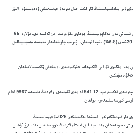
ىندە ق ر اۋماعىندا كوروناۆيرۋس ينفەكسياسىنىڭ تارالۋىنا جول بەرمەۋ جونىندەگى ۆەدومستۆوارالىق
الماتىنىڭ مونيتورينگتىك توپتارى 10 قىركۇيەكتەن باستاپ 302 بيزنەس نىسانى مەن مەگاپوليستىڭ جوعارى وقۋ ورىندارىن تەكسەردى. بۇلاردا 65
536 قىزمەتكەر بار، ولاردىڭ 55 618ء-ى (84،8%) ۆاكسينالانعان، 4 439-ى (6،8%) ەكپە الماعان، اۋىرىپ جازىلعاندار نەمەسە مەديسينالىق
ى مەن ماڭىزى تۋرالى اڭگىمەلەر جۇرگىزىلدى، ويتكەنى ۆاكسينالانباعان
كەلۋى مۇمكىن.
11-17 قازان ارالىعىنداعى وتكەن اپتادا مونيتورينگتىك توپتار 35 كاسىپورىندى تەكسەرىپ، 12 541 ادامدى قامتىدى. ولاردىڭ ىشىندە 9987 ادام
تەكسەرۋشىلەر مونيتورينگ بارىسىندا مەديسينالىق قارسى كورسەتىلىمدەرى بار قىزمەتكەرلەر اراسىندا بەكىتىلگەن 026-ۋ فورماسىنىڭ
 ءوتتى، سوندىقتان مەديسينالىق انىقتامالاردىڭ دۇرىستىعىن تەكسەرۋ ءۇشىن