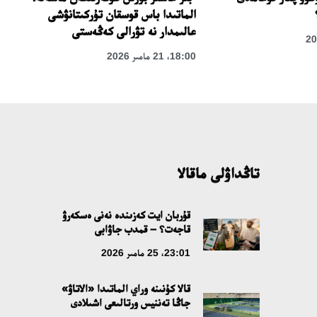
الماتىدا باس قوسقان تۇركىتانۋشى
عالىمدار نە تۋرالى كەڭەستى
18:00، 21 مامىر 2026
تاڭداۋلى ماقالا
قۇربان ايت كەزىندە نەنى ەسكەرۋ
قاجەت؟ – قمدب جاۋابى
23:01، 25 مامىر 2026
قالا كۇنىنە وراي الماتىدا «الاتاۋ»
جاڭا تەننيس ورتالىعى اشىلادى