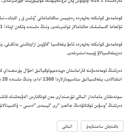
كەزەڭىندە 1 618 اۆتوبۋس پەن تروللەيبۋسقا مونيتورينگ جۇرگىزىلدى، ونىڭ ىشىندە وتكەن اپتادا – 283 كولىك بىرلىگى.
تۇلعاعا اكىمشىلىك حاتتامالار تولتىرىلدى. ونىڭ ىشىندە وتكەن اپتادا 11 جولاۋشى جاۋاپكەرشىلىككە تارتىلدى.
قوعامدىق كولىكتە بەتپەردە تاعۋ ينفەكسيا ءقاۋپىن ازايتاتىنى بەلگىلى. 
دەزينفەكسيالاۋ ۇيىمداستىرىلدى.
انىقتالادى، ينفەكسيالىق ستاسيونارلاردا 1368 ادام، ونىڭ ىشىندە 28 بالا بار.
سوندىقتان ماماندار الماتى تۇرعىندارى مەن قوناقتارىن الەۋمەتتىك قاشىق
دەرتتىڭ ءوسۋىن توقتاتۋدىڭ جالعىز ءارى ءتيىمدى ءادىسى – ۆاكسينالانۋ 
باقىتجان ساعىنتايەۆ
الماتى