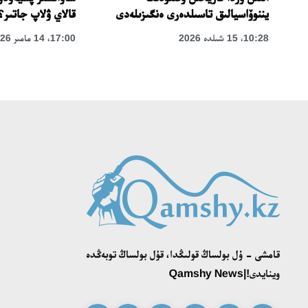
قالاي ۋلاپ جاتىر؟
يننوۆاسيالىق تاسىلدەرى ەنگىزىلەدى
17:00، 14 مامىر 2026
10:28، 15 شىلدە 2026
قامشى - ۇل بولساڭ قولىڭدا، قۇل بولساڭ توبەڭدە
وينايدى!|Qamshy News