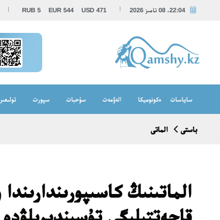
22:04، 08 تامىز 2026
471
USD
544
EUR
5
RUB
ساياسات
ەكونوميكا
الەۋمەت
سۇحبات
سپورت
تولىعىر
باستى
الماتى
الماتىنىڭ كاسىپورىندارىندا 
قاجەتتىلىگى تۇسىندىرىلۋدە