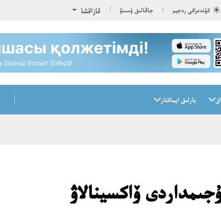
قازاقشا
كۇندىزگى رەجيم
جاڭالىق ۇسىنۋ
اق
بارلىق ايماقتار
ۇجىمداردى ۆاكسينالاۋ