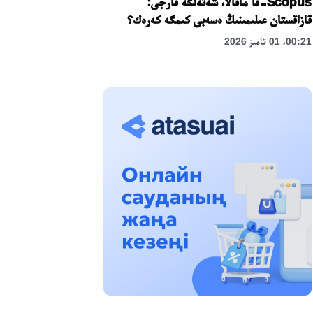
Scopus-قا ماقالا، شەتەلگە قارجى:
قازاقستان عىلىمىنىڭ ەسەبى كىمگە كەرەك؟
00:21، 01 تامىز 2026
«زاڭ كەرۋەنى» جوباسى: اباي وبلىسىندا
قۇقىقتىق ءتۇسىندىرۋ جۇمىستارى جالعاسۋدا
17:31، 31 شىلدە 2026
حالىقارالىق «فورمۋلا-1 H2O» جارىسىن
قونايەۆ قالاسىندا وتكىزۋ جوسپارلانۋدا
13:13، 30 شىلدە 2026
اسحات اسىلبەكوۆ: كۇشتى بيلىككە كۇشتى
تۇلعالار كەرەك!
12:01، 28 شىلدە 2026