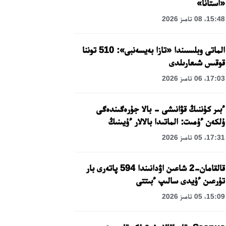
«استانا»
15:48، 08 تامىز 2026
الماتى وبلىسىندا «تازا بەيسەنبى»: 510 توننا
قوقىس شىعارىلدى
17:03، 06 تامىز 2026
ءبىر كۇننىڭ قۋانىشى - بالا جۇرەگىندەگى
ۇلكەن ءۇمىت: الماتىدا بالالار ءۇيىنىڭ
تاربيەلەنۋشىلەرىنە مەرەكەلىك كۇن
17:31، 05 تامىز 2026
ۇيىمداستىرىلدى
قالقامان-2 شاعىن اۋدانىندا 594 پاتەرى بار
تۇرعىن ءۇيدى سالىپ ءبىتتى
15:09، 05 تامىز 2026