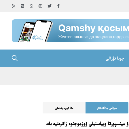
جوبا تۋرالى
سوڭعى جاڭالىقتار
ەڭ كوپ وقىلعان
ۆ مينسپورتا وبياسنيلي ۆوزموجنوە زاكرىتيە بك