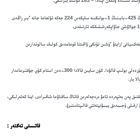
قوعامدىق كولىكتە بەتپەردە رەجيمىن ساقتاماعانى ءۇشىن ق ر اقبتك-نىڭ 425-بابىنىڭ 1-بولىگىنە سايكەس 224 جەكە تۇلعاعا جانە ءبىر زاڭدى
ينفەكسيانى ازايتۋ ءۇشىن تۇنگى ۋاقىتتا قوعامدىق كولىك سالوندارىن
دەرتتىڭ تومەندەۋىنە قاراماستان ەپيدەميولوگيالىق احۋال بۇرىنعىداي كۇردەلى بولىپ قالۋدا. كۇن سايىن قالادا 300-دەن استام كۆي جۇقتىرعاندار
تىق پەن بەتپەردە تاعۋ ەرەجەلەرىن قاتاڭ ساقتاۋعا شاقىرادى. ايتا كەتەرلىگى،
ارقىلى ۇجىمدىق يممۋنيتەتتى قالىپتاستىرۋ.
قاتىستى تەگتەر :