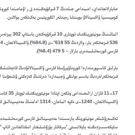
حابارلانعانداي، اعىمداعى جىلدىڭ 7 قىركۇيەگ
كوميسسيا ۆاكسينالاۋ بويىنشا رەيدتەر الگوريتمىن بەكىتكەن بولاتىن.
قارسى كورسەتىلىمدەرى بارلار – 5 479 (8،4%).
بارلىق كاسىپورىنداردا كوروناۆيرۋسقا قارسى ۆاكسينالانۋدىڭ قاجەتتىلىگ
قىزمەتكەرلەردىڭ باسىم بولىگى ۇجىمداردا دەرتتىڭ كەزەكتى ۋشىعۋىنا ا
ۆاكسينالانعان، 1240-ى ەكپە الماعان، 1314 ادامنىڭ مەديسينالىق قارسى كورسەتىلىمدەرى بولعان.
سايكەسسىزدىگىنە بايلانىستى ءبىرقاتار بۇزۋشىلىقتار انىقتالعانىن اتاپ