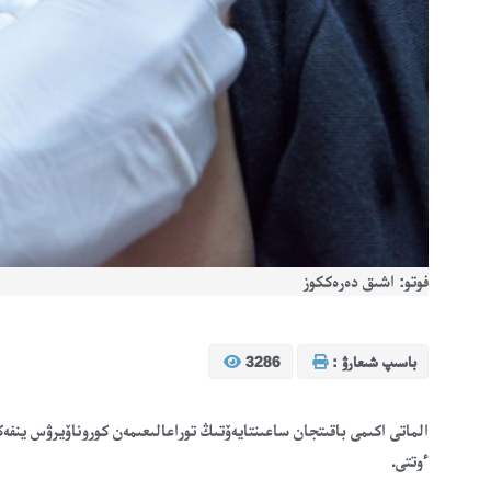
فوتو: اشىق دەرەككوز
باسىپ شىعارۋ :
3286
الماتى اكىمى باقىتجان ساعىنتايەۆتىڭ توراعالىعىمەن كوروناۆيرۋس ينفە
ءوتتى.