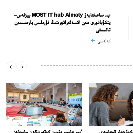
ب. ساعىنتايەۆ MOST IT hub Almaty بيزنەس-
ينكۋباتورى مەن اكسەلەراتورىنىڭ قۇرىلىس بارىسىمەن
تانىستى
كەلەسى
كوۋچتار قوعامدى
ءبىر عاسىر بۇرىن كوتەرىلگەن ماسەلە: