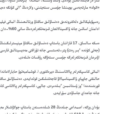
«كوك» مارتەبەسى بويىنشا جۇمىس ىستەيتىنى، ولاردىڭ ءالى كۇنگە دەيى
ادامنان اساتىن جانە ۆاكسينالانعان قىزمەتكەرلەردىڭ سانى 60%-دان تومەن كاسىپورىنداردا ۆاكسينالاۋ جوسپارى جاسالدى.
ەسكە سالساق، 17 قازاننان باستاپ دەنساۋلىق ساقتاۋ مينيست
(جەتى كۇندە ءبىر رەت) پتر-تەستىسى جانە تۇراقتى مەديسينالىق قارسى
اۋىرعان قىزمەتكەرلەرگە جۇمىس ىستەۋگە رۇقسات ەتىلەدى.
الماتى كاسىپكەرلەر پالاتاسىنىڭ ديرەكتورى ا. قوشمامبەتوۆ حابارلاعان
حالىقتى جاپپاي ۆاكسيناسيالاۋ قاجەتتىلىگىن قولدايدى. دەنساۋلىق ساقتا
قورىتىندىدا ءوز ۇستانىمىن ءبىلدىردى. جالپى، كاسىپكەرلەر پالاتاسى ك
جانە جاعداي جاساۋدى سۇرايدى.
بۇدان وزگە، اعىمداعى جىلدىڭ 28 شىلدەسىنەن 