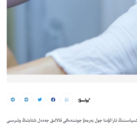
ءبولىسۋ:
كسياسىنىڭ تارالۋىنا جول بەرمەۋ جونىندەگى قالالىق جەدەل شتابتىڭ وتىرىسى