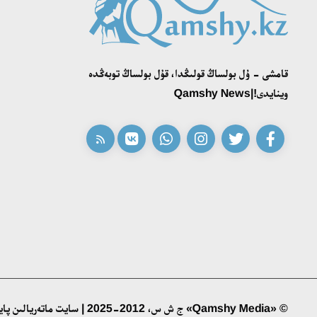
قامشى - ۇل بولساڭ قولىڭدا، قۇل بولساڭ توبەڭدە
وينايدى!|Qamshy News
© «Qamshy Media» ج ش س، 2012-2025 | سايت ماتەريالىن پايدالانۋ ءۇشىن