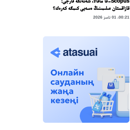
Scopus-قا ماقالا، شەتەلگە قارجى:
قازاقستان عىلىمىنىڭ ەسەبى كىمگە كەرەك؟
00:21، 01 تامىز 2026
«زاڭ كەرۋەنى» جوباسى: اباي وبلىسىندا
قۇقىقتىق ءتۇسىندىرۋ جۇمىستارى جالعاسۋدا
17:31، 31 شىلدە 2026
حالىقارالىق «فورمۋلا-1 H2O» جارىسىن
قونايەۆ قالاسىندا وتكىزۋ جوسپارلانۋدا
13:13، 30 شىلدە 2026
اسحات اسىلبەكوۆ: كۇشتى بيلىككە كۇشتى
تۇلعالار كەرەك!
12:01، 28 شىلدە 2026