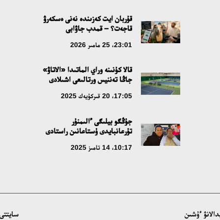
قۇربان ايت كەزىندە نەنى ەسكەرۋ
قاجەت؟ – قمدب جاۋابى
23:01، 25 مامىر 2026
قالا كۇنىنە وراي الماتىدا «الاتاۋ»
جاڭا تەننيس ورتالىعى اشىلادى
17:05، 20 قىركۇيەك 2025
جۇڭگو بيلىگى ءالىمنۇر
تۇرعانبايدى ۇستاعانىن راستادى
10:17، 14 تامىز 2025
سايتتى