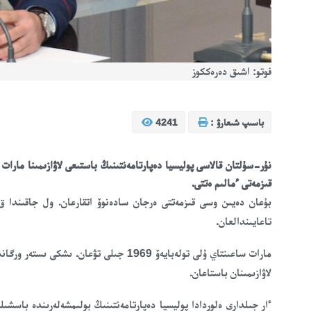
فوتو: اشىق دەرەككوز
باسىپ شىعارۋ :
4241
نۇر-سۇلتان قالاسى پوليسيا دەپارتامەنتىنىڭ باستىعى لاۋازىمىنا مارات 
قىزمەتى ءمالىم ەتتى.
بۇعان دەيىن وسى قىزمەتتى ەرجان سادەنوۆ اتقارعان. ول جاقىندا ق
تاعايىندالعان.
مارات ساعىنتاي ۇلى تولەبايەۆ 1969 جىلى ت
لاۋازىمىنان باستاعان.
ءار جىلدارى ەلوردادا پوليسيا دەپارتامەنتىنىڭ بولىمشەلەرىندە باسشىل