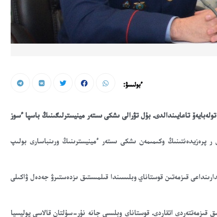
ءبولىسۋ:
تولەبايەۆ تاعايىندالدى. بۇل تۋرالى ىشكى ىستەر مينيسترلىگىنىڭ باسپا ءسوز
 ر پرەزيدەنتىنىڭ وكىمىمەن ىشكى ىستەر ءمينيسترىنىڭ ورىنباسارى بولىپ
ۋعان. ىشكى ىستەر ورگاندارىنداعى قىزمەتىن قوستاناي وبلىسىندا قىلمىستىق ىزدەستىرۋ جەدەل ۋاكىلى
ىق قىزمەتتەردى اتقاردى. قوستاناي وبلىسى جانە نۇر-سۇلتان قالاسى پوليسيا