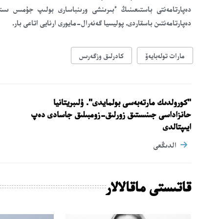
دەپارتامەنتىن باسقاردى. پوليسيا گەنەرال-مايورى ارنايى اتاعى بار.
مارات تولەبايەۆ
كادرلىق وزگەرىس
"كورولدىك مارتەبەسى بولمايدى". ۇلىبريتانيا
حانزاداسى جىنىستىق زورلىق-زومبىلىق جاسادى دەپ
ايىپتالدى
الدىڭعى
قاتىستى ماقالالار