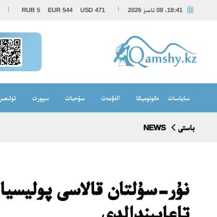
18:41، 08 تامىز 2026
471
USD
544
EUR
5
RUB
ساياسات
ەكونوميكا
الەۋمەت
سۇحبات
سپورت
تولىعىر
باستى
NEWS
نۇر-سۇلتان قالاسى پوليسيا 
تاعايىندالدى