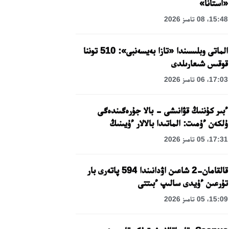
«استانا»
15:48، 08 تامىز 2026
الماتى وبلىسىندا «تازا بەيسەنبى»: 510 توننا
قوقىس شىعارىلدى
17:03، 06 تامىز 2026
ءبىر كۇننىڭ قۋانىشى - بالا جۇرەگىندەگى
ۇلكەن ءۇمىت: الماتىدا بالالار ءۇيىنىڭ
تاربيەلەنۋشىلەرىنە مەرەكەلىك كۇن
17:31، 05 تامىز 2026
ۇيىمداستىرىلدى
قالقامان-2 شاعىن اۋدانىندا 594 پاتەرى بار
تۇرعىن ءۇيدى سالىپ ءبىتتى
15:09، 05 تامىز 2026