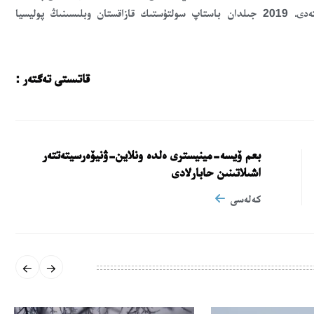
دەپارتامەنتى باستىعىنىڭ ءبىرىنشى ورىنباسارى بولىپ جۇمىس ىستەدى. 2019 جىلدان باستاپ سولتۇستىك قازاقستان وبلىسىنىڭ پوليسيا
قاتىستى تەگتەر :
بعم ۆيسە-مينيسترى ەلدە ونلاين-ۋنيۆەرسيتەتتەر
اشىلاتىنىن حابارلادى
كەلەسى