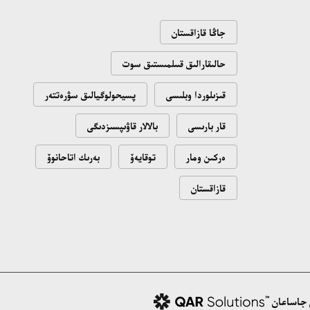
18:16، 20 شىلدە 2026
جاڭا قازاقستان
ۇلتتىق ءارحيۆتىڭ اشىلعانىنا 20 جىل: نەگىزگى
جەتىستىكتەرى مەن دامۋ باعىتى
حالىقارالىق قىىلمىستىق سوت
17:09، 20 شىلدە 2026
قىزىلوردا وبلىسى
پسيحولوگيالىق سۋرەتتەر
قار بارىسى
بالالار قاۋىپسىزدىگى
مەملەكەت باسشىسى كوبەيتۇز كولىنىڭ جاي-
كۇيىنە نازار اۋداردى
ەركىن ومار
توقايەۆ
بەرىك اتاحانوۆ
18:22، 17 شىلدە 2026
قازاقستان
التىن وردا تاريحىن وقىتۋدىڭ يننوۆاسيالىق
تاسىلدەرى ەنگىزىلەدى
10:28، 15 شىلدە 2026
قازاقستان ۇقك: ۋاقىت سىن-قاتەرلەرى جانە
 جاساعان
ۇلتتىق مۇددەنى قورعاۋ