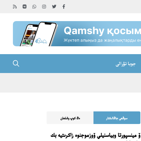
جوبا تۋرالى
سوڭعى جاڭالىقتار
ەڭ كوپ وقىلعان
ۆ مينسپورتا وبياسنيلي ۆوزموجنوە زاكرىتيە بك