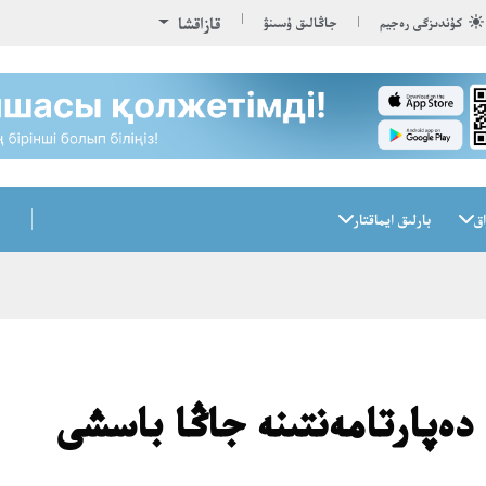
قازاقشا
كۇندىزگى رەجيم
جاڭالىق ۇسىنۋ
اق
بارلىق ايماقتار
دەپارتامەنتىنە جاڭا باسشى