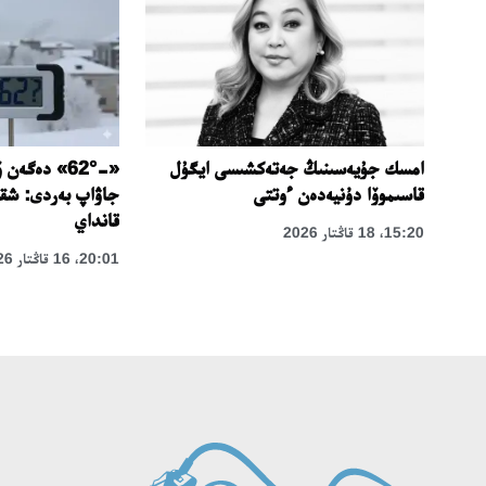
س
امسك جۇيەسىنىڭ جەتەكشىسى ايگۇل
«-62°» دەگە
قاسىموۆا دۇنيەدەن ءوتتى
جاۋاپ بەردى: شق
نىم
قانداي
15:20، 18 قاڭتار 2026
20:01، 16 قاڭتار 2026
سيا