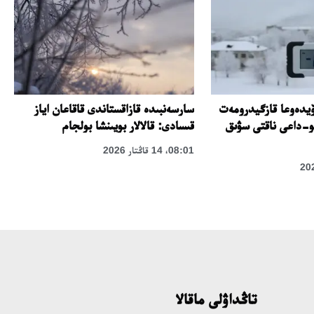
ن ۆيدەوعا قازگيدرومەت
سارسەنبىدە قازاقستاندى قاقاعان اياز
و-داعى ناقتى سۋىق
قىسادى: قالالار بويىنشا بولجام
08:01، 14 قاڭتار 2026
تاڭداۋلى ماقالا