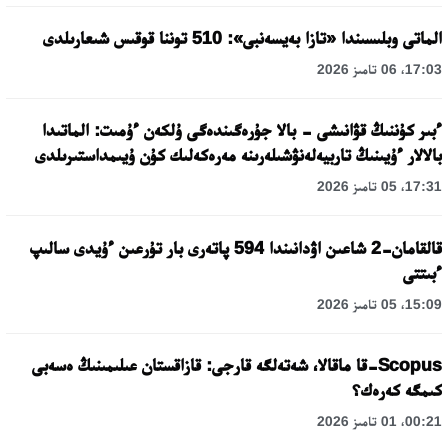
الماتى وبلىسىندا «تازا بەيسەنبى»: 510 توننا قوقىس شىعارىلدى
17:03، 06 تامىز 2026
ءبىر كۇننىڭ قۋانىشى - بالا جۇرەگىندەگى ۇلكەن ءۇمىت: الماتىدا
بالالار ءۇيىنىڭ تاربيەلەنۋشىلەرىنە مەرەكەلىك كۇن ۇيىمداستىرىلدى
17:31، 05 تامىز 2026
قالقامان-2 شاعىن اۋدانىندا 594 پاتەرى بار تۇرعىن ءۇيدى سالىپ
ءبىتتى
15:09، 05 تامىز 2026
Scopus-قا ماقالا، شەتەلگە قارجى: قازاقستان عىلىمىنىڭ ەسەبى
كىمگە كەرەك؟
00:21، 01 تامىز 2026