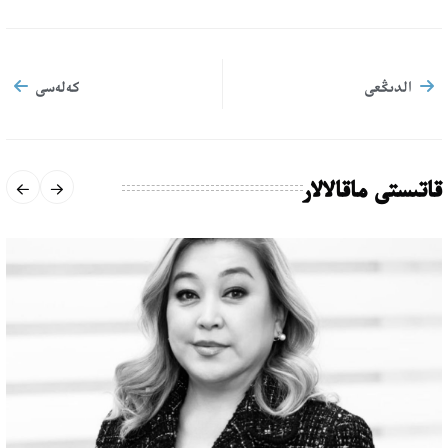
الدىڭعى
كەلەسى
قاتىستى ماقالالار