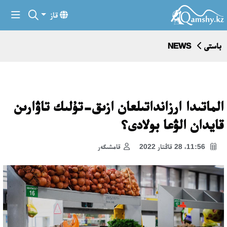
قاز
باستى
NEWS
الماتىدا ارزانداتىلعان ازىق-تۇلىك تاۋارىن
قايدان الۋعا بولادى؟
11:56، 28 قاڭتار 2022
قامشىگەر