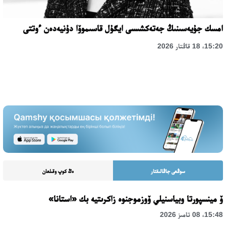
امسك جۇيەسىنىڭ جەتەكشىسى ايگۇل قاسىموۆا دۇنيەدەن ءوتتى
15:20، 18 قاڭتار 2026
سوڭعى جاڭالىقتار
ەڭ كوپ وقىلعان
ۆ مينسپورتا وبياسنيلي ۆوزموجنوە زاكرىتيە بك «استانا»
15:48، 08 تامىز 2026