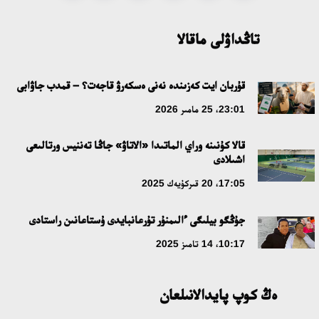
قازاق تىلىندەگى «قۇت» كونسەپتىسىنىڭ لينگۆومادەني سيپاتى
09:21، 21 شىلدە 2026
تاڭداۋلى ماقالا
ابايدىڭ ادام تاربيەسى تۋرالى كوزقاراستارىنىڭ وزەكتىلىگى
قۇربان ايت كەزىندە نەنى ەسكەرۋ قاجەت؟ – قمدب جاۋابى
18:59، 20 شىلدە 2026
23:01، 25 مامىر 2026
جاساندى ينتەللەكت: ادامزاتتىڭ كومەكشىسى مە، الدە باسەكەلەسى
قالا كۇنىنە وراي الماتىدا «الاتاۋ» جاڭا تەننيس ورتالىعى
مە؟
اشىلادى
18:16، 20 شىلدە 2026
17:05، 20 قىركۇيەك 2025
ۇلتتىق ءارحيۆتىڭ اشىلعانىنا 20 جىل: نەگىزگى جەتىستىكتەرى مەن
جۇڭگو بيلىگى ءالىمنۇر تۇرعانبايدى ۇستاعانىن راستادى
دامۋ باعىتى
10:17، 14 تامىز 2025
17:09، 20 شىلدە 2026
ەڭ كوپ پايدالانىلعان
مەملەكەت باسشىسى كوبەيتۇز كولىنىڭ جاي-كۇيىنە نازار اۋداردى