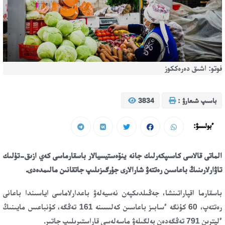
فوتو: اشىق دەرەككوز
باسىپ شىعارۋ :
3834
ءبولىسۋ:
الماتى قالاسى كاسىپكەرلىك جانە ينۆەستيسيالار باسقارماسى كەي ازىق-تۇلىك
تاۋارلارىنىڭ باعاسىن رەتتەۋ شارالارى جۇرگىزىلىپ جاتقانىن مالىمدەدى.
باسقارما اقپاراتىنشا، جەڭىلدىكپەن نەسيەلەۋ باعدارلاماسى اياسىندا باعانى
رەتتەپ، 60 كۇنگە ءسابىز باعاسىن كەلىسىنە 161 تەڭگە، كۇنباعىس مايىنىڭ
ءليترىن 791 تەڭگەدەن بەلگىلەۋ ماسەلەسى قاراستىرىلىپ جاتىر.