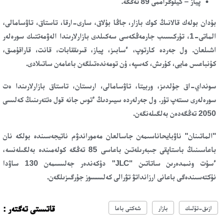
پياز – كيلوگراممى 89 تەڭگە.
بۇدان بولەك قالانىڭ كوك بازار، جاڭا بۇلاق، سارى-ارقا، تاستاق، تاۋسامالى،
الماتى-1، تۇركىسىب جارمەڭكەسى سەكىلدى بازارلارىندا الەۋمەتتىك سورەلەر
اشىلعان. ول جەردە كارتوپ، ءسابىز، پياز، قىرىققابات، قانت، قاراقۇمىق،
كۇنباعىس مايى، كۇرىش، كەسپە، ۇن تومەندەتىلگەن باعامەن ساتىلادى.
سونداي-اق جۇلدىز، وربيتا، تاۋسامالى، ارىستان، تاستاق بازارلارىندا ەت
سورەلەرى ىستەپ تۇر. ول جەرلەردە سيىردىڭ ءتوس جانە قول ەتتەرىنىڭ كەلىسى
2050 تەڭگەدەن بەلگىلەنگەن.
"الماتىنان" ناۋبايحاناسىمەن جاسالعان مەموراندۋم ناتيجەسىندە بولكە نان
باعاسىنىڭ باستاپقى جىبەرىلەتىن باعاسى 85 تەڭگە كولەمىندە بەلگىلەنسە،
ءسۇت ونىمدەرىن ساتاتىن "JLC" دۇكەندەر جەلىسىمەن 130 ساۋدا
نۇكتەسىندەگى باعانى ارزانداتۋ تۋرالى كەلىسسوز جۇرگىزىلگەن.
قاتىستى تەگتەر :
ازىق-تۇلىك
بازار
شەكتى باعا