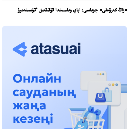
«زاڭ كەرۋەنى» جوباسى: اباي وبلىسىندا قۇقىقتىق ءتۇسىندىرۋ
جۇمىستارى جالعاسۋدا
17:31، 31 شىلدە 2026
حالىقارالىق «فورمۋلا-1 H2O» جارىسىن قونايەۆ قالاسىندا وتكىزۋ
جوسپارلانۋدا
13:13، 30 شىلدە 2026
اسحات اسىلبەكوۆ: كۇشتى بيلىككە كۇشتى تۇلعالار كەرەك!
12:01، 28 شىلدە 2026
ابزال دوستيار: دۋمان مۇحامەتكارىمدى الماتى تۇرمەسىنە اۋىستىرۋى
مۇمكىن
16:15، 27 شىلدە 2026