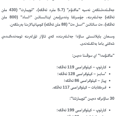
جەڭىلدەتىلگەن نەسيە "ماگنۋم" (5،7 ملرد تەڭگە)، "تويمارت" (430 ملن
تەڭگە) جەلىلەرىنە، جۇمىرتقا وندىرۋمەن اينالىساتىن "الساد" (800 ملن
تەڭگە)، ەت ساتاتىن "اسىل ەت" (88 ملن تەڭگە) كومپانيالارىنا بەرىلگەن.
وسىعان بايلانىستى ساۋدا جەلىلەرىندە كەي تاۋار تۇرلەرىنە تومەندەگىدەي
شەكتى باعا بەلگىلەندى.
"ماگنۋمدا" اي سوڭىنا دەيىن:
كارتوپ – كيلوگراممى 119 تەڭگە؛
ءسابىز – كيلوگراممى 128 تەڭگە؛
پياز – كيلوگراممى 86 تەڭگە؛
قىرىققابات – كيلوگراممى 117 تەڭگە.
30 ساۋىرگە دەيىن "تويمارتتا":
كارتوپ – كيلوگراممى 199 تەڭگە؛