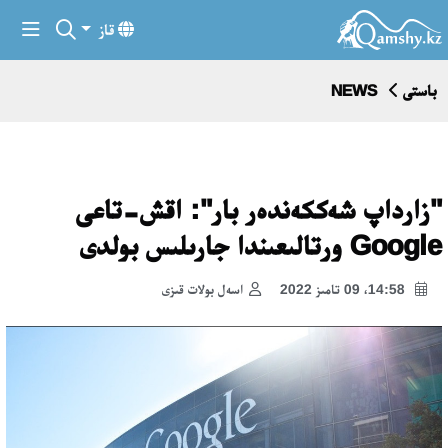
قاز
باستى
NEWS
"زارداپ شەككەندەر بار": اقش-تاعى
Google ورتالىعىندا جارىلىس بولدى
14:58، 09 تامىز 2022
اسەل بولات قىزى