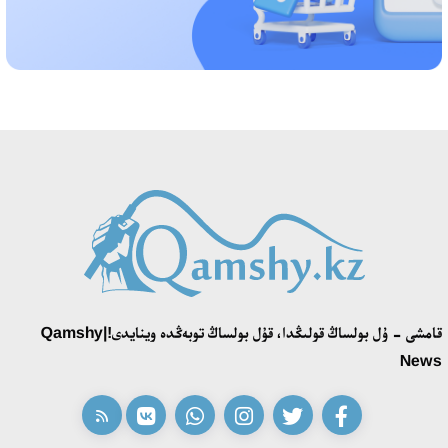
«تەكتىلەر تۋ كوتەرەدى» بايقاۋى ءوز جەڭىمپازدارىن انىقتادى
18:39، 23 شىلدە 2026
قونايەۆ قالاسىنىڭ اكىمى «سلاۆيان بازارى» بايقاۋىنىڭ جەڭىمپازى
اقەركە امالياتتى قابىلدادى
16:27، 23 شىلدە 2026
قازاق تىلىندەگى «قۇت» كونسەپتىسىنىڭ لينگۆومادەني سيپاتى
09:21، 21 شىلدە 2026
قامشى - ۇل بولساڭ قولىڭدا، قۇل بولساڭ توبەڭدە وينايدى!|Qamshy
ابايدىڭ ادام تاربيەسى تۋرالى كوزقاراستارىنىڭ وزەكتىلىگى
News
18:59، 20 شىلدە 2026
جاساندى ينتەللەكت: ادامزاتتىڭ كومەكشىسى مە، الدە باسەكەلەسى