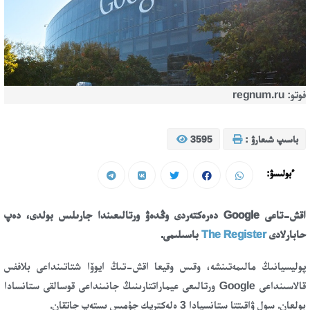
فوتو: regnum.ru
باسىپ شىعارۋ :
3595
ءبولىسۋ:
اقش-تاعى
Google دەرەكتەردى وڭدەۋ ورتالىعىندا جارىلىس بولدى، دەپ
حابارلادى
The Register
باسىلىمى.
پوليسيانىڭ مالىمەتىنشە، وقىس وقيعا اقش-تىڭ ايوۆا شتاتىنداعى بلاففس
قالاسىنداعى Google ورتالىعى عيماراتتارىنىڭ جانىنداعى قوسالقى ستانسادا
بولعان. سول ۋاقىتتا ستانسيادا 3 ەلەكتريك جۇمىس ىستەپ جاتقان.