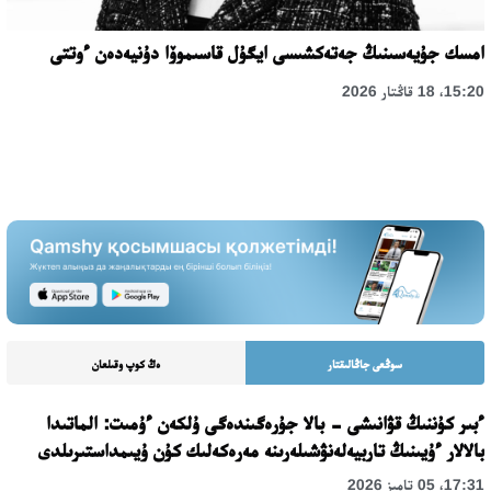
امسك جۇيەسىنىڭ جەتەكشىسى ايگۇل قاسىموۆا دۇنيەدەن ءوتتى
15:20، 18 قاڭتار 2026
سوڭعى جاڭالىقتار
ەڭ كوپ وقىلعان
ءبىر كۇننىڭ قۋانىشى - بالا جۇرەگىندەگى ۇلكەن ءۇمىت: الماتىدا
بالالار ءۇيىنىڭ تاربيەلەنۋشىلەرىنە مەرەكەلىك كۇن ۇيىمداستىرىلدى
17:31، 05 تامىز 2026