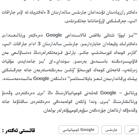
ەلەكتر رازريادىنان تۋىنداعان جارىلىس سالدارىنان 3 ەلەكتريك تە اۋىر جاراقات
الىپ، جەرگىلىكتى اۋرۋحاناعا جەتكىزىلدى.
"ءبىز ايوۆا شتاتى بلاففس قالاسىنداعى Google دەرەكتەر ورتالىعىندا،ى
ەلەكترلىك وقيعادان حاباردارمىز. جارىلىس سالدارىنان 3 ادام جاراقات الىپ،
ءقازىر كومەك كورسەتىلىپ جاتىر.
بارلىق قىزمەتكەرلەردىڭ دەنساۋلىعى مەن
قاۋىپسىزدىگىنە باسىمدىق بەرەمىز. سونداي-اق ءبىز جاعدايدى مۇقيات
زەرتتەپ، قاجەتتى كومەك كورسەتۋ ءۇشىن سەرىكتەستەرمەن جانە جەرگىلىكتى
بيلىك ورگاندارىمەن تىعىز بايلانىستامىز" دەلىنگەن Google مالىمدەمەسىندە.
ورتالىق – Google كەشەنى كومپانيالارىنىڭ ەڭ ءىرى دەرەكتەردى وڭدەۋ
ورتالىقتارىنىڭ ءبىرى. وندا ۇلكەن كولەمدەگى دەرەكتەردى ساقتاۋعا جانە
وڭدەۋگە ارنالعان جۇزدەگەن سۋپەركومپيۋتەرلەر بولعان.
قاتىستى تەگتەر :
اقش
جارىلىس
Google كومپانياسى