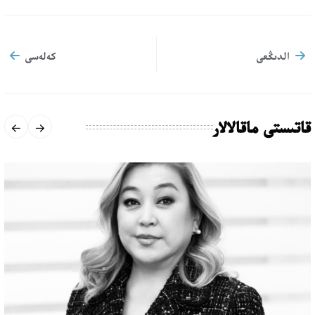
الدىڭعى
كەلەسى
قاتىستى ماقالالار