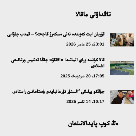
مە؟
تاڭداۋلى ماقالا
18:16، 20 شىلدە 2026
ۇلتتىق ءارحيۆتىڭ اشىلعانىنا 20 جىل: نەگىزگى جەتىستىكتەرى مەن
قۇربان ايت كەزىندە نەنى ەسكەرۋ قاجەت؟ – قمدب جاۋابى
دامۋ باعىتى
23:01، 25 مامىر 2026
17:09، 20 شىلدە 2026
قالا كۇنىنە وراي الماتىدا «الاتاۋ» جاڭا تەننيس ورتالىعى
اشىلادى
مەملەكەت باسشىسى كوبەيتۇز كولىنىڭ جاي-كۇيىنە نازار اۋداردى
17:05، 20 قىركۇيەك 2025
18:22، 17 شىلدە 2026
جۇڭگو بيلىگى ءالىمنۇر تۇرعانبايدى ۇستاعانىن راستادى
التىن وردا تاريحىن وقىتۋدىڭ يننوۆاسيالىق تاسىلدەرى ەنگىزىلەدى
10:17، 14 تامىز 2025
10:28، 15 شىلدە 2026
ەڭ كوپ پايدالانىلعان
قازاقستان ۇقك: ۋاقىت سىن-قاتەرلەرى جانە ۇلتتىق مۇددەنى قورعاۋ
17:49، 13 شىلدە 2026