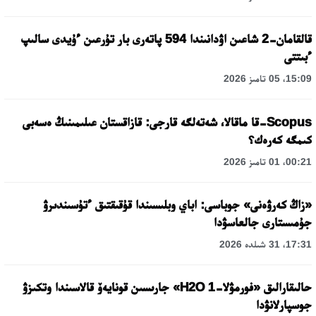
قالقامان-2 شاعىن اۋدانىندا 594 پاتەرى بار تۇرعىن ءۇيدى سالىپ
ءبىتتى
15:09، 05 تامىز 2026
Scopus-قا ماقالا، شەتەلگە قارجى: قازاقستان عىلىمىنىڭ ەسەبى
كىمگە كەرەك؟
00:21، 01 تامىز 2026
«زاڭ كەرۋەنى» جوباسى: اباي وبلىسىندا قۇقىقتىق ءتۇسىندىرۋ
جۇمىستارى جالعاسۋدا
17:31، 31 شىلدە 2026
حالىقارالىق «فورمۋلا-1 H2O» جارىسىن قونايەۆ قالاسىندا وتكىزۋ
جوسپارلانۋدا