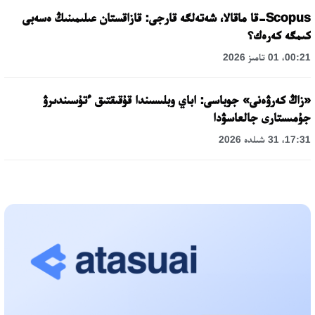
Scopus-قا ماقالا، شەتەلگە قارجى: قازاقستان عىلىمىنىڭ ەسەبى
كىمگە كەرەك؟
00:21، 01 تامىز 2026
«زاڭ كەرۋەنى» جوباسى: اباي وبلىسىندا قۇقىقتىق ءتۇسىندىرۋ
جۇمىستارى جالعاسۋدا
17:31، 31 شىلدە 2026
حالىقارالىق «فورمۋلا-1 H2O» جارىسىن قونايەۆ قالاسىندا وتكىزۋ
جوسپارلانۋدا
13:13، 30 شىلدە 2026
اسحات اسىلبەكوۆ: كۇشتى بيلىككە كۇشتى تۇلعالار كەرەك!
12:01، 28 شىلدە 2026