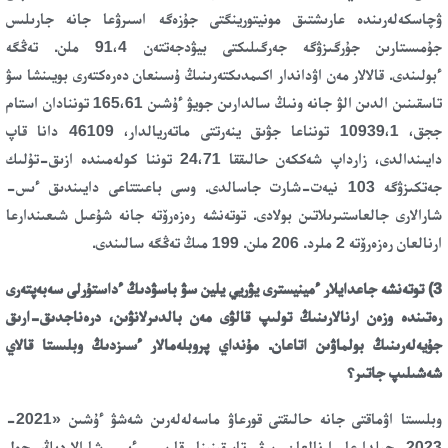
ۋچاسكەلەرىندە عارىشتىق مونيتورينگتى جۇزەگە اسىرۋعا جانە جارىلىس
جۇمىستارىن جۇرگىزۋگە جەرگىلىكتى بيۋدجەتتەن 91،4 ملن. تەڭگە
ءبولىندى. قالالار مەن اۋداندار اكىمدىكتەرىنىڭ ۇسىنعان دەرەكتەرى بويىنشا سۋ
تاسقىنىن الدىن الۋ جانە ونىڭ سالدارىن جويۋ ءۇشىن 165،61 توننادان استام
ججق، 10939،1 تونناعا جۋىق ينەرتتى ماتەريالدار، 46109 دانا قاپ
دايىندالدى، زارداپ شەككەن حالىققا 24،71 توننا كولەمىندە ازىق-تۇلىك
جەتكىزۋگە 103 نيەت-شارت جاسالدى. وسى باعىتتاعى دايىندىق ءىس-
شارالارى جالعاستىرىلاتىن بولادى. توتەنشە رەزەرۆتە جانە شۇعىل شىعىندارعا
ارنالعان رەزەرۆتە 2 ملرد. 206 ملن. 199 مىڭ تەڭگە سالىندى.
3) توتەنشە جاعدايلار ءمينيسترى يۋريي يلين سۋ باسۋدىڭ ءداستۇرلى سەبەپتەرى
رەتىندە وزەن ارنالارىنىڭ تولىپ قالۋى مەن بالدىرلانۋىن، درەناجدىق-ارىق
جۇيەلەرىنىڭ بولماۋىن اتاعان. مۇنداي پروبلەمالار ءسىزدىڭ وبلىستا قالاي
شەشىلىپ جاتىر؟
وبلىستا اۋماقتى جانە حالىقتى قورعاۋ ماسەلەلەرىن شەشۋ ءۇشىن «2021-
2023 جىلدارعا ارنالعان سۋ تاسقىنىنا قارسى ءىس-شارالاردىڭ جول