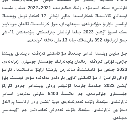
كارتاسى» ىسكە اسىرىلۋدا، ونىڭ شەڭبەرىندە 2021-2022 جىلدار ىشىندە
قوستاناي قالاسىنىڭ شەكاراسىندا جالپى اۋدانى 17 گەكتار توبىل وزەنىنىڭ
ارناسىن تازارتۋ جۇرگىزىلدى. سونداي-اق، جول كارتاسىنىڭ قالعان جوبالارىن
ىسكە اسىرۋ ءۇشىن 2023 جىلعا ارنالعان جەرگىلىكتى بيۋدجەتتەن 1ء-شى
جسق ازىرلەۋگە 392 ملن.تەڭگە جانە 13 ملن. تەڭگە ءبولىندى.
جىل سايىن وبلىستا الداعى جىلدىڭ سۋ تاسقىنى كەزەڭىنە دايىندىق بويىنشا
جازعى-كۇزگى كەزەڭگە ارنالعان ينجەنەرلىك جۇمىستار جوسپارى ازىرلەنەدى.
2023 جىلعى سۋ تاسقىنىنىڭ سالدارىن بارىنشا ازايتۋ ماقساتىندا، قاراسۋ
اۋدانى قارامىرزا ا. سۋ تاسقىنى ءقاۋپى بار ەلدى مەكەندە سۋدى قوسىمشا بۇرۋ
ءۇشىن 2022 جىلدىڭ جازىندا تۇنتۇگىر وزەنى بويىنداعى جەردى تازارتۋ
جۇمىستارى جۇرگىزىلدى. جەر بەتىنىڭ 5400 شارشى مەتردەن استامى
تازارتىلدى، سۋدىڭ وتۋىنە كەدەرگىلەردى جويۋ ءۇشىن وزەن ارناسىنا پاراللەل
ەستۋاريي تازارتىلدى، سۋدىڭ وتۋىنە كەدەرگى كەلتىرەتىن جەر ءۇيىندىسى
جويىلدى.