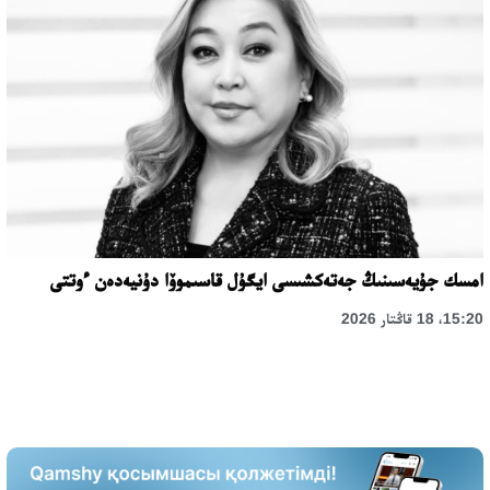
امسك جۇيەسىنىڭ جەتەكشىسى ايگۇل قاسىموۆا دۇنيەدەن ءوتتى
15:20، 18 قاڭتار 2026