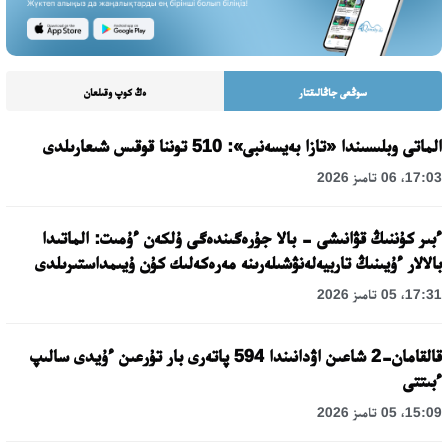
سوڭعى جاڭالىقتار
ەڭ كوپ وقىلعان
الماتى وبلىسىندا «تازا بەيسەنبى»: 510 توننا قوقىس شىعارىلدى
17:03، 06 تامىز 2026
ءبىر كۇننىڭ قۋانىشى - بالا جۇرەگىندەگى ۇلكەن ءۇمىت: الماتىدا
بالالار ءۇيىنىڭ تاربيەلەنۋشىلەرىنە مەرەكەلىك كۇن ۇيىمداستىرىلدى
17:31، 05 تامىز 2026
قالقامان-2 شاعىن اۋدانىندا 594 پاتەرى بار تۇرعىن ءۇيدى سالىپ
ءبىتتى
15:09، 05 تامىز 2026