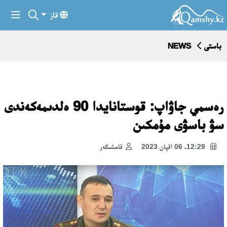
قاز
باستى
NEWS
رەسمي جاۋاپ: قوستانايدا 90 ەلدىمەكەندى
سۋ باسۋى مۇمكىن
12:29، 06 اقپان 2023
قامشىگەر