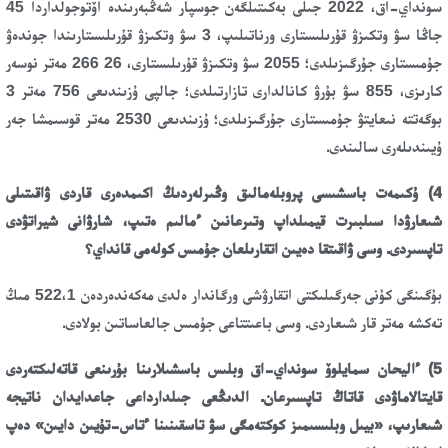
سونداي-اق، 2022 جىلى بەكىتىلگەن جوسپار شەڭبەرىندە اۆتوجولداردا 45
جاڭا سۋ وتكىزۋ قۇرىلىستارى ورناتىلىپ، 3 سۋ وتكىزۋ قۇرىلىستارىندا جوندەۋ
جۇمىستارى جۇرگىزىلدى؛ 2055 سۋ وتكىزۋ قۇرىلىستارى، 26 266 مەتر نوسەر
كارىزى، 855 سۋ بۇرۋ كانالدارى تازارتىلدى؛ جالپى ۇزىندىعى 756 مەتر 3
بوگەتتە نىعايتۋ جۇمىستارى جۇرگىزىلدى؛ ۇزىندىعى 2530 مەتر قوسىمشا جەر
ۇيىندىلەرى سالىندى.
4) ۇكىمەت باسشىسى پروبلەمالىق وڭىرلەردىڭ اكىمدەرى قاردى ۋاقىتىلى
شىعارۋدا سىلبىرت قيمىلداپ وتىرعانىن ءمالىم ەتىپ، شارۋانى شيراتۋدى
تاپسىردى. وسى ۋاقىتقا دەيىن اتقارىلعان جۇمىس كولەمى قانداي؟
بۇگىنگى كۇنى جەرگىلىكتى اتقارۋشى ورگاندار ەلدى مەكەندەردەن 522،1 مىڭ
تەكشە مەتر قار شىعاردى. وسى باعىتتاعى جۇمىس جالعاساتىن بولادى.
5) ءاليحان سمايلوۆ سونداي-اق وبلىس باسشىلارىنا بۇرىنعى قاتەلىكتەردى
قايتالاماۋدى قاتاڭ تاپسىرعان. الدىڭعى جىلدارداعى جاعدايدان ناتيجە
شىعارىپ، «بيىل وبلىسىمىز كوكتەمگى سۋ تاسقىنىنا ءتاس-تۇيىن دايىن» دەپ