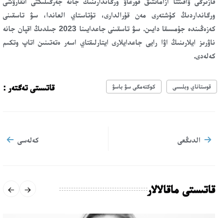
قازىرگى ۋاقىتتا ازاماتتىق قورعاۋ ورگاندارىنىڭ جانە جەرگىلىكتى اتقارۋشى
ورگانداردىڭ كۇشتەرى مەن قۇرالدارى، تۇتاستاي العاندا، سۋ تاسقىنى
كەزەڭىندە جۇمىسقا دايىن. سۋ تاسقىنى جاعدايىنا 2023 جىلدىڭ اقپان جانە
ناۋرىز ايلارىنىڭ اۋا رايى جاعدايلارى ايتارلىقتاي اسەر ەتەتىنىن اتاپ وتكىم
كەلەدى.
قاتىستى تەگتەر :
قوستاناي وبلىسى
كوكتەمگى سۋ باسۋ
الدىڭعى
كەلەسى
قاتىستى ماقالالار