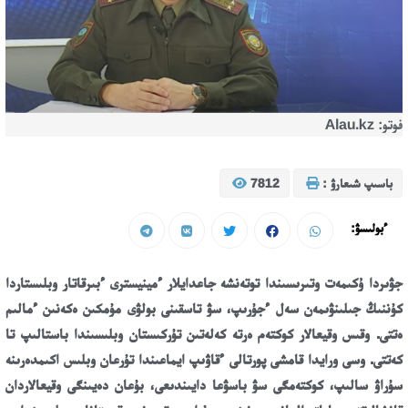
فوتو: Alau.kz
باسىپ شىعارۋ :
7812
ءبولىسۋ:
جۋىردا ۇكىمەت وتىرىسىندا توتەنشە جاعدايلار ءمينيسترى ءبىرقاتار
وبلىستاردا
كۇننىڭ جىلىنۋىمەن
سەل ءجۇرىپ، سۋ تاسقىنى بولۋى مۇمكىن ەكەنىن ءمالىم
ەتتى. وقىس وقيعالار كوكتەم ەرتە كەلەتىن تۇركىستان وبلىسىندا باستالىپ تا
كەتتى. وسى ورايدا قامشى پورتالى ءقاۋىپ ايماعىندا تۇرعان وبلىس اكىمدەرىنە
سۇراۋ سالىپ، كوكتەمگى سۋ باسۋعا دايىندىعى، بۇعان دەيىنگى وقيعالاردان