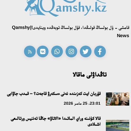
اقەركە امالياتتى قابىلدادى
16:27، 23 شىلدە 2026
قامشى - ۇل بولساڭ قولىڭدا، قۇل بولساڭ توبەڭدە وينايدى!|Qamshy
قازاق تىلىندەگى «قۇت» كونسەپتىسىنىڭ لينگۆومادەني سيپاتى
News
09:21، 21 شىلدە 2026
ابايدىڭ ادام تاربيەسى تۋرالى كوزقاراستارىنىڭ وزەكتىلىگى
18:59، 20 شىلدە 2026
تاڭداۋلى ماقالا
جاساندى ينتەللەكت: ادامزاتتىڭ كومەكشىسى مە، الدە باسەكەلەسى
مە؟
قۇربان ايت كەزىندە نەنى ەسكەرۋ قاجەت؟ – قمدب جاۋابى
18:16، 20 شىلدە 2026
23:01، 25 مامىر 2026
قالا كۇنىنە وراي الماتىدا «الاتاۋ» جاڭا تەننيس ورتالىعى
ۇلتتىق ءارحيۆتىڭ اشىلعانىنا 20 جىل: نەگىزگى جەتىستىكتەرى مەن
اشىلادى
دامۋ باعىتى