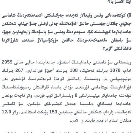
ايتا الاسىز با؟
6) كوكتەمدەگى وقىس وقيعالار كەزىندە جەرگىلىكتى اكىمدىكتەردىڭ شاماسى
جەتپەي جاتقان جۇمىستى حالىق الەۋمەتتىك جەلى ارقىلى جىلۋ جيناپ شەشكەن
جاعدايلارعا كوپشىلىك كۋا. سىزدەردىڭ وبلىس سۋ باسۋدىڭ زارداپتارىن جويۋ،
سۋ باسقان ەلدىمەكەندەردىڭ حالقىن ەۆوكۋاسيالاۋ سىندى شارۋالارعا
قانشالىقتى ءازىر؟
وبلىستاعى سۋ تاسقىنى جاعدايىنىڭ اسقىنۋى جاعدايىندا جالپى سانى 2959
ادام، 1078 بىرلىك تەحنيكا، 108 بىرلىك ءجۇزۋ قۇرالدارى، 267 بىرلىك
موتوپومپاسى بار وبلىستىڭ ازاماتتىق قورعاۋ قىزمەتتەرىنىڭ كۇشتەرى مەن
قۇرالدارىنىڭ توپتاماسى قۇرىلدى. بۇدان باسقا، قازاقستان رەسپۋبليكاسىنىڭ
توتەنشە جاعدايلار مينيسترلىگى 8 وبلىسارالىق توپ قۇردى، ولار قاجەت بولعان
جاعدايدا قوستاناي وبلىسىنا جەدەل كوشىرىلۋى مۇمكىن. سۋ تاسقىنى
كەزەڭىندە زارداپ شەككەن حالىقتى جينايتىن 153 پۋنكت انىقتالدى، ولار 12،0
مىڭنان استام ادامدى قابىلداي الادى.