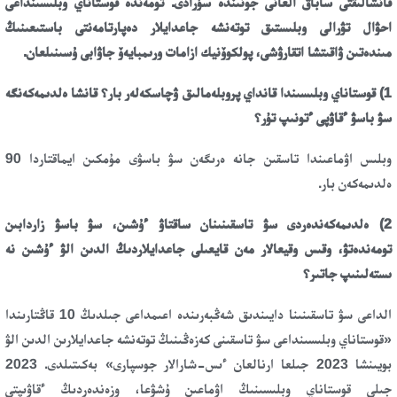
قانشالىقتى ساباق العانى جونىندە سۇرادى. تومەندە
قوستاناي وبلىسىنداعى
احۋال تۋرالى وبلىستىق توتەنشە
جاعدايلار دەپارتامەنتى
باستىعىنىڭ
مىندەتىن
ۋاقىتشا اتقارۋشى،
پولكوۆنيك ازامات ورىمبايەۆ جاۋابى ۇسىنىلعان.
1) قوستاناي وبلىسىندا قانداي پروبلەمالىق ۋچاسكەلەر بار؟ قانشا ەلدىمەكەنگە
سۋ باسۋ ءقاۋپى ءتونىپ تۇر؟
وبلىس اۋماعىندا تاسقىن جانە ەرىگەن سۋ باسۋى مۇمكىن ايماقتاردا 90
ەلدىمەكەن بار.
2) ەلدىمەكەندەردى سۋ تاسقىنىنان ساقتاۋ ءۇشىن، سۋ باسۋ زاردابىن
تومەندەتۋ، وقىس وقيعالار مەن قايعىلى جاعدايلاردىڭ الدىن الۋ ءۇشىن نە
ىستەلىنىپ جاتىر؟
الداعى سۋ تاسقىنىنا دايىندىق شەڭبەرىندە اعىمداعى جىلدىڭ 10 قاڭتارىندا
«قوستاناي وبلىسىنداعى سۋ تاسقىنى كەزەڭىنىڭ توتەنشە جاعدايلارىن الدىن الۋ
بويىنشا 2023 جىلعا ارنالعان ءىس-شارالار جوسپارى» بەكىتىلدى. 2023
جىلى قوستاناي وبلىسىنىڭ اۋماعىن ۇشۋعا، وزەندەردىڭ ءقاۋىپتى