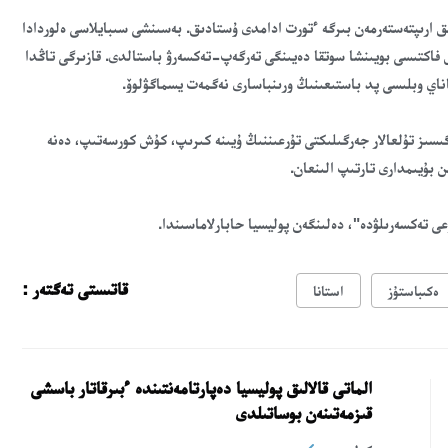
لىق ارىپتەستەرمەن بىرگە ءتورت ادامدى ۇستادىق. بەسىنشى سىبايلاسى ەلوردادا
ل فاكتىسى بويىنشا سوتقا دەيىنگى تەرگەپ-تەكسەرۋ باستالدى. قازىرگى تاڭدا
اناي وبلىسى پد باستىعىنىڭ ورىنباسارى نەگمەت يسماگۋلوۆ.
لگىسىز تۇلعالار جەرگىلىكتى تۇرعىننىڭ ۇيىنە كىرىپ، كۇش كورسەتىپ، دەنە
 تەكسەرىلۋدە"، دەلىنگەن پوليسيا حابارلاماسىندا.
قاتىستى تەگتەر :
ەكىباستۇز
استانا
الماتى قالالىق پوليسيا دەپارتامەنتىندە ءبىرقاتار باسشى
قىزمەتىنەن بوساتىلدى