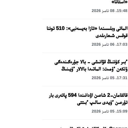
«استانا»
15:48، 08 تامىز 2026
الماتى وبلىسىندا «تازا بەيسەنبى»: 510 توننا
قوقىس شىعارىلدى
17:03، 06 تامىز 2026
ءبىر كۇننىڭ قۋانىشى - بالا جۇرەگىندەگى
ۇلكەن ءۇمىت: الماتىدا بالالار ءۇيىنىڭ
تاربيەلەنۋشىلەرىنە مەرەكەلىك كۇن
17:31، 05 تامىز 2026
ۇيىمداستىرىلدى
قالقامان-2 شاعىن اۋدانىندا 594 پاتەرى بار
تۇرعىن ءۇيدى سالىپ ءبىتتى
15:09، 05 تامىز 2026