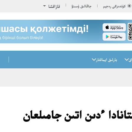
قازاقشا
كۇندىزگى رەجيم
جاڭالىق ۇسىنۋ
اق
بارلىق ايماقتار
تانادا ءدىن اتىن جامىلعان