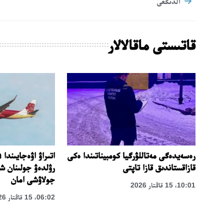
الدىڭعى
قاتىستى ماقالالار
ىندى:
رەسەيدەگى مەتاللۋرگيا كومبيناتىندا ەكى
قازاقستاندىق قازا تاپتى
جولاۋشى امان
10:01، 15 قاڭتار 2026
06:02، 15 قاڭتار 2026