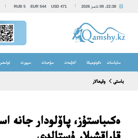
22:38، 08 تامىز 2026
471
USD
544
EUR
5
RUB
ساياسات
ەكونوميكا
الەۋمەت
سۇحبات
سپورت
تولىعىر
باستى
وقيعالار
ەكىباستۇز، پاۆلودار جانە اس
قاراقشىلار ۇستالدى