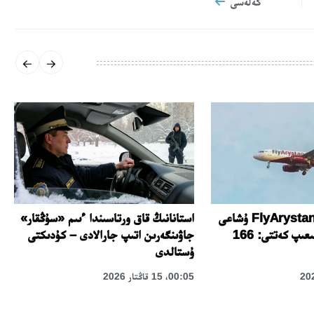
كەلەسى
اتىراۋ اۋەجايىندا FlyArystan ۇشاعى
استانانىڭ قاق ورتاسىندا ءىىم «سۇڭقار»
رۋلدەۋ جولىنان شىعىپ كەتتى: 166
جاۋىنگەرىن اتىپ جارالادى – كۇدىكتى
ۇستالدى
00:05، 15 قاڭتار 2026