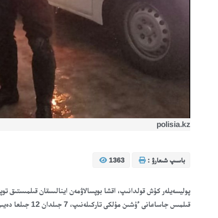
polisia.kz
باسىپ شىعارۋ :
1363
پوليسەيلەر كۇش قولدانىپ، اقشا بوپسالاۋمەن اينالىسقان قىلمىستىق توپت
قىلمىس جاساعانى ءۇشىن مۇلكى تاركىلەنىپ، 7 جىلدان 12 جىلعا دەيىن باس بوستاندىعىنان ايىرۋ جازاسى ءتونىپ تۇر.