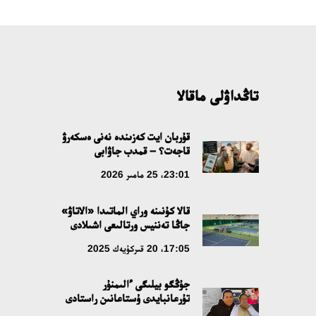
تاڭداۋلى ماقالا
قۇربان ايت كەزىندە نەنى ەسكەرۋ
قاجەت؟ – قمدب جاۋابى
23:01، 25 مامىر 2026
قالا كۇنىنە وراي الماتىدا «الاتاۋ»
جاڭا تەننيس ورتالىعى اشىلادى
17:05، 20 قىركۇيەك 2025
جۇڭگو بيلىگى ءالىمنۇر
تۇرعانبايدى ۇستاعانىن راستادى