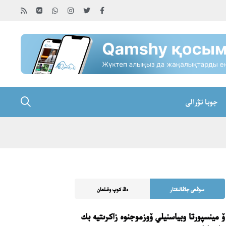
جوبا تۋرالى
سوڭعى جاڭالىقتار
ەڭ كوپ وقىلعان
ۆ مينسپورتا وبياسنيلي ۆوزموجنوە زاكرىتيە بك