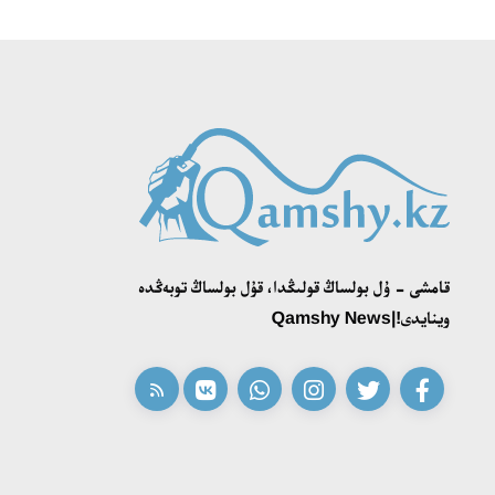
قامشى - ۇل بولساڭ قولىڭدا، قۇل بولساڭ توبەڭدە
وينايدى!|Qamshy News