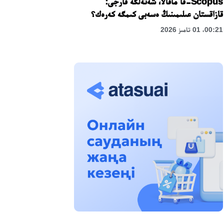
Scopus-قا ماقالا، شەتەلگە قارجى:
قازاقستان عىلىمىنىڭ ەسەبى كىمگە كەرەك؟
00:21، 01 تامىز 2026
«زاڭ كەرۋەنى» جوباسى: اباي وبلىسىندا
قۇقىقتىق ءتۇسىندىرۋ جۇمىستارى جالعاسۋدا
17:31، 31 شىلدە 2026
حالىقارالىق «فورمۋلا-1 H2O» جارىسىن
قونايەۆ قالاسىندا وتكىزۋ جوسپارلانۋدا
13:13، 30 شىلدە 2026
اسحات اسىلبەكوۆ: كۇشتى بيلىككە كۇشتى
تۇلعالار كەرەك!
12:01، 28 شىلدە 2026