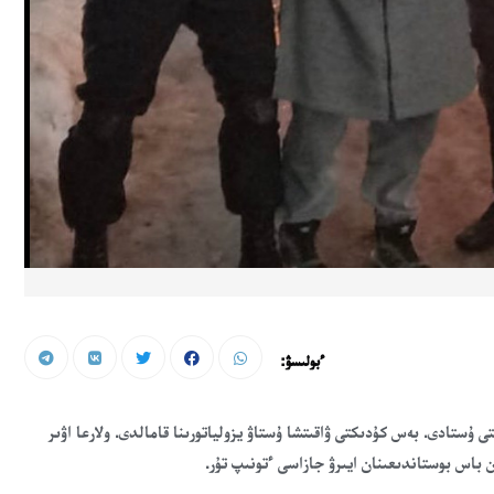
ءبولىسۋ:
ى ۇستادى. بەس كۇدىكتى ۋاقىتشا ۇستاۋ يزولياتورىنا قامالدى. ولارعا اۋىر