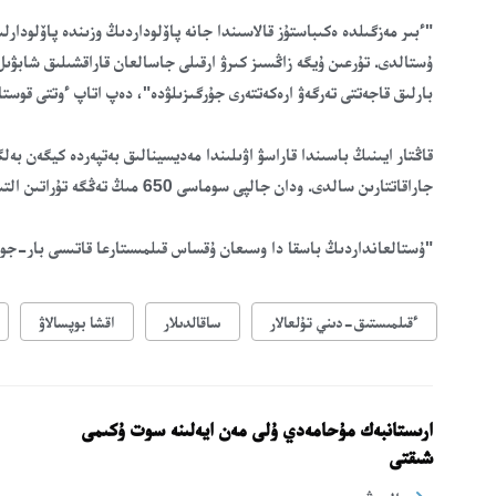
"ءبىر مەزگىلدە ەكىباستۇز قالاسىندا جانە پاۆلوداردىڭ وزىندە پاۆلودار
ۇستالدى. تۇرعىن ۇيگە زاڭسىز كىرۋ ارقىلى جاسالعان قاراقشىلىق شابۋى
بارلىق قاجەتتى تەرگەۋ ارەكەتتەرى جۇرگىزىلۋدە"، دەپ اتاپ ءوتتى قوست
قاڭتار ايىنىڭ باسىندا قاراسۋ اۋىلىندا مەديسينالىق بەتپەردە كيگەن بە
جاراقاتتارىن سالدى. ودان جالپى سوماسى 650 مىڭ تەڭگە تۇراتىن التىن بۇيىمدارى تارتىپ الىنعان.
"ۇستالعانداردىڭ باسقا دا وسىعان ۇقساس قىلمىستارعا قاتىسى بار-جوعى
ءقىلمىستىق-دىني تۇلعالار
ساقالدىلار
اقشا بوپسالاۋ
ارىستانبەك مۇحامەدي ۇلى مەن ايەلىنە سوت ۇكىمى
شىقتى