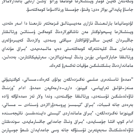
وتكەننەن كەيىن قۇمار ويىنشىلارعا قوعامعا ورالۋ ءۇشىن ارنايى باعدارلامالار
جاساۋ پايدالى بولار ەدى: وقىتۋ، جۇمىسقا ورنالاسۋعا كومەكتەسۋ.
لۋدومانياعا بارلىعىنىڭ نازارى مەديسينالىق قىزمەتتەر نارىعىنا دا اسەر ەتەدى.
ويىنشىلارعا پسيحولوگتار مەن ناشاقورلاردىڭ كومەگىن ۇسىناتىن ورتالىقتار
جاڭبىردان كەيىن ساڭىراۋقۇلاقتار سياقتى وسەدى. ولاردىڭ كەيبىرەۋلەرى
ونداعان مىڭ كليەنتتەرگە كومەكتەستى دەپ مالىمدەيدى. ءبىراق مۇنداي
ورتالىققا حابارلاسپاس بۇرىن ونىڭ ليسەنزيالارىن، سەرتيفيكاتتارىن، بەدەلىن،
مامانداردىڭ بىلىكتىلىگىن مۇقيات تەكسەرۋ كەرەك.
"ەمدەۋ تاسىلدەرى عىلىمي نەگىزدەلگەن بولۋى كەرەك-مىسالى، كوگنيتيۆتى
مىنەز-قۇلىق تەراپياسى، گيپنوز، دارى-دارمەكپەن ەمدەۋ. ادام ءوزىنىڭ
تاۋەلدىلىگىن تۇسىنەدى، ورتالىققا جۇگىنەدى، وندا ولار تەز ەمدەلۋگە ۋادە
بەرەدى جانە قىمبات، ءبىراق ءتيىمسىز پروسەدۋرالاردى ۇسىنادى — مىسالى،
گيپنوزعا نەگىزدەلگەن، ءبىراق مامانداردى ءتيىستى دايىندىقسىز. ناتيجەسىندە
ادام كوپ اقشا جۇمسايدى، ءبىراق ونىڭ جاعدايى جاقسارمايدى. سوندىقتان
تاۋەلدىلىكتىڭ سەبەپتەرىن تۇسىنۋگە جانە وسى جاعدايدان شىعۋ جوسپارىن