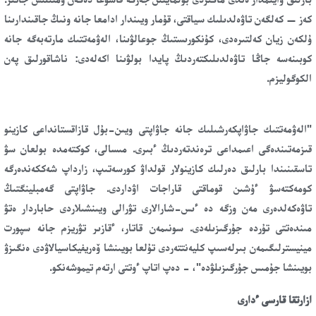
كەز — كەلگەن تاۋەلدىلىك سياقتى، قۇمار ويىندار ادامعا جانە ونىڭ جاقىندارىنا
ۇلكەن زيان كەلتىرەدى، كۇنكورىستىڭ جوعالۋىنا، الەۋمەتتىك مارتەبەگە جانە
كوبىنەسە جاڭا تاۋەلدىلىكتەردىڭ پايدا بولۋىنا اكەلەدى: ناشاقورلىق پەن
الكوگوليزم.
"الەۋمەتتىك جاۋاپكەرشىلىك جانە جاۋاپتى ويىن-بۇل قازاقستانداعى كازينو
قىزمەتىندەگى اعىمداعى ترەندتەردىڭ ءبىرى. مىسالى، كوكتەمدە بولعان سۋ
تاسقىنىندا بارلىق دەرلىك كازينولار قولداۋ كورسەتىپ، زارداپ شەككەندەرگە
كومەكتەسۋ ءۇشىن قوماقتى قاراجات اۋداردى. جاۋاپتى گەمبلينگتىڭ
تاۋەكەلدەرى مەن وزگە دە ءىس-شارالارى تۋرالى ويىنشىلاردى حاباردار ەتۋ
مىندەتتى تۇردە جۇرگىزىلەدى. سونىمەن قاتار، ءقازىر تۋريزم جانە سپورت
مينيسترلىگىمەن بىرلەسىپ كليەنتتەردى تۇلعا بويىنشا ۆەريفيكاسيالاۋدى ەنگىزۋ
بويىنشا جۇمىس جۇرگىزىلۋدە"، - دەپ اتاپ ءوتتى ارتەم تيموشەنكو.
ازارتقا قارسى ءدارى