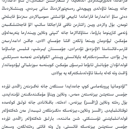
قاراعاندا ەندورفيندەردى الدەقايدا از شىعاراتىنىن انىقتادى،ال ساۋ ادامداردا
جانە ويىنعا تاۋەلدى وپيويدتى رەسەپتورلاردىڭ سانى بىردەي. ويىنشىلاردىڭ
دەنى ساۋ ادامدارعا قاراعاندا تابيعي قۋانىشتى ەموسيالاردى سەزىنۋ قابىلەتى
تومەن. بۇل ولاردى ويىن زاتتارىن ناقتى قاراجاتقا ساتىپ الۋ قاجەتتىلىگىمەن
ۇنەمى كازينوعا بارۋعا، ستاۆكالارعا جانە ءتىپتى ونلاين ويىندارعا يتەرمەلەۋى
مۇمكىن. ليۋدومان ويىنعا ۇلكەن اقشا جۇمساي الادى، جاقىن ادامدارىمەن
قارىم-قاتىناستا الاۋىزدىق تۋدىرادى، جۇمىسىنان ايىرىلىپ، قىلمىس جاساۋعا
بەل بۋادى. ساتسىزدىكتەرگە بايلانىستى ويىنشى الكوگولدى نەمەسە ەسىرتكىنى
قولدانۋدان جۇبانىش تابۋعا تىرىسۋى مۇمكىن. كوبىنەسە سوزىلمالى ليۋدوماندار
ۋاقىت وتە كەلە باسقا تاۋەلدىلىكتەرگە يە بولادى.
"لۋدومانيا پروبلەماسى كوپ جاعدايدا ىسىنگەن جانە نەگىزىنەن زاڭدى تۇردە
جۇمىس ىستەيتىن بيزنەستەن ەمەس، ونلاين ويناۋ مۇمكىندىگىنەن تۋىندايدى.
بۇل رەتتە ونلاين (زاڭسىز) بيزنەس، ادەتتە، باقىلانادى جانە تولىق كولەمدە
توقتاتىلمايدى. زاڭسىز ونلاين-بيزنەسكە ەنگىزىلگەن تىيىمدار مەن شەكتەۋلەر
قولدانىلمايتىنى تۇسىنىكتى. شىن مانىندە، بارلىق شەكتەۋلەر زاڭدى تۇردە
جۇمىس ىستەيتىن بيزنەسكە قاتىستى، ول وتە قاتتى رەتتەلگەن. وسىعان