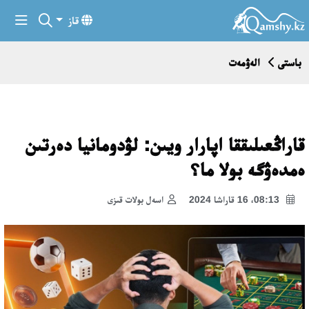
قاز
باستى
الەۋمەت
قاراڭعىلىققا اپارار ويىن: لۋدومانيا دەرتىن
ەمدەۋگە بولا ما؟
08:13، 16 قاراشا 2024
اسەل بولات قىزى