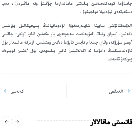
جاساۋعا كومەكتەسەتىن بىلىكتى ماماندارعا جۇگىنۋ وتە ماڭىزدى"، دەپ
ەسكەرتەدى ليۋدميلا دولجيكوۆا.
الەۋمەتتانۋشى سابينا شايمەردەنوۆا لۋدومانيانىڭ پسيحيكالىق بۇزىلىس
ەكەنىن، ءبىراق ونىڭ الەۋمەتتىك سەبەپتەرى بار ەكەنىن اتاپ ءوتتى: جاقسى
ءومىر سۇرۋگە، وڭاي جىلدام تابىس تابۋعا دەگەن ۇمتىلىس. ازىرگە عالىمدار بۇل
تاۋەلدىلىكتىڭ دامۋىنا نە اكەلەتىنىن ناقتى بىلمەيدى. بۇل ءۇشىن كوبىرەك
زەرتتەۋ قاجەت.
الدىڭعى
كەلەسى
قاتىستى ماقالالار