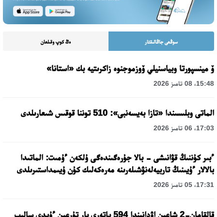
سوڭعى جاڭالىقتار
ەڭ كوپ وقىلعان
ۆ مينسپورتا وبياسنيلي ۆوزموجنوە زاكرىتيە بك «استانا»
15:48، 08 تامىز 2026
الماتى وبلىسىندا «تازا بەيسەنبى»: 510 توننا قوقىس شىعارىلدى
17:03، 06 تامىز 2026
ءبىر كۇننىڭ قۋانىشى - بالا جۇرەگىندەگى ۇلكەن ءۇمىت: الماتىدا
بالالار ءۇيىنىڭ تاربيەلەنۋشىلەرىنە مەرەكەلىك كۇن ۇيىمداستىرىلدى
17:31، 05 تامىز 2026
قالقامان-2 شاعىن اۋدانىندا 594 پاتەرى بار تۇرعىن ءۇيدى سالىپ