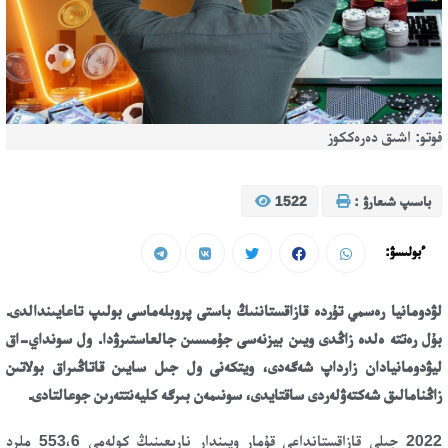
فوتو: اشىق دەرەككوز
باسىپ شىعارۋ :
1522
ءبولىسۋ:
لۋدومانيا رەسمي تۇردە قازاقستاننىڭ باستى پروبلەماسى بولىپ تاعايىندالدى.
بۇل رەتتە ەلدە زاڭدى ويىن بيزنەسى جۇمىسىن جالعاستىرۋدا. ول سونداي-اق
ليۋدومانيادان زارداپ شەگەدى، ويتكەنى ول جىل سايىن قاتاڭىراق بولاتىن
زاڭنامالىق شەكتەۋلەردى ساقتايدى، سونىمەن بىرگە كليەنتتەرىن جوعالتادى.
2022 جىلى قازاقستانداعى قۇمار ويىندار نارىعىنىڭ كولەمى 553،6 ملرد