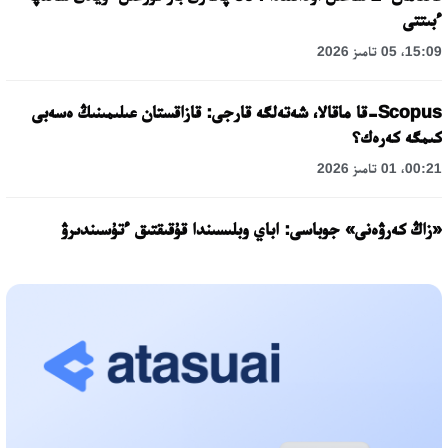
ءبىتتى
15:09، 05 تامىز 2026
Scopus-قا ماقالا، شەتەلگە قارجى: قازاقستان عىلىمىنىڭ ەسەبى
كىمگە كەرەك؟
00:21، 01 تامىز 2026
«زاڭ كەرۋەنى» جوباسى: اباي وبلىسىندا قۇقىقتىق ءتۇسىندىرۋ
جۇمىستارى جالعاسۋدا
17:31، 31 شىلدە 2026
حالىقارالىق «فورمۋلا-1 H2O» جارىسىن قونايەۆ قالاسىندا وتكىزۋ
جوسپارلانۋدا
13:13، 30 شىلدە 2026