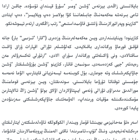
بايلانىستى زاڭدى بيزنەس ءۇشىن ءومىر ءسۇرۋ قيىنداي تۇسۋدە. جاقىن ارادا
تاعى بىرنەشە مەكەمەنىڭ جابىلعانىنا كۋا بولامىز دەپ ويلايمىز"، دەپ ايتادى
"كازينو وپەراتورلارىنىڭ ۇلتتىق قاۋىمداستىعى" زتب زاڭگەرى ارتەم تيموشەنكو.
كازينودا وينايتىنداردى ويىن مەكەمەلەرىنىڭ وزدەرى ("قارا ءتىزىمى" بار) جانە
قۇقىق قورعاۋ ورگاندارى باقىلايدى. كەلۋشىلەر تۋرالى اقپارات ۇزاق ۋاقىت
ساقتالادى، ونى ۋاكىلەتتى ورگاندار سۇراي الادى، ءارتۇرلى تەكسەرۋلەر مەن
رەيدتەر ءجيى كەزدەسەدى. سونىمەن قاتار، كازينو ءۇشىن بۇزۋشىلىقتار ءۇشىن
جاۋاپكەرشىلىك وتە جوعارى، بۇل كوبىنەسە ليسەنزيانى قايتارىپ الۋعا نەمەسە
جۇمىستى توقتاتا تۇرۋعا بايلانىستى. سوندىقتان، ويىن بيزنەسى قوعامنىڭ
مورالدىق ىدىراۋى تۋرالى ۇنەمى ايىپتاۋلاردان اۋلاق بولۋ ءۇشىن زاڭ تالاپتارىن
مۇمكىندىگىنشە مۇقيات ورىنداپ، الەۋمەتتىك جاۋاپكەرشىلىكتى سەزىنۋدەن
پايدا كورەدى.
اسەر ەتۋ مەحانيزمى بويىنشا قۇمار ويىندار الكوگولگە تاۋەلدىلىكتەن ايتارلىقتاي
ەرەكشەلەنبەيدى. ونىڭ ءتۇپ-تامىرىندا ناقتى الەمنىڭ پروبلەمالارىنان قاشۋعا،
بارلىق ۋايىمدار ەندى ماڭىزدى بولمايتىن جەرگە قاشۋعا دەگەن ۇمتىلىس جاتىر.