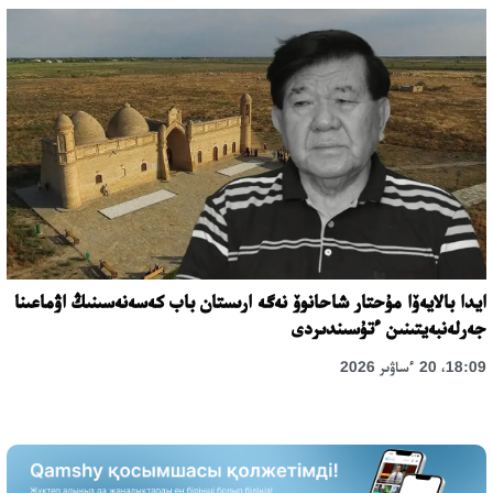
ايدا بالايەۆا مۇحتار شاحانوۆ نەگە ارىستان باب كەسەنەسىنىڭ اۋماعىنا
جەرلەنبەيتىنىن ءتۇسىندىردى
18:09، 20 ءساۋىر 2026