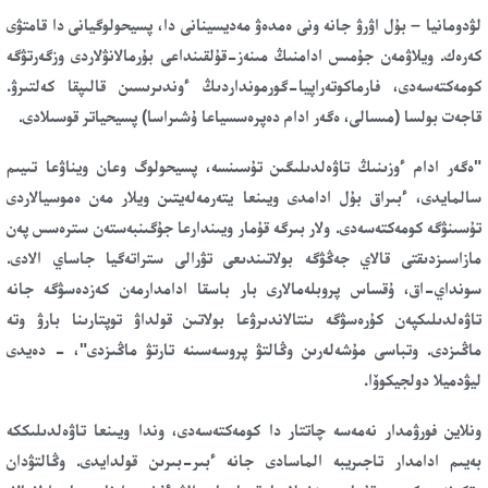
لۋدومانيا – بۇل اۋرۋ جانە ونى ەمدەۋ مەديسينانى دا، پسيحولوگيانى دا قامتۋى
كەرەك. ويلاۋمەن جۇمىس ادامنىڭ مىنەز-قۇلقىنداعى بۇرمالانۋلاردى وزگەرتۋگە
كومەكتەسەدى، فارماكوتەراپيا-گورمونداردىڭ ءوندىرىسىن قالىپقا كەلتىرۋ.
قاجەت بولسا (مىسالى، ەگەر ادام دەپرەسسياعا ۇشىراسا) پسيحياتر قوسىلادى.
"ەگەر ادام ءوزىنىڭ تاۋەلدىلىگىن تۇسىنسە، پسيحولوگ وعان ويناۋعا تىيىم
سالمايدى، ءبىراق بۇل ادامدى ويىنعا يتەرمەلەيتىن ويلار مەن ەموسيالاردى
تۇسىنۋگە كومەكتەسەدى. ولار بىرگە قۇمار ويىندارعا جۇگىنبەستەن سترەسس پەن
مازاسىزدىقتى قالاي جەڭۋگە بولاتىندىعى تۋرالى ستراتەگيا جاساي الادى.
سونداي-اق، ۇقساس پروبلەمالارى بار باسقا ادامدارمەن كەزدەسۋگە جانە
تاۋەلدىلىكپەن كۇرەسۋگە ىنتالاندىرۋعا بولاتىن قولداۋ توپتارىنا بارۋ وتە
ماڭىزدى. وتباسى مۇشەلەرىن وڭالتۋ پروسەسىنە تارتۋ ماڭىزدى"، - دەيدى
ليۋدميلا دولجيكوۆا.
ونلاين فورۋمدار نەمەسە چاتتار دا كومەكتەسەدى، وندا ويىنعا تاۋەلدىلىككە
بەيىم ادامدار تاجىريبە الماسادى جانە ءبىر-بىرىن قولدايدى. وڭالتۋدان