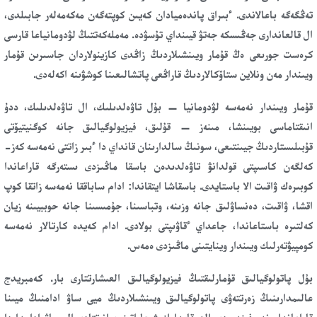
تەڭگەگە باعالاندى. ءبىراق پاندەميادان كەيىن كوپتەگەن مەكەمەلەر جابىلدى،
ال قالعاندارى جەڭىسكە جەتۋ قيىنداي تۇسۋدە. مەملەكەتتىڭ لۋدومانياعا قارسى
كرەست جورىعى ەڭ قۇمار ويىنشىلاردىڭ زاڭدى كازينولاردان جاسىرىن قۇمار
ويىندار مەن ونلاين ستاۆكالاردىڭ قاراڭعى پاتشالىعىنا كوشۋىنە اكەلەدى.
قۇمار ويىندار نەمەسە لۋدومانيا — بۇل تاۋەلدىلىك، ال تاۋەلدىلىك، ددۇ
انىقتاماسى بويىنشا، مىنەز — قۇلىق، فيزيولوگيالىق جانە كوگنيتيۆتى
قۇبىلىستاردىڭ جيىنتىعى، سونىڭ سالدارىنان قانداي دا ءبىر زاتتى نەمەسە كەز-
كەلگەن كاسىپتى قولدانۋ تاۋەلدىدەن باسقا ماڭىزدى ىستەرگە قاراعاندا
كوبىرەك ۋاقىت الا باستايدى. باسقاشا ايتقاندا: ادام ساباققا نەمەسە زاتقا كوپ
اقشا، ۋاقىت، دەنساۋلىق جانە وزىنە، وتباسىنا، جۇمىسىنا جانە حوببيىنە زيان
كەلتىرە باستاعاندا، جاعداي ءقاۋىپتى بولادى. ادام كەيدە كارتالار نەمەسە
كومپيۋتەرلىك ويىندار وينايتىنى ماڭىزدى ەمەس.
بۇل پاتولوگيالىق قۇمارلىقتىڭ فيزيولوگيالىق العىشارتتارى بار. كەمبريدج
عالىمدارىنىڭ زەرتتەۋى پاتولوگيالىق ويىنشىلاردىڭ ميى ساۋ ادامنىڭ ميىنا