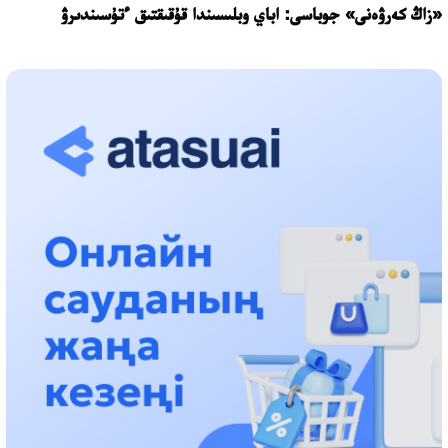
«زاڭ كەرۋەنى» جوباسى: اباي وبلىسىندا قۇقىقتىق ءتۇسىندىرۋ
جۇمىستارى جالعاسۋدا
17:31، 31 شىلدە 2026
حالىقارالىق «فورمۋلا-1 H2O» جارىسىن قونايەۆ قالاسىندا وتكىزۋ
جوسپارلانۋدا
13:13، 30 شىلدە 2026
اسحات اسىلبەكوۆ: كۇشتى بيلىككە كۇشتى تۇلعالار كەرەك!
12:01، 28 شىلدە 2026
ابزال دوستيار: دۋمان مۇحامەتكارىمدى الماتى تۇرمەسىنە اۋىستىرۋى
مۇمكىن
16:15، 27 شىلدە 2026