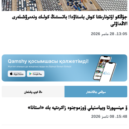
جۇڭگو اۆتونارىقتا كوش باستاۋدا؛ باتىستىڭ كولىك وندىرۋشىلەرى
الاڭداۋلى
13:05، 28 مامىر 2026
سوڭعى جاڭالىقتار
ەڭ كوپ وقىلعان
ۆ مينسپورتا وبياسنيلي ۆوزموجنوە زاكرىتيە بك «استانا»
15:48، 08 تامىز 2026