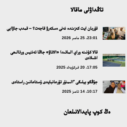
09:21، 21 شىلدە 2026
تاڭداۋلى ماقالا
ابايدىڭ ادام تاربيەسى تۋرالى كوزقاراستارىنىڭ وزەكتىلىگى
قۇربان ايت كەزىندە نەنى ەسكەرۋ قاجەت؟ – قمدب جاۋابى
18:59، 20 شىلدە 2026
23:01، 25 مامىر 2026
جاساندى ينتەللەكت: ادامزاتتىڭ كومەكشىسى مە، الدە باسەكەلەسى
قالا كۇنىنە وراي الماتىدا «الاتاۋ» جاڭا تەننيس ورتالىعى
مە؟
اشىلادى
18:16، 20 شىلدە 2026
17:05، 20 قىركۇيەك 2025
ۇلتتىق ءارحيۆتىڭ اشىلعانىنا 20 جىل: نەگىزگى جەتىستىكتەرى مەن
جۇڭگو بيلىگى ءالىمنۇر تۇرعانبايدى ۇستاعانىن راستادى
دامۋ باعىتى
10:17، 14 تامىز 2025
17:09، 20 شىلدە 2026
ەڭ كوپ پايدالانىلعان
مەملەكەت باسشىسى كوبەيتۇز كولىنىڭ جاي-كۇيىنە نازار اۋداردى
18:22، 17 شىلدە 2026