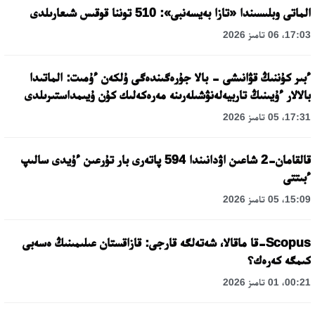
الماتى وبلىسىندا «تازا بەيسەنبى»: 510 توننا قوقىس شىعارىلدى
17:03، 06 تامىز 2026
ءبىر كۇننىڭ قۋانىشى - بالا جۇرەگىندەگى ۇلكەن ءۇمىت: الماتىدا
بالالار ءۇيىنىڭ تاربيەلەنۋشىلەرىنە مەرەكەلىك كۇن ۇيىمداستىرىلدى
17:31، 05 تامىز 2026
قالقامان-2 شاعىن اۋدانىندا 594 پاتەرى بار تۇرعىن ءۇيدى سالىپ
ءبىتتى
15:09، 05 تامىز 2026
Scopus-قا ماقالا، شەتەلگە قارجى: قازاقستان عىلىمىنىڭ ەسەبى
كىمگە كەرەك؟
00:21، 01 تامىز 2026