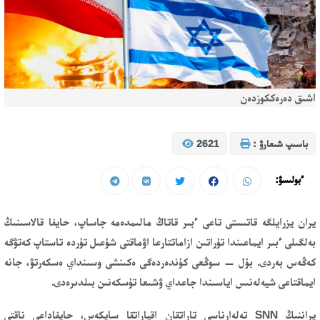
اشىق دەرەككوزدەن
باسىپ شىعارۋ :
2621
ءبولىسۋ:
يران يزرايلگە قاتىستى تاعى ءبىر قاتاڭ مالىمدەمە جاساپ، حايفا قالاسىنىڭ
بەلگىلى ءبىر ايماعىندا تۇراتىن ازاماتتارعا اۋماقتى شۇعىل تۇردە تاستاپ كەتۋگە
كەڭەس بەردى. بۇل — سوڭعى كۇندەردەگى ەكىنشى وسىنداي ەسكەرتۋ، جانە
ايماقتاعى شيەلەنىس اياسىندا جاعداي ۋشىعا تۇسكەنىن بىلدىرەدى.
يراننىڭ SNN تەلەارناسى تاراتقان اقپاراتقا سايكەس، حايفاداعى ناقتى