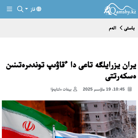
قاز
باستى
الەم
يران يزرايلگە تاعى دا ءقاۋىپ توندىرەتىنىن
ەسكەرتتى
10:45، 19 ماۋسىم 2025
بيفات ەلتايەۆا