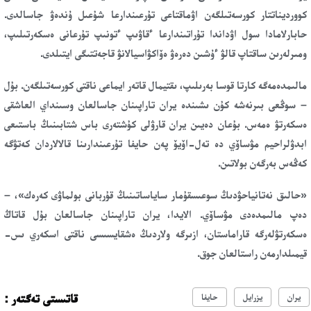
كوورديناتتار كورسەتىلگەن اۋماقتاعى تۇرعىندارعا شۇعىل ۇندەۋ جاسالدى.
حابارلامادا سول اۋداندا تۇراتىندارعا ءقاۋىپ ءتونىپ تۇرعانى ەسكەرتىلىپ،
ومىرلەرىن ساقتاپ قالۋ ءۇشىن دەرەۋ ەۆاكۋاسيالانۋ قاجەتتىگى ايتىلدى.
مالىمدەمەگە كارتا قوسا بەرىلىپ، ىقتيمال قاتەر ايماعى ناقتى كورسەتىلگەن. بۇل
– سوڭعى بىرنەشە كۇن ىشىندە يران تاراپىنان جاسالعان وسىنداي العاشقى
ەسكەرتۋ ەمەس. بۇعان دەيىن يران قارۋلى كۇشتەرى باس شتابىنىڭ باستىعى
ابدۋلراحيم مۋساۆي دە تەل-اۆيۆ پەن حايفا تۇرعىندارىنا قالالاردان كەتۋگە
كەڭەس بەرگەن بولاتىن.
«حالىق نەتانياحۋدىڭ سوعىسقۇمار ساياساتىنىڭ قۇربانى بولماۋى كەرەك»، –
دەپ مالىمدەدى مۋساۆي. الايدا، يران تاراپىنان جاسالعان بۇل قاتاڭ
ەسكەرتۋلەرگە قاراماستان، ازىرگە ولاردىڭ ەشقايسىسى ناقتى اسكەري ىس-
قيمىلدارمەن راستالعان جوق.
قاتىستى تەگتەر :
يران
يزرايل
حايفا