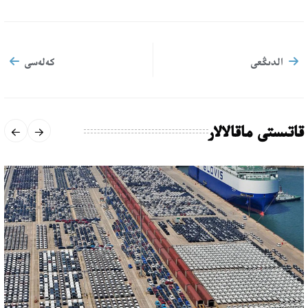
الدىڭعى
كەلەسى
قاتىستى ماقالالار