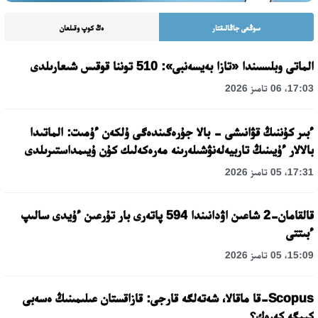
سوڭعى جاڭالىقتار
ەڭ كوپ وقىلعان
الماتى وبلىسىندا «تازا بەيسەنبى»: 510 توننا قوقىس شىعارىلدى
17:03، 06 تامىز 2026
ءبىر كۇننىڭ قۋانىشى - بالا جۇرەگىندەگى ۇلكەن ءۇمىت: الماتىدا
بالالار ءۇيىنىڭ تاربيەلەنۋشىلەرىنە مەرەكەلىك كۇن ۇيىمداستىرىلدى
17:31، 05 تامىز 2026
قالقامان-2 شاعىن اۋدانىندا 594 پاتەرى بار تۇرعىن ءۇيدى سالىپ
ءبىتتى
15:09، 05 تامىز 2026
Scopus-قا ماقالا، شەتەلگە قارجى: قازاقستان عىلىمىنىڭ ەسەبى
كىمگە كەرەك؟