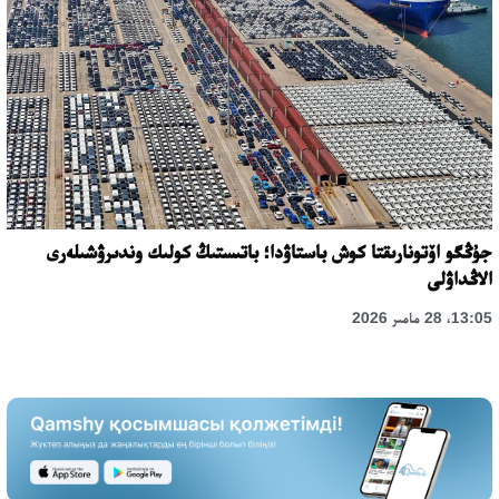
جۇڭگو اۆتونارىقتا كوش باستاۋدا؛ باتىستىڭ كولىك وندىرۋشىلەرى
الاڭداۋلى
13:05، 28 مامىر 2026