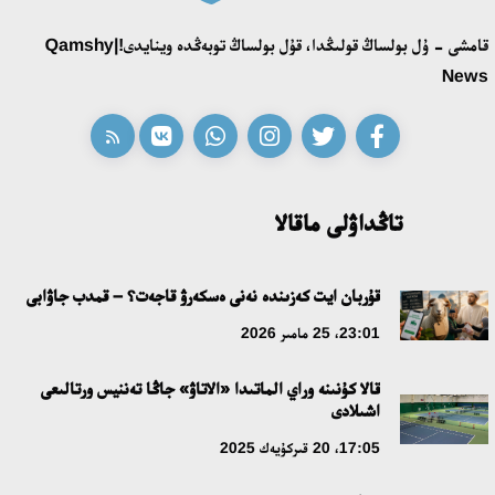
قامشى - ۇل بولساڭ قولىڭدا، قۇل بولساڭ توبەڭدە وينايدى!|Qamshy
قازاق تىلىندەگى «قۇت» كونسەپتىسىنىڭ لينگۆومادەني سيپاتى
News
09:21، 21 شىلدە 2026
ابايدىڭ ادام تاربيەسى تۋرالى كوزقاراستارىنىڭ وزەكتىلىگى
18:59، 20 شىلدە 2026
تاڭداۋلى ماقالا
جاساندى ينتەللەكت: ادامزاتتىڭ كومەكشىسى مە، الدە باسەكەلەسى
مە؟
قۇربان ايت كەزىندە نەنى ەسكەرۋ قاجەت؟ – قمدب جاۋابى
18:16، 20 شىلدە 2026
23:01، 25 مامىر 2026
قالا كۇنىنە وراي الماتىدا «الاتاۋ» جاڭا تەننيس ورتالىعى
ۇلتتىق ءارحيۆتىڭ اشىلعانىنا 20 جىل: نەگىزگى جەتىستىكتەرى مەن
اشىلادى
دامۋ باعىتى
17:05، 20 قىركۇيەك 2025
17:09، 20 شىلدە 2026