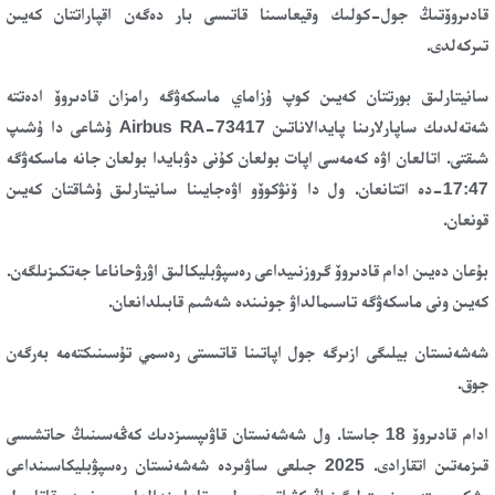
قادىروۆتىڭ جول-كولىك وقيعاسىنا قاتىسى بار دەگەن اقپاراتتان كەيىن
تىركەلدى.
سانيتارلىق بورتتان كەيىن كوپ ۇزاماي ماسكەۋگە رامزان قادىروۆ ادەتتە
شەتەلدىك ساپارلارىنا پايدالاناتىن Airbus RA-73417 ۇشاعى دا ۇشىپ
شىقتى. اتالعان اۋە كەمەسى اپات بولعان كۇنى دۋبايدا بولعان جانە ماسكەۋگە
17:47-دە اتتانعان. ول دا ۆنۋكوۆو اۋەجايىنا سانيتارلىق ۇشاقتان كەيىن
قونعان.
بۇعان دەيىن ادام قادىروۆ گروزنىيداعى رەسپۋبليكالىق اۋرۋحاناعا جەتكىزىلگەن.
كەيىن ونى ماسكەۋگە تاسىمالداۋ جونىندە شەشىم قابىلدانعان.
شەشەنستان بيلىگى ازىرگە جول اپاتىنا قاتىستى رەسمي تۇسىنىكتەمە بەرگەن
جوق.
ادام قادىروۆ 18 جاستا. ول شەشەنستان قاۋىپسىزدىك كەڭەسىنىڭ حاتشىسى
قىزمەتىن اتقارادى. 2025 جىلعى ساۋىردە شەشەنستان رەسپۋبليكاسىنداعى