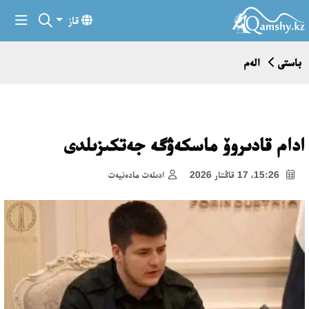
قاز
باستى
الەم
ادام قادىروۆ ماسكەۋگە جەتكىزىلدى
15:26، 17 قاڭتار 2026
ادىلەت مادەنيەت