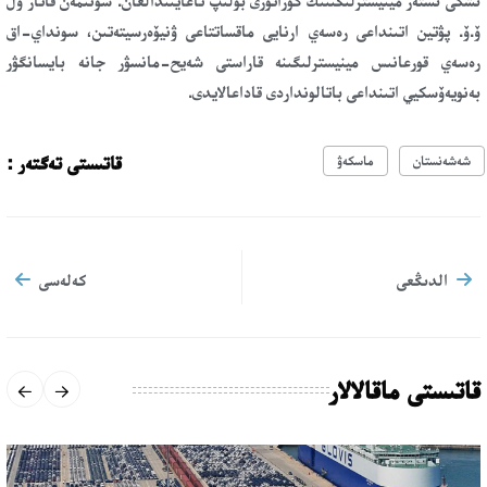
ىشكى ىستەر مينيسترلىگىنىڭ كۋراتورى بولىپ تاعايىندالعان. سونىمەن قاتار ول
ۆ.ۆ. پۋتين اتىنداعى رەسەي ارنايى ماقساتتاعى ۋنيۆەرسيتەتىن، سونداي-اق
رەسەي قورعانىس مينيسترلىگىنە قاراستى شەيح-مانسۋر جانە بايسانگۋر
بەنويەۆسكيي اتىنداعى باتالونداردى قاداعالايدى.
قاتىستى تەگتەر :
شەشەنستان
ماسكەۋ
الدىڭعى
كەلەسى
قاتىستى ماقالالار