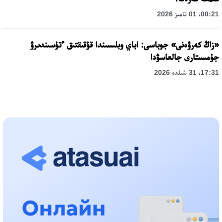
00:21، 01 تامىز 2026
«زاڭ كەرۋەنى» جوباسى: اباي وبلىسىندا قۇقىقتىق ءتۇسىندىرۋ
جۇمىستارى جالعاسۋدا
17:31، 31 شىلدە 2026
حالىقارالىق «فورمۋلا-1 H2O» جارىسىن قونايەۆ قالاسىندا وتكىزۋ
جوسپارلانۋدا
13:13، 30 شىلدە 2026
اسحات اسىلبەكوۆ: كۇشتى بيلىككە كۇشتى تۇلعالار كەرەك!
12:01، 28 شىلدە 2026
ابزال دوستيار: دۋمان مۇحامەتكارىمدى الماتى تۇرمەسىنە اۋىستىرۋى
مۇمكىن