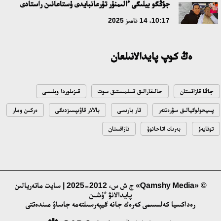
جۇڭگو بيلىگى ءالىمنۇر تۇرعانبايدى ۇستاعانىن راستادى
مەملەكەت باسشىسى كوبەيتۇز كولىنىڭ جاي-كۇيىنە نازار اۋداردى
10:17، 14 تامىز 2025
18:22، 17 شىلدە 2026
ەڭ كوپ پايدالانىلعان
التىن وردا تاريحىن وقىتۋدىڭ يننوۆاسيالىق تاسىلدەرى ەنگىزىلەدى
10:28، 15 شىلدە 2026
جاڭا قازاقستان
حالىقارالىق قىىلمىستىق سوت
قىزىلوردا وبلىسى
قازاقستان ۇقك: ۋاقىت سىن-قاتەرلەرى جانە ۇلتتىق مۇددەنى قورعاۋ
پسيحولوگيالىق سۋرەتتەر
قار بارىسى
بالالار قاۋىپسىزدىگى
ەركىن ومار
17:49، 13 شىلدە 2026
توقايەۆ
بەرىك اتاحانوۆ
قازاقستان
«تازا قازاقستان» اياسىندا شالكودەدە 7 تونناعا جۋىق قوقىس
جينالدى: رايىمبەك اۋدانىنداعى ەتنوفەستيۆال ەكولوگيالىق
مادەنيەتتىڭ ۇلگىسىن كورسەتتى
17:01، 12 شىلدە 2026
© «Qamshy Media» ج ش س، 2012-2025 | سايت ماتەريالىن
پايدالانۋ ءۇشىن
رەداكسيا كەلىسىمى كەرەك جانە گيپەرسىلتەمە جاساۋ مىندەتتى
ناۋقاستاردىڭ ەسەبىنەن بيزنەسىن دوڭگەلەتىپ وتىرعاندارعا باقىلاۋ
قاجەت!