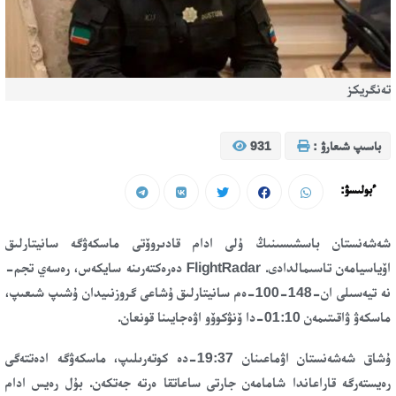
تەنگريكز
باسىپ شىعارۋ :
931
ءبولىسۋ:
شەشەنستان باسشىسىنىڭ ۇلى ادام قادىروۆتى ماسكەۋگە سانيتارلىق
اۆياسيامەن تاسىمالدادى. FlightRadar دەرەكتەرىنە سايكەس، رەسەي تجم-
نە تيەسىلى ان-148-100-ەم سانيتارلىق ۇشاعى گروزنىيدان ۇشىپ شىعىپ،
ماسكەۋ ۋاقىتىمەن 01:10-دا ۆنۋكوۆو اۋەجايىنا قونعان.
ۇشاق شەشەنستان اۋماعىنان 19:37-دە كوتەرىلىپ، ماسكەۋگە ادەتتەگى
رەيستەرگە قاراعاندا شامامەن جارتى ساعاتقا ەرتە جەتكەن. بۇل رەيس ادام