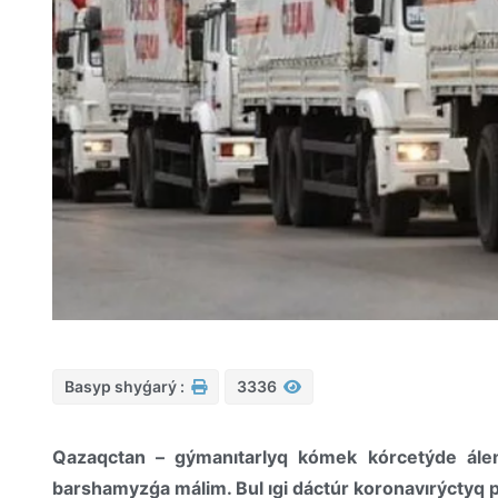
Basyp shyǵarý :
3336
Qazaqctan – gýmanıtarlyq kómek kórcetýde álem
barshamyzǵa málim. Bul ıgi dáctúr koronavırýctyq 