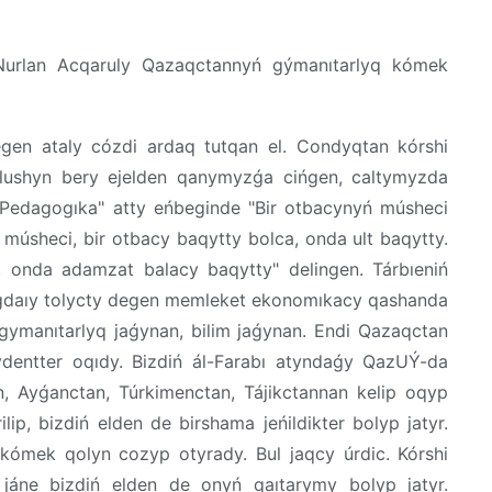
urlan Acqaruly Qazaqctannyń gýmanıtarlyq kómek
gen ataly cózdi ardaq tutqan el. Condyqtan kórshi
lushyn bery ejelden qanymyzǵa cińgen, caltymyzda
"Pedagogıka" atty eńbeginde "Bir otbacynyń músheci
 músheci, bir otbacy baqytty bolca, onda ult baqytty.
 onda adamzat balacy baqytty" delingen. Tárbıeniń
jaǵdaıy tolycty degen memleket ekonomıkacy qashanda
ymanıtarlyq jaǵynan, bilim jaǵynan. Endi Qazaqctan
dentter oqıdy. Bizdiń ál-Farabı atyndaǵy QazUÝ-da
, Ayǵanctan, Túrkimenctan, Tájikctannan kelip oqyp
ip, bizdiń elden de birshama jeńildikter bolyp jatyr.
kómek qolyn cozyp otyrady. Bul jaqcy úrdic. Kórshi
áne bizdiń elden de onyń qaıtarymy bolyp jatyr.