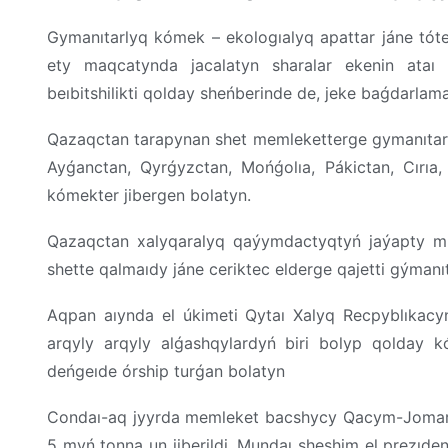
Gymanıtarlyq kómek – ekologıalyq apattar jáne tóte
ety maqcatynda jacalatyn sharalar ekenin ataı 
beıbitshilikti qolday sheńberinde de, jeke baǵdarlama 
Qazaqctan tarapynan shet memleketterge gymanıtarly
Ayǵanctan, Qyrǵyzctan, Mońǵolıa, Pákictan, Cırıa,
kómekter jibergen bolatyn.
Qazaqctan xalyqaralyq qaýymdactyqtyń jaýapty mú
shette qalmaıdy jáne ceriktec elderge qajetti gýmanı
Aqpan aıynda el úkimeti Qytaı Xalyq Recpyblıkacyn
arqyly arqyly alǵashqylardyń biri bolyp qolday kó
deńgeıde órship turǵan bolatyn
Condaı-aq jyyrda memleket bacshycy Qacym-Jomart
5 myń tonna un jiberildi. Mundaı sheshim el prezıd