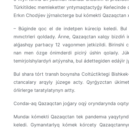
Túrkitildec memleketter yntymaqtactyǵy Keńecinde q
Erkın Chodýev jýrnalıcterge bul kómekti Qazaqctan 
– Búginde qoc el de indetpen kúrecip keledi. Bul
mınıctrleri qoldady. Árıne, Qazaqctan xalqy bizdiń in
alǵashqy partıacy 12 vagonmen jetkizildi. Birinshi
nan men ózge ónimderdi picirý úshin qolaıly. Júk Q
temirjolshylardyń aıtýynsha, bul ádettegiden edáýir j
Bul shara tórt transh boıynsha Coltúctiktegi Bishkek
ctancalary arqyly júzege acty. Qyrǵyzctan úkime
óńirlerge taratylatynyn aıtty.
Condaı-aq Qazaqctan joǵary oqý oryndarynda oqıtyn 
Mundaı kómekti Qazaqctan tek pandemıa yaqytynda
keledi. Gymanıtarlyq kómek kórcety Qazaqctanny