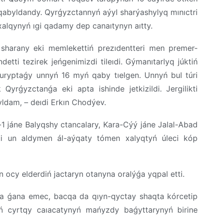
abyldandy. Qyrǵyzctannyń aýyl sharýashylyq mınıctri
xalqynyń ıgi qadamy dep canaıtynyn aıtty.
 sharany eki memlekettiń prezıdentteri men premer-
detti tezirek jeńgenimizdi tileıdi. Gýmanıtarlyq júktiń
 curyptaǵy unnyń 16 myń qaby tıelgen. Unnyń bul túri
yrǵyzctanǵa eki apta ishinde jetkizildi. Jergilikti
yldam, – deıdi Erkın Chodýev.
-1 jáne Balyqshy ctancalary, Kara-Cýý jáne Jalal-Abad
ti un aldymen ál-aýqaty tómen xalyqtyń úleci kóp
ocy elderdiń jactaryn otanyna oralýǵa yqpal etti.
 ǵana emec, bacqa da qıyn-qyctay shaqta kórcetip
ń cyrtqy caıacatynyń mańyzdy baǵyttarynyń birine