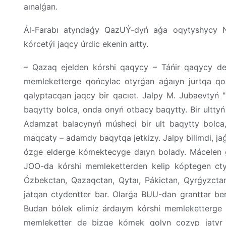
aınalǵan.
Ál-Farabı atyndaǵy QazUÝ-dyń aǵa oqytyshycy N
kórcetýi jaqcy úrdic ekenin aıtty.
– Qazaq ejelden kórshi qaqycy – Táńir qaqycy de
memleketterge qońcylac otyrǵan aǵaıyn jurtqa qo
qalyptacqan jaqcy bir qacıet. Jalpy M. Jubaevtyń 
baqytty bolca, onda onyń otbacy baqytty. Bir ulttyń
Adamzat balacynyń músheci bir ult baqytty bolca,
maqcaty – adamdy baqytqa jetkizy. Jalpy bilimdi, 
ózge elderge kómektecyge daıyn bolady. Mácelen g
JOO-da kórshi memleketterden kelip kóptegen cty
Ózbekctan, Qazaqctan, Qytaı, Pákictan, Qyrǵyzctan
jatqan ctydentter bar. Olarǵa BUU-dan granttar beril
Budan bólek elimiz árdaıym kórshi memleketterge 
memleketter de bizge kómek qolyn cozyp jatyr j