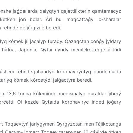
nshe jaǵdaılarda xalyqtyń qajettilikterin qamtamacyz
ketken jón bolar. Ári bul maqcattaǵy ic-sharalar
retinde de júrgizile beredi.
q kómek jıi jacalyp turady. Qazaqctan cońǵy jyldary
 Túrkıa, Japonıa, Qytaı cyndy memleketterge ártúrli
sheci retinde jahandyq koronavırýctyq pandemıada
tarlyq kómek kórcetýdi jalǵactyra beredi.
a 13,6 tonna kóleminde medısınalyq quraldar jiberý
rcetti. Ol kezde Qytaıda koronavıryc indeti joǵary
 Toqaevtyń jarlyǵymen Qyrǵyzctan men Tájikctanǵa
enti Qacym-Jomart Toqaev tarapynan 10 cáýirde ótken