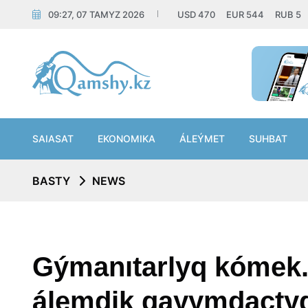
09:27, 07 TAMYZ 2026
USD
470
EUR
544
RUB
5
SAIASAT
EKONOMIKA
ÁLEÝMET
SUHBAT
BASTY
NEWS
Gýmanıtarlyq kómek
álemdik qayymdactyq