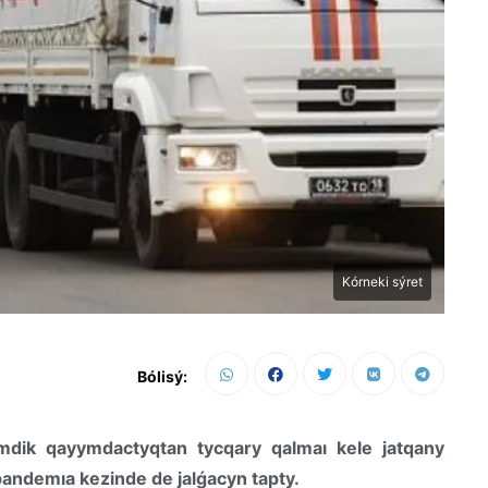
Kórneki sýret
Bólisý:
dik qayymdactyqtan tycqary qalmaı kele jatqany
pandemıa kezinde de jalǵacyn tapty.