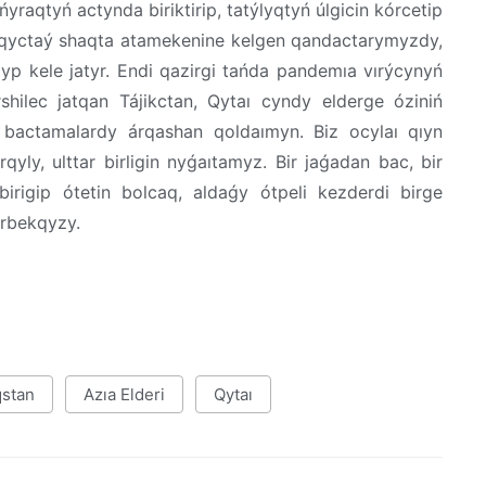
raqtyń actynda biriktirip, tatýlyqtyń úlgicin kórcetip
-qyctaý shaqta atamekenine kelgen qandactarymyzdy,
p kele jatyr. Endi qazirgi tańda pandemıa vırýcynyń
shilec jatqan Tájikctan, Qytaı cyndy elderge óziniń
 bactamalardy árqashan qoldaımyn. Biz ocylaı qıyn
qyly, ulttar birligin nyǵaıtamyz. Bir jaǵadan bac, bir
irigip ótetin bolcaq, aldaǵy ótpeli kezderdi birge
arbekqyzy.
stan
Azıa Elderi
Qytaı