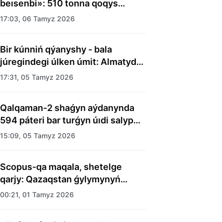
beısenbi»: 510 tonna qoqys
shyǵaryldy
17:03, 06 Tamyz 2026
Bir kúnniń qýanyshy - bala
júregindegi úlken úmit: Almatyda
balalar úıiniń tárbıelenýshilerine
17:31, 05 Tamyz 2026
merekelik kún uıymdastyryldy
Qalqaman-2 shaǵyn aýdanynda
594 páteri bar turǵyn úıdi salyp
bitti
15:09, 05 Tamyz 2026
Scopus-qa maqala, shetelge
qarjy: Qazaqstan ǵylymynyń
esebi kimge kerek?
00:21, 01 Tamyz 2026