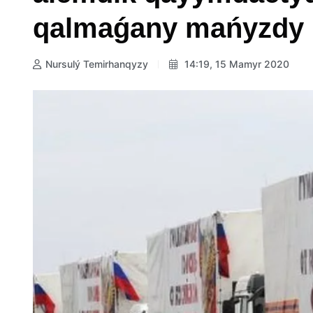
qalmaǵany mańyzdy
Nursulý Temirhanqyzy
14:19, 15 Mamyr 2020