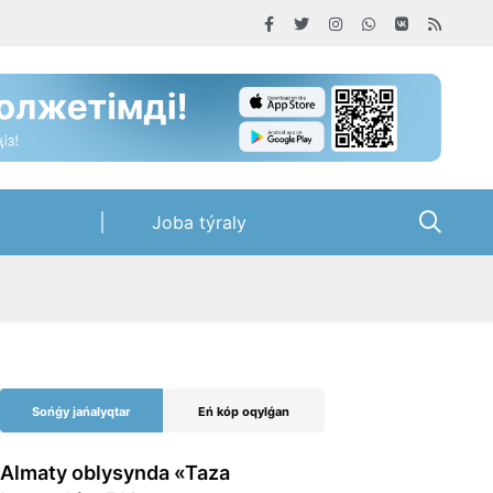
Joba týraly
Sońǵy jańalyqtar
Eń kóp oqylǵan
Almaty oblysynda «Taza