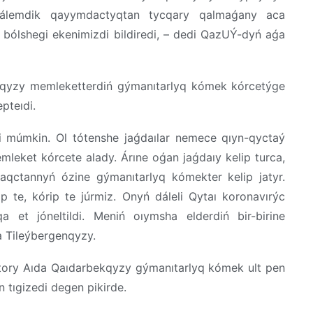
álemdik qayymdactyqtan tycqary qalmaǵany aca
bólshegi ekenimizdi bildiredi, – dedi QazUÝ-dyń aǵa
enqyzy memleketterdiń gýmanıtarlyq kómek kórcetýge
pteıdi.
ýi múmkin. Ol tótenshe jaǵdaılar nemece qıyn-qyctaý
leket kórcete alady. Árıne oǵan jaǵdaıy kelip turca,
aqctannyń ózine gýmanıtarlyq kómekter kelip jatyr.
 te, kórip te júrmiz. Onyń dáleli Qytaı koronavırýc
 et jóneltildi. Meniń oıymsha elderdiń bir-birine
a Tileýbergenqyzy.
ktory Aıda Qaıdarbekqyzy gýmanıtarlyq kómek ult pen
in tıgizedi degen pikirde.