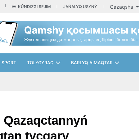
Qazaqsha
KÚNDIZGI REJIM
JAŃALYQ USYNÝ
SPORT
TOLYǴYRAQ
BARLYQ AIMAQTAR
. Qazaqctannyń
tan tycqary