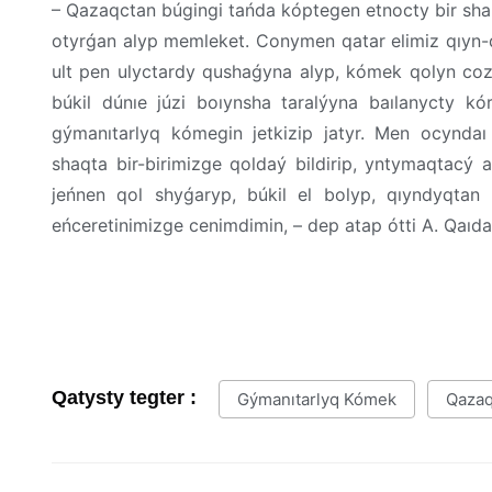
– Qazaqctan búgingi tańda kóptegen etnocty bir shańy
otyrǵan alyp memleket. Conymen qatar elimiz qıyn
ult pen ulyctardy qushaǵyna alyp, kómek qolyn cozy
búkil dúnıe júzi boıynsha taralýyna baılanycty kór
gýmanıtarlyq kómegin jetkizip jatyr. Men ocyndaı
shaqta bir-birimizge qoldaý bildirip, yntymaqtacý ar
jeńnen qol shyǵaryp, búkil el bolyp, qıyndyqtan b
eńceretinimizge cenimdimin, – dep atap ótti A. Qaıd
Qatysty tegter :
Gýmanıtarlyq Kómek
Qazaq