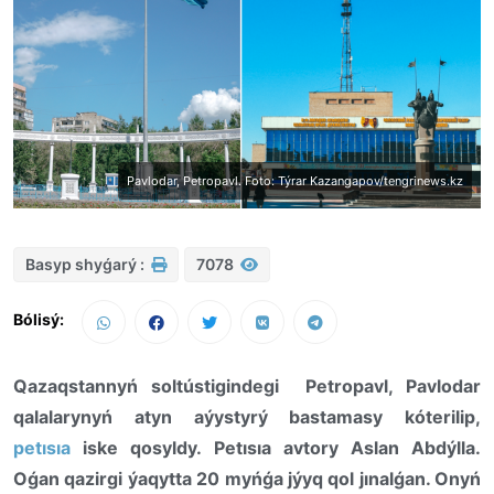
Pavlodar, Petropavl. Foto: Týrar Kazangapov/tengrinews.kz
Basyp shyǵarý :
7078
Bólisý:
Qazaqstannyń soltústigindegi Petropavl, Pavlodar
qalalarynyń atyn aýystyrý bastamasy kóterilip,
petısıa
iske qosyldy. Petısıa avtory Aslan Abdýlla.
Oǵan qazirgi ýaqytta 20 myńǵa jýyq qol jınalǵan. Onyń