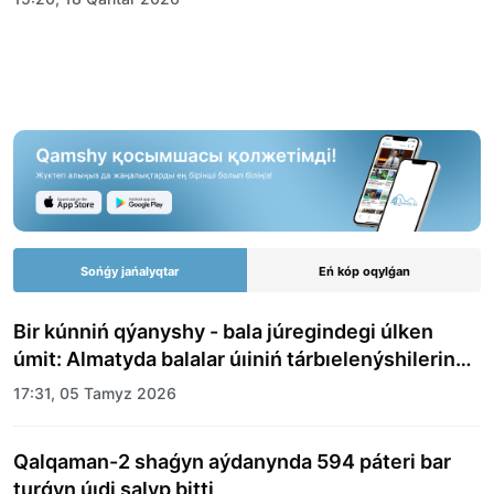
Sońǵy jańalyqtar
Eń kóp oqylǵan
Bir kúnniń qýanyshy - bala júregindegi úlken
úmit: Almatyda balalar úıiniń tárbıelenýshilerine
merekelik kún uıymdastyryldy
17:31, 05 Tamyz 2026
Qalqaman-2 shaǵyn aýdanynda 594 páteri bar
turǵyn úıdi salyp bitti