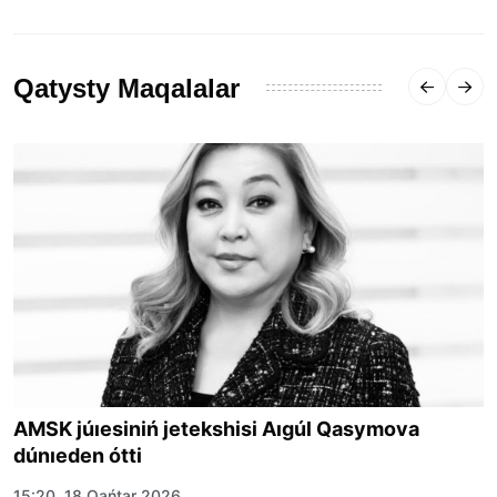
Qatysty Maqalalar
AMSK júıesiniń jetekshisi Aıgúl Qasymova
dúnıeden ótti
15:20, 18 Qańtar 2026