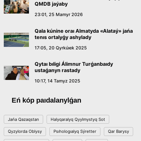
QMDB jaýaby
Jasandy ıntellekt: adamzattyń kómekshisi me,
23:01, 25 Mamyr 2026
álde básekelesi me?
Qala kúnine oraı Almatyda «Alataý» jańa
18:16, 20 Shilde 2026
tenıs ortalyǵy ashylady
17:05, 20 Qyrkúıek 2025
Ulttyq arhıvtiń ashylǵanyna 20 jyl: negizgi
jetistikteri men damý baǵyty
Qytaı bıligi Álimnur Turǵanbaıdy
17:09, 20 Shilde 2026
ustaǵanyn rastady
10:17, 14 Tamyz 2025
Memleket basshysy Kóbeıtuz kóliniń jaı-kúıine
nazar aýdardy
Eń kóp paıdalanylǵan
18:22, 17 Shilde 2026
Jańa Qazaqstan
Halyqaralyq Qyylmystyq Sot
ALTYN ORDA TARIHYN OQYTÝDYŃ
Qyzylorda Oblysy
Psıhologıalyq Sýretter
Qar Barysy
INOVASIALYQ TÁSİLDERİ ENGİZİLEDİ