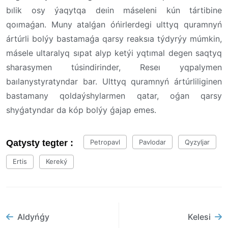
bılik osy ýaqytqa deıin máseleni kún tártibine
qoımaǵan. Muny atalǵan óńirlerdegi ulttyq quramnyń
ártúrli bolýy bastamaǵa qarsy reaksıa týdyrýy múmkin,
másele ultaralyq sıpat alyp ketýi yqtımal degen saqtyq
sharasymen túsindirinder, Reseı yqpalymen
baılanystyratyndar bar. Ulttyq quramnyń ártúrliliginen
bastamany qoldaýshylarmen qatar, oǵan qarsy
shyǵatyndar da kóp bolýy ǵajap emes.
Qatysty tegter :
Petropavl
Pavlodar
Qyzyljar
Ertis
Kereký
Aldyńǵy
Kelesi