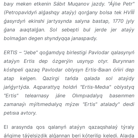
baıy meken etkenin Sábıt Muqanov jazdy. "Áýlıe Petr"
(Petropavldyń alǵashqy ataýy) qorǵany bolsa tek HVİİİ
ǵasyrdyń ekinshi jartysynda salyna bastap, 1770 jyly
ǵana aıaqtalǵan. Sol sebepti bul jerde jer ataýy
bolmaǵan degen shyndyqqa janaspaıdy.
ERTIS – "Jebe" qoǵamdyq birlestigi Pavlodar qalasynyń
ataýyn Ertis dep ózgerýin usynyp otyr. Burynnan
kóshpeli qazaq Pavlodar oblysyn Ertis-Baıan óńiri dep
atap kelgen. Qazirgi tańda qalada sol ataýdy
jańǵyrtýda. Aqparattyq holdıń "Ertis-Medıa" oblystyq
"Ertis" telearnasy jáne Olımpıadalyq baseınmen
zamanaýı mýltımedıalyq mýzeı "Ertis" atalady" deıdi
petısıa avtory.
El arasynda qos qalanyń ataýyn qazaqshalaý týraly
áńgime táýelsizdik alǵannan beri kóterilip keledi. Alaıda