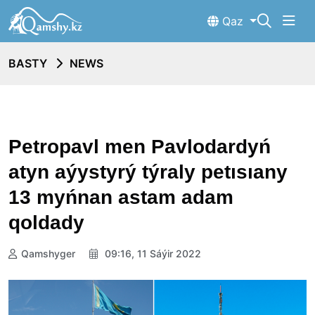
Qaz
BASTY
NEWS
Petropavl men Pavlodardyń
atyn aýystyrý týraly petısıany
13 myńnan astam adam
qoldady
Qamshyger
09:16, 11 Sáýir 2022