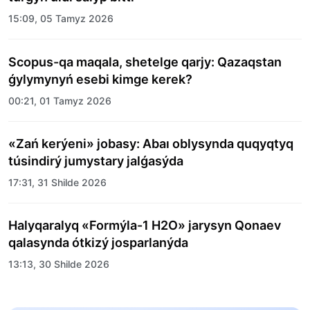
15:09, 05 Tamyz 2026
Scopus-qa maqala, shetelge qarjy: Qazaqstan
ǵylymynyń esebi kimge kerek?
00:21, 01 Tamyz 2026
«Zań kerýeni» jobasy: Abaı oblysynda quqyqtyq
túsindirý jumystary jalǵasýda
17:31, 31 Shilde 2026
Halyqaralyq «Formýla-1 H2O» jarysyn Qonaev
qalasynda ótkizý josparlanýda
13:13, 30 Shilde 2026
Asqat Asylbekov: Kúshti bılikke kúshti tulǵalar