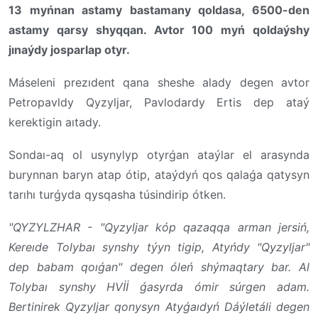
13 myńnan astamy bastamany qoldasa, 6500-den
astamy qarsy shyqqan. Avtor 100 myń qoldaýshy
jınaýdy josparlap otyr.
Máseleni prezıdent qana sheshe alady degen avtor
Petropavldy Qyzyljar, Pavlodardy Ertis dep ataý
kerektigin aıtady.
Sondaı-aq ol usynylyp otyrǵan ataýlar el arasynda
burynnan baryn atap ótip, ataýdyń qos qalaǵa qatysyn
tarıhı turǵyda qysqasha túsindirip ótken.
"QYZYLZHAR - "Qyzyljar kóp qazaqqa arman jersiń,
Kereıde Tolybaı synshy týyn tigip, Atyńdy "Qyzyljar"
dep babam qoıǵan" degen óleń shýmaqtary bar. Al
Tolybaı synshy HVİİ ǵasyrda ómir súrgen adam.
Bertinirek Qyzyljar qonysyn Atyǵaıdyń Dáýletáli degen