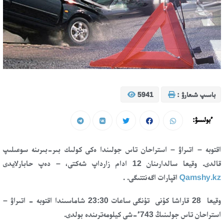
باسىپ شىعارۋ :
5941
ءبولىسۋ:
اقتوبە – اتىراۋ – استراحان تاس جولىندا ەكى كولىك بىر-بىرىنە سوعىلىپ
قالدى. وقيعا سالدارىنان 12 ادام زارداپ شەكتى، – دەپ حابارلايدى
Qamshy.kz
اقپارات اگەنتتىگى. .
وقيعا 28 قاراشا كۇنى تۇنگى ساعات 23:30 شاماسىندا اقتوبە - اتىراۋ –
استراحان تاس جولىنىڭ 743ء-شى كيلومەترىندە بولدى.