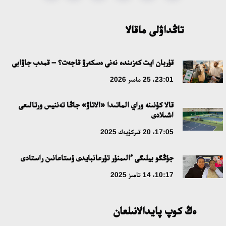
قازاق تىلىندەگى «قۇت» كونسەپتىسىنىڭ لينگۆومادەني سيپاتى
09:21، 21 شىلدە 2026
تاڭداۋلى ماقالا
ابايدىڭ ادام تاربيەسى تۋرالى كوزقاراستارىنىڭ وزەكتىلىگى
قۇربان ايت كەزىندە نەنى ەسكەرۋ قاجەت؟ – قمدب جاۋابى
18:59، 20 شىلدە 2026
23:01، 25 مامىر 2026
جاساندى ينتەللەكت: ادامزاتتىڭ كومەكشىسى مە، الدە باسەكەلەسى
قالا كۇنىنە وراي الماتىدا «الاتاۋ» جاڭا تەننيس ورتالىعى
مە؟
اشىلادى
18:16، 20 شىلدە 2026
17:05، 20 قىركۇيەك 2025
ۇلتتىق ءارحيۆتىڭ اشىلعانىنا 20 جىل: نەگىزگى جەتىستىكتەرى مەن
جۇڭگو بيلىگى ءالىمنۇر تۇرعانبايدى ۇستاعانىن راستادى
دامۋ باعىتى
10:17، 14 تامىز 2025
17:09، 20 شىلدە 2026
ەڭ كوپ پايدالانىلعان
مەملەكەت باسشىسى كوبەيتۇز كولىنىڭ جاي-كۇيىنە نازار اۋداردى