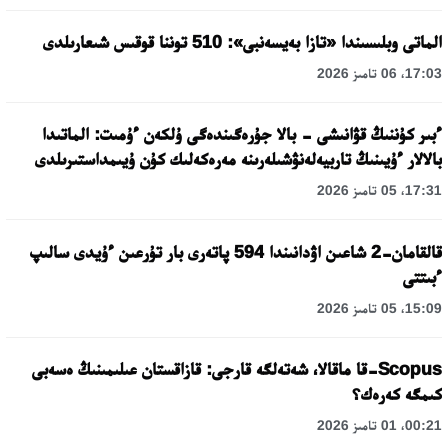
الماتى وبلىسىندا «تازا بەيسەنبى»: 510 توننا قوقىس شىعارىلدى
17:03، 06 تامىز 2026
ءبىر كۇننىڭ قۋانىشى - بالا جۇرەگىندەگى ۇلكەن ءۇمىت: الماتىدا
بالالار ءۇيىنىڭ تاربيەلەنۋشىلەرىنە مەرەكەلىك كۇن ۇيىمداستىرىلدى
17:31، 05 تامىز 2026
قالقامان-2 شاعىن اۋدانىندا 594 پاتەرى بار تۇرعىن ءۇيدى سالىپ
ءبىتتى
15:09، 05 تامىز 2026
Scopus-قا ماقالا، شەتەلگە قارجى: قازاقستان عىلىمىنىڭ ەسەبى
كىمگە كەرەك؟
00:21، 01 تامىز 2026