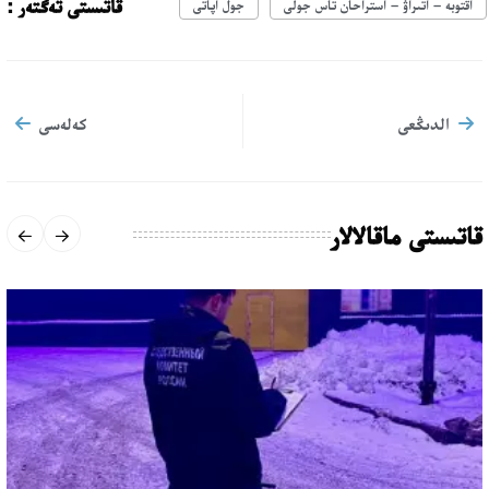
قاتىستى تەگتەر :
اقتوبە – اتىراۋ – استراحان تاس جولى
جول اپاتى
الدىڭعى
كەلەسى
قاتىستى ماقالالار