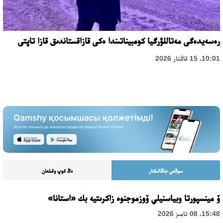
رەسەيدەگى مەتاللۋرگيا كومبيناتىندا ەكى قازاقستاندىق قازا تاپتى
10:01، 15 قاڭتار 2026
سوڭعى جاڭالىقتار
ەڭ كوپ وقىلعان
ۆ مينسپورتا وبياسنيلي ۆوزموجنوە زاكرىتيە بك «استانا»
15:48، 08 تامىز 2026