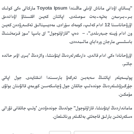
"يساتاي اۋدانى ماناش اۋىلى ماڭىندا Toyota Ipsum ماركالى ەكى كولىك
بىر-بىرىمەن بەتپە-بەت سوعىلدى. اپاتتان كەيىن اققىستاۋ اۋداندىق
اۋرۋحاناسىنا 12 ادام كەلىپ، كومەك سۇرادى. مەديسينالىق تەكسەرۋدەن كەيىن
ون ادام ۇيىنە جىبەرىلدى"، – دەپ "قازاۆتوجول" اق باسپا ءسوز قىزمەتىنىڭ
باسشىسى مارجان ورداباي مالىمدەدى.
اۋرۋحانادا ەكى ادام قالدى. دارىگەرلەردىڭ ايتۋىنشا، ولاردىڭ ءبىرى اۋىر حالدە
جاتىر.
پوليسەيلەر اپاتتىڭ سەبەبىن تەرگەۋ بارىسىندا انىقتايدى. جول اپاتى
جۇرگىزۋشىلەردىڭ جوندەلىپ جاتقان جول ۋچاسكەسىن كورمەي قالۋىنان بولۋى
مۇمكىن.
مامانداردىڭ ايتۋىنشا، قازاۆتوجول" جولدىڭ جوندەۋدەن ءوتىپ جاتقانى تۋرالى
ەسكەرتەتىن بارلىق قاجەتتى بەلگىلەر ورناتىلعان.