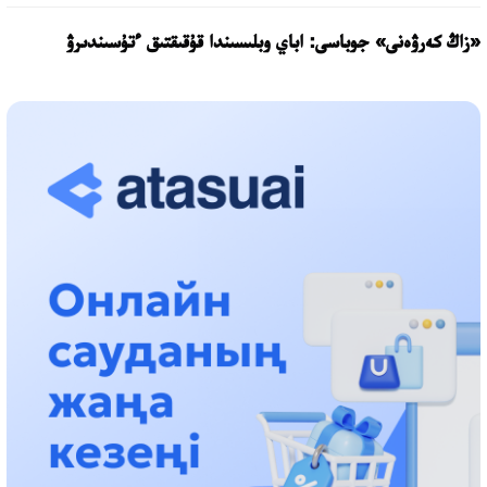
«زاڭ كەرۋەنى» جوباسى: اباي وبلىسىندا قۇقىقتىق ءتۇسىندىرۋ
جۇمىستارى جالعاسۋدا
17:31، 31 شىلدە 2026
حالىقارالىق «فورمۋلا-1 H2O» جارىسىن قونايەۆ قالاسىندا وتكىزۋ
جوسپارلانۋدا
13:13، 30 شىلدە 2026
اسحات اسىلبەكوۆ: كۇشتى بيلىككە كۇشتى تۇلعالار كەرەك!
12:01، 28 شىلدە 2026
ابزال دوستيار: دۋمان مۇحامەتكارىمدى الماتى تۇرمەسىنە اۋىستىرۋى
مۇمكىن
16:15، 27 شىلدە 2026