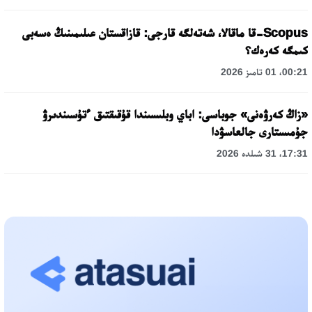
Scopus-قا ماقالا، شەتەلگە قارجى: قازاقستان عىلىمىنىڭ ەسەبى
كىمگە كەرەك؟
00:21، 01 تامىز 2026
«زاڭ كەرۋەنى» جوباسى: اباي وبلىسىندا قۇقىقتىق ءتۇسىندىرۋ
جۇمىستارى جالعاسۋدا
17:31، 31 شىلدە 2026
حالىقارالىق «فورمۋلا-1 H2O» جارىسىن قونايەۆ قالاسىندا وتكىزۋ
جوسپارلانۋدا
13:13، 30 شىلدە 2026
اسحات اسىلبەكوۆ: كۇشتى بيلىككە كۇشتى تۇلعالار كەرەك!
12:01، 28 شىلدە 2026