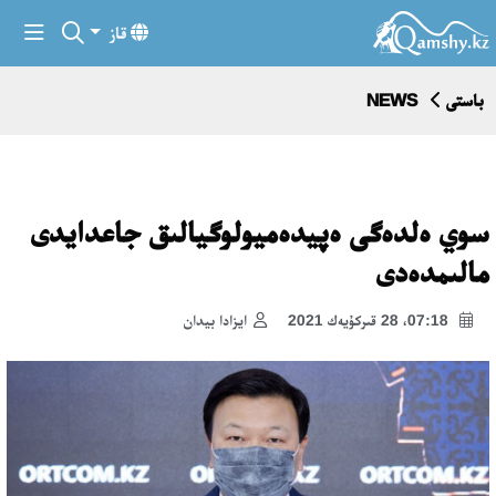
قاز
باستى
NEWS
سوي ەلدەگى ەپيدەميولوگيالىق جاعدايدى
مالىمدەدى
07:18، 28 قىركۇيەك 2021
ايزادا بيدان