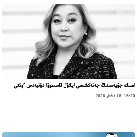
امسك جۇيەسىنىڭ جەتەكشىسى ايگۇل قاسىموۆا دۇنيەدەن ءوتتى
15:20، 18 قاڭتار 2026