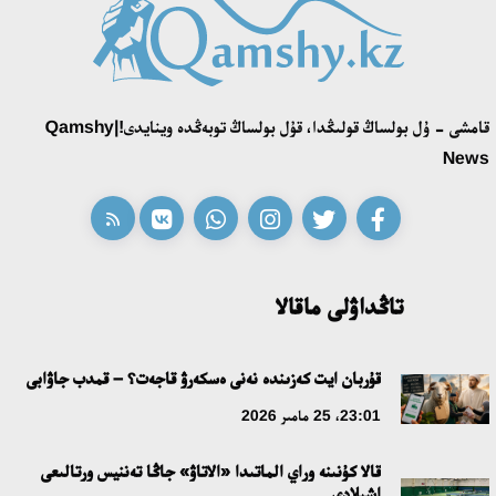
قونايەۆ قالاسىنىڭ اكىمى «سلاۆيان بازارى» بايقاۋىنىڭ جەڭىمپازى
اقەركە امالياتتى قابىلدادى
16:27، 23 شىلدە 2026
قامشى - ۇل بولساڭ قولىڭدا، قۇل بولساڭ توبەڭدە وينايدى!|Qamshy
قازاق تىلىندەگى «قۇت» كونسەپتىسىنىڭ لينگۆومادەني سيپاتى
News
09:21، 21 شىلدە 2026
ابايدىڭ ادام تاربيەسى تۋرالى كوزقاراستارىنىڭ وزەكتىلىگى
18:59، 20 شىلدە 2026
تاڭداۋلى ماقالا
جاساندى ينتەللەكت: ادامزاتتىڭ كومەكشىسى مە، الدە باسەكەلەسى
مە؟
قۇربان ايت كەزىندە نەنى ەسكەرۋ قاجەت؟ – قمدب جاۋابى
18:16، 20 شىلدە 2026
23:01، 25 مامىر 2026
قالا كۇنىنە وراي الماتىدا «الاتاۋ» جاڭا تەننيس ورتالىعى
ۇلتتىق ءارحيۆتىڭ اشىلعانىنا 20 جىل: نەگىزگى جەتىستىكتەرى مەن
اشىلادى