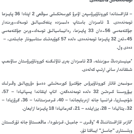
– قازاقستاندا كوروناۆيرۋسپەن اۋىرۋ كورسەتكىشى سوڭعى 2 اپتادا 36 پايىزعا
تومەندەدى. 1 تامىزدان باستاپ ەلىمىزدە ينفەكسيالىق توسەك-ورىندار
جۇكتەمەسى 56-دان 33 پايىزعا، رەانيماسيالىق توسەك-ورىن جۇكتەمەسى
45-تەن 32 پايىزعا تومەندەدى. ەلدە 57 كوۆيدتىك ستاسيونار جابىلدى، –
دەدى ول.
ءمينيستردىڭ سوزىنشە، 23 تامىزدان بەرى تاۋلىگىنە كوروناۆيرۋستان ساۋىعىپ
شىققاندار سانى ارتىپ كەلەدى.
سونىمەن قاتار كوروناۆيرۋس جۇقتىرۋ كورسەتىشى ددسۇ ەۋروپالىق وڭىرلىك
بيۋروسىنا كىرەتىن 32 ەلدە تومەندەگەن. اتاپ ايتقاندا يسپانيادا – 57،
شۆەيساريا، فرانسيا جانە ازەربايجاندا – 40، قىرعىزستاندا – 36، گرۋزيادا –
32، يتاليادا – 28، يزرايلدە – 21، گەرمانيادا 18 پايىزعا ازايعان.
ءقازىر قازاقستاننىڭ 4 ءوڭىرى – جامبىل، قىزىلوردا، ماڭعىستاۋ جانە تۇركىستان
وبلىستارى "جاسىل" ايماقتا تۇر.