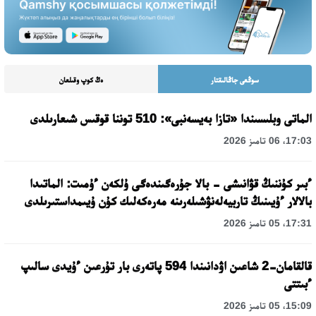
سوڭعى جاڭالىقتار
ەڭ كوپ وقىلعان
الماتى وبلىسىندا «تازا بەيسەنبى»: 510 توننا قوقىس شىعارىلدى
17:03، 06 تامىز 2026
ءبىر كۇننىڭ قۋانىشى - بالا جۇرەگىندەگى ۇلكەن ءۇمىت: الماتىدا
بالالار ءۇيىنىڭ تاربيەلەنۋشىلەرىنە مەرەكەلىك كۇن ۇيىمداستىرىلدى
17:31، 05 تامىز 2026
قالقامان-2 شاعىن اۋدانىندا 594 پاتەرى بار تۇرعىن ءۇيدى سالىپ
ءبىتتى
15:09، 05 تامىز 2026