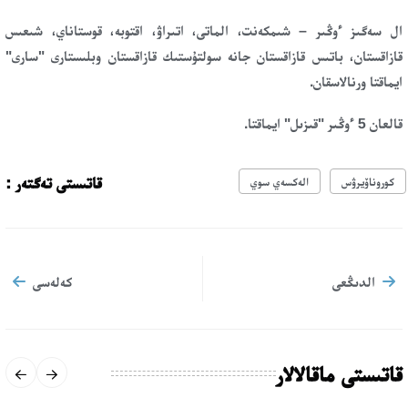
ال سەگىز ءوڭىر – شىمكەنت، الماتى، اتىراۋ، اقتوبە، قوستاناي، شىعىس
قازاقستان، باتىس قازاقستان جانە سولتۇستىك قازاقستان وبلىستارى "سارى"
ايماقتا ورنالاسقان.
قالعان 5 ءوڭىر "قىزىل" ايماقتا.
قاتىستى تەگتەر :
كوروناۆيرۋس
الەكسەي سوي
الدىڭعى
كەلەسى
قاتىستى ماقالالار