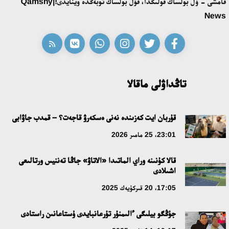
قامشى - ۇل بولساڭ قولىڭدا، قۇل بولساڭ توبەڭدە وينايدى!|Qamshy
قازاق تىلىندەگى «قۇت» كونسەپتىسىنىڭ لينگۆومادەني سيپاتى
News
09:21، 21 شىلدە 2026
ابايدىڭ ادام تاربيەسى تۋرالى كوزقاراستارىنىڭ وزەكتىلىگى
18:59، 20 شىلدە 2026
تاڭداۋلى ماقالا
جاساندى ينتەللەكت: ادامزاتتىڭ كومەكشىسى مە، الدە باسەكەلەسى
مە؟
قۇربان ايت كەزىندە نەنى ەسكەرۋ قاجەت؟ – قمدب جاۋابى
18:16، 20 شىلدە 2026
23:01، 25 مامىر 2026
قالا كۇنىنە وراي الماتىدا «الاتاۋ» جاڭا تەننيس ورتالىعى
ۇلتتىق ءارحيۆتىڭ اشىلعانىنا 20 جىل: نەگىزگى جەتىستىكتەرى مەن
اشىلادى
دامۋ باعىتى
17:05، 20 قىركۇيەك 2025
17:09، 20 شىلدە 2026
جۇڭگو بيلىگى ءالىمنۇر تۇرعانبايدى ۇستاعانىن راستادى
مەملەكەت باسشىسى كوبەيتۇز كولىنىڭ جاي-كۇيىنە نازار اۋداردى