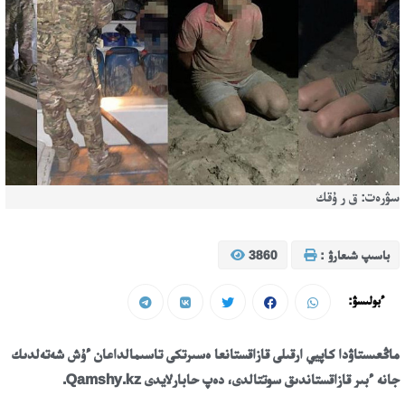
سۋرەت: ق ر ۇقك
باسىپ شىعارۋ :
3860
ءبولىسۋ:
ماڭعىستاۋدا كاپيي ارقىلى قازاقستانعا ەسىرتكى تاسىمالداعان ءۇش شەتەلدىك
جانە ءبىر قازاقستاندىق سوتتالدى، دەپ حابارلايدى Qamshy.kz.