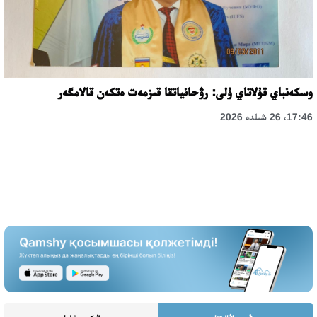
وسكەنباي قۇلاتاي ۇلى: رۋحانياتقا قىزمەت ەتكەن قالامگەر
17:46، 26 شىلدە 2026