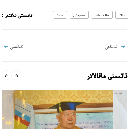
قاتىستى تەگتەر :
ۇقك
ماڭعىستاۋ
ەسىرتكى
سوت
الدىڭعى
كەلەسى
قاتىستى ماقالالار