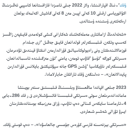
ۇقك
ء-نىڭ اقپاراتىنشا، ولار 2022 جىلى تامىزدا قازاقستانعا كاسپيي تەڭىزىنىڭ
اكۆاتورياسى ارقىلى 10 كەلى اپيىن مەن 8 كەلى گاشيش اكەلمەك بولعان
ارەكەتتەرى ۇستىندە ۇستالدى.
«شەتەلدىڭ ازاماتتارى مەملەكەتتىك شەكارانى كىشى كولەمدى قايىقپەن زاڭسىز
كەسىپ وتكەن. قىلمىسكەرلەر قولدانعان قايىق جەڭىل ءارى جىلدام
قوزعالاتىندىقتان ونى راديولوكاسيالىق قۇرالدارمەن انىقتاۋ قيىندىق تۋدىرعان.
ەسىرتكى كوزگە ءتۇسۋ ءقاۋىپ تومەن، ياعني ءتۇن مەزگىلىندە تاسىمالدانعان.
قىلمىسكەرلەر ناۆيگاسيا ءۇشىن GPS جانە سپۋتنيكتىق بايلانىس قۇرالدارىن
پايدالانعان»، – دەلىنگەن ۇقك تاراتقان حابارلامادا.
2023 جىلعى اقپاندا ماڭعىستاۋ وبلىسىنىڭ قىلمىستىق ىستەر بويىنشا
مامانداندىرىلعان سوتى ەسىرتكى قىلمىسىنا قاتىسۋشىلاردى ق ر قك 286-بابى
4-تارماعىنا سايكەس كىنالى دەپ تاۋىپ، ۇزاق مەرزىمگە بوستاندىقتارىنان
ايىرۋ تۋرالى شەشىم شىعاردى.
«ەسىرتكى بيزنەسىنە قارسى كۇرەس جۇمىسى جالعاسۋدا»، – دەپ قوستى ۇقك.