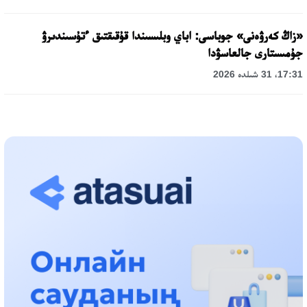
«زاڭ كەرۋەنى» جوباسى: اباي وبلىسىندا قۇقىقتىق ءتۇسىندىرۋ
جۇمىستارى جالعاسۋدا
17:31، 31 شىلدە 2026
حالىقارالىق «فورمۋلا-1 H2O» جارىسىن قونايەۆ قالاسىندا وتكىزۋ
جوسپارلانۋدا
13:13، 30 شىلدە 2026
اسحات اسىلبەكوۆ: كۇشتى بيلىككە كۇشتى تۇلعالار كەرەك!
12:01، 28 شىلدە 2026
ابزال دوستيار: دۋمان مۇحامەتكارىمدى الماتى تۇرمەسىنە اۋىستىرۋى
مۇمكىن
16:15، 27 شىلدە 2026