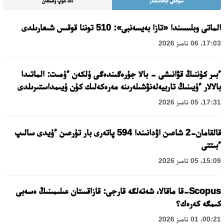
سوڭعى جاڭالىقتار
ەڭ كوپ وقىلعان
الماتى وبلىسىندا «تازا بەيسەنبى»: 510 توننا قوقىس شىعارىلدى
17:03، 06 تامىز 2026
ءبىر كۇننىڭ قۋانىشى - بالا جۇرەگىندەگى ۇلكەن ءۇمىت: الماتىدا
بالالار ءۇيىنىڭ تاربيەلەنۋشىلەرىنە مەرەكەلىك كۇن ۇيىمداستىرىلدى
17:31، 05 تامىز 2026
قالقامان-2 شاعىن اۋدانىندا 594 پاتەرى بار تۇرعىن ءۇيدى سالىپ
ءبىتتى
15:09، 05 تامىز 2026
Scopus-قا ماقالا، شەتەلگە قارجى: قازاقستان عىلىمىنىڭ ەسەبى
كىمگە كەرەك؟
00:21، 01 تامىز 2026