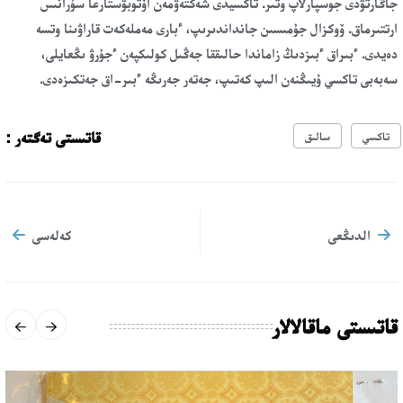
جاڭارتۋدى جوسپارلاپ وتىر. تاكسيدى شەكتەۋمەن اۆتوبۋستارعا سۇرانىس
ارتتىرماق. ۆوكزال جۇمىسىن جانداندىرىپ، ءبارى مەملەكەت قاراۋىنا وتسە
دەيدى. ءبىراق ءبىزدىڭ زاماندا حالىققا جەڭىل كولىكپەن ءجۇرۋ ىڭعايلى،
سەبەبى تاكسي ۇيىڭنەن الىپ كەتىپ، جەتەر جەرىڭە ءبىر-اق جەتكىزەدى.
قاتىستى تەگتەر :
تاكسي
سالىق
الدىڭعى
كەلەسى
قاتىستى ماقالالار