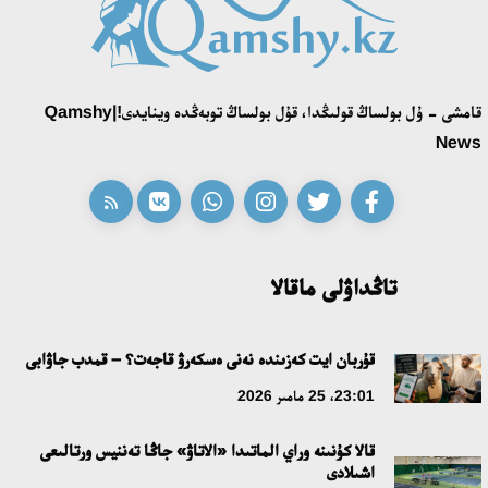
قونايەۆ قالاسىنىڭ اكىمى «سلاۆيان بازارى» بايقاۋىنىڭ جەڭىمپازى
اقەركە امالياتتى قابىلدادى
16:27، 23 شىلدە 2026
قامشى - ۇل بولساڭ قولىڭدا، قۇل بولساڭ توبەڭدە وينايدى!|Qamshy
قازاق تىلىندەگى «قۇت» كونسەپتىسىنىڭ لينگۆومادەني سيپاتى
News
09:21، 21 شىلدە 2026
ابايدىڭ ادام تاربيەسى تۋرالى كوزقاراستارىنىڭ وزەكتىلىگى
18:59، 20 شىلدە 2026
تاڭداۋلى ماقالا
جاساندى ينتەللەكت: ادامزاتتىڭ كومەكشىسى مە، الدە باسەكەلەسى
مە؟
قۇربان ايت كەزىندە نەنى ەسكەرۋ قاجەت؟ – قمدب جاۋابى
18:16، 20 شىلدە 2026
23:01، 25 مامىر 2026
قالا كۇنىنە وراي الماتىدا «الاتاۋ» جاڭا تەننيس ورتالىعى
ۇلتتىق ءارحيۆتىڭ اشىلعانىنا 20 جىل: نەگىزگى جەتىستىكتەرى مەن
اشىلادى
دامۋ باعىتى