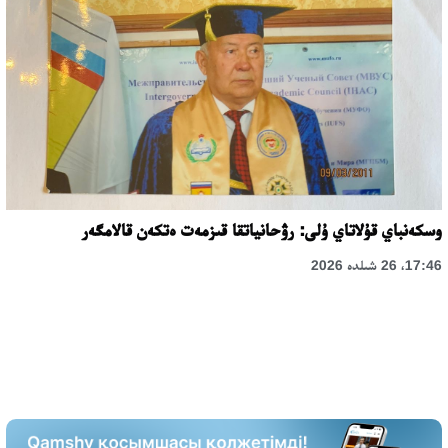
وسكەنباي قۇلاتاي ۇلى: رۋحانياتقا قىزمەت ەتكەن قالامگەر
17:46، 26 شىلدە 2026