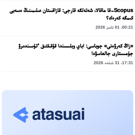
Scopus-قا ماقالا، شەتەلگە قارجى: قازاقستان عىلىمىنىڭ ەسەبى
كىمگە كەرەك؟
00:21، 01 تامىز 2026
«زاڭ كەرۋەنى» جوباسى: اباي وبلىسىندا قۇقىقتىق ءتۇسىندىرۋ
جۇمىستارى جالعاسۋدا
17:31، 31 شىلدە 2026
حالىقارالىق «فورمۋلا-1 H2O» جارىسىن قونايەۆ قالاسىندا وتكىزۋ
جوسپارلانۋدا
13:13، 30 شىلدە 2026
اسحات اسىلبەكوۆ: كۇشتى بيلىككە كۇشتى تۇلعالار كەرەك!
12:01، 28 شىلدە 2026