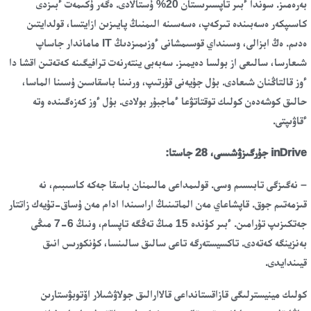
بەرەمىز. سوندا ءبىر تاپسىرىستان 20% ۇستالادى. ەگەر ۇكىمەت ءبىزدى
كاسىپكەر ەسەبىندە تىركەپ، ەسەسىنە الىمنىڭ پايىزىن ازايتسا، قولدايتىن
ەدىم. ەڭ ابزالى، وسىنداي قوسىمشانى ءوزىمىزدىڭ IT ماماندار جاساپ
شىعارسا، سالىعى از بولسا دەيمىز. سەبەبى ينتەرنەت ترافيگىنە كەتەتىن اقشا دا
ءوز قالتاڭنان شىعادى. بۇل جۇيەنى قۇرتىپ، ورنىنا باسقاسىن ۇسىنا الماسا،
حالىق كوشەدەن كولىك توقتاتۋعا ءماجبۇر بولادى. بۇل ءوز كەزەگىندە وتە
ءقاۋىپتى.
inDrive جۇرگىزۋشىسى، 28 جاستا:
– نەگىزگى تابىسىم وسى. قولىمداعى مالىمنان باسقا جەكە كاسىبىم، نە
قىزمەتىم جوق. قاپشاعاي مەن الماتىنىڭ اراسىندا ادام مەن ۇساق-تۇيەك زاتتار
جەتكىزىپ تۇرامىن. ءبىر كۇندە 15 مىڭ تەڭگە تاپسام، ونىڭ 6-7 مىڭى
بەنزينگە كەتەدى. تاكسيستەرگە تاعى سالىق سالىنسا، كۇنكورىس انىق
قيىندايدى.
كولىك مينيسترلىگى قازاقستانداعى قالاارالىق جولاۋشىلار اۆتوبۋستارىن