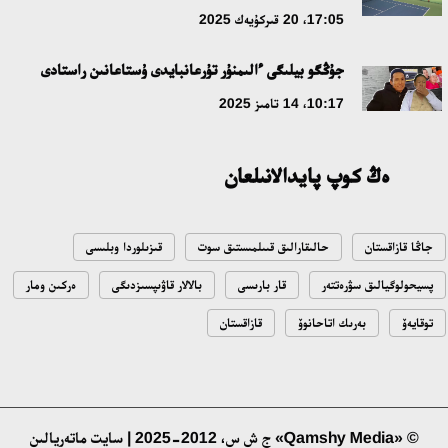
17:05، 20 قىركۇيەك 2025
17:09، 20 شىلدە 2026
جۇڭگو بيلىگى ءالىمنۇر تۇرعانبايدى ۇستاعانىن راستادى
مەملەكەت باسشىسى كوبەيتۇز كولىنىڭ جاي-كۇيىنە نازار اۋداردى
10:17، 14 تامىز 2025
18:22، 17 شىلدە 2026
ەڭ كوپ پايدالانىلعان
التىن وردا تاريحىن وقىتۋدىڭ يننوۆاسيالىق تاسىلدەرى ەنگىزىلەدى
10:28، 15 شىلدە 2026
جاڭا قازاقستان
حالىقارالىق قىىلمىستىق سوت
قىزىلوردا وبلىسى
قازاقستان ۇقك: ۋاقىت سىن-قاتەرلەرى جانە ۇلتتىق مۇددەنى قورعاۋ
پسيحولوگيالىق سۋرەتتەر
قار بارىسى
بالالار قاۋىپسىزدىگى
ەركىن ومار
17:49، 13 شىلدە 2026
توقايەۆ
بەرىك اتاحانوۆ
قازاقستان
«تازا قازاقستان» اياسىندا شالكودەدە 7 تونناعا جۋىق قوقىس
جينالدى: رايىمبەك اۋدانىنداعى ەتنوفەستيۆال ەكولوگيالىق
مادەنيەتتىڭ ۇلگىسىن كورسەتتى
17:01، 12 شىلدە 2026
© «Qamshy Media» ج ش س، 2012-2025 | سايت ماتەريالىن