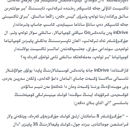
تاكسيست اتاۋلى جەكە كاسىپكەر رەتىندە تىركەلىپ، تابىسىنىڭ ءبىر مولشەرىن
سالىق ورگاندارىنا تولەپ وتىرۋى ءتيىس ەكەن، زاڭعا سالساق. ءبىراق تاكسيستى
جەكە كاسىپكەر دەپ ساناۋ ساناعا سىيمايدى. كاسىپ جاساپ وتىرعاندار
inDrive پەن ياندەكسGo سياقتى كومپانيالار، سالىقتى سولار تولەپ وتىر. ال
جۇرگىزۋشىلەر تەك تىركەلىپ، العان تاپسىرىسىنىڭ بەلگىلى پايىزىن كومپانياعا
تولەيدى. سونداعى سۇراق، جەتىسپەگەننەن امالسىز تاكسيست بولاتىندار
كومپانياعا ءبىر تولەپ، مەملەكەتكە سالىقتى تاعى تولەۋى كەرەك پە؟
قازاقستاندا inDrive جانە ياندەكس قوسىمشالارىنىڭ پايدا بولۋى جولاۋشىلار
تاسىمالى سالاسىنا ۇكىمەت جاساي الماعان دامۋ اكەلدى، ۇلكەن سەرپىن بەردى.
ونى مويىنداۋدىڭ ورنىنا ۇكىمەت وعان دا شەكتەۋ مەن تىيىم سالۋدى
كوكسەيدى. قىركۇيەك ايىنىڭ سوڭىندا كولىك مينيسترلىگى كوميتەتىنىڭ
باسشىسى ءالي التاي بىلاي دەگەن:
– “جۇرگىزۋشىلەر 8 ساعاتتان ارتىق كولىك جۇرگىزبەۋى كەرەك، ويتكەنى ولار
قىراعىلىعىن جوعالتادى. بىزدە جول-كولىك وقيعالارىنىڭ 35 پايىزى ءدال