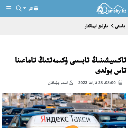
قاز
باستى
بارلىق ايماقتار
تاكسيشىنىڭ تابىسى ۇكىمەتتىڭ تاماعىنا
تاس بولدى
08:00، 28 قاراشا 2023
اسەم جۇماقان