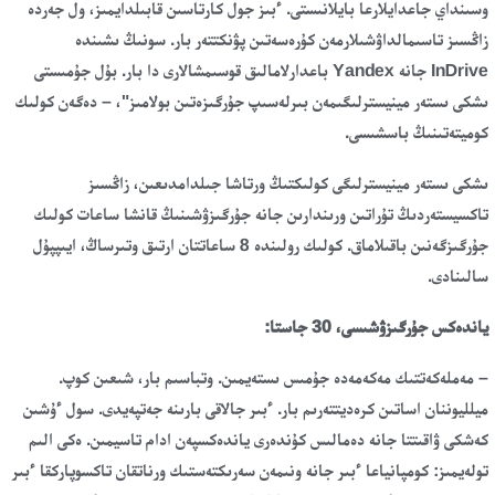
وسىنداي جاعدايلارعا بايلانىستى. ءبىز جول كارتاسىن قابىلدايمىز، ول جەردە
زاڭسىز تاسىمالداۋشىلارمەن كۇرەسەتىن پۋنكتتەر بار. سونىڭ ىشىندە
InDrive جانە Yandex باعدارلامالىق قوسىمشالارى دا بار. بۇل جۇمىستى
ىشكى ىستەر مينيسترلىگىمەن بىرلەسىپ جۇرگىزەتىن بولامىز"، – دەگەن كولىك
كوميتەتىنىڭ باسشىسى.
ىشكى ىستەر مينيسترلىگى كولىكتىڭ ورتاشا جىلدامدىعىن، زاڭسىز
تاكسيستەردىڭ تۇراتىن ورىندارىن جانە جۇرگىزۋشىنىڭ قانشا ساعات كولىك
جۇرگىزگەنىن باقىلاماق. كولىك رولىندە 8 ساعاتتان ارتىق وتىرساڭ، ايىپپۇل
سالىنادى.
ياندەكس جۇرگىزۋشىسى، 30 جاستا:
– مەملەكەتتىك مەكەمەدە جۇمىس ىستەيمىن. وتباسىم بار، شىعىن كوپ.
ميلليوننان اساتىن كرەديتتەرىم بار. ءبىر جالاقى بارىنە جەتپەيدى. سول ءۇشىن
كەشكى ۋاقىتتا جانە دەمالىس كۇندەرى ياندەكسپەن ادام تاسيمىن. ەكى الىم
تولەيمىز: كومپانياعا ءبىر جانە ونىمەن سەرىكتەستىك ورناتقان تاكسوپاركقا ءبىر