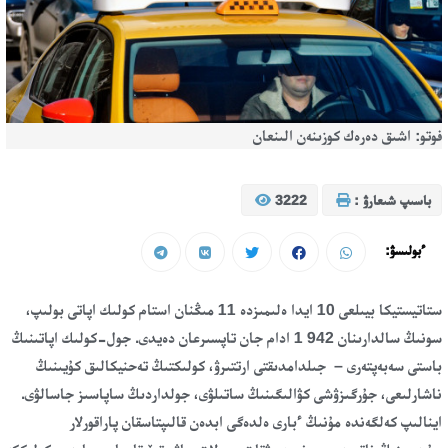
فوتو: اشىق دەرەك كوزىنەن الىنعان
باسىپ شىعارۋ :
3222
ءبولىسۋ:
ستاتيستيكا بيىلعى 10 ايدا ەلىمىزدە 11 مىڭنان استام كولىك اپاتى بولىپ،
سونىڭ سالدارىنان 1 942 ادام جان تاپسىرعان دەيدى. جول-كولىك اپاتىنىڭ
باستى سەبەپتەرى – جىلدامدىقتى ارتتىرۋ، كولىكتىڭ تەحنيكالىق كۇيىنىڭ
ناشارلىعى، جۇرگىزۋشى كۋالىگىنىڭ ساتىلۋى، جولداردىڭ ساپاسىز جاسالۋى.
اينالىپ كەلگەندە مۇنىڭ ءبارى ەلدەگى ابدەن قالىپتاسقان پاراقورلار