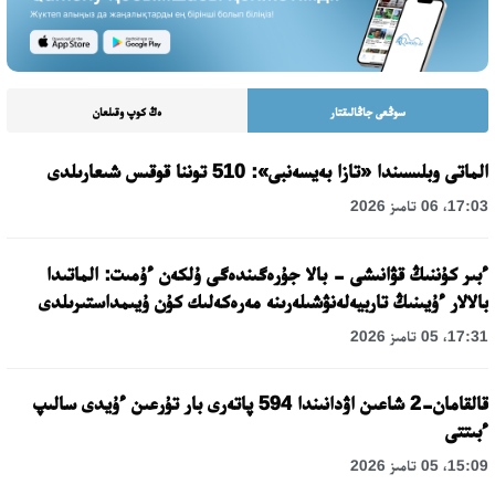
سوڭعى جاڭالىقتار
ەڭ كوپ وقىلعان
الماتى وبلىسىندا «تازا بەيسەنبى»: 510 توننا قوقىس شىعارىلدى
17:03، 06 تامىز 2026
ءبىر كۇننىڭ قۋانىشى - بالا جۇرەگىندەگى ۇلكەن ءۇمىت: الماتىدا
بالالار ءۇيىنىڭ تاربيەلەنۋشىلەرىنە مەرەكەلىك كۇن ۇيىمداستىرىلدى
17:31، 05 تامىز 2026
قالقامان-2 شاعىن اۋدانىندا 594 پاتەرى بار تۇرعىن ءۇيدى سالىپ
ءبىتتى
15:09، 05 تامىز 2026