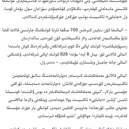
جۇيەسىنىڭ ناتيجەسى. ونى دەپۋتات ەربولات ساۋرىقوۆ تا جاسىرمايدى. كولىككە
قاتىستى ماسەلەنى كوتەرىپ، باقىلاۋدى كۇشەيتۋدى سۇراعان سول. بۇعان قوسا،
ول «جابايى» تاكسيست بولىپ جۇرگەن جۇرگىزۋشىلەردى كىنالادى.
– الماتىعا كۇن سايىن كىرەتىن 700 مىڭعا تارتا كولىكتىڭ جارتىسى قالاعا اقشا
تابۋ ماقساتىمەن كەلەدى. ولار تاكسيلەتىپ كۇن كورەدى. سالدارىنان
رەسپۋبليكامىزدا كولىك اپاتى ەڭ كوپ تىركەلگەن وڭىرلەردىڭ كوش باسىندا
الماتى قالاسى تۇر. بيىل 8 ايدا مۇندا 826 كولىك اپاتى تىركەلدى. ۇشتىكتى
الماتى جانە جامبىل وبلىستارى تۇيىقتايدى، – دەدى ول.
الماتى قالالىق مەملەكەتتىك كىرىستەر دەپارتامەنتىنىڭ سالىق تولەمەيتىن
تاكسيستەرمەن كۇرەسىپ جۇرگەنى قاشان. دەپارتامەنت ەسەبىنشە، تۇراقتى
جۇمىسى بارلار، ءتىپتى مەملەكەتتىك قىزمەتتەگىلەر دە بوس ۋاقىتىندا قوسىمشا
تابىس ءۇشىن «جابايى» تاكسيست بولا جونەلەدى. ويتكەنى ولارعا جالاقىسى
جەتپەي جاتىر، قۇرىعاندا بەنزينىن اقتايىن دەيدى. كولىگى بار جۇرت جۇمىسقا
كەلەردە، ۇيىنە قايتاردا جولاۋشى ءىلىپ كەتۋگە تىرىسادى.
دەپارتامەنتكە ءدال سونداي ءتيىپ-قاشقىش تاكسيستەر مازا بەرمەي كەلەدى.