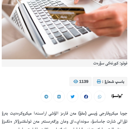
فوتو: كورنەكى سۋرەت
باسىپ شىعارۋ :
1139
ءبولىسۋ:
جوبا ميكروقارجى ۇيىمى (مقۇ) مەن قارىز الۋشى اراسىندا ميكروكرەديت بەرۋ
تۋرالى شارت جاساسۋ، سونداي-اق وعان وزگەرىستەر مەن تولىقتىرۋلار ەنگىزۋ