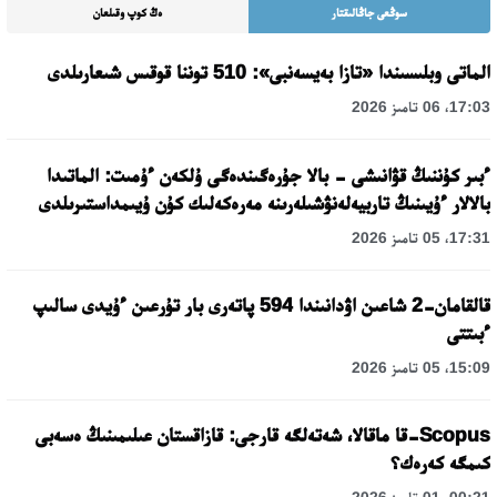
سوڭعى جاڭالىقتار
ەڭ كوپ وقىلعان
الماتى وبلىسىندا «تازا بەيسەنبى»: 510 توننا قوقىس شىعارىلدى
17:03، 06 تامىز 2026
ءبىر كۇننىڭ قۋانىشى - بالا جۇرەگىندەگى ۇلكەن ءۇمىت: الماتىدا
بالالار ءۇيىنىڭ تاربيەلەنۋشىلەرىنە مەرەكەلىك كۇن ۇيىمداستىرىلدى
17:31، 05 تامىز 2026
قالقامان-2 شاعىن اۋدانىندا 594 پاتەرى بار تۇرعىن ءۇيدى سالىپ
ءبىتتى
15:09، 05 تامىز 2026
Scopus-قا ماقالا، شەتەلگە قارجى: قازاقستان عىلىمىنىڭ ەسەبى
كىمگە كەرەك؟