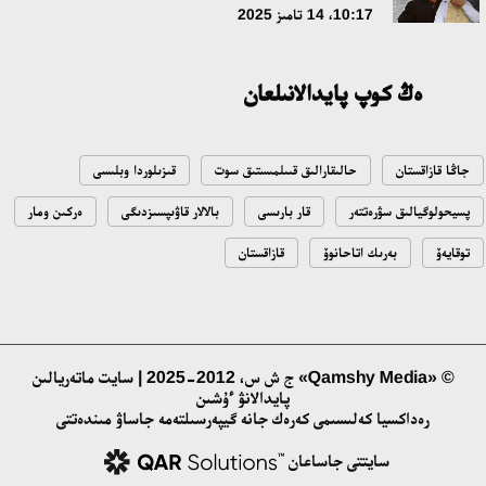
مەملەكەت باسشىسى كوبەيتۇز كولىنىڭ جاي-كۇيىنە نازار اۋداردى
10:17، 14 تامىز 2025
18:22، 17 شىلدە 2026
ەڭ كوپ پايدالانىلعان
التىن وردا تاريحىن وقىتۋدىڭ يننوۆاسيالىق تاسىلدەرى ەنگىزىلەدى
10:28، 15 شىلدە 2026
جاڭا قازاقستان
حالىقارالىق قىىلمىستىق سوت
قىزىلوردا وبلىسى
قازاقستان ۇقك: ۋاقىت سىن-قاتەرلەرى جانە ۇلتتىق مۇددەنى قورعاۋ
پسيحولوگيالىق سۋرەتتەر
قار بارىسى
بالالار قاۋىپسىزدىگى
ەركىن ومار
17:49، 13 شىلدە 2026
توقايەۆ
بەرىك اتاحانوۆ
قازاقستان
«تازا قازاقستان» اياسىندا شالكودەدە 7 تونناعا جۋىق قوقىس
جينالدى: رايىمبەك اۋدانىنداعى ەتنوفەستيۆال ەكولوگيالىق
مادەنيەتتىڭ ۇلگىسىن كورسەتتى
17:01، 12 شىلدە 2026
© «Qamshy Media» ج ش س، 2012-2025 | سايت ماتەريالىن
پايدالانۋ ءۇشىن
رەداكسيا كەلىسىمى كەرەك جانە گيپەرسىلتەمە جاساۋ مىندەتتى
ناۋقاستاردىڭ ەسەبىنەن بيزنەسىن دوڭگەلەتىپ وتىرعاندارعا باقىلاۋ
قاجەت!
سايتتى جاساعان