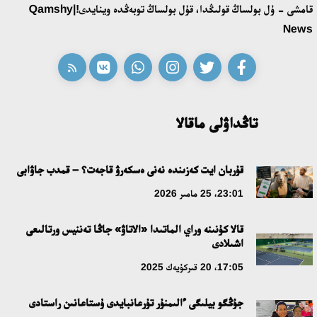
قامشى - ۇل بولساڭ قولىڭدا، قۇل بولساڭ توبەڭدە وينايدى!|Qamshy
قازاق تىلىندەگى «قۇت» كونسەپتىسىنىڭ لينگۆومادەني سيپاتى
News
09:21، 21 شىلدە 2026
ابايدىڭ ادام تاربيەسى تۋرالى كوزقاراستارىنىڭ وزەكتىلىگى
18:59، 20 شىلدە 2026
تاڭداۋلى ماقالا
جاساندى ينتەللەكت: ادامزاتتىڭ كومەكشىسى مە، الدە باسەكەلەسى
مە؟
قۇربان ايت كەزىندە نەنى ەسكەرۋ قاجەت؟ – قمدب جاۋابى
18:16، 20 شىلدە 2026
23:01، 25 مامىر 2026
قالا كۇنىنە وراي الماتىدا «الاتاۋ» جاڭا تەننيس ورتالىعى
ۇلتتىق ءارحيۆتىڭ اشىلعانىنا 20 جىل: نەگىزگى جەتىستىكتەرى مەن
اشىلادى
دامۋ باعىتى
17:05، 20 قىركۇيەك 2025
17:09، 20 شىلدە 2026
جۇڭگو بيلىگى ءالىمنۇر تۇرعانبايدى ۇستاعانىن راستادى