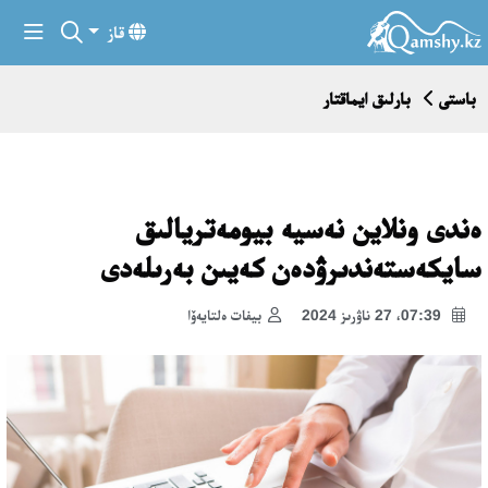
قاز
باستى
بارلىق ايماقتار
ەندى ونلاين نەسيە بيومەتريالىق
سايكەستەندىرۋدەن كەيىن بەرىلەدى
07:39، 27 ناۋرىز 2024
بيفات ەلتايەۆا