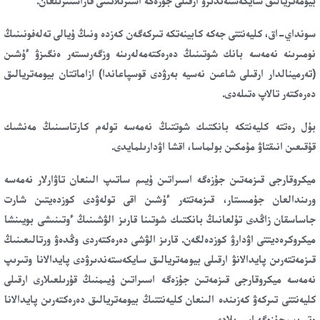
بيومەتريالىق سايكەستەندىرۋ ارقىلى جۇزەگە اسىرىلاتىنى قاراستىرىلعان.
سونداي-اق، كليەنتتى جەكە كابينەتكە تىركەگەن كەزدە ونىڭ ۇيالى تەلەفونىنىڭ
نومىرىنە نەمەسە بانك شوتىنىڭ دەرەكتەمەلەرىنە وزگەرىستەر ەنگىزۋ ءۇشىن
(تەرمينالدار ارقىلى شاعىن نەسيە بەرۋدى قوسپاعاندا) ازاماتتان بيومەتريالىق
دەرەكتەر تالاپ ەتىلەدى.
بۇل رەتتە كليەنتكە بانكتىك شوتتىڭ نەمەسە تولەم كارتاسىنىڭ مەنشىك
قۇقىعىن انىقتاۋ مۇمكىن بولماسا، اقشا اۋدارىلمايدى.
ميكروقارجى قىزمەتىن جۇزەگە اسىراتىن ۇيىم ساتىپ الىنعان تاۋارلار نەمەسە
ورىندالعان جۇمىستار، قىزمەتتەر ءۇشىن اقى تولەۋدى كوزدەيتىن شارت
جاساسقان زاڭدى تۇلعانىڭ بانكتىك شوتىنا قارىز الۋشىنىڭ ءوتىنىشى بويىنشا
ميكروكرەديتتى اۋدارۋ كوزدەلگەن. قارىز الۋشى دەرەكتەردى وڭدەۋ ورتالىعىنىڭ
قىزمەتتەرىن پايدالانۋ ارقىلى بيومەتريالىق سايكەستەندىرۋدى پايدالانا وتىرىپ
نەمەسە ميكروقارجى قىزمەتىن جۇزەگە اسىراتىن ۇيىمنىڭ قۇرىلعىلارى ارقىلى
كليەنتتى تىركەۋ كەزىندە الىنعان كليەنتتىڭ بيومەتريالىق دەرەكتەرىن پايدالانا
وتىرىپ جۇزەگە اسىرىلادى.