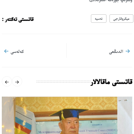
قاتىستى تەگتەر :
ميكروقارجى
نەسيە
الدىڭعى
كەلەسى
قاتىستى ماقالالار