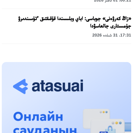
00:21، 01 تامىز 2026
«زاڭ كەرۋەنى» جوباسى: اباي وبلىسىندا قۇقىقتىق ءتۇسىندىرۋ
جۇمىستارى جالعاسۋدا
17:31، 31 شىلدە 2026
حالىقارالىق «فورمۋلا-1 H2O» جارىسىن قونايەۆ قالاسىندا وتكىزۋ
جوسپارلانۋدا
13:13، 30 شىلدە 2026
اسحات اسىلبەكوۆ: كۇشتى بيلىككە كۇشتى تۇلعالار كەرەك!
12:01، 28 شىلدە 2026
ابزال دوستيار: دۋمان مۇحامەتكارىمدى الماتى تۇرمەسىنە اۋىستىرۋى
مۇمكىن
16:15، 27 شىلدە 2026