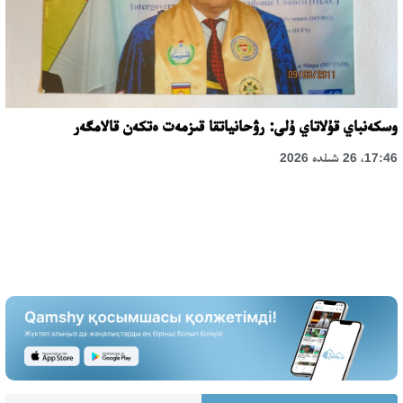
وسكەنباي قۇلاتاي ۇلى: رۋحانياتقا قىزمەت ەتكەن قالامگەر
17:46، 26 شىلدە 2026