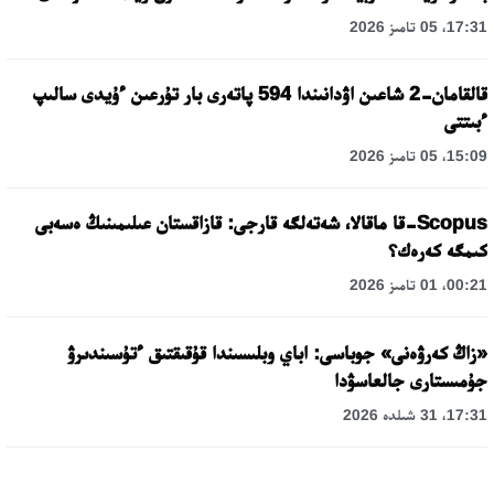
17:31، 05 تامىز 2026
قالقامان-2 شاعىن اۋدانىندا 594 پاتەرى بار تۇرعىن ءۇيدى سالىپ
ءبىتتى
15:09، 05 تامىز 2026
Scopus-قا ماقالا، شەتەلگە قارجى: قازاقستان عىلىمىنىڭ ەسەبى
كىمگە كەرەك؟
00:21، 01 تامىز 2026
«زاڭ كەرۋەنى» جوباسى: اباي وبلىسىندا قۇقىقتىق ءتۇسىندىرۋ
جۇمىستارى جالعاسۋدا
17:31، 31 شىلدە 2026
حالىقارالىق «فورمۋلا-1 H2O» جارىسىن قونايەۆ قالاسىندا وتكىزۋ