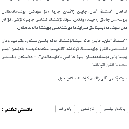
اتالعان ءىستىڭ ءمان-جايىن زاڭمەن جاريا ەتۋ مۇمكىن بولماعاندىقتان
پروسەسس جابىق رەجيمدە وتكەن. سوتتالۋشىنىڭ كىناسى جابىرلەنۋشى، كۋالەر
مەن سوت-مەديسينالىق ساراپتاما قورىتىندىسى بويىنشا دالەلدەنگەن.
"ءىستىڭ ءمان-جايىن جانە سوتتالۋشىنىڭ جەكە باسىن ەسكەرە وتىرىپ، وعان
قىلمىستىق-اتقارۋ جۇيەسىنىڭ توتەنشە ءقاۋىپسىز مەكەمەلەرىندە وتەۋمەن ءومىر
بويىنا باس بوستاندىعىنان ايىرۋ جازاسى تاعايىندالدى"، – دەلىنگەن وبلىستىق
سوت تاراتقان اقپاراتتا.
سوت ۇكىمى ءالى زاڭدى كۇشىنە ەنگەن جوق.
قاتىستى تەگتەر :
پاۆلودار وبلىسى
قازاقستان
وگەي اكە