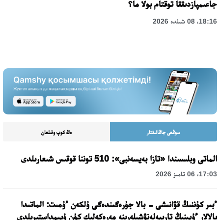
جاعىمپازدىققا توقتام بولا ما؟
18:16، 08 شىلدە 2026
سوڭعى جاڭالىقتار
ەڭ كوپ وقىلعان
الماتى وبلىسىندا «تازا بەيسەنبى»: 510 توننا قوقىس شىعارىلدى
17:03، 06 تامىز 2026
ءبىر كۇننىڭ قۋانىشى - بالا جۇرەگىندەگى ۇلكەن ءۇمىت: الماتىدا
بالالار ءۇيىنىڭ تاربيەلەنۋشىلەرىنە مەرەكەلىك كۇن ۇيىمداستىرىلدى