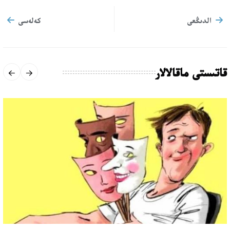
الدىڭعى
كەلەسى
قاتىستى ماقالالار