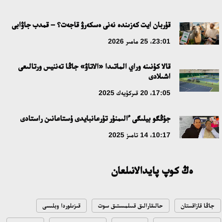
جاساندى ينتەللەكت: ادامزاتتىڭ كومەكشىسى مە، الدە باسەكەلەسى
مە؟
قۇربان ايت كەزىندە نەنى ەسكەرۋ قاجەت؟ – قمدب جاۋابى
18:16، 20 شىلدە 2026
23:01، 25 مامىر 2026
قالا كۇنىنە وراي الماتىدا «الاتاۋ» جاڭا تەننيس ورتالىعى
ۇلتتىق ءارحيۆتىڭ اشىلعانىنا 20 جىل: نەگىزگى جەتىستىكتەرى مەن
اشىلادى
دامۋ باعىتى
17:05، 20 قىركۇيەك 2025
17:09، 20 شىلدە 2026
جۇڭگو بيلىگى ءالىمنۇر تۇرعانبايدى ۇستاعانىن راستادى
مەملەكەت باسشىسى كوبەيتۇز كولىنىڭ جاي-كۇيىنە نازار اۋداردى
10:17، 14 تامىز 2025
18:22، 17 شىلدە 2026
ەڭ كوپ پايدالانىلعان
التىن وردا تاريحىن وقىتۋدىڭ يننوۆاسيالىق تاسىلدەرى ەنگىزىلەدى
10:28، 15 شىلدە 2026
جاڭا قازاقستان
حالىقارالىق قىىلمىستىق سوت
قىزىلوردا وبلىسى
قازاقستان ۇقك: ۋاقىت سىن-قاتەرلەرى جانە ۇلتتىق مۇددەنى قورعاۋ