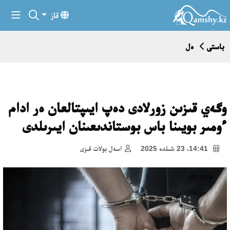
قاز
باستى
ەل
وگەي قىزىن زورلادى دەپ ايىپتالعان ەر ادام
ءومىر بويىنا باس بوستاندىعىنان ايىرىلدى
14:41، 23 شىلدە 2025
اسەل بولات قىزى