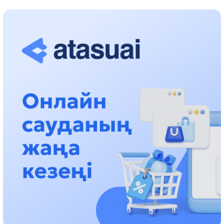
جوسپارلانۋدا
13:13، 30 شىلدە 2026
اسحات اسىلبەكوۆ: كۇشتى بيلىككە كۇشتى تۇلعالار كەرەك!
12:01، 28 شىلدە 2026
ابزال دوستيار: دۋمان مۇحامەتكارىمدى الماتى تۇرمەسىنە اۋىستىرۋى
مۇمكىن
16:15، 27 شىلدە 2026
وسكەنباي قۇلاتاي ۇلى: رۋحانياتقا قىزمەت ەتكەن قالامگەر
17:46، 26 شىلدە 2026
ەڭبەك ادامىنا كورسەتىلگەن قۇرمەت: الماتى وبلىسىنىڭ اكىمى
كوممۋنالدىق قىزمەتكەرلەرمەن بىرگە تازالىققا شىعىپ، تاڭعى اس