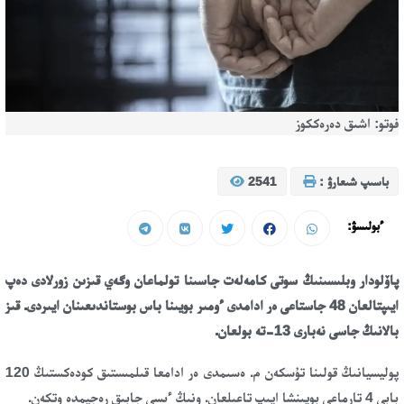
فوتو: اشىق دەرەككوز
باسىپ شىعارۋ :
2541
ءبولىسۋ:
پاۆلودار وبلىسىنىڭ سوتى كامەلەت جاسىنا تولماعان وگەي قىزىن زورلادى دەپ
ايىپتالعان 48 جاستاعى ەر ادامدى ءومىر بويىنا باس بوستاندىعىنان ايىردى. قىز
بالانىڭ جاسى نەبارى 13-تە بولعان.
پوليسيانىڭ قولىنا تۇسكەن م. ەسىمدى ەر ادامعا قىلمىستىق كودەكستىڭ 120
بابى 4 تارماعى بويىنشا ايىپ تاعىلعان. ونىڭ ءىسى جابىق رەجيمدە وتكەن.