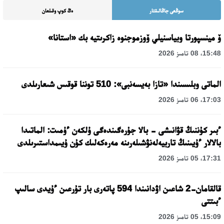
سوڭعى جاڭالىقتار
ەڭ كوپ وقىلعان
ۆ مينسپورتا وبياسنيلي ۆوزموجنوە زاكرىتيە بك «استانا»
15:48، 08 تامىز 2026
الماتى وبلىسىندا «تازا بەيسەنبى»: 510 توننا قوقىس شىعارىلدى
17:03، 06 تامىز 2026
ءبىر كۇننىڭ قۋانىشى - بالا جۇرەگىندەگى ۇلكەن ءۇمىت: الماتىدا
بالالار ءۇيىنىڭ تاربيەلەنۋشىلەرىنە مەرەكەلىك كۇن ۇيىمداستىرىلدى
17:31، 05 تامىز 2026
قالقامان-2 شاعىن اۋدانىندا 594 پاتەرى بار تۇرعىن ءۇيدى سالىپ
ءبىتتى
15:09، 05 تامىز 2026