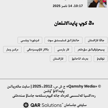
دامۋ باعىتى
10:17، 14 تامىز 2025
17:09، 20 شىلدە 2026
ەڭ كوپ پايدالانىلعان
مەملەكەت باسشىسى كوبەيتۇز كولىنىڭ جاي-كۇيىنە نازار اۋداردى
18:22، 17 شىلدە 2026
جاڭا قازاقستان
حالىقارالىق قىىلمىستىق سوت
قىزىلوردا وبلىسى
التىن وردا تاريحىن وقىتۋدىڭ يننوۆاسيالىق تاسىلدەرى ەنگىزىلەدى
پسيحولوگيالىق سۋرەتتەر
قار بارىسى
بالالار قاۋىپسىزدىگى
ەركىن ومار
10:28، 15 شىلدە 2026
توقايەۆ
بەرىك اتاحانوۆ
قازاقستان
قازاقستان ۇقك: ۋاقىت سىن-قاتەرلەرى جانە ۇلتتىق مۇددەنى قورعاۋ
17:49، 13 شىلدە 2026
© «Qamshy Media» ج ش س، 2012-2025 | سايت ماتەريالىن
پايدالانۋ ءۇشىن
«تازا قازاقستان» اياسىندا شالكودەدە 7 تونناعا جۋىق قوقىس
رەداكسيا كەلىسىمى كەرەك جانە گيپەرسىلتەمە جاساۋ مىندەتتى
جينالدى: رايىمبەك اۋدانىنداعى ەتنوفەستيۆال ەكولوگيالىق
مادەنيەتتىڭ ۇلگىسىن كورسەتتى
سايتتى جاساعان
17:01، 12 شىلدە 2026