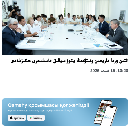
التىن وردا تاريحىن وقىتۋدىڭ يننوۆاسيالىق تاسىلدەرى ەنگىزىلەدى
10:28، 15 شىلدە 2026