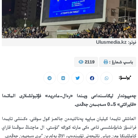
فوتو: Ulusmedia.kz
باسىپ شىعارۋ :
2119
ءبولىسۋ:
چەمپيوندار ليگاسىنداعى ويىندا «رەال-مادريد» فۋتبولشىلارى الماتىدا
«قايراتتى» 5-0 ەسەبىمەن جەڭدى.
العاشقى تايمدا كيليان مباپپە پەنالتيدەن جالعىز گول سوقتى. ەكىنشى تايمدا
فرانسۋز شابۋىلشىسى تاعى ەكى مارتە كوزگە ءتۇستى. ال ماچتىڭ سوڭىنا قاراي
كاماۆينگا مەن دياس ناتيجەنى تۇيىندەپ، الاڭ يەلەرىن ءىرى ەسەپپەن جەڭدى.