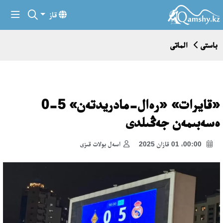
قاز
باستى
الماتى
«قايرات» «رەال-مادريدتەن» 5-0
ەسەبىمەن جەڭىلدى
00:00، 01 قازان 2025
اسەل بولات قىزى