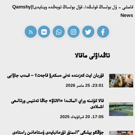
قونايەۆ قالاسىنىڭ اكىمى «سلاۆيان بازارى» بايقاۋىنىڭ جەڭىمپازى
قامشى - ۇل بولساڭ قولىڭدا، قۇل بولساڭ توبەڭدە وينايدى!|Qamshy
اقەركە امالياتتى قابىلدادى
News
16:27، 23 شىلدە 2026
قازاق تىلىندەگى «قۇت» كونسەپتىسىنىڭ لينگۆومادەني سيپاتى
09:21، 21 شىلدە 2026
تاڭداۋلى ماقالا
ابايدىڭ ادام تاربيەسى تۋرالى كوزقاراستارىنىڭ وزەكتىلىگى
قۇربان ايت كەزىندە نەنى ەسكەرۋ قاجەت؟ – قمدب جاۋابى
18:59، 20 شىلدە 2026
23:01، 25 مامىر 2026
جاساندى ينتەللەكت: ادامزاتتىڭ كومەكشىسى مە، الدە باسەكەلەسى
قالا كۇنىنە وراي الماتىدا «الاتاۋ» جاڭا تەننيس ورتالىعى
مە؟
اشىلادى
18:16، 20 شىلدە 2026
17:05، 20 قىركۇيەك 2025
ۇلتتىق ءارحيۆتىڭ اشىلعانىنا 20 جىل: نەگىزگى جەتىستىكتەرى مەن
جۇڭگو بيلىگى ءالىمنۇر تۇرعانبايدى ۇستاعانىن راستادى