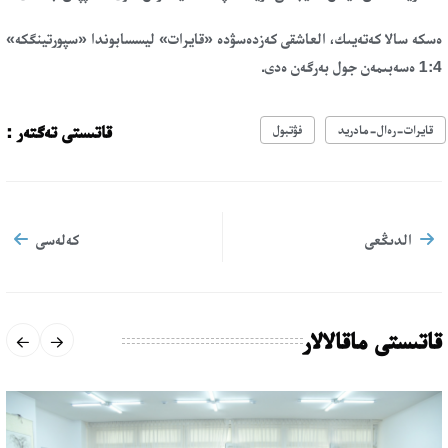
ەسكە سالا كەتەيىك، العاشقى كەزدەسۋدە «قايرات» ليسسابوندا «سپورتينگكە»
1:4 ەسەبىمەن جول بەرگەن ەدى.
قاتىستى تەگتەر :
قايرات-رەال-مادريد
فۋتبول
الدىڭعى
كەلەسى
قاتىستى ماقالالار