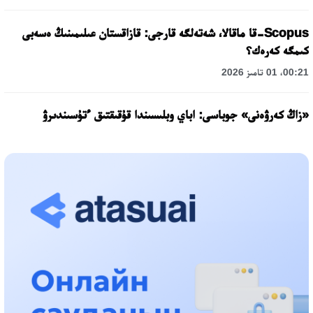
Scopus-قا ماقالا، شەتەلگە قارجى: قازاقستان عىلىمىنىڭ ەسەبى
كىمگە كەرەك؟
00:21، 01 تامىز 2026
«زاڭ كەرۋەنى» جوباسى: اباي وبلىسىندا قۇقىقتىق ءتۇسىندىرۋ
جۇمىستارى جالعاسۋدا
17:31، 31 شىلدە 2026
حالىقارالىق «فورمۋلا-1 H2O» جارىسىن قونايەۆ قالاسىندا وتكىزۋ
جوسپارلانۋدا
13:13، 30 شىلدە 2026
اسحات اسىلبەكوۆ: كۇشتى بيلىككە كۇشتى تۇلعالار كەرەك!
12:01، 28 شىلدە 2026