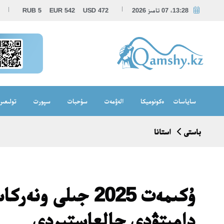
13:28، 07 تامىز 2026
472
USD
542
EUR
5
RUB
ساياسات
ەكونوميكا
الەۋمەت
سۇحبات
سپورت
تولىعىر
باستى
استانا
ۇكىمەت 2025 جىلى
دامىتۋدى جالعاستىردى