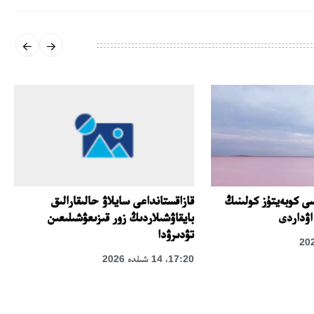
 كوبەيتۇز كولىنىڭ
قازاقستانداعى سايلاۋ حالىقارالىق
اۋداردى
بايقاۋشىلاردىڭ زور قىزىعۋشىلىعىن
تۋدىرۋدا
17:20، 14 شىلدە 2026