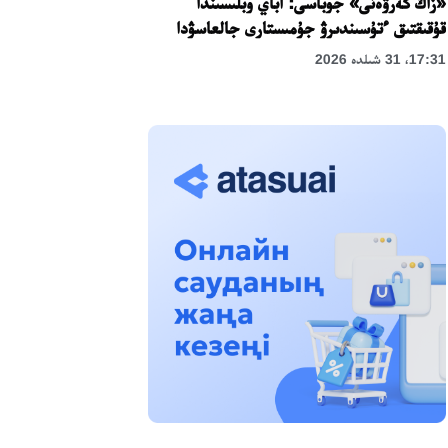
«زاڭ كەرۋەنى» جوباسى: اباي وبلىسىندا
قۇقىقتىق ءتۇسىندىرۋ جۇمىستارى جالعاسۋدا
17:31، 31 شىلدە 2026
حالىقارالىق «فورمۋلا-1 H2O» جارىسىن
قونايەۆ قالاسىندا وتكىزۋ جوسپارلانۋدا
13:13، 30 شىلدە 2026
اسحات اسىلبەكوۆ: كۇشتى بيلىككە كۇشتى
تۇلعالار كەرەك!
12:01، 28 شىلدە 2026
ابزال دوستيار: دۋمان مۇحامەتكارىمدى الماتى
تۇرمەسىنە اۋىستىرۋى مۇمكىن
16:15، 27 شىلدە 2026