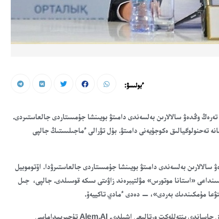
ءبولىسۋ:
رۋ مەن تەرەڭ وڭدەۋ سالالارىن بەلسەندى دامىتۋ بويىنشا جۇمىستاردى جالعاستىردى.
نە تەحنولوگيالىق ەكوجۇيەنى دامىتۋ. بۇل تۋرالى ءماجىلىستىڭ جالپى
 سالالارىن بەلسەندى دامىتۋ بويىنشا جۇمىستاردى جالعاستىرۋدا. اۆتوموبيل
داعى KIA زاۋىتى جانە الماتى قالاسىنداعى «استانا موتورس» مۋلتيبرەند زاۋىتى ىسكە قوسىلدى. جالپى، جىل
سيفرلاندىرۋ جانە جاساندى ينتەللەكت سالاسىندا Alem.AI حالىقارالىق جاساندى ينتەللەكت ورتالىعى اشىلدى. Alem.AI تۇجىرىمداماسى