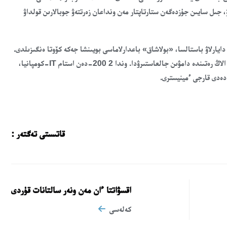
 جىل سايىن جۇزدەگەن ستارتاپتار مەن ونداعان زەرتتەۋ جوبالارىن قولداۋ
 دايارلاۋ باستالسا، «بولاشاق» باعدارلاماسى بويىنشا جەكە كۆوتا ەنگىزىلدى.
Astana Hub – تەحنولوگيالىق كومپانيالار مەن ستارتاپتارعا ارنالعان الاڭ رەتىندە دامۋىن جالعاستىرۋدا. وندا 2 200-دەن استام IT-كومپانيا،
قاتىستى تەگتەر :
اقسۋاتتا ءان مەن ونەر سالتانات قۇردى
كەلەسى