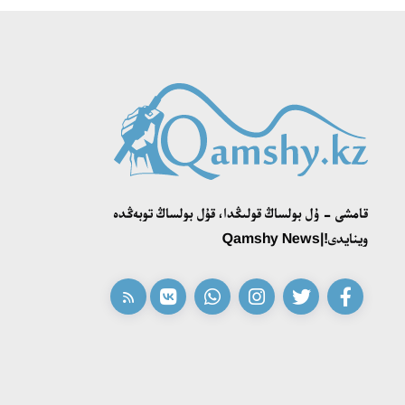
قامشى - ۇل بولساڭ قولىڭدا، قۇل بولساڭ توبەڭدە
وينايدى!|Qamshy News