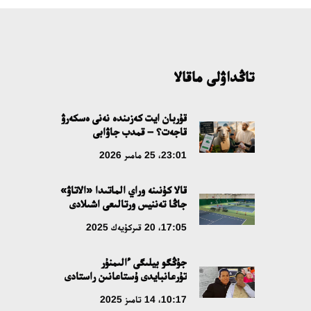
تاڭداۋلى ماقالا
قۇربان ايت كەزىندە نەنى ەسكەرۋ
قاجەت؟ – قمدب جاۋابى
23:01، 25 مامىر 2026
قالا كۇنىنە وراي الماتىدا «الاتاۋ»
جاڭا تەننيس ورتالىعى اشىلادى
17:05، 20 قىركۇيەك 2025
جۇڭگو بيلىگى ءالىمنۇر
تۇرعانبايدى ۇستاعانىن راستادى
10:17، 14 تامىز 2025