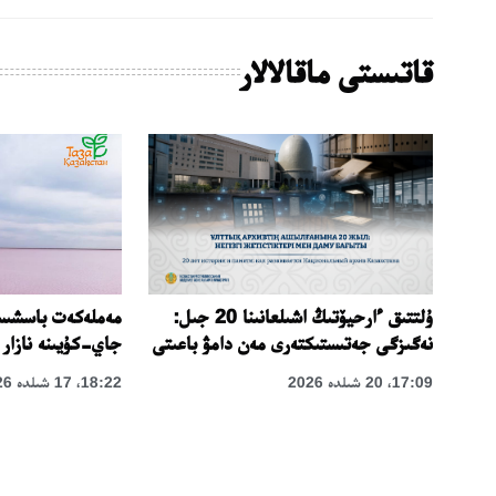
قاتىستى ماقالالار
مەملەكەت باسشىسى
ۇلتتىق ءارحيۆتىڭ اشىلعانىنا 20 جىل:
جاي-كۇيىنە نازار 
نەگىزگى جەتىستىكتەرى مەن دامۋ باعىتى
18:22، 17 شىلدە 2026
17:09، 20 شىلدە 2026