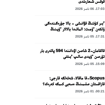
قوقىس شىعارىلدى
17:03، 06 تامىز 2026
ءبىر كۇننىڭ قۋانىشى - بالا جۇرەگىندەگى
ۇلكەن ءۇمىت: الماتىدا بالالار ءۇيىنىڭ
تاربيەلەنۋشىلەرىنە مەرەكەلىك كۇن
17:31، 05 تامىز 2026
ۇيىمداستىرىلدى
قالقامان-2 شاعىن اۋدانىندا 594 پاتەرى بار
تۇرعىن ءۇيدى سالىپ ءبىتتى
15:09، 05 تامىز 2026
Scopus-قا ماقالا، شەتەلگە قارجى:
قازاقستان عىلىمىنىڭ ەسەبى كىمگە كەرەك؟
00:21، 01 تامىز 2026