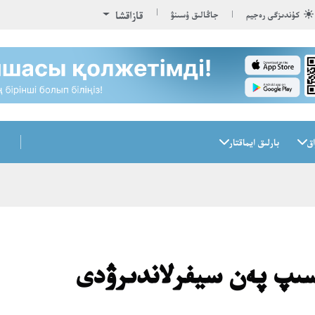
قازاقشا
كۇندىزگى رەجيم
جاڭالىق ۇسىنۋ
اق
بارلىق ايماقتار
 ونەركاسىپ پەن سيفرلاندىرۋدى