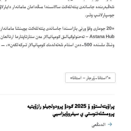
شەڭبەرىندە جاساندى ينتەللەكت سالاسىندا مىڭداعان ماماندار دايارلاۋ،
جوسپارلانىپ وتىر.
«20 جوعارى وقۋ ورنى بازاسىندا جاساندى ينتەللەكت بويىنشا ماماندار
ونىڭ ىشىندە 500-دەن استام شەتەلدىك كومپانيالار تىركەلگەن»، — دەدى قارجى ءمينيسترى.
«ءاستانا-ۇرجار – استانا»
پراۆيتەلستۆو ۆ 2025 گودۋ پرودولجيلو رازۆيتيە
پرومىشلەننوستي ي سيفروۆيزاسيي
الدىڭعى