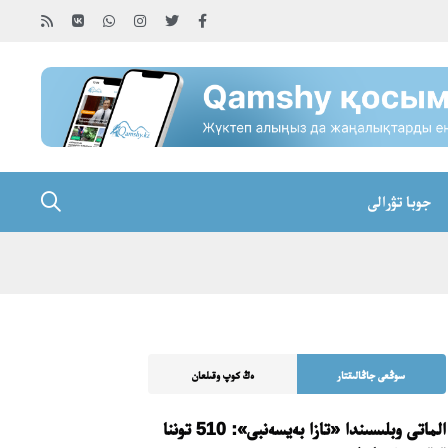
جوبا تۋرالى
سوڭعى جاڭالىقتار
ەڭ كوپ وقىلعان
الماتى وبلىسىندا «تازا بەيسەنبى»: 510 توننا