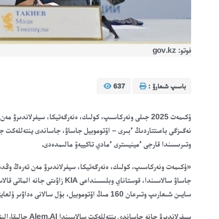
فوتو: gov.kz
باسىپ شىعارۋ :
637
ۇكىمەت 2025 جىلى ونەركاسىپ، كولىك، ەنەرگەتيكا، سيفرلاندى
نەگىزگى باعىتتاردىڭ ءبىرى – اۆتوموبيل جاساۋ، جاساندى ينتەللەكت جا
وتىرىسىندا قارجى ءمينيسترى ءمادي تاكييەۆ مالىمدەدى.
«ۇكىمەت ونەركاسىپ، كولىك، ەنەرگەتيكا، سيفرلاندىرۋ مەن تەرەڭ وڭدەۋ
جاساۋ سالاسىندا، قوستاناي وبلىسىن
سايىن شىعارىپ وتىرعان 160 مىڭ اۆتوموبيل، بۇل سالانى ەداۋىر ۇلعايتۋعا مۇمكىندىك بەردى»، — دەدى ءمادي تاكييەۆ.