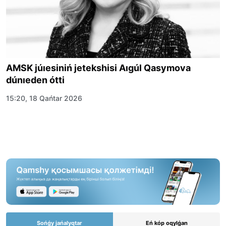
AMSK júıesiniń jetekshisi Aıgúl Qasymova
dúnıeden ótti
15:20, 18 Qańtar 2026
Sońǵy jańalyqtar
Eń kóp oqylǵan