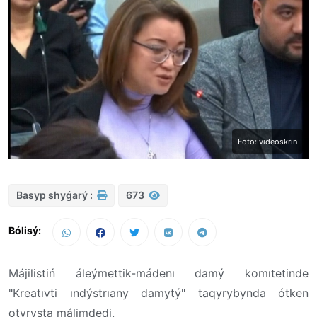
Foto: vıdeoskrın
Basyp shyǵarý :
673
Bólisý:
Májilistiń áleýmettik-mádenı damý komıtetinde
"Kreatıvti ındýstrıany damytý" taqyrybynda ótken
otyrysta málimdedi.