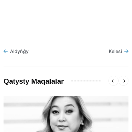
Aldyńǵy
Kelesi
Qatysty Maqalalar