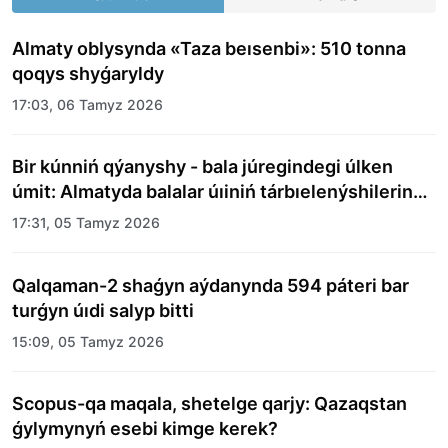
Almaty oblysynda «Taza beısenbi»: 510 tonna
qoqys shyǵaryldy
17:03, 06 Tamyz 2026
Bir kúnniń qýanyshy - bala júregindegi úlken
úmit: Almatyda balalar úıiniń tárbıelenýshilerine
merekelik kún uıymdastyryldy
17:31, 05 Tamyz 2026
Qalqaman-2 shaǵyn aýdanynda 594 páteri bar
turǵyn úıdi salyp bitti
15:09, 05 Tamyz 2026
Scopus-qa maqala, shetelge qarjy: Qazaqstan
ǵylymynyń esebi kimge kerek?