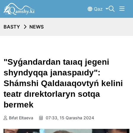
Qaz
BASTY
NEWS
"Syǵandardan taıaq jegeni
shyndyqqa janaspaıdy":
Shámshi Qaldaıaqovtyń kelini
teatr dırektorlaryn sotqa
bermek
Bıfat Eltaeva
07:33, 15 Qarasha 2024