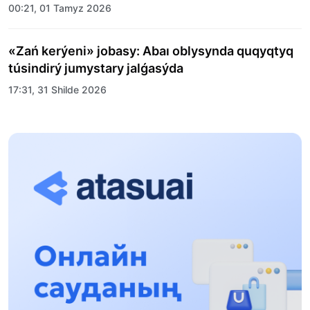
00:21, 01 Tamyz 2026
«Zań kerýeni» jobasy: Abaı oblysynda quqyqtyq
túsindirý jumystary jalǵasýda
17:31, 31 Shilde 2026
Halyqaralyq «Formýla-1 H2O» jarysyn Qonaev
qalasynda ótkizý josparlanýda
13:13, 30 Shilde 2026
Asqat Asylbekov: Kúshti bılikke kúshti tulǵalar
kerek!
12:01, 28 Shilde 2026
Abzal Dostıar: Dýman Muhametkárimdi Almaty