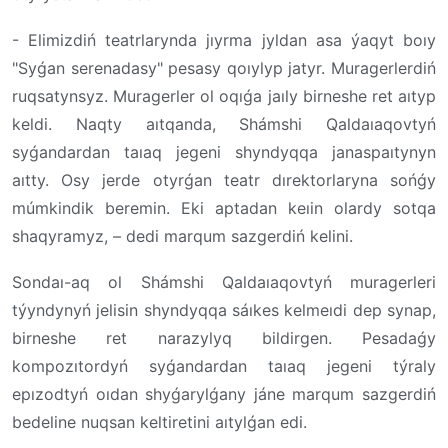
- Elimizdiń teatrlarynda jıyrma jyldan asa ýaqyt boıy
"Syǵan serenadasy" pesasy qoıylyp jatyr. Muragerlerdiń
ruqsatynsyz. Muragerler ol oqıǵa jaıly birneshe ret aıtyp
keldi. Naqty aıtqanda, Shámshi Qaldaıaqovtyń
syǵandardan taıaq jegeni shyndyqqa janaspaıtynyn
aıtty. Osy jerde otyrǵan teatr dırektorlaryna sońǵy
múmkindik beremin. Eki aptadan keıin olardy sotqa
shaqyramyz, – dedi marqum sazgerdiń kelini.
Sondaı-aq ol Shámshi Qaldaıaqovtyń muragerleri
týyndynyń jelisin shyndyqqa sáıkes kelmeıdi dep synap,
birneshe ret narazylyq bildirgen. Pesadaǵy
kompozıtordyń syǵandardan taıaq jegeni týraly
epızodtyń oıdan shyǵarylǵany jáne marqum sazgerdiń
bedeline nuqsan keltiretini aıtylǵan edi.