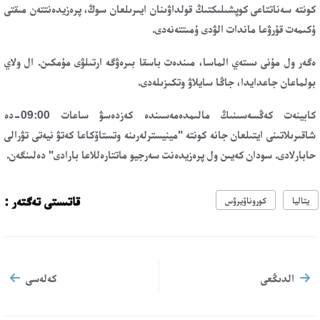
كونتە سەناتتاعى كوپشىلىكتىڭ قولداۋىنان ايىرىلعان سوڭ، پرەزيدەنتتەن مىقتى
ۇكىمەت قۇرۋعا ماندات الۋدى ۇمىتتەنەدى.
ەگەر ول مۇنى ىستەي الماسا، مىندەت باسقا بىرەۋگە ارتىلۋى مۇمكىن. ال ولاي
بولماعان جاعدايدا، جاڭا سايلاۋ وتكىزىلەدى.
كابينەت كەڭسەسىنىڭ مالىمدەمەسىندە كەزدەسۋ ساعات 09:00-دە
شاقىرىلاتىنى ايتىلعان جانە كونتە "مينيسترلەرىنە وتستاۆكاعا كەتۋ نيەتى تۋرالى
حابارلادى. سودان كەيىن ول پرەزيدەنت سەرجيو ماتتارەللاعا بارادى" دەلىنگەن.
قاتىستى تەگتەر :
يتاليا
كوروناۆيرۋس
الدىڭعى
كەلەسى