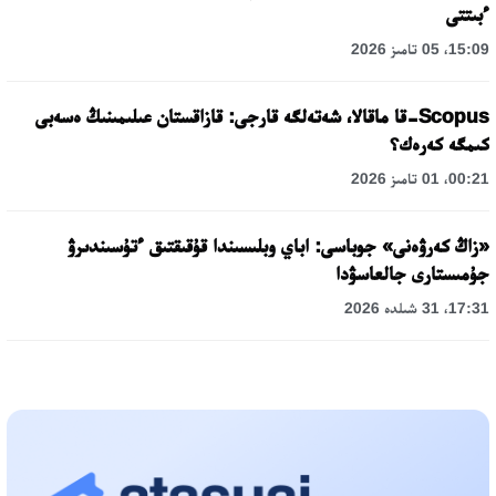
ءبىتتى
15:09، 05 تامىز 2026
Scopus-قا ماقالا، شەتەلگە قارجى: قازاقستان عىلىمىنىڭ ەسەبى
كىمگە كەرەك؟
00:21، 01 تامىز 2026
«زاڭ كەرۋەنى» جوباسى: اباي وبلىسىندا قۇقىقتىق ءتۇسىندىرۋ
جۇمىستارى جالعاسۋدا
17:31، 31 شىلدە 2026
حالىقارالىق «فورمۋلا-1 H2O» جارىسىن قونايەۆ قالاسىندا وتكىزۋ
جوسپارلانۋدا
13:13، 30 شىلدە 2026