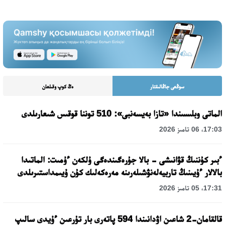
سوڭعى جاڭالىقتار
ەڭ كوپ وقىلعان
الماتى وبلىسىندا «تازا بەيسەنبى»: 510 توننا قوقىس شىعارىلدى
17:03، 06 تامىز 2026
ءبىر كۇننىڭ قۋانىشى - بالا جۇرەگىندەگى ۇلكەن ءۇمىت: الماتىدا
بالالار ءۇيىنىڭ تاربيەلەنۋشىلەرىنە مەرەكەلىك كۇن ۇيىمداستىرىلدى
17:31، 05 تامىز 2026
قالقامان-2 شاعىن اۋدانىندا 594 پاتەرى بار تۇرعىن ءۇيدى سالىپ