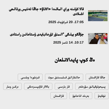
قالا كۇنىنە وراي الماتىدا «الاتاۋ» جاڭا تەننيس ورتالىعى
ۇلتتىق ءارحيۆتىڭ اشىلعانىنا 20 جىل: نەگىزگى جەتىستىكتەرى مەن
اشىلادى
دامۋ باعىتى
17:05، 20 قىركۇيەك 2025
17:09، 20 شىلدە 2026
جۇڭگو بيلىگى ءالىمنۇر تۇرعانبايدى ۇستاعانىن راستادى
مەملەكەت باسشىسى كوبەيتۇز كولىنىڭ جاي-كۇيىنە نازار اۋداردى
10:17، 14 تامىز 2025
18:22، 17 شىلدە 2026
ەڭ كوپ پايدالانىلعان
التىن وردا تاريحىن وقىتۋدىڭ يننوۆاسيالىق تاسىلدەرى ەنگىزىلەدى
10:28، 15 شىلدە 2026
جاڭا قازاقستان
حالىقارالىق قىىلمىستىق سوت
قىزىلوردا وبلىسى
قازاقستان ۇقك: ۋاقىت سىن-قاتەرلەرى جانە ۇلتتىق مۇددەنى قورعاۋ
پسيحولوگيالىق سۋرەتتەر
قار بارىسى
بالالار قاۋىپسىزدىگى
ەركىن ومار
17:49، 13 شىلدە 2026
توقايەۆ
بەرىك اتاحانوۆ
قازاقستان
«تازا قازاقستان» اياسىندا شالكودەدە 7 تونناعا جۋىق قوقىس