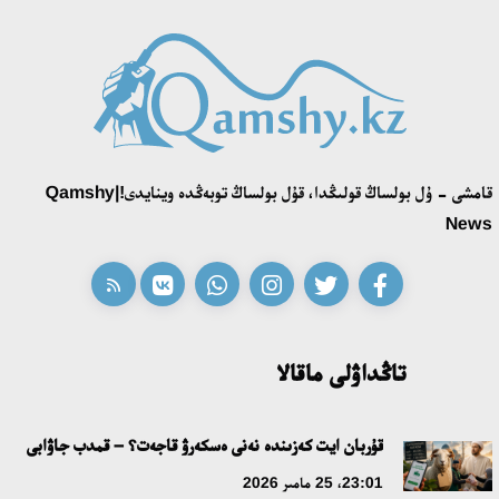
18:39، 23 شىلدە 2026
قونايەۆ قالاسىنىڭ اكىمى «سلاۆيان بازارى» بايقاۋىنىڭ جەڭىمپازى
اقەركە امالياتتى قابىلدادى
16:27، 23 شىلدە 2026
قامشى - ۇل بولساڭ قولىڭدا، قۇل بولساڭ توبەڭدە وينايدى!|Qamshy
قازاق تىلىندەگى «قۇت» كونسەپتىسىنىڭ لينگۆومادەني سيپاتى
News
09:21، 21 شىلدە 2026
ابايدىڭ ادام تاربيەسى تۋرالى كوزقاراستارىنىڭ وزەكتىلىگى
18:59، 20 شىلدە 2026
تاڭداۋلى ماقالا
جاساندى ينتەللەكت: ادامزاتتىڭ كومەكشىسى مە، الدە باسەكەلەسى
مە؟
قۇربان ايت كەزىندە نەنى ەسكەرۋ قاجەت؟ – قمدب جاۋابى
18:16، 20 شىلدە 2026
23:01، 25 مامىر 2026