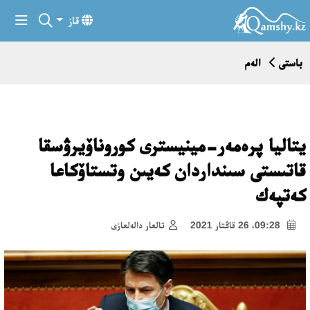
قاز
باستى
الەم
يتاليا پرەمەر-مينيسترى كوروناۆيرۋسقا
قاتىستى سىنداردان كەيىن وتستاۆكاعا
كەتپەك
09:28، 26 قاڭتار 2021
تالعار دالەلعازى