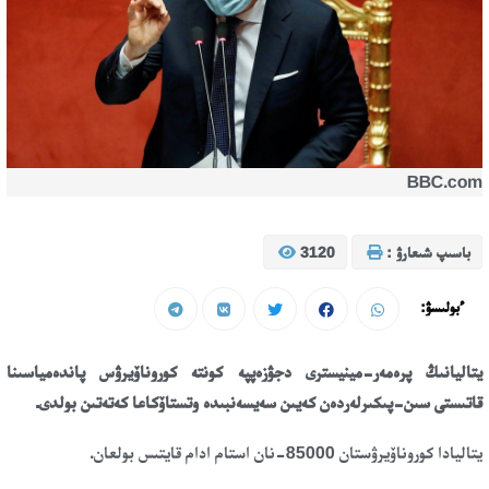
BBC.com
باسىپ شىعارۋ :
3120
ءبولىسۋ:
يتاليانىڭ پرەمەر-مينيسترى دجۋزەپپە كونتە كوروناۆيرۋس پاندەمياسىنا
قاتىستى سىن-پىكىرلەردەن كەيىن سەيسەنبىدە وتستاۆكاعا كەتەتىن بولدى.
يتاليادا كوروناۆيرۋستان 85000-نان استام ادام قايتىس بولعان.