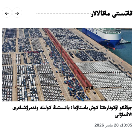
قاتىستى ماقالالار
جۇڭگو اۆتونارىقتا كوش باستاۋدا؛ باتىستىڭ كولىك وندىرۋشىلەرى
الاڭداۋلى
13:05، 28 مامىر 2026