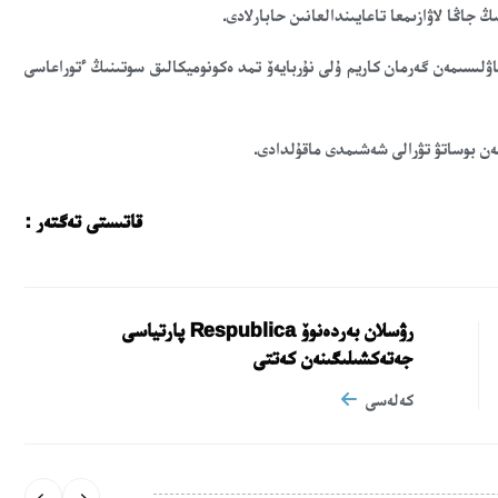
جاڭا لاۋازىمعا تاعايىندالعانىن حابارلادى.
20 جىلعى 10 ماۋسىمداعى پلەنۋم قاۋلىسىمەن گەرمان كاريم ۇلى نۇربايەۆ تمد ەكونوميكالىق سوتىنىڭ ءتوراعاسى
نەن بوساتۋ تۋرالى شەشىمدى ماقۇلدادى.
قاتىستى تەگتەر :
رۋسلان بەردەنوۆ Respublica پارتياسى
جەتەكشىلىگىنەن كەتتى
كەلەسى