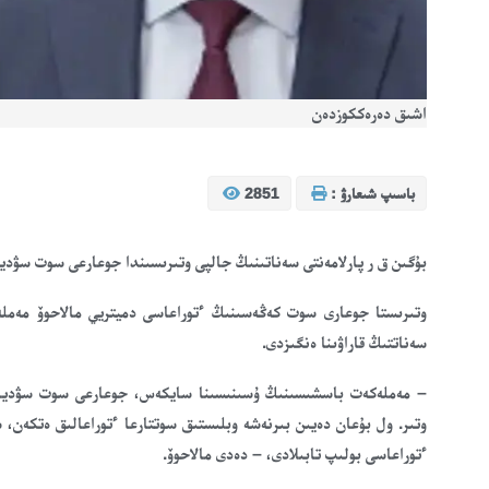
اشىق دەرەككوزدەن
باسىپ شىعارۋ :
2851
بۇگىن ق ر پارلامەنتى سەناتىنىڭ جالپى وتىرىسىندا جوعارعى سوت سۋديال
وتىرىستا جوعارى سوت كەڭەسىنىڭ ءتوراعاسى دميتريي مالاحوۆ مەملە
سەناتتىڭ قاراۋىنا ەنگىزدى.
– مەملەكەت باسشىسىنىڭ ۇسىنىسىنا سايكەس، جوعارعى سوت سۋدياسى 
وتىر. ول بۇعان دەيىن بىرنەشە وبلىستىق سوتتارعا ءتوراعالىق ەتكەن، س
ءتوراعاسى بولىپ تابىلادى، – دەدى مالاحوۆ.