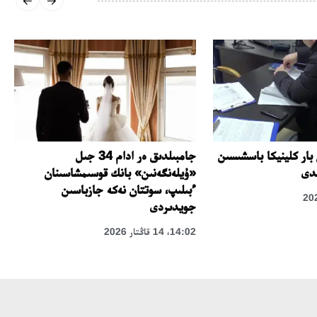
 بار كلينيكا باسشىسىن
جامبىلدىق ەر ادام 34 جىل
لدى
«ۇيلەنگەنىن» بانك قوسىمشاسىنان
ءبىلىپ، سوتتان نەكە جازباسىن
جويدىردى
14:02، 14 قاڭتار 2026