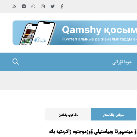
جوبا تۋرالى
سوڭعى جاڭالىقتار
ەڭ كوپ وقىلعان
ۆ مينسپورتا وبياسنيلي ۆوزموجنوە زاكرىتيە بك