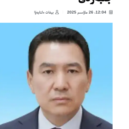
12:04، 26 ماۋسىم 2025
بيفات ەلتايەۆا