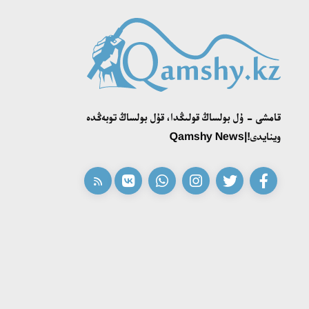
قامشى - ۇل بولساڭ قولىڭدا، قۇل بولساڭ توبەڭدە
وينايدى!|Qamshy News