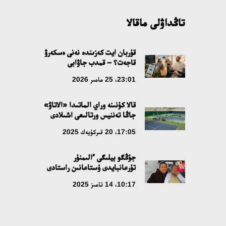
تاڭداۋلى ماقالا
قۇربان ايت كەزىندە نەنى ەسكەرۋ
قاجەت؟ – قمدب جاۋابى
23:01، 25 مامىر 2026
قالا كۇنىنە وراي الماتىدا «الاتاۋ»
جاڭا تەننيس ورتالىعى اشىلادى
17:05، 20 قىركۇيەك 2025
جۇڭگو بيلىگى ءالىمنۇر
تۇرعانبايدى ۇستاعانىن راستادى
10:17، 14 تامىز 2025