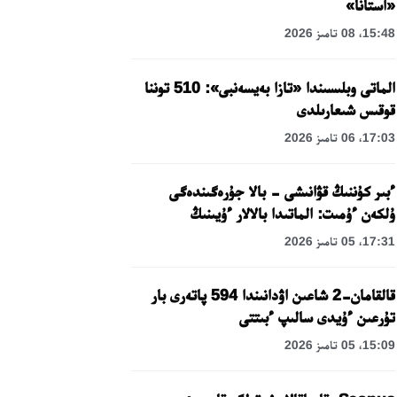
«استانا»
15:48، 08 تامىز 2026
الماتى وبلىسىندا «تازا بەيسەنبى»: 510 توننا
قوقىس شىعارىلدى
17:03، 06 تامىز 2026
ءبىر كۇننىڭ قۋانىشى - بالا جۇرەگىندەگى
ۇلكەن ءۇمىت: الماتىدا بالالار ءۇيىنىڭ
تاربيەلەنۋشىلەرىنە مەرەكەلىك كۇن
17:31، 05 تامىز 2026
ۇيىمداستىرىلدى
قالقامان-2 شاعىن اۋدانىندا 594 پاتەرى بار
تۇرعىن ءۇيدى سالىپ ءبىتتى
15:09، 05 تامىز 2026