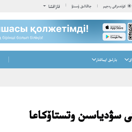
قازاقشا
كۇندىزگى رەجيم
جاڭالىق ۇسىنۋ
اق
بارلىق ايماقتار
 سۋدياسىن وتستاۆكاعا