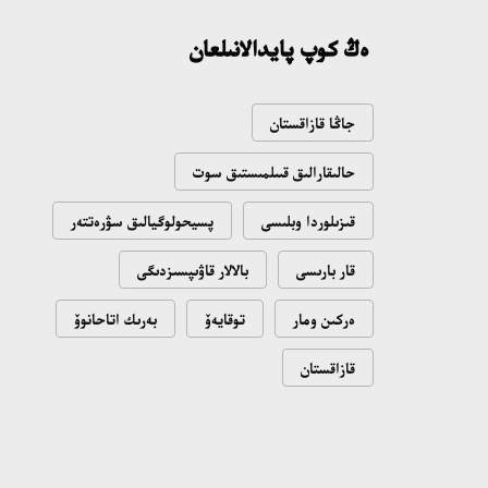
18:16، 20 شىلدە 2026
ەڭ كوپ پايدالانىلعان
ۇلتتىق ءارحيۆتىڭ اشىلعانىنا 20 جىل: نەگىزگى
جەتىستىكتەرى مەن دامۋ باعىتى
جاڭا قازاقستان
17:09، 20 شىلدە 2026
حالىقارالىق قىىلمىستىق سوت
مەملەكەت باسشىسى كوبەيتۇز كولىنىڭ جاي-
قىزىلوردا وبلىسى
پسيحولوگيالىق سۋرەتتەر
كۇيىنە نازار اۋداردى
18:22، 17 شىلدە 2026
قار بارىسى
بالالار قاۋىپسىزدىگى
ەركىن ومار
توقايەۆ
بەرىك اتاحانوۆ
التىن وردا تاريحىن وقىتۋدىڭ يننوۆاسيالىق
تاسىلدەرى ەنگىزىلەدى
قازاقستان
10:28، 15 شىلدە 2026
قازاقستان ۇقك: ۋاقىت سىن-قاتەرلەرى جانە
ۇلتتىق مۇددەنى قورعاۋ