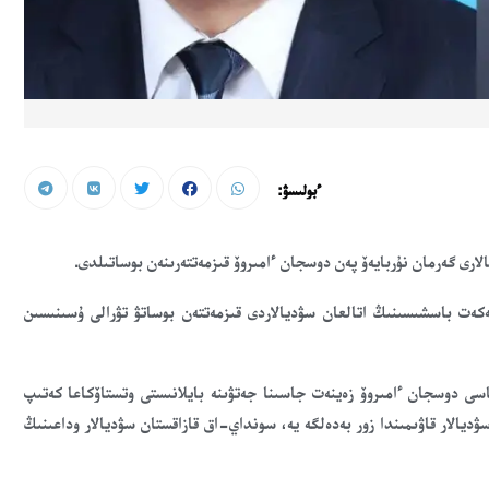
ءبولىسۋ:
ارى گەرمان نۇربايەۆ پەن دوسجان ءامىروۆ قىزمەتتەرىنەن بوساتىلدى.
كەت باسشىسىنىڭ اتالعان سۋديالاردى قىزمەتتەن بوساتۋ تۋرالى ۇسىنىسىن
دوسجان ءامىروۆ زەينەت جاسىنا جەتۋىنە بايلانىستى وتستاۆكاعا كەتىپ
ۋديالار قاۋىمىندا زور بەدەلگە يە، سونداي-اق قازاقستان سۋديالار وداعىنىڭ