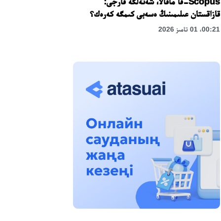
Scopus-قا ماقالا، شەتەلگە قارجى:
قازاقستان عىلىمىنىڭ ەسەبى كىمگە كەرەك؟
00:21، 01 تامىز 2026
«زاڭ كەرۋەنى» جوباسى: اباي وبلىسىندا
قۇقىقتىق ءتۇسىندىرۋ جۇمىستارى جالعاسۋدا
17:31، 31 شىلدە 2026
حالىقارالىق «فورمۋلا-1 H2O» جارىسىن
قونايەۆ قالاسىندا وتكىزۋ جوسپارلانۋدا
13:13، 30 شىلدە 2026
اسحات اسىلبەكوۆ: كۇشتى بيلىككە كۇشتى
تۇلعالار كەرەك!
12:01، 28 شىلدە 2026