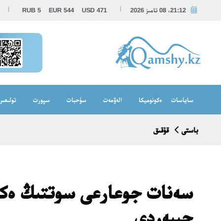
21:12، 08 تامىز 2026
471
USD
544
EUR
5
RUB
ساياسات
ەكونوميكا
الەۋمەت
سۇحبات
سپورت
تولىعىر
باستى
قۇقىق
سەنات جوعارعى سوتتىڭ ەكى
جىبەردى