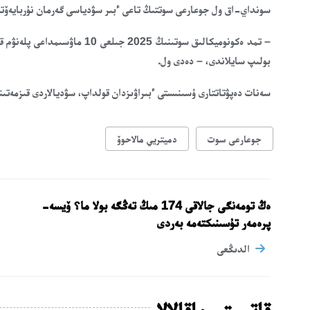
سونداي-اق ول جوعارعى سوتتىڭ تاعى ءبىر سۋدياسى گەرمان نۇربايەۆتىڭ 
– تمد ەكونوميكالىق سوتىنىڭ 25
بولىپ سايلاندى، – دەدى ول.
سەنات دەپۋتاتتارى ۇسىنىستى ءبىراۋىزدان قولداپ، سۋديالاردى قىزمەتى
جوعارعى سوت
دميتريي مالاحوۆ
ەڭ تومەنگى جالاقى 174 مىڭ تەڭگە بولا ما؟ ۆيسە-
پرەمەر تۇسىنىكتەمە بەردى
الدىڭعى
قاتىستى ماقالالار