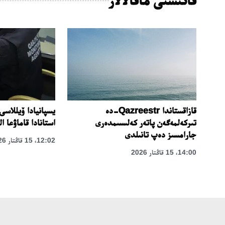
يسپانيادا ۆيللاسى
سى
قازاقستاندا Qazreestr-دە
استانادا قاماۋعا ا
تىركەلمەگەن پاتەر كەلىسىمدەرى
جارامسىز دەپ تانىلدى
12:02، 15 قاڭتار 2026
14:00، 15 قاڭتار 2026