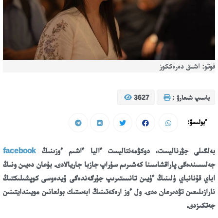
فوتو: اشىق دەرەككوز
باسىپ شىعارۋ :
3627
ءبولىسۋ:
بەلگىلى جۋرناليست، دوكۋمەنتاليست ءاليا ءاشىم ءوزىنىڭ
facebook
جەلىسىندەگى پاراقشاسىنا كەشىرىم سۇراپ جازبا جاريالادى. بۇعان دەيىن ونىڭ
اباي قۇنانباي ۇلىنىڭ ءۇيىن تانىستىرىپ جۇرگەندەگى ۆيدەوسى كوپشىلىكتىڭ
نارازىلىعىن تۋدىرعان ەدى. ول ءوز ارەكەتىنىڭ ابەستىك بولعانىن مويىندايتىنىن
جەتكىزدى.