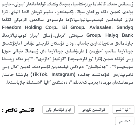
ۇسىناتىن ەدىك. قانشاما پرەزەنتاسيا، پيچيڭ وتتىك. قولداعاندار ءبىرلى-جارىم
بولدى. كەيىن ەلگە ورالعان سوڭ، ۇكىمەتتەن، ەشبىر توپتان اقشا الماي، تازا
قازاق كونتەنتىن كوممەرسياليزاسيالاۋعا بارىمىزدى سالدىق. قازىرگى تاڭدا
Freedom Holding Corp.، Bi Group، Aviasales، Sandyq
Group، Halyq Bank ىسپەتتى ءىرىلى-ۇساق ءبىراز كومپانيالاردىڭ
جارنامالىق ماتەريالدارىن جاساپ، ودان تۇسكەن قارجىنى تۇتاس اعارتۋشىلىق
جوبالارعا سالىپ ءجۇرمىز. (اعارتۋشىلىق جوبالارعا ەش ۇيىمنىڭ ىقپالى جوق)
وسى كۇنگە دەيىن (تازا ءوز قارجىمىزعا) “قونايەۆ ءداۋىرى”، “ءبىز نەگە ورىسشا
سويلەيمىز؟”، “جەلتوقسان” دەرەكتى فيلمدەرىن تۇسىردىك. كەيىن ءدال وسى
تاقىرىپتاردى الەۋمەتتىك جەلىدە (TikTok، Instagram) بارىنشا جاستار
قىزىعاتىنداي فورمادا بەرىپ كەلدىك."، دەلىنگەن ءاليا ءاشىمنىڭ جازباسىندا.
قاتىستى تەگتەر :
ءاليا ءاشىم
قازاقستان تاريحى
اباي قۇنانباي ۇلى
كەشىرىم