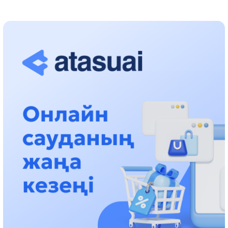
جۇمىستارى جالعاسۋدا
17:31، 31 شىلدە 2026
حالىقارالىق «فورمۋلا-1 H2O» جارىسىن قونايەۆ قالاسىندا وتكىزۋ
جوسپارلانۋدا
13:13، 30 شىلدە 2026
اسحات اسىلبەكوۆ: كۇشتى بيلىككە كۇشتى تۇلعالار كەرەك!
12:01، 28 شىلدە 2026
ابزال دوستيار: دۋمان مۇحامەتكارىمدى الماتى تۇرمەسىنە اۋىستىرۋى
مۇمكىن
16:15، 27 شىلدە 2026
وسكەنباي قۇلاتاي ۇلى: رۋحانياتقا قىزمەت ەتكەن قالامگەر