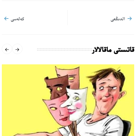
الدىڭعى
كەلەسى
قاتىستى ماقالالار