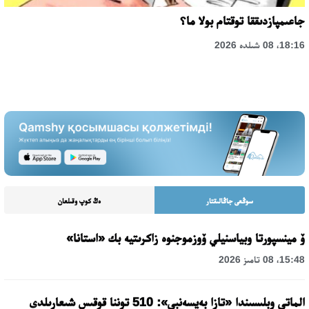
جاعىمپازدىققا توقتام بولا ما؟
18:16، 08 شىلدە 2026
سوڭعى جاڭالىقتار
ەڭ كوپ وقىلعان
ۆ مينسپورتا وبياسنيلي ۆوزموجنوە زاكرىتيە بك «استانا»
15:48، 08 تامىز 2026
الماتى وبلىسىندا «تازا بەيسەنبى»: 510 توننا قوقىس شىعارىلدى