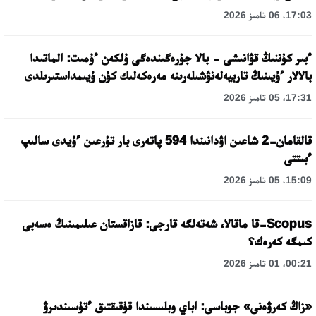
17:03، 06 تامىز 2026
ءبىر كۇننىڭ قۋانىشى - بالا جۇرەگىندەگى ۇلكەن ءۇمىت: الماتىدا
بالالار ءۇيىنىڭ تاربيەلەنۋشىلەرىنە مەرەكەلىك كۇن ۇيىمداستىرىلدى
17:31، 05 تامىز 2026
قالقامان-2 شاعىن اۋدانىندا 594 پاتەرى بار تۇرعىن ءۇيدى سالىپ
ءبىتتى
15:09، 05 تامىز 2026
Scopus-قا ماقالا، شەتەلگە قارجى: قازاقستان عىلىمىنىڭ ەسەبى
كىمگە كەرەك؟
00:21، 01 تامىز 2026
«زاڭ كەرۋەنى» جوباسى: اباي وبلىسىندا قۇقىقتىق ءتۇسىندىرۋ