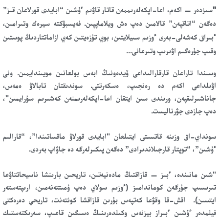
"
سىزدەر — اكەم، اعا-اپكەلەرىممەن قاتار قاۋىم ءۇشىن “ابايدى قورلاعان قىز”
دەگەن “اتاقپەن” قالامىن دەپ ەش ويلاماپپىن. فەيسبۋكتە سيرەك وتىرامىن،
ءبىراق كەشەلى-بەرى ءوزىم سىيلايتىن، بوي تۇزەيتىن كەي ازاماتتاردىڭ پوستىن
وقىپ جۇرەگىم اۋىرىپ وتىرعانى...
وسىندا تاراعان قارقارالىداعى ۆيدەونىڭ ابەس بولعانىن مويىندايمىن. ونى
اۋىلداعى اكەم دە رەنجىپ، ەسكەرتتى. سوندىقتان تابالاۋ ەمەس،
جاناشىرلىقپەن، ورىندى سىن ايتقان اعا-اپكەلەرىمنەن كەشىرىم سۇرايمىن"،
دەپ جازدى جۋرناليست.
سونداي-اق وزىنە قاتىستى ايتىلعان "ابايدى قورلاۋ ماقساتىندا”، “قارالىم
ءۇشىن”، “توپتار قارجىلاندىرادى” دەگەن پىكىرلەرگە دە جاۋاپ بەردى.
"شىن مانىندە، ءبىز — قازاقتىڭ مادەنيەتىن، تاريحىن بارىنشا ناسيحاتتاۋعا
تىرىسىپ جۇرگەن كوماندامىز (ءوزىم سولاي دەپ ۇمىتتەنەمىن، ارىپتەستەر
ايتسىن). اقش-قا وقۋعا كەتپەس بۇرىن قازاقشا كونتەنت، تاريحي دەرەكتى
فيلمدەر ءۇشىن ءبىراز بيزنەس وكىلدەرىنىڭ ەسىگىن قاعىپ، سەرىكتەستىك