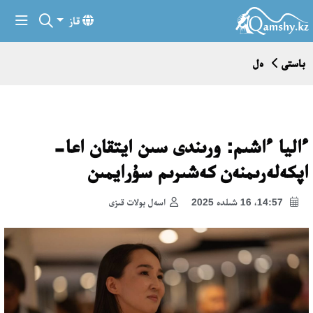
قاز
باستى
ەل
ءاليا ءاشىم: ورىندى سىن ايتقان اعا-
اپكەلەرىمنەن كەشىرىم سۇرايمىن
14:57، 16 شىلدە 2025
اسەل بولات قىزى