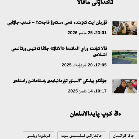
تاڭداۋلى ماقالا
ابايدىڭ ادام تاربيەسى تۋرالى كوزقاراستارىنىڭ وزەكتىلىگى
قۇربان ايت كەزىندە نەنى ەسكەرۋ قاجەت؟ – قمدب جاۋابى
18:59، 20 شىلدە 2026
23:01، 25 مامىر 2026
جاساندى ينتەللەكت: ادامزاتتىڭ كومەكشىسى مە، الدە باسەكەلەسى
قالا كۇنىنە وراي الماتىدا «الاتاۋ» جاڭا تەننيس ورتالىعى
مە؟
اشىلادى
18:16، 20 شىلدە 2026
17:05، 20 قىركۇيەك 2025
ۇلتتىق ءارحيۆتىڭ اشىلعانىنا 20 جىل: نەگىزگى جەتىستىكتەرى مەن
جۇڭگو بيلىگى ءالىمنۇر تۇرعانبايدى ۇستاعانىن راستادى
دامۋ باعىتى
10:17، 14 تامىز 2025
17:09، 20 شىلدە 2026
ەڭ كوپ پايدالانىلعان
مەملەكەت باسشىسى كوبەيتۇز كولىنىڭ جاي-كۇيىنە نازار اۋداردى
18:22، 17 شىلدە 2026
جاڭا قازاقستان
حالىقارالىق قىىلمىستىق سوت
قىزىلوردا وبلىسى