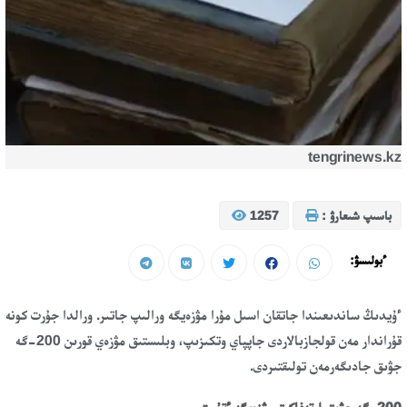
tengrinews.kz
باسىپ شىعارۋ :
1257
ءبولىسۋ:
ءۇيدىڭ ساندىعىندا جاتقان اسىل مۇرا مۋزەيگە ورالىپ جاتىر. ورالدا جۇرت كونە
قۇراندار مەن قولجازبالاردى جاپپاي وتكىزىپ، وبلىستىق مۋزەي قورىن 200-گە
جۋىق جادىگەرمەن تولىقتىردى.