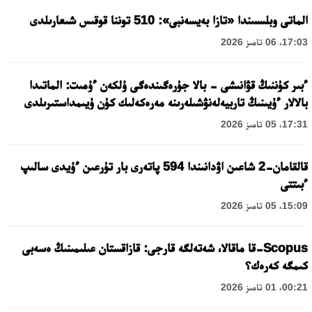
الماتى وبلىسىندا «تازا بەيسەنبى»: 510 توننا قوقىس شىعارىلدى
17:03، 06 تامىز 2026
ءبىر كۇننىڭ قۋانىشى - بالا جۇرەگىندەگى ۇلكەن ءۇمىت: الماتىدا
بالالار ءۇيىنىڭ تاربيەلەنۋشىلەرىنە مەرەكەلىك كۇن ۇيىمداستىرىلدى
17:31، 05 تامىز 2026
قالقامان-2 شاعىن اۋدانىندا 594 پاتەرى بار تۇرعىن ءۇيدى سالىپ
ءبىتتى
15:09، 05 تامىز 2026
Scopus-قا ماقالا، شەتەلگە قارجى: قازاقستان عىلىمىنىڭ ەسەبى
كىمگە كەرەك؟
00:21، 01 تامىز 2026