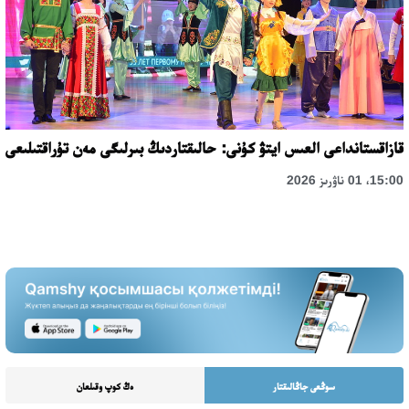
قازاقستانداعى العىس ايتۋ كۇنى: حالىقتاردىڭ بىرلىگى مەن تۇراقتىلىعى
15:00، 01 ناۋرىز 2026
سوڭعى جاڭالىقتار
ەڭ كوپ وقىلعان