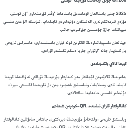
200-گە جۋىق ارتەفاكت مۋزەيگە ءتۇستى
2025 جىلى باستالعان قوعامدىق باستاماعا ءوڭىر تۇرعىندارى ءۇن قوستى.
مۋزەي قىزمەتكەرلەرى اكەلىنگەن دۇنيەلەردى قابىلداپ، تىزىمگە الۋ مەن عىلىمي
سيپاتتاما جازۋ جۇمىسىن جۇرگىزىپ جاتىر.
جينالعان ەكسپوناتتاردىڭ قاتارىن كونە قۇران باسىلىمدارى، عاسىرلىق تاريحى
بار كىتاپتار جانە ءارتۇرلى جازبا ەسكەرتكىشتەر قۇرادى.
قورعا قالاي وتكىزىلەدى
يەلەرىنىڭ قالاۋىمەن قۇجاتتار مەن كىتاپتار مۋزەيدىڭ تۇراقتى نە ۋاقىتشا قورىنا
قابىلدانادى. وسىلايشا، وتباسىلىق شەجىرە مەن ەل تاريحىنا قاتىستى سيرەك
دۇنيەلەر كاسىبي جاعدايدا ساقتالادى.
كاتالوگتار قازاق تىلىندە، QR-كودپەن شىعادى
وبلىستىق تاريحي-ولكەتانۋ مۋزەيىنىڭ ديرەكتورى جانتاس سافۋللين كاتالوگتار
تۋرالى مالىمەت بەردى: «كاتالوگتاردى QR-كودپەن شىعارامىز. نەگىزگى