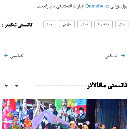
بۇل تۋرالى
Qamshy.kz
اقپارات اگەنتتىگى حابارلايدى.
قاتىستى تەگتەر :
ورال
قولجازبا
قۇران
مۋزەي
مۇرا
الدىڭعى
كەلەسى
قاتىستى ماقالالار