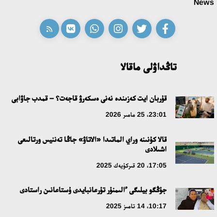
News
09:21، 21 شىلدە 2026
ابايدىڭ ادام تاربيەسى تۋرالى كوزقاراستارىنىڭ وزەكتىلىگى
18:59، 20 شىلدە 2026
تاڭداۋلى ماقالا
جاساندى ينتەللەكت: ادامزاتتىڭ كومەكشىسى مە، الدە باسەكەلەسى
مە؟
قۇربان ايت كەزىندە نەنى ەسكەرۋ قاجەت؟ – قمدب جاۋابى
18:16، 20 شىلدە 2026
23:01، 25 مامىر 2026
قالا كۇنىنە وراي الماتىدا «الاتاۋ» جاڭا تەننيس ورتالىعى
ۇلتتىق ءارحيۆتىڭ اشىلعانىنا 20 جىل: نەگىزگى جەتىستىكتەرى مەن
اشىلادى
دامۋ باعىتى
17:05، 20 قىركۇيەك 2025
17:09، 20 شىلدە 2026
جۇڭگو بيلىگى ءالىمنۇر تۇرعانبايدى ۇستاعانىن راستادى
مەملەكەت باسشىسى كوبەيتۇز كولىنىڭ جاي-كۇيىنە نازار اۋداردى
10:17، 14 تامىز 2025
18:22، 17 شىلدە 2026