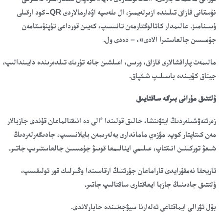
نۇسقانى قازاق تىلىندە ازىرلەيمىز، ال ىلەسپە اۋدارمالاردى QR-كود ارقىلى
ۇسىنامىز. عالىمدار كاتالوگتارمەن تانىسىپ، كەيىن قورداعى تۇپنۇسقامەن
جۇمىسىن جالعاستىرا الادى»، – دەدى ول.
مالىمەت پاراقشالارى قازاق، ورىس، اعىلشىن جانە تۇرىك تىلدەرىندە دايىندالىپ،
جيناق كۇيىندە باسىلىپ شىقپاق.
ۇلتتىق مۇرانى بىرگە ساقتايىق
زەرتتەۋشىلەردىڭ ايتۋىنشا، حالىق قولىندا ءالى دە انىقتالماعان قۇندى جازبالار
مەن كىتاپتار كوپ. مۋزەي ماماندارى يەلەرىمەن بايلانىسىپ، جادىگەرلەردىڭ
شىعۋ توركىنىن انىقتاپ، عىلىمي اينالىمعا قوسۋ جۇمىسىن جالعاستىرىپ جاتىر.
تاريحقا نەمقۇرايدى قاراماعان جۇرتتىڭ ارقاسىندا وڭىرلىك قور تولىقسىپ،
ۇلتتىق جادىنىڭ جازبا ايعاقتارى ساقتالىپ جاتىر.
بۇل تۋرالى ايماقتاعى تەلەارنا سيۋجەتىندە حابارلاندى.