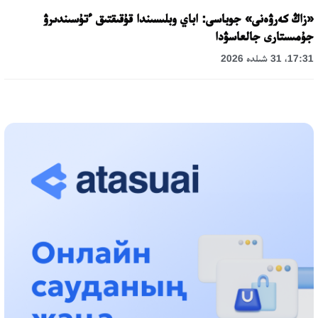
«زاڭ كەرۋەنى» جوباسى: اباي وبلىسىندا قۇقىقتىق ءتۇسىندىرۋ
جۇمىستارى جالعاسۋدا
17:31، 31 شىلدە 2026
حالىقارالىق «فورمۋلا-1 H2O» جارىسىن قونايەۆ قالاسىندا وتكىزۋ
جوسپارلانۋدا
13:13، 30 شىلدە 2026
اسحات اسىلبەكوۆ: كۇشتى بيلىككە كۇشتى تۇلعالار كەرەك!
12:01، 28 شىلدە 2026
ابزال دوستيار: دۋمان مۇحامەتكارىمدى الماتى تۇرمەسىنە اۋىستىرۋى
مۇمكىن
16:15، 27 شىلدە 2026