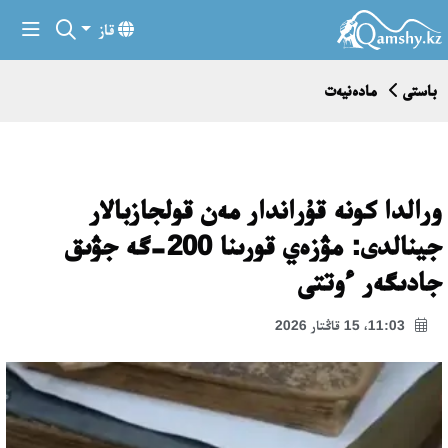
قاز
باستى
مادەنيەت
ورالدا كونە قۇراندار مەن قولجازبالار
جينالدى: مۋزەي قورىنا 200-گە جۋىق
جادىگەر ءوتتى
11:03، 15 قاڭتار 2026