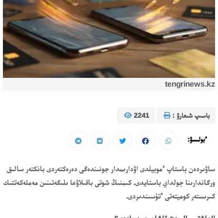
tengrinews.kz
باسىپ شىعارۋ :
2241
ءبولىسۋ:
ساۋىردەن باستاپ ءموبيلدى اۋدارىمدار جونىندەگى دەرەكتەردى بانكتەر سالىق
ورگاندارىنا جولداي باستايدى. كىمنىڭ شوتى باقىلاۋعا ىلىگەتىنىن مەملەكەتتىك
كىرىستەر كوميتەتى ءتۇسىندىردى.