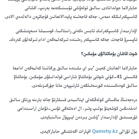
حابارلاما جولدانادى. سالىق تولەۋشى تۇسىنىكتەمە بەرىپ، اقشانى
كاسىپكەرلىككە ەمەس، جەكە قاجەتىنە پايدالانعانىن قۇجاتپەن دالەلدەي الادى.
اۋدارىمدار كاسىپكەرلىك تابىس ەكەنى راستالسا، قوسىمشا ەسەپتىلىكتى
تاپسىرۋ قاجەت. جەكە كاسىپكەر رەتىندە تىركەلمەگەن ادام تىركەلۋى كەرەك.
شوت قاشان بۇعاتتالۋى مۇمكىن؟
حابارلاما العاننان كەيىن ءبىر اي ىشىندە سالىق ورگانىنا كەلمەگەن ادامعا
قاتىستى 41-كۇنى شوتتى بۇعاتتاۋ شاراسى قولدانىلۋى مۇمكىن. بۇعاتتاۋ
سالىق كودەكسىندە كورسەتىلگەن تارتىپپەن عانا جۇرگىزىلەدى.
ەرەجەنىڭ ماقساتى كولەڭكەلى اينالىمدى قىسقارتۋ جانە بارىنە ورتاق سالىق
ادىلدىگىن كۇشەيتۋ بولىپ وتىر، ال ادەتتەگى تۋىس-تۋعان اراسىنداعى
تۇرمىستىق اۋدارىمدار ءۇشىن بىردەن ايىپپۇل سالىنبايدى.
بۇل تۋرالى
Qamshy.kz
اقپارات اگەنتتىگى حابارلايدى.