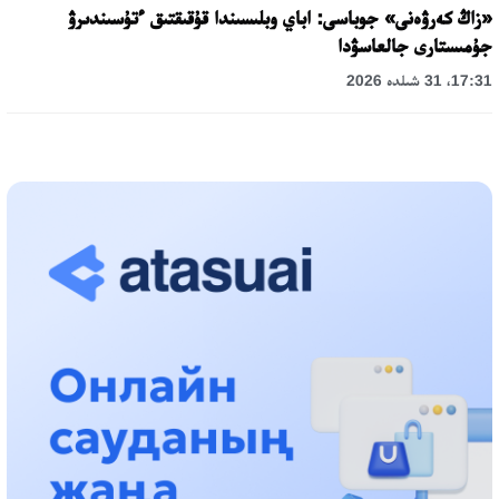
«زاڭ كەرۋەنى» جوباسى: اباي وبلىسىندا قۇقىقتىق ءتۇسىندىرۋ
جۇمىستارى جالعاسۋدا
17:31، 31 شىلدە 2026
حالىقارالىق «فورمۋلا-1 H2O» جارىسىن قونايەۆ قالاسىندا وتكىزۋ
جوسپارلانۋدا
13:13، 30 شىلدە 2026
اسحات اسىلبەكوۆ: كۇشتى بيلىككە كۇشتى تۇلعالار كەرەك!
12:01، 28 شىلدە 2026
ابزال دوستيار: دۋمان مۇحامەتكارىمدى الماتى تۇرمەسىنە اۋىستىرۋى
مۇمكىن
16:15، 27 شىلدە 2026