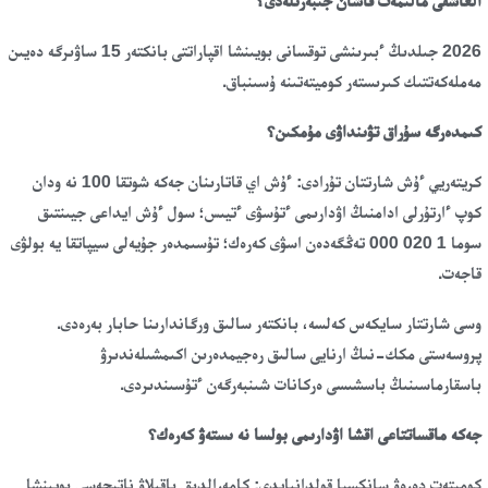
العاشقى مالىمەت قاشان جىبەرىلەدى؟
2026 جىلدىڭ ءبىرىنشى توقسانى بويىنشا اقپاراتتى بانكتەر 15 ساۋىرگە دەيىن
مەملەكەتتىك كىرىستەر كوميتەتىنە ۇسىنباق.
كىمدەرگە سۇراق تۋىنداۋى مۇمكىن؟
كريتەريي ءۇش شارتتان تۇرادى: ءۇش اي قاتارىنان جەكە شوتقا 100 نە ودان
كوپ ءارتۇرلى ادامنىڭ اۋدارىمى ءتۇسۋى ءتيىس؛ سول ءۇش ايداعى جيىنتىق
سوما 1 020 000 تەڭگەدەن اسۋى كەرەك؛ تۇسىمدەر جۇيەلى سيپاتقا يە بولۋى
قاجەت.
وسى شارتتار سايكەس كەلسە، بانكتەر سالىق ورگاندارىنا حابار بەرەدى.
پروسەستى مكك-نىڭ ارنايى سالىق رەجيمدەرىن اكىمشىلەندىرۋ
باسقارماسىنىڭ باسشىسى ەركانات شىنبەرگەن ءتۇسىندىردى.
جەكە ماقساتتاعى اقشا اۋدارىمى بولسا نە ىستەۋ كەرەك؟
كوميتەت دەرەۋ سانكسيا قولدانبايدى: كامەرالدىق باقىلاۋ ناتيجەسى بويىنشا