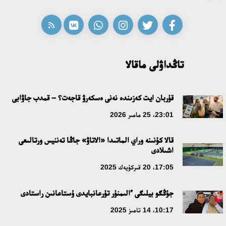
09:21، 21 شىلدە 2026
ابايدىڭ ادام تاربيەسى تۋرالى كوزقاراستارىنىڭ وزەكتىلىگى
18:59، 20 شىلدە 2026
تاڭداۋلى ماقالا
جاساندى ينتەللەكت: ادامزاتتىڭ كومەكشىسى مە، الدە باسەكەلەسى
مە؟
قۇربان ايت كەزىندە نەنى ەسكەرۋ قاجەت؟ – قمدب جاۋابى
18:16، 20 شىلدە 2026
23:01، 25 مامىر 2026
قالا كۇنىنە وراي الماتىدا «الاتاۋ» جاڭا تەننيس ورتالىعى
ۇلتتىق ءارحيۆتىڭ اشىلعانىنا 20 جىل: نەگىزگى جەتىستىكتەرى مەن
اشىلادى
دامۋ باعىتى
17:05، 20 قىركۇيەك 2025
17:09، 20 شىلدە 2026
جۇڭگو بيلىگى ءالىمنۇر تۇرعانبايدى ۇستاعانىن راستادى
مەملەكەت باسشىسى كوبەيتۇز كولىنىڭ جاي-كۇيىنە نازار اۋداردى
10:17، 14 تامىز 2025
18:22، 17 شىلدە 2026