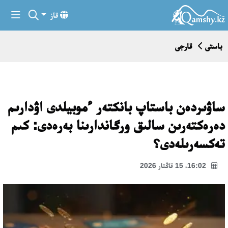
قاز
باستى
قارجى
ساۋىردەن باستاپ بانكتەر ءموبيلدى اۋدارىم
دەرەكتەرىن سالىق ورگاندارىنا بەرەدى: كىم
تەكسەرىلەدى؟
16:02، 15 قاڭتار 2026