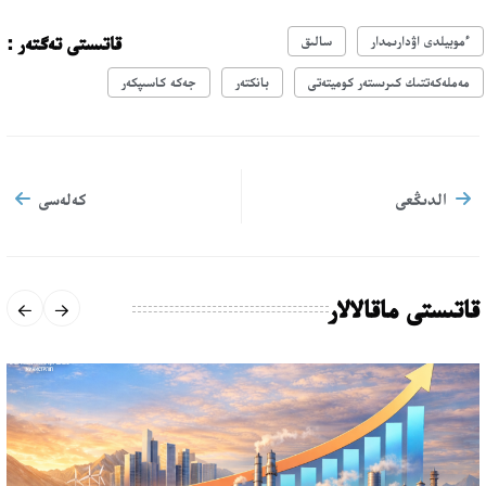
قاتىستى تەگتەر :
ءموبيلدى اۋدارىمدار
سالىق
مەملەكەتتىك كىرىستەر كوميتەتى
بانكتەر
جەكە كاسىپكەر
الدىڭعى
كەلەسى
قاتىستى ماقالالار