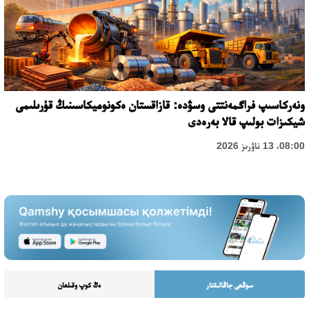
ونەركاسىپ فراگمەنتتى وسۋدە: قازاقستان ەكونوميكاسىنىڭ قۇرىلىمى
شيكىزات بولىپ قالا بەرەدى
08:00، 13 ناۋرىز 2026
سوڭعى جاڭالىقتار
ەڭ كوپ وقىلعان