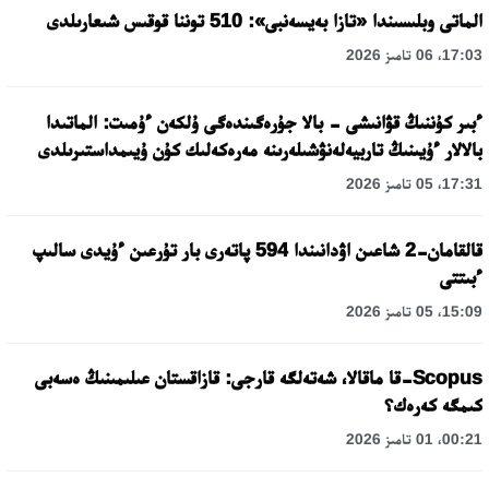
الماتى وبلىسىندا «تازا بەيسەنبى»: 510 توننا قوقىس شىعارىلدى
17:03، 06 تامىز 2026
ءبىر كۇننىڭ قۋانىشى - بالا جۇرەگىندەگى ۇلكەن ءۇمىت: الماتىدا
بالالار ءۇيىنىڭ تاربيەلەنۋشىلەرىنە مەرەكەلىك كۇن ۇيىمداستىرىلدى
17:31، 05 تامىز 2026
قالقامان-2 شاعىن اۋدانىندا 594 پاتەرى بار تۇرعىن ءۇيدى سالىپ
ءبىتتى
15:09، 05 تامىز 2026
Scopus-قا ماقالا، شەتەلگە قارجى: قازاقستان عىلىمىنىڭ ەسەبى
كىمگە كەرەك؟
00:21، 01 تامىز 2026