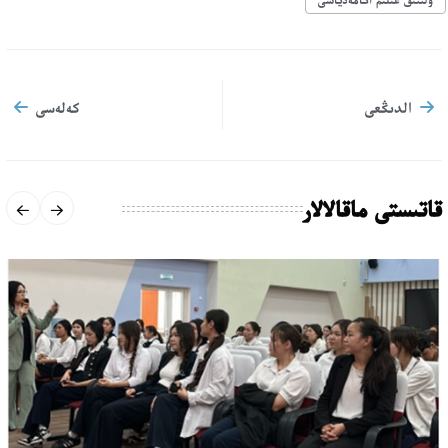
الدىڭعى
كەلەسى
قاتىستى ماقالالار