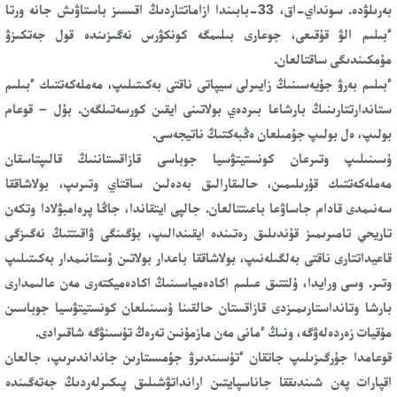
بەرىلۋدە. سونداي-اق، 33-بابىندا ازاماتتاردىڭ اقىسىز باستاۋىش جانە ورتا
ءبىلىم الۋ قۇقىعى، جوعارى بىلىمگە كونكۋرس نەگىزىندە قول جەتكىزۋ
مۇمكىندىگى ساقتالعان.
ءبىلىم بەرۋ جۇيەسىنىڭ زايىرلى سيپاتى ناقتى بەكىتىلىپ، مەملەكەتتىك ءبىلىم
ستاندارتتارىنىڭ بارشاعا بىردەي بولاتىنى ايقىن كورسەتىلگەن. بۇل – قوعام
بولىپ، ەل بولىپ جۇمىلعان ەڭبەكتىڭ ناتيجەسى.
ۇسىنىلىپ وتىرعان كونستيتۋسيا جوباسى قازاقستاننىڭ قالىپتاسقان
مەملەكەتتىك قۇرىلىمىن، حالىقارالىق بەدەلىن ساقتاي وتىرىپ، بولاشاققا
سەنىمدى قادام جاساۋعا باعىتتالعان. جالپى ايتقاندا، جاڭا پرەامبۋلادا وتكەن
تاريحي تامىرىمىز قۇندىلىق رەتىندە ايقىندالىپ، بۇگىنگى ۋاقىتتىڭ نەگىزگى
قاعيداتتارى ناقتى بەلگىلەنىپ، بولاشاققا باعدار بولاتىن ۇستانىمدار بەكىتىلىپ
وتىر. وسى ورايدا، ۇلتتىق عىلىم اكادەمياسىنىڭ اكادەميكتەرى مەن عالىمدارى
بارشا وتانداستارىمىزدى قازاقستان حالقىنا ۇسىنىلعان كونستيتۋسيا جوباسىن
مۇقيات زەردەلەۋگە، ونىڭ ءمانى مەن مازمۇنىن تەرەڭ تۇسىنۋگە شاقىرادى.
قوعامدا جۇرگىزىلىپ جاتقان ءتۇسىندىرۋ جۇمىستارىن جانداندىرىپ، جالعان
اقپارات پەن شىندىققا جاناسپايتىن ارانداتۋشىلىق پىكىرلەردىڭ جەتەگىندە