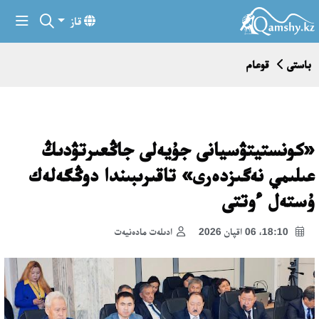
قاز
باستى
قوعام
«كونستيتۋسيانى جۇيەلى جاڭعىرتۋدىڭ
عىلىمي نەگىزدەرى» تاقىرىبىندا دوڭگەلەك
ۇستەل ءوتتى
18:10، 06 اقپان 2026
ادىلەت مادەنيەت