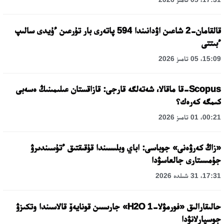
قالقامان-2 شاعىن اۋدانىندا 594 پاتەرى بار تۇرعىن ءۇيدى سالىپ
ءبىتتى
15:09، 05 تامىز 2026
Scopus-قا ماقالا، شەتەلگە قارجى: قازاقستان عىلىمىنىڭ ەسەبى
كىمگە كەرەك؟
00:21، 01 تامىز 2026
«زاڭ كەرۋەنى» جوباسى: اباي وبلىسىندا قۇقىقتىق ءتۇسىندىرۋ
جۇمىستارى جالعاسۋدا
17:31، 31 شىلدە 2026
حالىقارالىق «فورمۋلا-1 H2O» جارىسىن قونايەۆ قالاسىندا وتكىزۋ
جوسپارلانۋدا