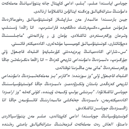
جوباسى اياسىندا عىلىم، ءبىلىم، ادامي كاپيتال جانە يننوۆاسيانىڭ مەملەكەت
دامۋىنىڭ ستراتەگيالىق وزەگىنە اينالۋىن تالقىلاۋعا ارنالدى.
جيىن بارىسىندا عالىمدار مەن ساراپشىلار كونستيتۋسيالىق رەفورمالاردىڭ
مازمۇنىن عىلىمي-ەكسپەرتتىك دەڭگەيدە قاراستىرىپ، اتا زاڭدا ۇسىنىلىپ
وتىرعان وزگەرىستەردى تالقىلادى. بۇعان ق ر پارلامەنتى ءماجىلىسىنىڭ
دەپۋتاتتارى، كونستيتۋسيالىق كوميسسيا مۇشەلەرى، اكادەميكتەر قاتىستى.
ءىس-شارانى اكادەميانىڭ پرەزيدەنتى كۇرىشبايەۆ اقىلبەك قاجىعۇل ۇلى
جۇرگىزىپ، ەلىمىزدىڭ دامۋىنداعى تاريحي كەزەڭ – اتا زاڭعا ەنگىزىلەتىن جاڭا
وزگەرىستەردىڭ ءمانى مەن ماڭىزىنا توقتالدى.
اقىلبەك قاجىعۇل ۇلى ءوز سوزىندە: «ءقازىر ءبىز مەملەكەتىمىزدىڭ دامۋىنداعى
تاريحي كەزەڭدى باستان وتكىزۋدەمىز. ەلىمىزدىڭ جاڭا كونستيتۋسياسىنىڭ
جوباسى تالقىلانۋدا. ءبىرىنشى بولىپ ۇكىمەت ۇيىندە، كۇنى كەشە ءوز ارامىزدا
اكادەميكتەرمەن، ەلىمىزدىڭ جەتەكشى عالىمدارىنىڭ قاتىسۋىمەن جاڭا اتا
زاڭىمىزدىڭ جوباسىن تالقىلادىق.
كونستيتۋسيانىڭ جوباسىندا ادامي كاپيتالدى، عىلىم مەن يننوۆاسيالاردى
دامىتۋ، العاش رەت مەملەكەت قىزمەتىنىڭ ستراتەگيالىق باعىتى رەتىندە