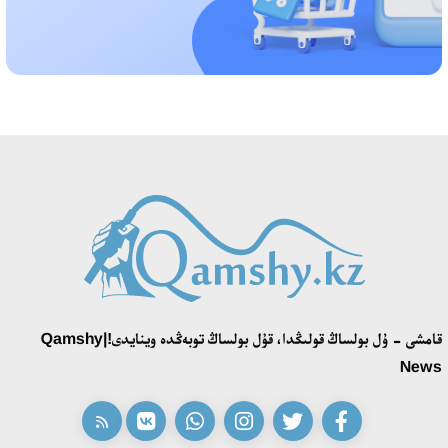
«تەكتىلەر تۋ كوتەرەدى» بايقاۋى ءوز جەڭىمپازدارىن انىقتادى
18:39، 23 شىلدە 2026
قونايەۆ قالاسىنىڭ اكىمى «سلاۆيان بازارى» بايقاۋىنىڭ جەڭىمپازى
اقەركە امالياتتى قابىلدادى
16:27، 23 شىلدە 2026
قازاق تىلىندەگى «قۇت» كونسەپتىسىنىڭ لينگۆومادەني سيپاتى
09:21، 21 شىلدە 2026
قامشى - ۇل بولساڭ قولىڭدا، قۇل بولساڭ توبەڭدە وينايدى!|Qamshy
ابايدىڭ ادام تاربيەسى تۋرالى كوزقاراستارىنىڭ وزەكتىلىگى
News
18:59، 20 شىلدە 2026
جاساندى ينتەللەكت: ادامزاتتىڭ كومەكشىسى مە، الدە باسەكەلەسى