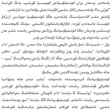
باستادى. وسىعان وراي كونستيتۋسيالىق كوميسسيا قۇرىلىپ، ونىڭ قۇرامىنا
ءتۇرلى سالا وكىلدەرىمەن قاتار عىلىمي قاۋىمداستىق مۇشەلەرى دە تارتىلدى.
ۇلتتىق عىلىم اكادەمياسىنىڭ وكىلدەرى جاڭا كونستيتۋسيا جوباسىن ازىرلەۋ
جۇمىسىنا بەلسەندى تۇردە، جاۋاپكەرشىلىكپەن قاتىستى. سونىڭ ناتيجەسىندە
ۇسىنىلىپ وتىرعان جاڭا كونستيتۋسيانىڭ ورتالىق يدەياسى رەتىندە عىلىم مەن
ءبىلىم، مادەنيەت پەن يننوۆاسيا ايرىقشا ايقىندالىپ وتىر.
بۇل – ەلىمىزدىڭ دامۋ باعىتى تابيعي بايلىقتارعا عانا ەمەس، ەڭ الدىمەن ادام
كاپيتالىنا، ءبىلىمدى ۇلت پەن زياتكەرلىك الەۋەتكە سۇيەنۋى ءتيىس دەگەن
تۇبەگەيلى كوزقاراستىڭ كورىنىسى. جاڭا اتا زاڭنىڭ باستى يدەيالارىنىڭ ءبىرى –
قازاقستاننىڭ بولاشاعى ازاماتتارىنىڭ بىلىمىمەن، عىلىمىمەن، شىعارماشىلىعىمەن
جانە جاڭاشىل ويىمەن ايقىندالاتىنىن ناقتى بەكىتۋ.
كونستيتۋسيانىڭ كىرىسپەسىندە مادەنيەت، ءبىلىم، عىلىم جانە يننوۆاسيا
نەگىزگى قۇندىلىقتار رەتىندە ايقىندالسا، ونىڭ «كونستيتۋسيالىق قۇرىلىس
نەگىزدەرى» ءبولىمىنىڭ 3-بابىندا ادام كاپيتالى مەملەكەتتىڭ ستراتەگيالىق
باسىمدىعى رەتىندە تانىلدى. كونستيتۋسيانىڭ 23-بابىندا ءسوز بوستاندىعىنا،
عىلىمي، تەحنيكالىق جانە كوركەم شىعارماشىلىق ەركىندىگىنە كەپىلدىك