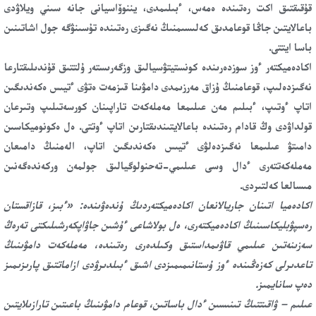
قۇقىقتىق اكت رەتىندە ەمەس، ءبىلىمدى، يننوۆاسيانى جانە سىني ويلاۋدى
باعالايتىن جاڭا قوعامدىق كەلىسىمنىڭ نەگىزى رەتىندە تۇسىنۋگە جول اشاتىنىن
باسا ايتتى.
اكادەميكتەر ءوز سوزدەرىندە كونستيتۋسيالىق وزگەرىستەر ۇلتتىق قۇندىلىقتارعا
نەگىزدەلىپ، قوعامنىڭ ۇزاق مەرزىمدى دامۋىنا قىزمەت ەتۋى ءتيىس ەكەندىگىن
اتاپ ءوتىپ، ءبىلىم مەن عىلىمعا مەملەكەت تاراپىنان كورسەتىلىپ وتىرعان
قولداۋدى وڭ قادام رەتىندە باعالايتىندىقتارىن اتاپ ءوتتى. ەل ەكونوميكاسىن
دامىتۋ عىلىمعا نەگىزدەلۋى ءتيىس ەكەندىگىن اتاپ، الەمنىڭ دامىعان
مەملەكەتتەرى ءدال وسى عىلىمي-تەحنولوگيالىق جولمەن وركەندەگەنىن
مىسالعا كەلتىردى.
اكادەميا اتىنان جاريالانعان اكادەميكتەردىڭ ۇندەۋىندە: «ءبىز، قازاقستان
رەسپۋبليكاسىنىڭ اكادەميكتەرى، ەل بولاشاعى ءۇشىن جاۋاپكەرشىلىكتى تەرەڭ
سەزىنەتىن عىلىمي قاۋىمداستىق وكىلدەرى رەتىندە، مەملەكەت دامۋىنىڭ
تاعدىرلى كەزەڭىندە ءوز ۇستانىمىمىزدى اشىق ءبىلدىرۋدى ازاماتتىق پارىزىمىز
دەپ سانايمىز.
عىلىم – ۋاقىتتىڭ تىنىسىن ءدال باساتىن، قوعام دامۋىنىڭ باعىتىن تارازىلايتىن