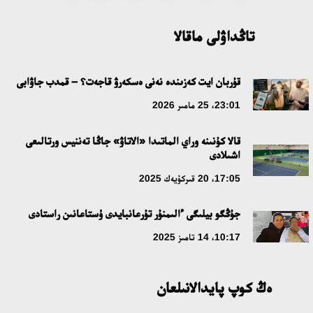
مە؟
تاڭداۋلى ماقالا
18:16، 20 شىلدە 2026
ۇلتتىق ءارحيۆتىڭ اشىلعانىنا 20 جىل: نەگىزگى جەتىستىكتەرى مەن
قۇربان ايت كەزىندە نەنى ەسكەرۋ قاجەت؟ – قمدب جاۋابى
دامۋ باعىتى
23:01، 25 مامىر 2026
17:09، 20 شىلدە 2026
قالا كۇنىنە وراي الماتىدا «الاتاۋ» جاڭا تەننيس ورتالىعى
اشىلادى
مەملەكەت باسشىسى كوبەيتۇز كولىنىڭ جاي-كۇيىنە نازار اۋداردى
17:05، 20 قىركۇيەك 2025
18:22، 17 شىلدە 2026
جۇڭگو بيلىگى ءالىمنۇر تۇرعانبايدى ۇستاعانىن راستادى
التىن وردا تاريحىن وقىتۋدىڭ يننوۆاسيالىق تاسىلدەرى ەنگىزىلەدى
10:17، 14 تامىز 2025
10:28، 15 شىلدە 2026
ەڭ كوپ پايدالانىلعان
قازاقستان ۇقك: ۋاقىت سىن-قاتەرلەرى جانە ۇلتتىق مۇددەنى قورعاۋ