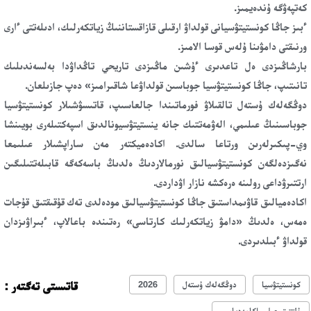
كەتپەۋگە ۇندەيمىز.
ءبىز جاڭا كونستيتۋسيانى قولداۋ ارقىلى قازاقستاننىڭ زياتكەرلىك، ادىلەتتى ءارى
ورنىقتى دامۋىنا ۇلەس قوسا الامىز.
بارشاڭىزدى ەل تاعدىرى ءۇشىن ماڭىزدى تاريحي تاڭداۋدا بەلسەندىلىك
تانىتىپ، جاڭا كونستيتۋسيا جوباسىن قولداۋعا شاقىرامىز» دەپ جازىلعان.
دوڭگەلەك ۇستەل تالقىلاۋ فورماتىندا جالعاسىپ، قاتىسۋشىلار كونستيتۋسيا
جوباسىنىڭ عىلىمي، الەۋمەتتىك جانە ينستيتۋسيونالدىق اسپەكتىلەرى بويىنشا
وي-پىكىرلەرىن ورتاعا سالدى. اكادەميكتەر مەن ساراپشىلار عىلىمعا
نەگىزدەلگەن كونستيتۋسيالىق نورمالاردىڭ ەلدىڭ باسەكەگە قابىلەتتىلىگىن
ارتتىرۋداعى رولىنە ەرەكشە نازار اۋداردى.
اكادەميالىق قاۋىمداستىق جاڭا كونستيتۋسيالىق مودەلدى تەك قۇقىقتىق قۇجات
ەمەس، ەلدىڭ «دامۋ زياتكەرلىك كارتاسى» رەتىندە باعالاپ، ءبىراۋىزدان
قولداۋ ءبىلدىردى.
قاتىستى تەگتەر :
كونستيتۋسيا
دوڭگەلەك ۇستەل
2026
ۇلتتىق عىلىم اكامەدياسى