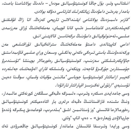
انىقتالىپ وتىر. بۇل جاڭا كونستيتۋسيالىق مودەل – ەلدىڭ بولاشاعىنا باعىت،
باعدار بەرەتىن دامۋدىڭ زياتكەرلىك كارتاسى دەۋگە بولادى.
ءقازىر ەلىمىزدىڭ بولاشاعى ايقىندالاتىن تاريحي كەزەڭ. اتا زاڭ قۇقىقتىق
كەپىلدىكتەردى قامتاماسىز ەتىپ قانا قويماي، مەملەكەتتىڭ ۇزاق مەرزىمدى
عىلىمي-تەحنولوگيالىق دامۋىنىڭ ىرگەتاسىن قالايتىنى انىق.
ادامي كاپيتالدى دامىتۋ مەملەكەتتىڭ ستراتەگيالىق تۇراقتىلىعى مەن
وركەندەۋىنىڭ باستى تىرەگى ەكەنى بەلگىلى. وسىعان وراي عىلىمي قاۋىمداستىق
جاۋاپكەرشىلىكتى سەزىنىپ، كونستيتۋسيالىق رەفورمالار بويىنشا ءتۇسىندىرۋ
جۇمىستارىن جۇرگىزۋ قاجەت. ويتكەنى، وكىنىشكە قاراي الەۋمەتتىك جەلىلەردە
كەيبىر ازاماتتار كونستيتۋسيا جوباسى ءماتىنىن مۇقيات وقىماي، سوڭىنا دەيىن
تۇسىنبەي ءارتۇرلى نەگىزسىز اقپاراتتار تاراتۋدا.
وسى جاعدايدى ەسكەرە وتىرىپ، ەلىمىزگە ەڭبەگى سىڭگەن كورنەكتى عالىمدار،
ونىڭ ىشىندە قازاقستاننىڭ ەڭبەك ەرلەرى بار اكادەميكتەر كونستيتۋسيالىق
رەفورمالارعا قاتىستى ءوز ۇستانىمىن اشىق ءبىلدىرىپ، قوعامدىق پىكىرگە ۇندەۋ
جاريالاۋدى ۇيعاردىق» - دەپ اتاپ ءوتتى.
وسى ورايدا وتىرىسقا قاتىسقان ماماندار كونستيتۋسيالىق جاڭعىرۋدى تەك