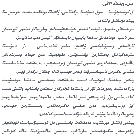
اقىل-ويدىڭ الاڭى.
ال كونستيتۋسيا – سول دامۋدىڭ ىرگەتاسى، ۇلتتىڭ ەرتەڭىنە باعىت بەرەتىن ەڭ
بيىك قۇقىقتىق ولشەم.
سوندىقتان ەلىمىزدە قولعا الىنعان كونستيتۋسيالىق رەفورمالار عىلىمي تۇرعىدان
سارالانىپ، قوعامدىق سانادا بايىپپەن قابىلدانۋى ءتيىس دەپ سانايمىز.
قازاقستان رەسپۋبليكاسى ۇلتتىق عىلىم اكادەمياسى – ەل دامۋىنىڭ
ستراتەگيالىق باعىتتارىن ايقىندايتىن، ەكونوميكا مەن قوعام ومىرىندەگى
ماڭىزدى ماسەلەلەردى عىلىمي تۇرعىدان زەردەلەيتىن، مەملەكەت ساياساتىنىڭ
عىلىمي نەگىزىن قالىپتاستىرۋعا ۇلەس قوسىپ كەلە جاتقان ىرگەلى ۇيىم.
وتكەن جىلدىڭ قىركۇيەك ايىندا مەملەكەت باسشىسى حالىققا جولداۋىندا
پارلامەنتتىك رەفورمالار تۋرالى باستاما كوتەرگەن ساتتەن باستاپ، ۇلتتىق عىلىم
اكادەمياسى بۇل ۇدەرىستەن تىس قالعان ەمەس. عالىمدارىمىز، ساراپشىلارىمىز
ءوز وي-پىكىرلەرى مەن عىلىمي نەگىزدەلگەن ۇسىنىستارىن جولداپ،
رەفورمالاردىڭ مازمۇنىن تەرەڭدەتۋگە اتسالىسىپ كەلەدى.
بيىلعى ۇلتتىق قۇرىلتايدا مەملەكەت باسشىسى ەل كونستيتۋسياسىنا تۇبەگەيلى
وزگەرىستەر ەنگىزىلەتىنىن جاريالاپ، ساياسي جاڭعىرۋدىڭ جاڭا كەزەڭىن