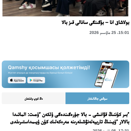
بولاشاق انا – بۇگىنگى سانالى قىز بالا
15:01، 25 ماۋسىم 2026
سوڭعى جاڭالىقتار
ەڭ كوپ وقىلعان
ءبىر كۇننىڭ قۋانىشى - بالا جۇرەگىندەگى ۇلكەن ءۇمىت: الماتىدا
بالالار ءۇيىنىڭ تاربيەلەنۋشىلەرىنە مەرەكەلىك كۇن ۇيىمداستىرىلدى
17:31، 05 تامىز 2026