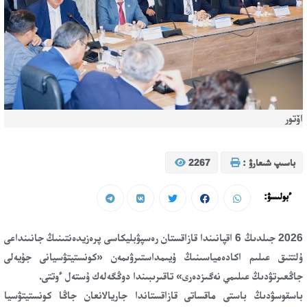
اۆتور
باسىپ شىعارۋ :
2267
ءبولىسۋ:
2026 جىلدىڭ 6 اقپانىندا قازاقستان رەسپۋبليكاسى پرەزيدەنتىنىڭ جانىنداعى
ۇلتتىق عىلىم اكادەمياسىنىڭ ۇيىمداستىرۋىمەن «كونستيتۋسيانى جۇيەلى
جاڭعىرتۋدىڭ عىلىمي نەگىزدەرى» تاقىرىبىندا دوڭگەلەك ۇستەل ءوتتى.
باسقوسۋدىڭ باستى ماقساتى قازاقستاندا جاريالانعان جاڭا كونستيتۋسيا