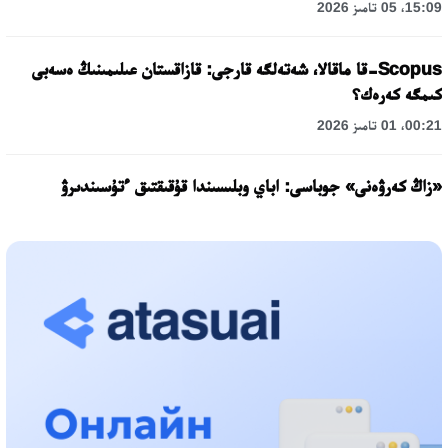
15:09، 05 تامىز 2026
Scopus-قا ماقالا، شەتەلگە قارجى: قازاقستان عىلىمىنىڭ ەسەبى
كىمگە كەرەك؟
00:21، 01 تامىز 2026
«زاڭ كەرۋەنى» جوباسى: اباي وبلىسىندا قۇقىقتىق ءتۇسىندىرۋ
جۇمىستارى جالعاسۋدا
17:31، 31 شىلدە 2026
حالىقارالىق «فورمۋلا-1 H2O» جارىسىن قونايەۆ قالاسىندا وتكىزۋ
جوسپارلانۋدا
13:13، 30 شىلدە 2026
اسحات اسىلبەكوۆ: كۇشتى بيلىككە كۇشتى تۇلعالار كەرەك!