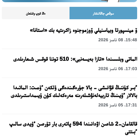
سوڭعى جاڭالىقتار
ەڭ كوپ وقىلعان
ۆ مينسپورتا وبياسنيلي ۆوزموجنوە زاكرىتيە بك «استانا»
15:48، 08 تامىز 2026
الماتى وبلىسىندا «تازا بەيسەنبى»: 510 توننا قوقىس شىعارىلدى
17:03، 06 تامىز 2026
ءبىر كۇننىڭ قۋانىشى - بالا جۇرەگىندەگى ۇلكەن ءۇمىت: الماتىدا
بالالار ءۇيىنىڭ تاربيەلەنۋشىلەرىنە مەرەكەلىك كۇن ۇيىمداستىرىلدى
17:31، 05 تامىز 2026
قالقامان-2 شاعىن اۋدانىندا 594 پاتەرى بار تۇرعىن ءۇيدى سالىپ
ءبىتتى