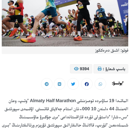
فوتو: اشىق دەرەككوز
باسىپ شىعارۋ :
9394
ءبولىسۋ:
الماتىدا 19 ساۋىردە توعىزىنشى Almaty Half Marathon ءوتىپ، وعان
الەمنىڭ 44 ەلىنەن 10 000-نان استام جەلاياق قاتىستى. اۋقىمدى سپورتتىق
ءىس-شارا ءداستۇرلى تۇردە قازاقستانداعى ءىرى جۇگىرۋ ماۋسىمىنىڭ
شىمىلدىعىن ءتۇرىپ، قالانىڭ حالىقارالىق سپورتتىق تۋريزم ورتالىقتارىنىڭ ءبىرى