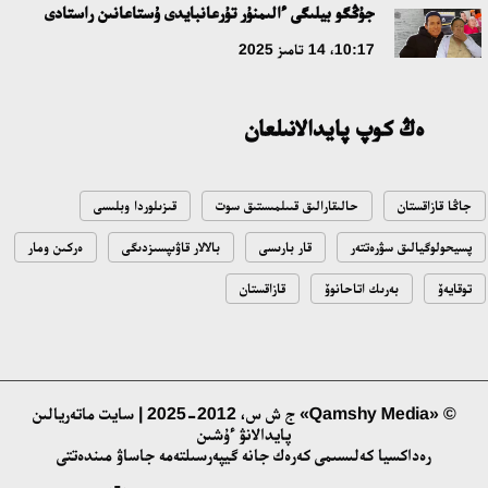
ۇلتتىق ءارحيۆتىڭ اشىلعانىنا 20 جىل: نەگىزگى جەتىستىكتەرى مەن
جۇڭگو بيلىگى ءالىمنۇر تۇرعانبايدى ۇستاعانىن راستادى
دامۋ باعىتى
10:17، 14 تامىز 2025
17:09، 20 شىلدە 2026
ەڭ كوپ پايدالانىلعان
مەملەكەت باسشىسى كوبەيتۇز كولىنىڭ جاي-كۇيىنە نازار اۋداردى
18:22، 17 شىلدە 2026
جاڭا قازاقستان
حالىقارالىق قىىلمىستىق سوت
قىزىلوردا وبلىسى
التىن وردا تاريحىن وقىتۋدىڭ يننوۆاسيالىق تاسىلدەرى ەنگىزىلەدى
پسيحولوگيالىق سۋرەتتەر
قار بارىسى
بالالار قاۋىپسىزدىگى
ەركىن ومار
10:28، 15 شىلدە 2026
توقايەۆ
بەرىك اتاحانوۆ
قازاقستان
قازاقستان ۇقك: ۋاقىت سىن-قاتەرلەرى جانە ۇلتتىق مۇددەنى قورعاۋ
17:49، 13 شىلدە 2026
© «Qamshy Media» ج ش س، 2012-2025 | سايت ماتەريالىن
پايدالانۋ ءۇشىن
«تازا قازاقستان» اياسىندا شالكودەدە 7 تونناعا جۋىق قوقىس
رەداكسيا كەلىسىمى كەرەك جانە گيپەرسىلتەمە جاساۋ مىندەتتى
جينالدى: رايىمبەك اۋدانىنداعى ەتنوفەستيۆال ەكولوگيالىق