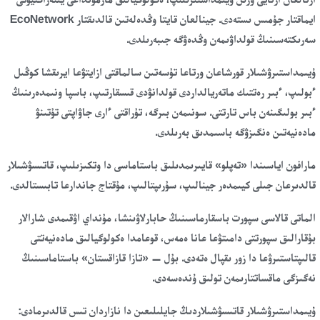
ايماقتار جۇمىس ىستەدى. جينالعان قايتا وڭدەلەتىن قالدىقتار EcoNetwork
سەرىكتەسىنىڭ قولداۋىمەن وڭدەۋگە جىبەرىلدى.
ۇيىمداستىرۋشىلار قورشاعان ورتاعا تۇسەتىن سالماقتى ازايتۋعا ايرىقشا كوڭىل
ءبولىپ، ءبىر رەتتىك ماتەريالداردى قولدانۋدى قىسقارتىپ، باسپا ونىمدەرىنىڭ
ءبىر بولىگىنەن باس تارتتى. سونىمەن بىرگە، تۇراقتى ءارى جاۋاپتى تۇتىنۋ
مادەنيەتىن ەنگىزۋگە باسىمدىق بەرىلدى.
مارافون اياسىندا «تەپلو» قايىرىمدىلىق باستاماسى دا وتكىزىلىپ، قاتىسۋشىلار
قالدىرعان جىلى كيىمدەر جينالىپ، سۇرىپتالىپ، مۇقتاج جاندارعا تابىستالدى.
الماتى قالاسى سپورت باسقارماسىنىڭ حابارلاۋىنشا، مۇنداي اۋقىمدى شارالار
بۇقارالىق سپورتتى دامىتۋعا عانا ەمەس، قوعامدا ەكولوگيالىق مادەنيەتتى
قالىپتاستىرۋعا دا زور ىقپال ەتەدى. بۇل — «تازا قازاقستان» باستاماسىنىڭ
نەگىزگى ماقساتتارىمەن تولىق ۇندەسەدى.
ۇيىمداستىرۋشىلار قاتىسۋشىلاردىڭ جايلىلىعىن دا نازاردان تىس قالدىرمادى: