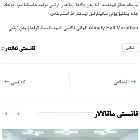
مارەگە جەتۋ ايماعىندا انا مەن بالاعا ارنالعان ارنايى بولمە جاساقتالىپ، بولەك
جانە ينكليۋزيۆتى سانيتارلىق ايماقتار قاراستىرىلدى.
Almaty Half Marathon الماتى قالاسى اكىمدىگىنىڭ قولداۋىمەن ءوتتى.
قاتىستى تەگتەر :
الماتى
الدىڭعى
كەلەسى
قاتىستى ماقالالار