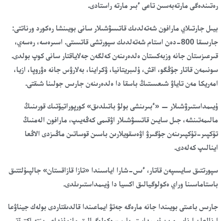
رەتىندەگى مارتەبەسىن تاعى ءبىر مارتە راستادى.
بيىل جارتىلاي مارافون شەتەلدىك قاتىسۋشىلار سانى بويىنشا رەكورد ورناتتى:
جارىسقا 800-دەن استام شەتەلدىك سپورتشى قاتىستى. اسىرەسە، رەسەي،
قىرعىزستان جانە وزبەكستان ەلدەرىنەن كەلگەن جەلاياقتار سانى كوپ بولدى.
سونىمەن قاتار جۇڭگو، اقش، ۇلىبريتانيا، ۋكراينا، بەلارۋس جانە ەۋروپا، ازيا،
امەريكا مەن تاياۋ شىعىستىڭ باسقا دا ەلدەرىنەن جارىس جولىنا شىقتى.
ۇيىمداستىرۋشىلار — «ءبىرىنشى بولۋ باتىلدىق» كورپوراتيۆتىك قورىنىڭ
مالىمەتىنشە، جىل سايىن قاتىسۋشىلار اۋقىمى كەڭەيىپ، مارافون الەمنىڭ
تۇكپىر-تۇكپىرىنەن جۇگىرۋ اۋەسقويلارىن باسىن قوساتىن ماڭىزدى الاڭعا
اينالىپ كەلەدى.
سپورتتىق سايىسپەن قاتار، ءىس-شارا اياسىندا «تازا قازاقستان» جالپىۇلتتىق
باستاماسىنا وراي ەكولوگيالىق اكسيا دا ۇيىمداستىرىلدى.
جارىس باعىتى بويىندا جانە مارەگە جەتۋ ايماعىندا قالدىقتاردى بولەك جيناۋعا
ارنالعان ارنايى ورىن ۇيىمداستىرىلىپ، ەكولوگيالىق مازمۇنداعى ينتەراكتيۆتى