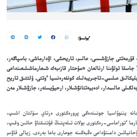
ءبولىسۋ:
ڭ
ق
ۇرمەتتى جازۋشىسى، عالىم، تاريحشى، اۋدارماشى، باسپاگەر،
پۋبليسيست ءارى قوعام قايراتكەرى مۇحتار قازىبەكتىڭ 75 جاسقا تولۋىنا ارنالعان «مۇحتار قازىبەك شىعارماشىلىعىنداعى
بليكالىق عىلىمي-تاجىريبەلىك كونفەرەنسيا ءوتتى. ۇلتتىق تاريح
لگىلى عالىمدار، ادەبيەتتانۋشىلار، ارحيۆيستەر، جازۋشىلار مەن
جانە يننوۆاسيا جونىندەگى پرورەكتورى ەرتاي سۇلتان اشىپ،
رما ءتوراعاسى
-
رەكتورى بولات تىلەپتىڭ قۇتتىقتاۋ حاتىن وقىپ،
حانياتىن دامىتۋداعى ەڭبەگىنە جوعارى باعا بەردى.
ز
يالى قاۋىم