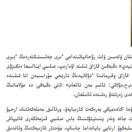
سقان ۇلەسىن ۇلت رۋحانيات
ىند
اعى ءىرى جەتىستىكتەردىڭ ءبىرى
شيدي
»
ەڭبەگىن قازاق تىلىنە اۋدارىپ، عىلىمي اينالىمعا ەنگىزۋى
قازاق وقىرمانى
نا
ءدۋلاتيدىڭ تاريحي مۇراسىمەن انا تىلىندە
م.ح.دۋلاتي: تانىم مەن تالعام
»
اتتى ەڭبەگى
دە
عۇلامانىڭ
دى زەرتتەۋ
رەتىندە تانىلعان
.
عا
اكادەميگى بەرەكەت كارىبايەۆ
،
ورتالىق مەملەكەتتىك ارحيۆ
ەت جانە ونەر ينستيتۋتىنىڭ باس عىلىمي قىزمەتكەرى قانيپاش
لبەكوۆ
ارنايى بايانداما جاساپ، مۇحتار قازىبەكتىڭ وتاندىق