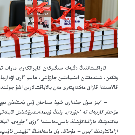
قازاقستاننىڭ ەڭبەك سىڭىرگەن قايراتكەرى مارات ت
وتكەن، شىندىقتان اينىماي
تىن جازۋشى،
عالىم
ءارى اۋدارما
قالاسىندا قازاق مەكتەپتەرى مەن بالاباقشالارىن اشۋ جولىن
– ءبىز سول جىلدارى شونا سماحان ۇلى باستاعان توپپ
مۇحتار قازىبەك تە ءجۇردى. ونىڭ ۇيىمداستىرۋشىلىق قابىلەتى
مەكتەپتىڭ قازاقىلانۋىنىڭ باسى-قاسىندا
ءوزى ءجۇردى.
ازاماتتاردىڭ ءبىرى – مۇحاڭ. ول ماسەلەنىڭ ءتۇيىنىن تاۋىپ،