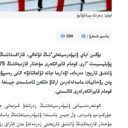
فوتو: سەرىك يمانقۇلوۆ
باسىپ شىعارۋ :
256
بۇگىن
اباي ۋنيۆەرسيتەتى
ءنىڭ تۇلەگى،
قازاقستاننى
ۇلتتىق تاريح: دەرەك، اۋدارما جانە تۇلعاتانۋ» اتتى رەسپۋ
پەن رۋحانيات ماسەلەلەرىن ارقاۋ ەتكەن تاعىلىمدى جيىنعا بە
قوعام قايراتكەرلەرى قاتىستى.
كونفەرەنسيانى ۋنيۆەرسيتەتتىڭ زەرتتەۋ قىزمەتى 
جۇرگىزىپ وتىردى. ول جيىن باسىندا ۋنيۆەرسيتەتتىڭ باسقا
مۇحتار قازىبەكتىڭ ۇلتتىق تاريحتى زەردەلەۋ مەن قازاق رۋ