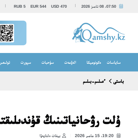
07:50، 08 تامىز 2026
470
USD
544
EUR
5
RUB
ساياسات
ەكونوميكا
الەۋمەت
سۇحبات
سپورت
تولىعىر
باستى
ءعىلىم-بىلىم
ۇلت رۋحانياتىنىڭ قۇندىلىقت
19:20، 15 مامىر 2026
بيفات ەلتايەۆا