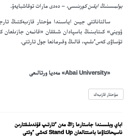
بولمىسىنىڭ ايقىن كورىنىسى،
– دەدى مارات توقاشبايەۆ.
سالتاناتتى جيىن اياسىندا
مۇحتار قازىبەكتىڭ تارجى
ۆوينى»
كىتابىنىڭ باسپادان شىققان «
قانمەن جازىلعان ك
تۇساۋ
ى
كەس
ءىلىپ، قالىڭ وقىرمانعا جول تارتتى
.
«Abai University» مەديا ورتالىعى
مۇحتار قازىبەك
اباي وبلىسىندا جاستارعا زاڭ مەن ءتارتىپ قۇندىلىقتارىن
ناسيحاتتاۋعا باعىتتالعان Stand Up كەشى ءوتتى