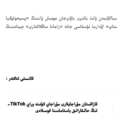
مالاۋىمەن ۇلت باتىرى باۋىرجان مومىش ۇلىنىڭ «پسيحولوگيا
ىتاپ
»
اۋدارما نۇسقاسى جانە «
زامانا ساڭلاقتارى
» جيناعىنىڭ
قاتىستى تەگتەر :
قازاقستان مۇراجايلارى مۇراجاي كۇنىنە وراي TikTok-
تىڭ حالىقارالىق باستاماسىنا قوسىلادى