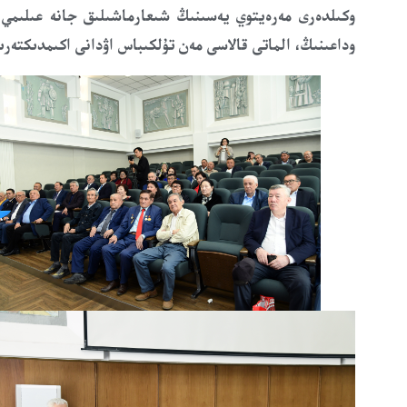
وكىلدەرى مەرەيتوي يەسىنىڭ شىعارماشىلىق جانە عىلىمي 
وداعىن
ىڭ،
الماتى قالاسى مەن تۇلكىباس اۋدانى اكىمدى
كتەرىن