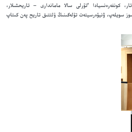
تار،
كونفەرەنسيادا ءتۇرلى سالا ماماندارى – تاريحشىلار،
ءسوز سويلەپ،
ۋنيۆەرسيتەت تۇلەگىنىڭ ۇلتتىق تاريح پەن كىتاپ