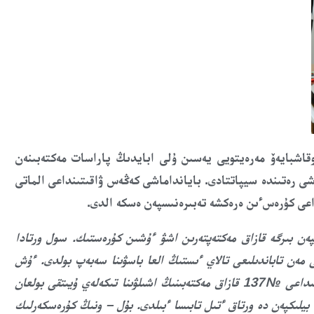
وقاشبايەۆ
مەرەيتويى يەسىن ۇلى
اباي
دىڭ پاراسات
مەكتەبىنەن
شى رەتىندە سيپاتتادى.
بايانداماشى
كەڭەس ۋاقىتىنداعى
الماتى
داعى كۇرەس
ءىن
ەرەكشە تەبىرەنىسپەن ەسكە الدى.
ەن بىرگە قازاق مەكتەپتەرىن اشۋ ءۇشىن كۇرەستىك. سول ورتادا
 مەن تاباندىلىعى تالاي ءىستىڭ العا باسۋىنا سەبەپ بولدى.
ءۇش
الماتىداعى №137 قازاق مەكتەبىنىڭ اشىلۋىنا تىكەلەي ۇيىتقى بولعان
 بيلىكپەن دە ورتاق ءتىل تابىسا ءبىلدى. بۇل – ونىڭ كۇرەسكەرلىك