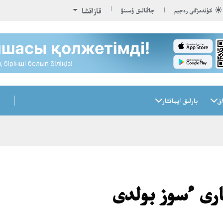
قازاقشا
كۇندىزگى رەجيم
جاڭالىق ۇسىنۋ
اق
بارلىق ايماقتار
ارى ءسوز بولدى