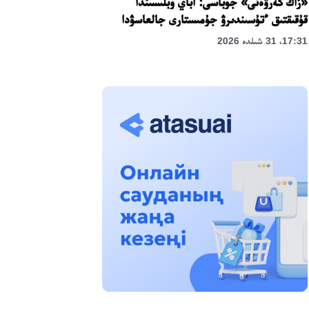
«زاڭ كەرۋەنى» جوباسى: اباي وبلىسىندا
قۇقىقتىق ءتۇسىندىرۋ جۇمىستارى جالعاسۋدا
17:31، 31 شىلدە 2026
حالىقارالىق «فورمۋلا-1 H2O» جارىسىن
قونايەۆ قالاسىندا وتكىزۋ جوسپارلانۋدا
13:13، 30 شىلدە 2026
اسحات اسىلبەكوۆ: كۇشتى بيلىككە كۇشتى
تۇلعالار كەرەك!
12:01، 28 شىلدە 2026
ابزال دوستيار: دۋمان مۇحامەتكارىمدى الماتى
تۇرمەسىنە اۋىستىرۋى مۇمكىن
16:15، 27 شىلدە 2026