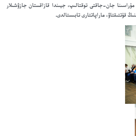
مۇراسىنا جان-جاقتى توقتال
ىپ،
جيىندا
قازاقستان جازۋشىلار
ى
ڭ قۇتتىقتاۋ
، ماراپاتتارى
تابىستا
ل
دى.