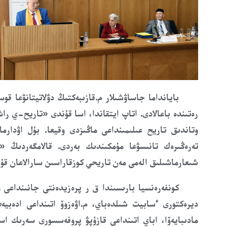
بايانداما
جاساۋ
شىلار
م.قازىبەكتىڭ
د
ۋلاتيتانۋعا قو
رەتىندە باعا
لادى.
اتاپ ايتقاندا،
اسا قۇندى «
تاريح-ي را
وتاندىق تاريح عىلىمىنداعى ماڭىزدى وقيعا. بۇل اۋدارما 
تەرەڭىرەك تانىسۋعا مۇمكىندىك
بەردى
.
ق
الامگەردىڭ
«
شىعارماشىلىق الەمى مەن تاريحي كوزقاراسىن سارالاعان قۇن
كونفەرەنسيا بارىسىندا
ق ر
پرەزيدەنتى جانىنداعى ۇ
ديرەكتورى ءسابيت شىلدەباي
،
م.اۋەزوۆ اتىنداعى ادەبي
مادىبايەۆا
،
اباي
اتىنداعى قازۇپۋ
پروفەسسورى سەرىك اسى