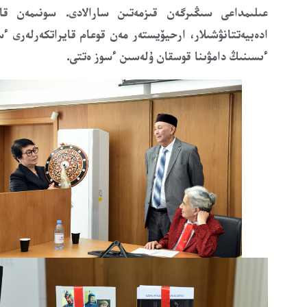
عىلىمداعى سىڭىرگەن قىزمەتىن سارالادى. سونىمەن قا
ادەبيەتتانۋشىلار، ارحيۆيستەر مەن قوعام قايراتكەرلەرى 
ءىسىنىڭ دامۋىنا قوسقان ۇلەسىن ءسوز ەتتى.