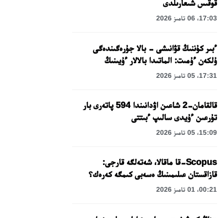
قوقىس شىعارىلدى
17:03، 06 تامىز 2026
ءبىر كۇننىڭ قۋانىشى - بالا جۇرەگىندەگى
ۇلكەن ءۇمىت: الماتىدا بالالار ءۇيىنىڭ
تاربيەلەنۋشىلەرىنە مەرەكەلىك كۇن
17:31، 05 تامىز 2026
ۇيىمداستىرىلدى
قالقامان-2 شاعىن اۋدانىندا 594 پاتەرى بار
تۇرعىن ءۇيدى سالىپ ءبىتتى
15:09، 05 تامىز 2026
Scopus-قا ماقالا، شەتەلگە قارجى:
قازاقستان عىلىمىنىڭ ەسەبى كىمگە كەرەك؟
00:21، 01 تامىز 2026