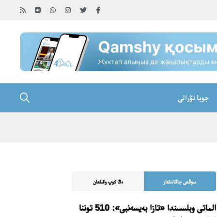
جوبا تۋرالى
سوڭعى جاڭالىقتار
ەڭ كوپ وقىلعان
الماتى وبلىسىندا «تازا بەيسەنبى»: 510 توننا