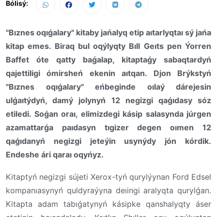
Bólisý:
"Bıznes oqıǵalary" kitaby jańalyq etip aıtarlyqtaı sý jańa
kitap emes. Biraq bul oqýlyqty Bıll Geıts pen Ýorren
Baffet óte qatty baǵalap, kitaptaǵy sabaqtardyń
qajettiligi ómirsheń ekenin aıtqan. Djon Brýkstyń
"Bıznes oqıǵalary" eńbeginde oılaý dárejesin
ulǵaıtýdyń, damý jolynyń 12 negizgi qaǵıdasy sóz
etiledi. Soǵan oraı, elimizdegi kásip salasynda júrgen
azamattarǵa paıdasyn tıgizer degen oımen 12
qaǵıdanyń negizgi jeteýin usynýdy jón kórdik.
Endeshe ári qaraı oqyńyz.
Kitaptyń negizgi sújeti Xerox-tyń qurylýynan Ford Edsel
kompanıasynyń quldyraýyna deıingi aralyqta qurylǵan.
Kitapta adam tabıǵatynyń kásipke qanshalyqty áser