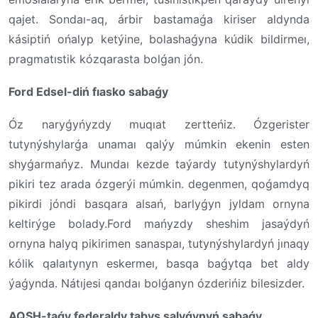
qajet. Sondaı-aq, árbir bastamaǵa kiriser aldynda
kásiptiń ońalyp ketýine, bolashaǵyna kúdik bildirmeı,
pragmatıstik kózqarasta bolǵan jón.
Ford Edsel-diń fıasko sabaǵy
Óz naryǵyńyzdy muqıat zertteńiz. Ózgerister
tutynýshylarǵa unamaı qalýy múmkin ekenin esten
shyǵarmańyz. Mundaı kezde taýardy tutynýshylardyń
pikiri tez arada ózgerýi múmkin. degenmen, qoǵamdyq
pikirdi jóndi basqara alsań, barlyǵyn jyldam ornyna
keltirýge bolady.Ford mańyzdy sheshim jasaýdyń
ornyna halyq pikirimen sanaspaı, tutynýshylardyń jınaqy
kólik qalaıtynyn eskermeı, basqa baǵytqa bet aldy
ýaǵynda. Nátıjesi qandaı bolǵanyn ózderińiz bilesizder.
AQSH-taǵy federaldy tabys salyǵynyń sabaǵy