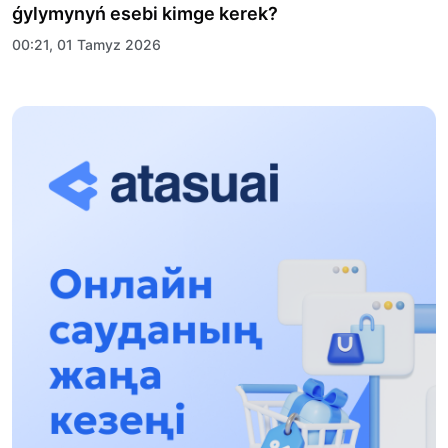
ǵylymynyń esebi kimge kerek?
00:21, 01 Tamyz 2026
«Zań kerýeni» jobasy: Abaı oblysynda quqyqtyq
túsindirý jumystary jalǵasýda
17:31, 31 Shilde 2026
Halyqaralyq «Formýla-1 H2O» jarysyn Qonaev
qalasynda ótkizý josparlanýda
13:13, 30 Shilde 2026
Asqat Asylbekov: Kúshti bılikke kúshti tulǵalar
kerek!
12:01, 28 Shilde 2026