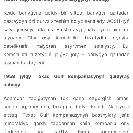
Keıde barlyǵyna qoldy bir siltep, barlyǵyn qaıtadan
bastaýdyń ózi durys sheshim bolyp sanalady. AQSH-tyń
salyq júıesi jyl ótken saıyn shatasyp, halyqtyń seniminen
aıyryldy. Olar osy kemshilikti túzetýdiń orynyna
qatelikterin halyqtan jasyrýmen aınalysty. Bul
kemshilikti túzetýdiń jalǵyz joly - barlyǵyn qaıtadan
asynan bastaý edi.
1959 jylǵy Texas Gulf kompanıasynyń quldyraý
sabaǵy
Adamdar tabıǵatynan tek qana ózgergish emes,
sondaı-aq, menmen, tákáppar bolyp keledi. Naqtyraq
aıtsaq, Texas Gulf kompanıasynyń basshylary jańa
mıneraldyq qordy tapqannan keıin kompanıa ony
óndirýden bas tartty. Biraq kompanıanyń