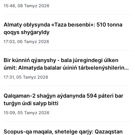
15:48, 08 Tamyz 2026
Almaty oblysynda «Taza beısenbi»: 510 tonna
qoqys shyǵaryldy
17:03, 06 Tamyz 2026
Bir kúnniń qýanyshy - bala júregindegi úlken
úmit: Almatyda balalar úıiniń tárbıelenýshilerine
merekelik kún uıymdastyryldy
17:31, 05 Tamyz 2026
Qalqaman-2 shaǵyn aýdanynda 594 páteri bar
turǵyn úıdi salyp bitti
15:09, 05 Tamyz 2026
Scopus-qa maqala, shetelge qarjy: Qazaqstan