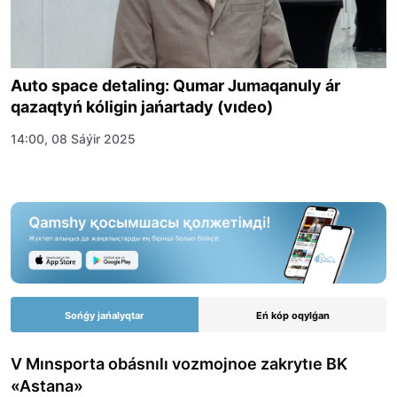
Auto space detaling: Qumar Jumaqanuly ár
qazaqtyń kóligin jańartady (vıdeo)
14:00, 08 Sáýir 2025
Sońǵy jańalyqtar
Eń kóp oqylǵan
V Mınsporta obásnılı vozmojnoe zakrytıe BK
«Astana»