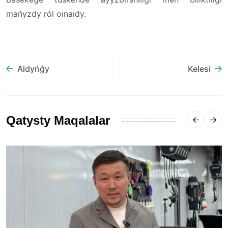
mańyzdy ról oınaıdy.
Aldyńǵy
Kelesi
Qatysty Maqalalar