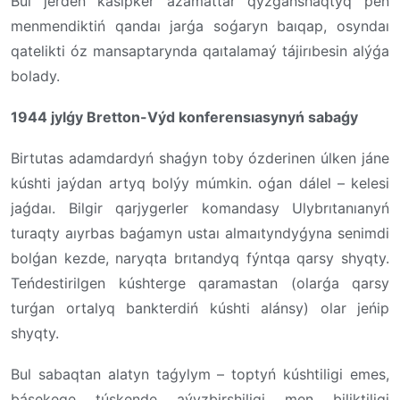
Bul jerden kásipker azamattar qyzǵanshaqtyq pen
menmendiktiń qandaı jarǵa soǵaryn baıqap, osyndaı
qatelikti óz mansaptarynda qaıtalamaý tájirıbesin alýǵa
bolady.
1944 jylǵy Bretton-Výd konferensıasynyń sabaǵy
Birtutas adamdardyń shaǵyn toby ózderinen úlken jáne
kúshti jaýdan artyq bolýy múmkin. oǵan dálel – kelesi
jaǵdaı. Bilgir qarjygerler komandasy Ulybrıtanıanyń
turaqty aıyrbas baǵamyn ustaı almaıtyndyǵyna senimdi
bolǵan kezde, naryqta brıtandyq fýntqa qarsy shyqty.
Teńdestirilgen kúshterge qaramastan (olarǵa qarsy
turǵan ortalyq bankterdiń kúshti alánsy) olar jeńip
shyqty.
Bul sabaqtan alatyn taǵylym – toptyń kúshtiligi emes,
básekege túskende aýyzbirshiligi men biliktiligi