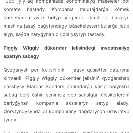
1965 jyly-aq kompanıada eonomıkalyq máseleler boı
kórsete bastady. Kompanıa muqtajdarǵa kómek
kórsetýmen áýre bolyp júrgende, kóshirip basatyn
mashına jasaý baǵytyndaǵy básekelesteri bularǵa jetip
alyp, saýda naryǵynan birjola ysyryp tastady.
Piggly Wiggly dúkender jelisindegi ınvestısıalyq
apattyń sabaǵy
Qyzǵanysh pen kekshildik – jaqsy qasıetter qataryna
kirmeıdi. Piggly Wiggly dúkender jelisiniń qyzǵanshaq
basshysy Klarens Sonders adamdarǵa kásip boıynsha
sabaq berý úshin senimsiz dep sanalǵan úleskerlerdiń
barlyǵynan kompanıa aksıalaryn satyp alady.
Qorytyndysynda ol kompanıany daǵdarysqa ushyratyp
tyndy.