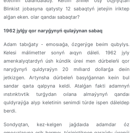
etetinin baıandalady. Keıtlın Shıller osy oqýlyqtan
Blinkist jobasyna qatysty 12 sabaqtyń jeteýin iriktep
alǵan eken. olar qandaı sabaqtar?
1962 jylǵy qor naryǵynyń qulaýynan sabaq
Adam tabıǵaty - emosıaǵa, ózgerýge beıim qubylys.
Kelesi málimetter sonyń aıqyn dáleli. 1962 jyly
amerıkalyqtardyń úsh kúndik úreıi men dúrbeleńi qor
naryǵynyń quldyraýyn 20 mıllıard dollarǵa deıin
jetkizgen. Artynsha dúrbeleń basylǵannan keıin bul
sandar qaıta qalpyna keldi. Atalǵan fakti adamnyń
ınstınktıvtik turǵydan oılana almaýynyń qandaı
quldyraýǵa alyp keletinin senimdi túrde ispen dáleldep
berdi.
Sondyqtan, kez-kelgen jaǵdaıda adamdar óz
emosıalaryna erik bermeı, túsinistikpen qaraýdy úırenýi