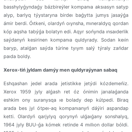
basshylyǵyndaǵy bázbireýler kompanıa aksıasyn satyp
alyp, barlyq týystaryna birdeı baǵytta jumys jasaýǵa
ámir berdi. Óıtkeni, olardyń oıynsha, mıneraldyq qordan
kóp aqsha tabýǵa bolatyn edi. Aqyr sońynda ınsaıderlik
saýdanyń kesirinen kompanıa quldyrady. Sodan keıin
baryp, atalǵan saýda túrine tyıym salý týraly zańdar
paıda boldy.
Xerox-tiń jyldam damýy men quldyraýynan sabaq
Eshqashan jedel arada jetistikke jetýdi kózdemeńiz.
Xerox 1959 jyly alǵash ret óz ónimin jarıalaǵanda
eshkim ony suranysqa ıe bolady dep kútpedi. Biraq
arada bes jyl ótpeı-aq kompanıanyń dáýiri aspandap
ketti. Olardyń qarjylyq qorynyń ulǵaıǵany sonshalyq,
1964 jyly BUU-ǵa kómek retinde 4 mıllıon dollar bóldi.