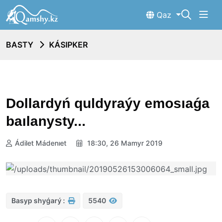
Qaz
BASTY
KÁSIPKER
Dollardyń quldyraýy emosıaǵa
baılanysty...
Ádilet Mádenıet
18:30, 26 Mamyr 2019
Basyp shyǵarý :
5540