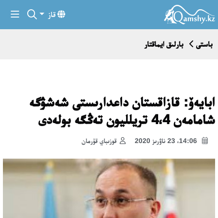
قاز
باستى
بارلىق ايماقتار
ابايەۆ: قازاقستان داعدارىستى شەشۋگە
شامامەن 4،4 تريلليون تەڭگە بولەدى
14:06، 23 ناۋرىز 2020
قوزىباي قۇرمان