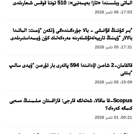
الماتى وبلىسىندا «تازا بەيسەنبى»: 510 توننا قوقىس شىعارىلدى
17:03، 06 تامىز 2026
ءبىر كۇننىڭ قۋانىشى - بالا جۇرەگىندەگى ۇلكەن ءۇمىت: الماتىدا
بالالار ءۇيىنىڭ تاربيەلەنۋشىلەرىنە مەرەكەلىك كۇن ۇيىمداستىرىلدى
17:31، 05 تامىز 2026
قالقامان-2 شاعىن اۋدانىندا 594 پاتەرى بار تۇرعىن ءۇيدى سالىپ
ءبىتتى
15:09، 05 تامىز 2026
Scopus-قا ماقالا، شەتەلگە قارجى: قازاقستان عىلىمىنىڭ ەسەبى
كىمگە كەرەك؟
00:21، 01 تامىز 2026