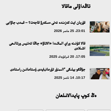
09:21، 21 شىلدە 2026
تاڭداۋلى ماقالا
ابايدىڭ ادام تاربيەسى تۋرالى كوزقاراستارىنىڭ وزەكتىلىگى
قۇربان ايت كەزىندە نەنى ەسكەرۋ قاجەت؟ – قمدب جاۋابى
18:59، 20 شىلدە 2026
23:01، 25 مامىر 2026
جاساندى ينتەللەكت: ادامزاتتىڭ كومەكشىسى مە، الدە باسەكەلەسى
قالا كۇنىنە وراي الماتىدا «الاتاۋ» جاڭا تەننيس ورتالىعى
مە؟
اشىلادى
18:16، 20 شىلدە 2026
17:05، 20 قىركۇيەك 2025
ۇلتتىق ءارحيۆتىڭ اشىلعانىنا 20 جىل: نەگىزگى جەتىستىكتەرى مەن
جۇڭگو بيلىگى ءالىمنۇر تۇرعانبايدى ۇستاعانىن راستادى
دامۋ باعىتى
10:17، 14 تامىز 2025
17:09، 20 شىلدە 2026
ەڭ كوپ پايدالانىلعان
مەملەكەت باسشىسى كوبەيتۇز كولىنىڭ جاي-كۇيىنە نازار اۋداردى
18:22، 17 شىلدە 2026