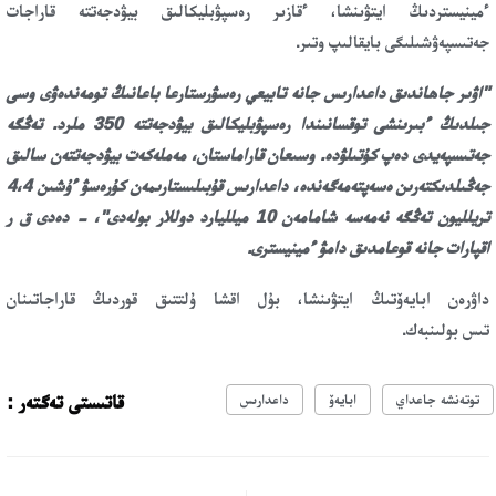
ءمينيستردىڭ ايتۋىنشا، ءقازىر رەسپۋبليكالىق بيۋدجەتتە قاراجات
جەتىسپەۋشىلىگى بايقالىپ وتىر.
"اۋىر جاھاندىق داعدارىس جانە تابيعي رەسۋرستارعا باعانىڭ تومەندەۋى وسى
جىلدىڭ ءبىرىنشى توقسانىندا رەسپۋبليكالىق بيۋدجەتتە 350 ملرد. تەڭگە
جەتىسپەيدى دەپ كۇتىلۋدە. وسىعان قاراماستان، مەملەكەت بيۋدجەتتەن سالىق
جەڭىلدىكتەرىن ەسەپتەمەگەندە، داعدارىس قۇبىلىستارىمەن كۇرەسۋ ءۇشىن 4،4
تريلليون تەڭگە نەمەسە شامامەن 10 ميلليارد دوللار بولەدى"، - دەدى ق ر
اقپارات جانە قوعامدىق دامۋ ءمينيسترى.
داۋرەن ابايەۆتىڭ ايتۋىنشا، بۇل اقشا ۇلتتىق قوردىڭ قاراجاتىنان
تىس بولىنبەك.
قاتىستى تەگتەر :
توتەنشە جاعداي
ابايەۆ
داعدارىس