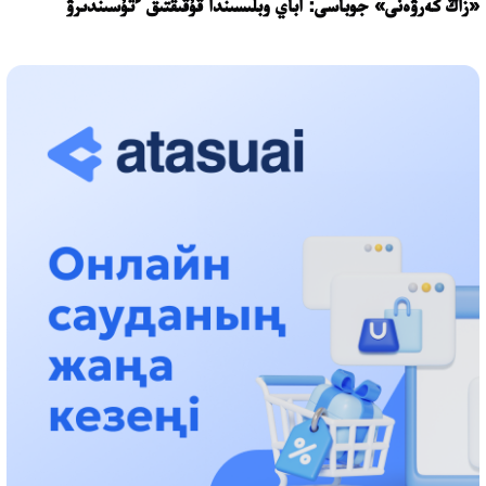
«زاڭ كەرۋەنى» جوباسى: اباي وبلىسىندا قۇقىقتىق ءتۇسىندىرۋ
جۇمىستارى جالعاسۋدا
17:31، 31 شىلدە 2026
حالىقارالىق «فورمۋلا-1 H2O» جارىسىن قونايەۆ قالاسىندا وتكىزۋ
جوسپارلانۋدا
13:13، 30 شىلدە 2026
اسحات اسىلبەكوۆ: كۇشتى بيلىككە كۇشتى تۇلعالار كەرەك!
12:01، 28 شىلدە 2026
ابزال دوستيار: دۋمان مۇحامەتكارىمدى الماتى تۇرمەسىنە اۋىستىرۋى
مۇمكىن
16:15، 27 شىلدە 2026