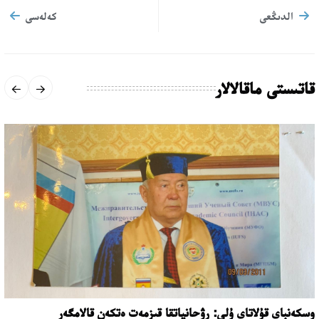
الدىڭعى
كەلەسى
قاتىستى ماقالالار
وسكەنباي قۇلاتاي ۇلى: رۋحانياتقا قىزمەت ەتكەن قالامگەر