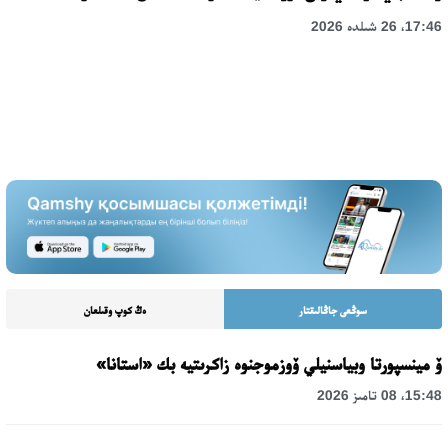
17:46، 26 شىلدە 2026
سوڭعى جاڭالىقتار
ەڭ كوپ وقىلعان
ۆ مينسپورتا وبياسنيلي ۆوزموجنوە زاكرىتيە بك «استانا»
15:48، 08 تامىز 2026