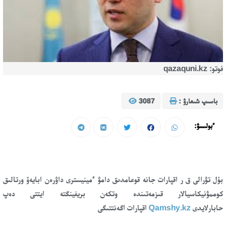
فوتو: qazaquni.kz
باسىپ شىعارۋ :
3087
ءبولىسۋ:
بۇل تۋرالى ق ر اقپارات جانە قوعامدىق دامۋ ءمينيسترى داۋرەن ابايەۆ ورتالىق
كوممۋنيكاسيالار قىزمەتىندە وتكەن بريفينگتە ايتتى دەپ
حابارلايدى
Qamshy.kz
اقپارات اگەنتتىگى