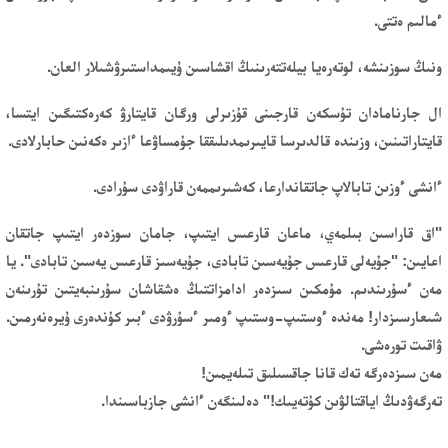
ءمالىم ەتتى.
ونىڭ سوزىنشە، لوتەرەيا بيلەتتەرىنىڭ اقشاسىن ۇيىمداستىرۋشىلار العان.
ال جارنامادان تۇسكەن قارجىنى قۇزىرلى ورگان قايتارۋ كەرەكتىگىن ايتسا،
قايتاراتىنىن، وزىندە قالدىرسا قايىرىمدىلىققا جۇمساۋعا ءازىر ەكەنىن حابارلادى.
ءانشى ءوزىن تابالاپ جاتقاندارعا، كەشىرىممەن قاراۋدى سۇرادى.
"اق قاراسىن بىلمەي، ماعان قارعىس ايتىپ، جامان سوزدەر ايتىپ جاتقان
اعايىن: "جۇيەلى قارعىس جۇيەسىن تابادى، جۇيەسىز قارعىس يەسىن تابادى". يا
مەن ءسۇرىندىم. مۇمكىن سىزدەر ادامزاتتىڭ ەشقاشان سۇرىنبەيتىن تۇرىنەن
شىعارسىزدار! مەندە ءوستىپ-وستىپ ءومىر ءسۇرۋدى ءبىر كۇندەرى ۇيرەنەرمىن.
ۋاقىت تورەشى.
مەن سىزدەرگە تەك قانا جاقسىلىق تىلەيمىن!
تەرگەۋدىڭ اياقتالۋىن كۇتەيىك!" دەلىنگەن ءانشى جازباسىندا.