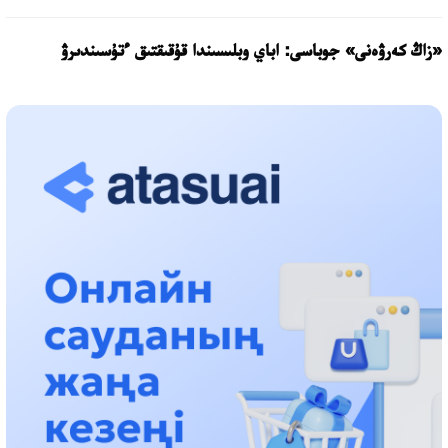
«زاڭ كەرۋەنى» جوباسى: اباي وبلىسىندا قۇقىقتىق ءتۇسىندىرۋ
جۇمىستارى جالعاسۋدا
17:31، 31 شىلدە 2026
حالىقارالىق «فورمۋلا-1 H2O» جارىسىن قونايەۆ قالاسىندا وتكىزۋ
جوسپارلانۋدا
13:13، 30 شىلدە 2026
اسحات اسىلبەكوۆ: كۇشتى بيلىككە كۇشتى تۇلعالار كەرەك!
12:01، 28 شىلدە 2026
ابزال دوستيار: دۋمان مۇحامەتكارىمدى الماتى تۇرمەسىنە اۋىستىرۋى
مۇمكىن
16:15، 27 شىلدە 2026