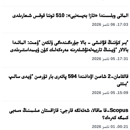
الماتى وبلىسىندا «تازا بەيسەنبى»: 510 توننا قوقىس شىعارىلدى
17:03، 06 تامىز 2026
ءبىر كۇننىڭ قۋانىشى - بالا جۇرەگىندەگى ۇلكەن ءۇمىت: الماتىدا
بالالار ءۇيىنىڭ تاربيەلەنۋشىلەرىنە مەرەكەلىك كۇن ۇيىمداستىرىلدى
17:31، 05 تامىز 2026
قالقامان-2 شاعىن اۋدانىندا 594 پاتەرى بار تۇرعىن ءۇيدى سالىپ
ءبىتتى
15:09، 05 تامىز 2026
Scopus-قا ماقالا، شەتەلگە قارجى: قازاقستان عىلىمىنىڭ ەسەبى
كىمگە كەرەك؟
00:21، 01 تامىز 2026