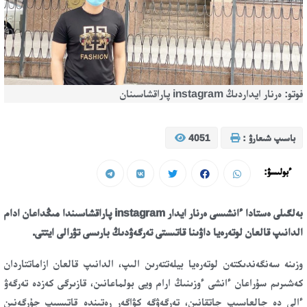
فوتو: ەرنار ايداردىڭ instagram پاراقشاسىنان
باسىپ شىعارۋ :
4051
ءبولىسۋ:
بەلگىلى ەستادا ءانشىسى ەرنار ايدار instagram پاراقشاسىندا مىڭداعان ادام
الدانىپ قالعان لوتەرەيا داۋىنا قاتىستى تەرگەۋدىڭ بارىسى تۋرالى ايتتى.
وزىنە سەنگەندىكتەن لوتەرەيا بيلەتتەرىن الىپ، الدانىپ قالعان ازاماتتاردان
كەشىرىم سۇراعان ءانشى ءوزىنىڭ ارام ويى بولماعانىن، قازىرگى كەزدە تەرگەۋ
ءالى دە جالعاسىپ جاتقانىن، تەرگەۋگە كۋاگەر رەتىندە قاتىسىپ جۇرگەنىن