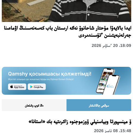
ايدا بالايەۆا مۇحتار شاحانوۆ نەگە ارىستان باب كەسەنەسىنىڭ اۋماعىنا
جەرلەنبەيتىنىن ءتۇسىندىردى
18:09، 20 ءساۋىر 2026
سوڭعى جاڭالىقتار
ەڭ كوپ وقىلعان
ۆ مينسپورتا وبياسنيلي ۆوزموجنوە زاكرىتيە بك «استانا»
15:48، 08 تامىز 2026