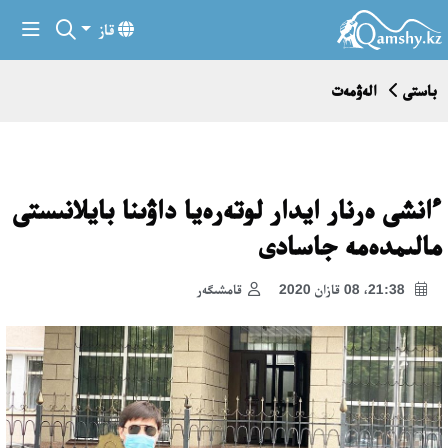
قاز
باستى
الەۋمەت
ءانشى ەرنار ايدار لوتەرەيا داۋىنا بايلانىستى
مالىمدەمە جاسادى
21:38، 08 قازان 2020
قامشىگەر