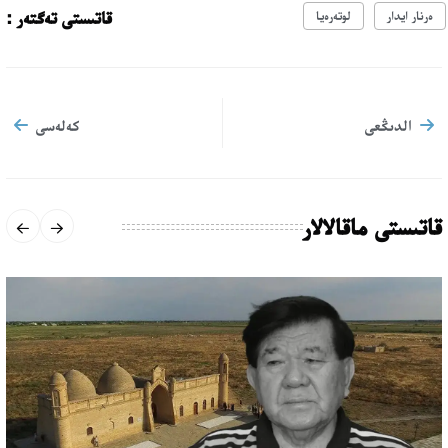
قاتىستى تەگتەر :
ەرنار ايدار
لوتەرەيا
الدىڭعى
كەلەسى
قاتىستى ماقالالار